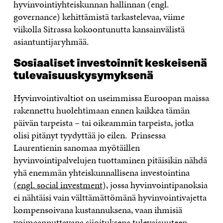
hyvinvointiyhteiskunnan hallinnan (engl.
governance) kehittämistä tarkastelevaa, viime
viikolla Sitrassa kokoontunutta kansainvälistä
asiantuntijaryhmää.
Sosiaaliset investoinnit keskeisenä
tulevaisuuskysymyksenä
Hyvinvointivaltiot on useimmissa Euroopan maissa
rakennettu huolehtimaan ennen kaikkea tämän
päivän tarpeista – tai oikeammin tarpeista, jotka
olisi pitänyt tyydyttää jo eilen. Prinsessa
Laurentienin sanomaa myötäillen
hyvinvointipalvelujen tuottaminen pitäisikin nähdä
yhä enemmän yhteiskunnallisena investointina
(engl. social investment
), jossa hyvinvointipanoksia
ei nähtäisi vain välttämättömänä hyvinvointivajetta
kompensoivana kustannuksena, vaan ihmisiä
voimaannuttavana sijoituksena tulevaisuuteen.