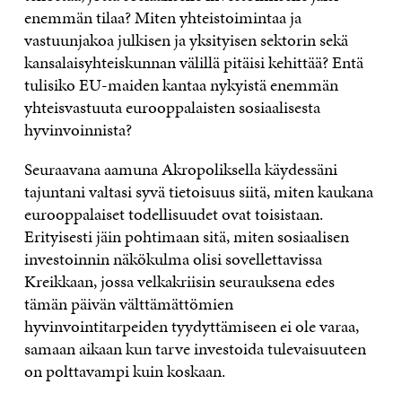
enemmän tilaa? Miten yhteistoimintaa ja
vastuunjakoa julkisen ja yksityisen sektorin sekä
kansalaisyhteiskunnan välillä pitäisi kehittää? Entä
tulisiko EU-maiden kantaa nykyistä enemmän
yhteisvastuuta eurooppalaisten sosiaalisesta
hyvinvoinnista?
Seuraavana aamuna Akropoliksella käydessäni
tajuntani valtasi syvä tietoisuus siitä, miten kaukana
eurooppalaiset todellisuudet ovat toisistaan.
Erityisesti jäin pohtimaan sitä, miten sosiaalisen
investoinnin näkökulma olisi sovellettavissa
Kreikkaan, jossa velkakriisin seurauksena edes
tämän päivän välttämättömien
hyvinvointitarpeiden tyydyttämiseen ei ole varaa,
samaan aikaan kun tarve investoida tulevaisuuteen
on polttavampi kuin koskaan.