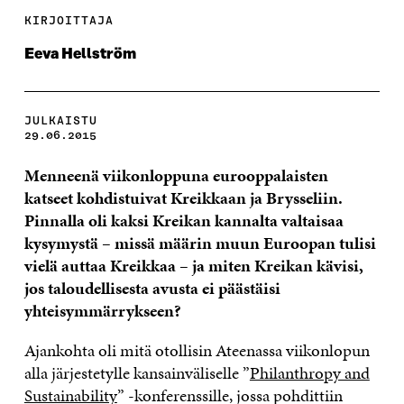
KIRJOITTAJA
Eeva Hellström
JULKAISTU
29.06.2015
Menneenä viikonloppuna eurooppalaisten
katseet kohdistuivat Kreikkaan ja Brysseliin.
Pinnalla oli kaksi Kreikan kannalta valtaisaa
kysymystä – missä määrin muun Euroopan tulisi
vielä auttaa Kreikkaa – ja miten Kreikan kävisi,
jos taloudellisesta avusta ei päästäisi
yhteisymmärrykseen?
Ajankohta oli mitä otollisin Ateenassa viikonlopun
alla järjestetylle kansainväliselle ”
Philanthropy and
Sustainability
” -konferenssille, jossa pohdittiin