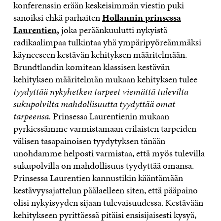
konferenssin erään keskeisimmän viestin puki
sanoiksi ehkä parhaiten
Hollannin prinsessa
Laurentien
,
joka peräänkuulutti nykyistä
radikaalimpaa tulkintaa yhä ympäripyöreämmäksi
käyneeseen kestävän kehityksen määritelmään.
Brundtlandin komitean klassisen kestävän
kehityksen määritelmän mukaan kehityksen tulee
tyydyttää nykyhetken tarpeet viemättä tulevilta
sukupolvilta mahdollisuutta tyydyttää omat
tarpeensa.
Prinsessa Laurentienin mukaan
pyrkiessämme varmistamaan erilaisten tarpeiden
välisen tasapainoisen tyydytyksen tänään
unohdamme helposti varmistaa, että myös tulevilla
sukupolvilla on mahdollisuus tyydyttää omansa.
Prinsessa Laurentien kannustikin kääntämään
kestävyysajattelun päälaelleen siten, että pääpaino
olisi nykyisyyden sijaan tulevaisuudessa. Kestävään
kehitykseen pyrittäessä pitäisi ensisijaisesti kysyä,