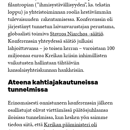
filantropian (”ihmisystävällisyyden”, ks. tekstin
loppu) ja yhteistoiminnan roolia kestävämmän
tulevaisuuden rakentamisessa. Konferenssin oli
järjestänyt tunnetun laivanvarustajan perustama,
globaalisti toimiva
Stavros Niarchos -säätiö
.
Konferenssin yhteydessä säätiö julkaisi
lahjoittavansa – jo toisen kerran – varoistaan 100
miljoonaa euroa Kreikan kriisin inhimillisten
vaikutusten hallintaan tähtääviin
kansalaisyhteiskunnan hankkeisiin.
Ateena kahtiajakautuneissa
tunnelmissa
Erinomaisesti onnistuneen konferenssin jälkeen
osallistujat olivat viettämässä päätösjuhlaansa
iloisissa tunnelmissa, kun kesken yön saimme
tiedon siitä, että
Kreikan pääministeri oli