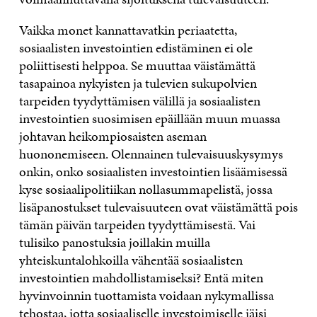
Vaikka monet kannattavatkin periaatetta,
sosiaalisten investointien edistäminen ei ole
poliittisesti helppoa. Se muuttaa väistämättä
tasapainoa nykyisten ja tulevien sukupolvien
tarpeiden tyydyttämisen välillä ja sosiaalisten
investointien suosimisen epäillään muun muassa
johtavan heikompiosaisten aseman
huononemiseen. Olennainen tulevaisuuskysymys
onkin, onko sosiaalisten investointien lisäämisessä
kyse sosiaalipolitiikan nollasummapelistä, jossa
lisäpanostukset tulevaisuuteen ovat väistämättä pois
tämän päivän tarpeiden tyydyttämisestä. Vai
tulisiko panostuksia joillakin muilla
yhteiskuntalohkoilla vähentää sosiaalisten
investointien mahdollistamiseksi? Entä miten
hyvinvoinnin tuottamista voidaan nykymallissa
tehostaa, jotta sosiaaliselle investoimiselle jäisi