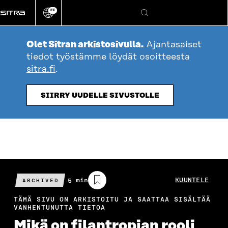
Siirry
FI
suoraan
Vaihda
Hae
sivuston
sisältöön
kieli
Olet Sitran arkistosivulla.
Ajantasaiset
tiedot työstämme löydät osoitteesta
sitra.fi
.
SIIRRY UUDELLE SIVUSTOLLE
Arvioitu
5 min
KUUNTELE
ARCHIVED
lukuaika
TÄMÄ SIVU ON ARKISTOITU JA SAATTAA SISÄLTÄÄ
VANHENTUNUTTA TIETOA
Mikä on filantropian rooli