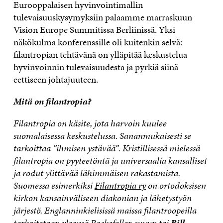
Eurooppalaisen hyvinvointimallin
tulevaisuuskysymyksiin palaamme marraskuun
Vision Europe Summitissa Berliinissä. Yksi
näkökulma konferenssille oli kuitenkin selvä:
filantropian tehtävänä on ylläpitää keskustelua
hyvinvoinnin tulevaisuudesta ja pyrkiä siinä
eettiseen johtajuuteen.
Mitä on filantropia?
Filantropia on käsite, jota harvoin kuulee
suomalaisessa keskustelussa. Sananmukaisesti se
tarkoittaa ”ihmisen ystävää”. Kristillisessä mielessä
filantropia on pyyteetöntä ja universaalia kansalliset
ja rodut ylittävää lähimmäisen rakastamista.
Suomessa esimerkiksi
Filantropia ry
on ortodoksisen
kirkon kansainväliseen diakonian ja lähetystyön
järjestö. Englanninkielisissä maissa filantroopeilla
tarkoitetaan yleensä
Rockefeller
-suvun tai
Bill