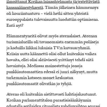
ilmoittanut Kreikan lainaohjelmasta järjestettävästä
kansanäänestyksestä
. Tämän jälkeinen hämmennys
oli kouriintuntuva – vielä hetki sitten yhteistä
eurooppalaista tulevaisuutta luodattiin optimisena.
Entä nyt?
Hämmentyneitä olivat myös ateenalaiset. Ateenan
turismialueilla oli tavanomaista enemmän poliiseja
ja kaduilla liikkui lukuisia TV:n kuvausryhmiä.
Kriisin uutta käännettä olisi ollut kuitenkin vaikea
havaita, ellei olisi aktiivisesti yrittänyt tehdä siitä
havaintoja. Mediassa mainostettuja jonoja
pankkiautomaattien edessä ei juuri näkynyt, mutta
tarkemmin katsoen monet keskustan
pankkiautomaatit olivatkin jo tyhjiä.
Ateena oli kuitenkin aistittavasti kahtiajakautunut.
Kreikan parlamenttitalon paraatisisäänkäynnin
edustalla sotilaiden rituaalista vahdinvaihtoa seurasi