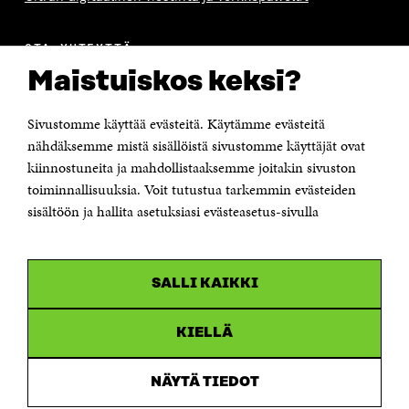
OTA YHTEYTTÄ
Suomen itsenäisyyden juhlarahasto Sitra
Maistuiskos keksi?
Itämerenkatu 11-13, PL 160,
00181 Helsinki
Sivustomme käyttää evästeitä. Käytämme evästeitä
Puhelin +358 294 618 991
Sähköpostiosoite
nähdäksemme mistä sisällöistä sivustomme käyttäjät ovat
etunimi.sukunimi@sitra.fi tai sitra@sitra.fi
kiinnostuneita ja mahdollistaaksemme joitakin sivuston
toiminnallisuuksia. Voit tutustua tarkemmin evästeiden
Saapumisohjeet
sisältöön ja hallita asetuksiasi evästeasetus-sivulla
Y-tunnus 0202132-3
OLEMME NÄISSÄ SOMEISSA
SALLI KAIKKI
Facebook
Avautuu
uudessa
Linkedin
ikkunassa
KIELLÄ
Avautuu
uudessa
Youtube
ikkunassa
Avautuu
NÄYTÄ TIEDOT
uudessa
Instagram
ikkunassa