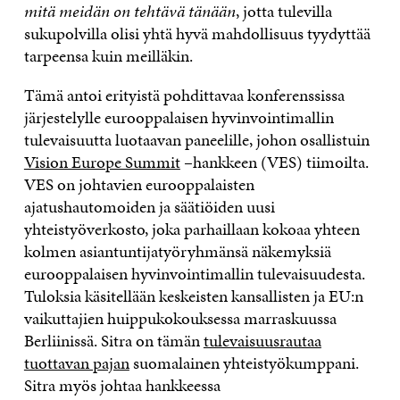
mitä meidän on tehtävä tänään
, jotta tulevilla
sukupolvilla olisi yhtä hyvä mahdollisuus tyydyttää
tarpeensa kuin meilläkin.
Tämä antoi erityistä pohdittavaa konferenssissa
järjestelylle eurooppalaisen hyvinvointimallin
tulevaisuutta luotaavan paneelille, johon osallistuin
Vision Europe Summit
–hankkeen (VES) tiimoilta.
VES on johtavien eurooppalaisten
ajatushautomoiden ja säätiöiden uusi
yhteistyöverkosto, joka parhaillaan kokoaa yhteen
kolmen asiantuntijatyöryhmänsä näkemyksiä
eurooppalaisen hyvinvointimallin tulevaisuudesta.
Tuloksia käsitellään keskeisten kansallisten ja EU:n
vaikuttajien huippukokouksessa marraskuussa
Berliinissä. Sitra on tämän
tulevaisuusrautaa
tuottavan pajan
suomalainen yhteistyökumppani.
Sitra myös johtaa hankkeessa