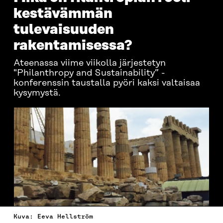
kestävämmän
tulevaisuuden
rakentamisessa?
Ateenassa viime viikolla järjestetyn
"Philanthropy and Sustainability” -
konferenssin taustalla pyöri kaksi valtaisaa
kysymystä.
Kuva: Eeva Hellström