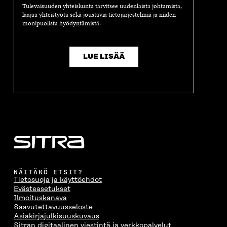
Tulevaisuuden yhteiskunta tarvitsee uudenlaista johtamista,
laajaa yhteistyötä sekä joustavia tietojärjestelmiä ja niiden
monipuolista hyödyntämistä.
LUE LISÄÄ
NÄITÄKÖ ETSIT?
Tietosuoja ja käyttöehdot
Evästeasetukset
Ilmoituskanava
Saavutettavuusseloste
Asiakirjajulkisuuskuvaus
Sitran digitaalinen viestintä ja verkkopalvelut