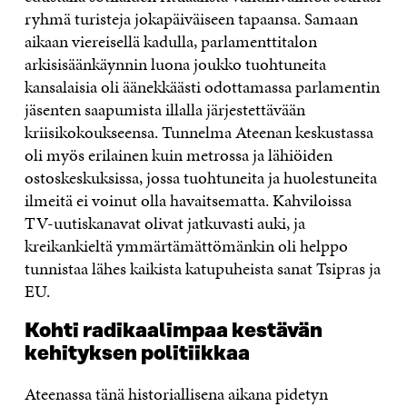
ryhmä turisteja jokapäiväiseen tapaansa. Samaan
aikaan viereisellä kadulla, parlamenttitalon
arkisisäänkäynnin luona joukko tuohtuneita
kansalaisia oli äänekkäästi odottamassa parlamentin
jäsenten saapumista illalla järjestettävään
kriisikokoukseensa. Tunnelma Ateenan keskustassa
oli myös erilainen kuin metrossa ja lähiöiden
ostoskeskuksissa, jossa tuohtuneita ja huolestuneita
ilmeitä ei voinut olla havaitsematta. Kahviloissa
TV-uutiskanavat olivat jatkuvasti auki, ja
kreikankieltä ymmärtämättömänkin oli helppo
tunnistaa lähes kaikista katupuheista sanat Tsipras ja
EU.
Kohti radikaalimpaa kestävän
kehityksen politiikkaa
Ateenassa tänä historiallisena aikana pidetyn