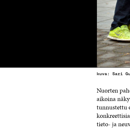
kuva: Sari G
Nuorten paho
aikoina näkyv
tunnustettu 
konkreettisia
tieto- ja neu