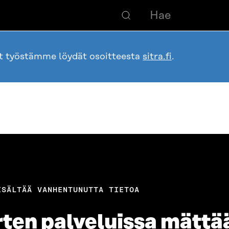
ot työstämme löydät osoitteesta
sitra.fi
.
ISÄLTÄÄ VANHENTUNUTTA TIETOA
rten palveluissa mättä