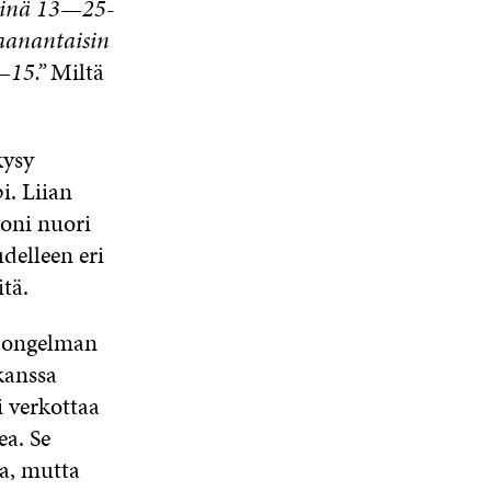
sinä 13—25-
maanantaisin
—15.”
Miltä
kysy
i. Liian
Moni nuori
delleen eri
tä.
n ongelman
kanssa
i verkottaa
ea. Se
oa, mutta