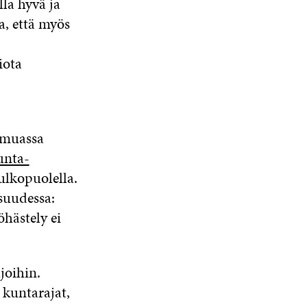
lla hyvä ja
a, että myös
iota
 muassa
unta-
 ulkopuolella.
suudessa:
öhästely ei
joihin.
 kuntarajat,