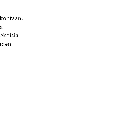
 kohtaan:
ia
ekoisia
uuden