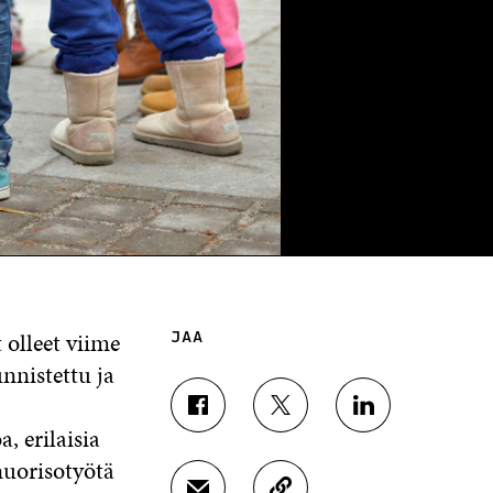
olleet viime
JAA
nnistettu ja
J
J
J
, erilaisia
A
A
A
A
A
A
nuorisotyötä
F
T
L