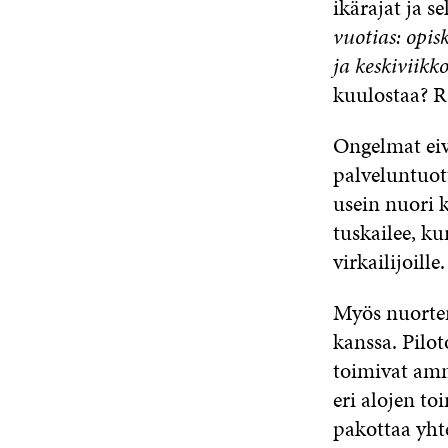
ikärajat ja s
vuotias: opis
ja keskiviikk
kuulostaa? R
Ongelmat eiv
palveluntuott
usein nuori k
tuskailee, k
virkailijoill
Myös nuorten
kanssa. Pil
toimivat amma
eri alojen to
pakottaa yht