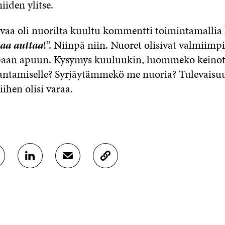
iiden ylitse.
vaa oli nuorilta kuultu kommentti toimintamallia
aa auttaa
!”. Niinpä niin. Nuoret olisivat valmiimp
aan apuun. Kysymys kuuluukin, luommeko keinot
 antamiselle? Syrjäytämmekö me nuoria? Tulevais
iihen olisi varaa.
J
J
K
A
A
O
A
A
P
L
S
I
I
Ä
O
N
H
I
K
K
A