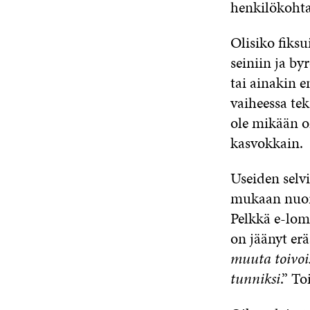
henkilökohtai
Olisiko fiksu
seiniin ja by
tai ainakin 
vaiheessa tek
ole mikään o
kasvokkain.
Useiden selv
mukaan nuore
Pelkkä e-lom
on jäänyt er
muuta toivois
tunniksi
.” T