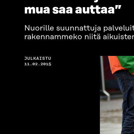
mua saa auttaa”
Nuorille suunnattuja palvelui
rakennammeko niitä aikuisten
JULKAISTU
11.02.2015