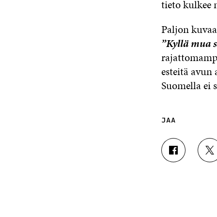
tieto kulkee n
Paljon kuvaa
”Kyllä mua s
rajattomamp
esteitä avun
Suomella ei s
JAA
J
J
A
A
A
A
F
T
A
W
C
I
E
T