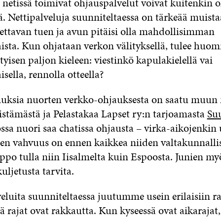
 netissä toimivat ohjauspalvelut voivat kuitenkin o
sä. Nettipalveluja suunniteltaessa on tärkeää muista
ettavan tuen ja avun pitäisi olla mahdollisimman
ista. Kun ohjataan verkon välityksellä, tulee huom
ityisen paljon kieleen: viestinkö kapulakielellä vai
sella, rennolla otteella?
uksia nuorten verkko-ohjauksesta on saatu muun
istämästä ja Pelastakaa Lapset ry:n tarjoamasta
Su
jossa nuori saa chatissa ohjausta – virka-aikojenkin
jen vahvuus on ennen kaikkea niiden valtakunnalli
ppo tulla niin Iisalmelta kuin Espoosta. Junien my
kuljetusta tarvita.
eluita suunniteltaessa juutumme usein erilaisiin ra
ä rajat ovat rakkautta. Kun kyseessä ovat aikarajat,