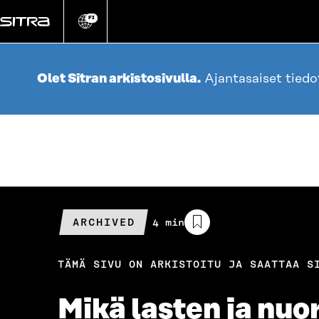
Siirry
suoraan
FI
Vaihda
sivuston
sisältöön
kieli
Olet Sitran arkistosivulla.
Ajantasaiset tied
ARCHIVED
Arvioitu
4 min
lukuaika
TÄMÄ SIVU ON ARKISTOITU JA SAATTAA S
Mikä lasten ja nuo