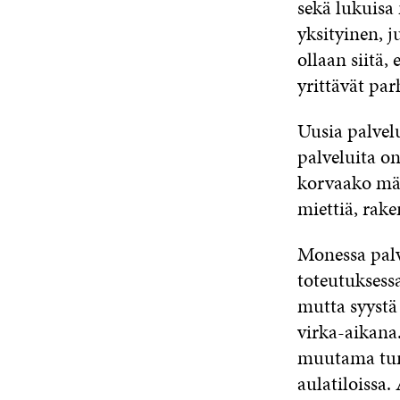
sekä lukuisa
yksityinen, j
ollaan siitä,
yrittävät par
Uusia palvel
palveluita on
korvaako mää
miettiä, rak
Monessa palv
toteutuksess
mutta syystä 
virka-aikana
muutama tunt
aulatiloissa.