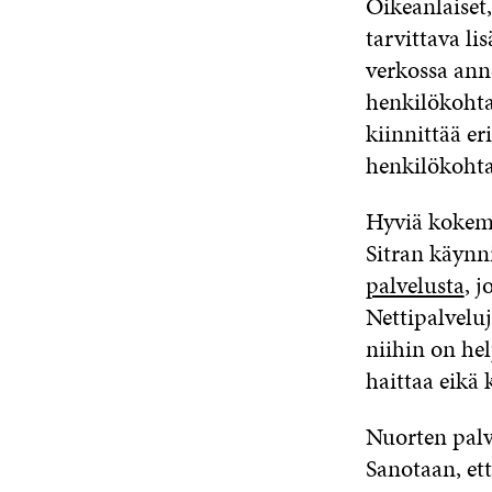
Oikeanlaiset,
tarvittava li
verkossa ann
henkilökohta
kiinnittää er
henkilökohtai
Hyviä kokem
Sitran käynn
palvelusta
, 
Nettipalvelu
niihin on hel
haittaa eikä 
Nuorten palv
Sanotaan, ett