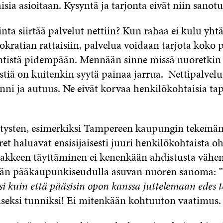
sia asioitaan. Kysyntä ja tarjonta eivät niin sanotu
inta siirtää palvelut nettiin? Kun rahaa ei kulu yht
rokratian rattaisiin, palvelua voidaan tarjota koko 
entistä pidempään. Mennään sinne missä nuoretkin 
stiä on kuitenkin syytä painaa jarrua. Nettipalvelu
nni ja autuus. Ne eivät korvaa henkilökohtaisia ta
itysten, esimerkiksi Tampereen kaupungin tekemä
t haluavat ensisijaisesti juuri henkilökohtaista oh
akkeen täyttäminen ei kenenkään ahdistusta vähen
ään pääkaupunkiseudulla asuvan nuoren sanoma: ”
i kuin että pääsisin opon kanssa juttelemaan edes t
oiseksi tunniksi! Ei mitenkään kohtuuton vaatimus.