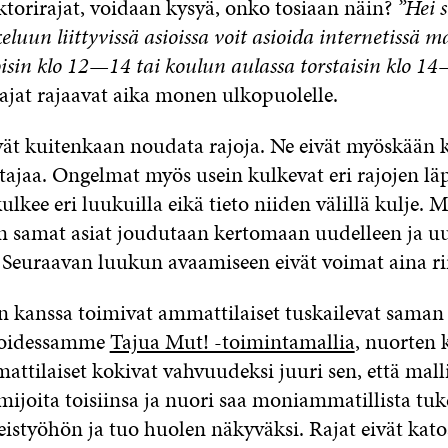
ektorirajat, voidaan kysyä, onko tosiaan näin?
”Hei 
keluun liittyvissä asioissa voit asioida internetissä 
oisin klo 12—14 tai koulun aulassa torstaisin klo 14
ajat rajaavat aika monen ulkopuolelle.
ät kuitenkaan noudata rajoja. Ne eivät myöskään 
ajaa. Ongelmat myös usein kulkevat eri rajojen läp
ulkee eri luukuilla eikä tieto niiden välillä kulje. 
un samat asiat joudutaan kertomaan uudelleen ja uu
e. Seuraavan luukun avaamiseen eivät voimat aina rii
 kanssa toimivat ammattilaiset tuskailevat sama
otoidessamme
Tajua Mut! -toimintamallia
, nuorten 
ttilaiset kokivat vahvuudeksi juuri sen, että mall
imijoita toisiinsa ja nuori saa moniammatillista tuk
eistyöhön ja tuo huolen näkyväksi. Rajat eivät kat