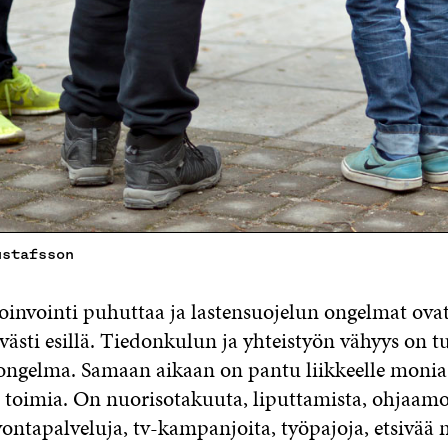
ustafsson
invointi puhuttaa ja lastensuojelun ongelmat ovat 
ästi esillä. Tiedonkulun ja yhteistyön vähyys on tu
ongelma. Samaan aikaan on pantu liikkeelle monia
 toimia. On nuorisotakuuta, liputtamista, ohjaamoa
vontapalveluja, tv-kampanjoita, työpajoja, etsivää 