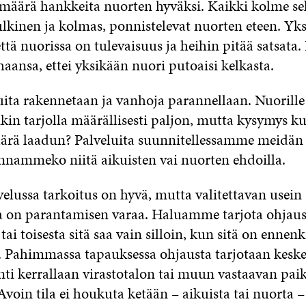
 määrä hankkeita nuorten hyväksi. Kaikki kolme se
ulkinen ja kolmas, ponnistelevat nuorten eteen. Yks
 että nuorissa on tulevaisuus ja heihin pitää satsata.
haansa, ettei yksikään nuori putoaisi kelkasta.
uita rakennetaan ja vanhoja parannellaan. Nuorille 
kin tarjolla määrällisesti paljon, mutta kysymys k
rä laadun? Palveluita suunnitellessamme meidän t
ennammeko niitä aikuisten vai nuorten ehdoilla.
elussa tarkoitus on hyvä, mutta valitettavan usein
a on parantamisen varaa. Haluamme tarjota ohjaust
tai toisesta sitä saa vain silloin, kun sitä on ennenk
. Pahimmassa tapauksessa ohjausta tarjotaan keske
i kerrallaan virastotalon tai muun vastaavan pai
 Avoin tila ei houkuta ketään – aikuista tai nuorta