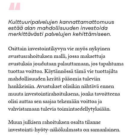
“
Kulttuuripalvelujen kannattamattomuus
estää alan mahdollisuuden investoida
merkittävästi palvelujen kehittämiseen.
Osittain investointikyvyn vie myös nykyinen
avustusrahoituksen malli, jossa maksettuja
avustuksia joudutaan palauttamaan, jos tapahtuma
tuottaa voittoa. Käytännössä tämä vie tuottajilta
mahdollisuuden kerätä pääomia tuleviin
hankkeisiin. Avustukset olisikin nähtävä ennen
muuta investointirahoituksena, jonka tavoitteena
olisi auttaa sen saajaa tekemään voittoa ja
vahvistamaan tulevia toimintaedellytyksiään.
Muun julkisen rahoituksen osalta tilanne
investointi-hyöty-näkökulmasta on samanlainen.