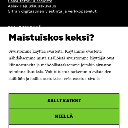
Saavutettavuusseloste
Asiakirjajulkisuuskuvaus
Sitran digitaalinen viestintä ja verkkopalvelut
OTA YHTEYTTÄ
Suomen itsenäisyyden juhlarahasto Sitra
Maistuiskos keksi?
Itämerenkatu 11-13, PL 160,
00181 Helsinki
Sivustomme käyttää evästeitä. Käytämme evästeitä
Puhelin +358 294 618 991
Sähköpostiosoite
nähdäksemme mistä sisällöistä sivustomme käyttäjät ovat
etunimi.sukunimi@sitra.fi tai sitra@sitra.fi
kiinnostuneita ja mahdollistaaksemme joitakin sivuston
Saapumisohjeet
toiminnallisuuksia. Voit tutustua tarkemmin evästeiden
sisältöön ja hallita asetuksiasi evästeasetus-sivulla
Y-tunnus 0202132-3
OLEMME NÄISSÄ SOMEISSA
SALLI KAIKKI
Facebook
Avautuu
uudessa
Linkedin
ikkunassa
KIELLÄ
Avautuu
uudessa
Youtube
ikkunassa