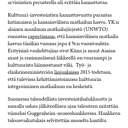
arviointien perusteella oli erittäin kannattavaa.
Kulttuuri-investointien kannattavuutta parantaa
kotimaisen ja kansainvälisen matkailun kasvu. YK:n
alainen maailman matkailujärjestö (UNWTO)
ennustaa
raportissaan
, että kansainvälinen matkailu
kasvaa tänäkin vuonna jopa 4 %:n vuosivauhtia.
Erityisinä vauhdittajina ovat Kiina ja muut Aasian
maat ja ensimmäisenä liikkeellä on vauraampi ja
kulttuurista kiinnostunut väki. Työ- ja
elinkeinoministeriön
linjauksissa
2015 todetaan,
että tulevissa kehittämistoimissa kulttuurin
integroiminen matkailuun on keskeistä.
Suomessa taloudellista investointihalukkuutta ja
samalla uskoa jälkiteollisen ajan talouteen mitattiin
viimeksi Guggenheim-museohankkeessa. Hankkeen
talousvaikutuksia selvitettiin monelta kantilta.