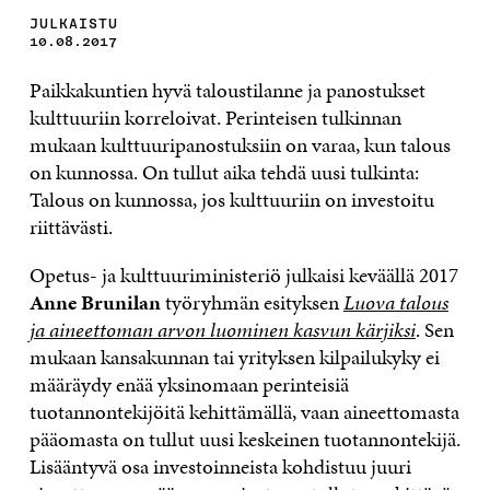
JULKAISTU
10.08.2017
Paikkakuntien hyvä taloustilanne ja panostukset
kulttuuriin korreloivat. Perinteisen tulkinnan
mukaan kulttuuripanostuksiin on varaa, kun talous
on kunnossa. On tullut aika tehdä uusi tulkinta:
Talous on kunnossa, jos kulttuuriin on investoitu
riittävästi.
Opetus- ja kulttuuriministeriö julkaisi keväällä 2017
Anne Brunilan
työryhmän esityksen
Luova talous
ja aineettoman arvon luominen kasvun kärjiksi
. Sen
mukaan kansakunnan tai yrityksen kilpailukyky ei
määräydy enää yksinomaan perinteisiä
tuotannontekijöitä kehittämällä, vaan aineettomasta
pääomasta on tullut uusi keskeinen tuotannontekijä.
Lisääntyvä osa investoinneista kohdistuu juuri