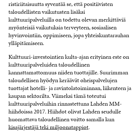
ristiriitaisuutta syventää se, että positiivisten
taloudellisten vaikutusten lisäksi
kulttuuripalveluilla on todettu olevan merkittäviä
myönteisiä vaikutuksia terveyteen, sosiaalisen
hyvinvointiin, oppimiseen, jopa yhteiskuntarauhan
ylläpitämiseen.
Kulttuuri-investointien kulta-ajan erityinen este on
kulttuuripalveluiden taloudellinen
kannattamattomuus niiden tuottajille. Suurimman
taloudellisen hyödyn keräävät oheispalvelujen
tuottajat hotelli- ja ravintolatoiminnan, liikenteen ja
kaupan sektorilta. Viimeksi tämä toteutui
kulttuuripalveluihin rinnastettuna Lahden MM-
hiihdoissa 2017. Hiihdot olivat Lahden seudulle
huomattava taloudellinen voitto samalla kun
kisajärjestäjä teki miljoonatappiot
.