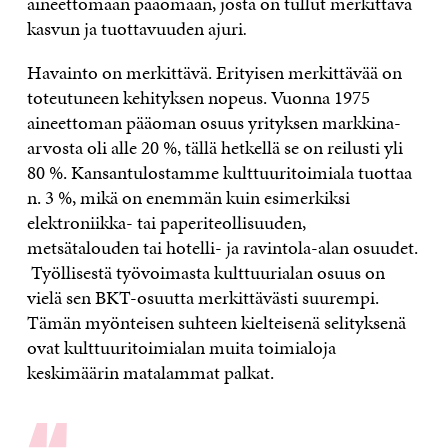
aineettomaan pääomaan, josta on tullut merkittävä
kasvun ja tuottavuuden ajuri
.
Havainto on merkittävä. Erityisen merkittävää on
toteutuneen kehityksen nopeus. Vuonna 1975
aineettoman pääoman osuus yrityksen markkina-
arvosta oli alle 20 %, tällä hetkellä se on reilusti yli
80 %. Kansantulostamme kulttuuritoimiala tuottaa
n. 3 %, mikä on enemmän kuin esimerkiksi
elektroniikka- tai paperiteollisuuden,
metsätalouden tai hotelli- ja ravintola-alan osuudet.
Työllisestä työvoimasta kulttuurialan osuus on
vielä sen BKT-osuutta merkittävästi suurempi.
Tämän myönteisen suhteen kielteisenä selityksenä
ovat kulttuuritoimialan muita toimialoja
keskimäärin matalammat palkat.