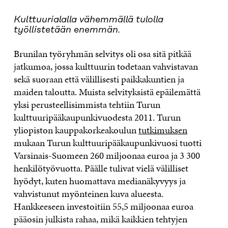
“
Kulttuurialalla vähemmällä tulolla
työllistetään enemmän.
Brunilan työryhmän selvitys oli osa sitä pitkää
jatkumoa, jossa kulttuurin todetaan vahvistavan
sekä suoraan että välillisesti paikkakuntien ja
maiden taloutta. Muista selvityksistä epäilemättä
yksi perusteellisimmista tehtiin Turun
kulttuuripääkaupunkivuodesta 2011. Turun
yliopiston kauppakorkeakoulun
tutkimuksen
mukaan Turun kulttuuripääkaupunkivuosi tuotti
Varsinais-Suomeen 260 miljoonaa euroa ja 3 300
henkilötyövuotta. Päälle tulivat vielä välilliset
hyödyt, kuten huomattava medianäkyvyys ja
vahvistunut myönteinen kuva alueesta.
Hankkeeseen investoitiin 55,5 miljoonaa euroa
pääosin julkista rahaa, mikä kaikkien tehtyjen