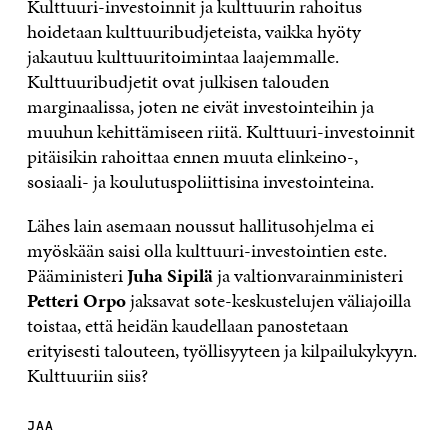
Kulttuuri-investoinnit ja kulttuurin rahoitus
hoidetaan kulttuuribudjeteista, vaikka hyöty
jakautuu kulttuuritoimintaa laajemmalle.
Kulttuuribudjetit ovat julkisen talouden
marginaalissa, joten ne eivät investointeihin ja
muuhun kehittämiseen riitä. Kulttuuri-investoinnit
pitäisikin rahoittaa ennen muuta elinkeino-,
sosiaali- ja koulutuspoliittisina investointeina.
Lähes lain asemaan noussut hallitusohjelma ei
myöskään saisi olla kulttuuri-investointien este.
Pääministeri
Juha Sipilä
ja valtionvarainministeri
Petteri Orpo
jaksavat sote-keskustelujen väliajoilla
toistaa, että heidän kaudellaan panostetaan
erityisesti talouteen, työllisyyteen ja kilpailukykyyn.
Kulttuuriin siis?
JAA