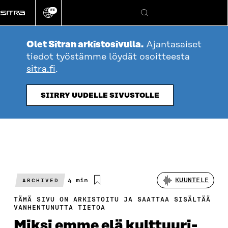
Siirry
FI
suoraan
Vaihda
Hae
sivuston
sisältöön
kieli
Olet Sitran arkistosivulla.
Ajantasaiset
tiedot työstämme löydät osoitteesta
sitra.fi
.
SIIRRY UUDELLE SIVUSTOLLE
Arvioitu
4 min
KUUNTELE
ARCHIVED
lukuaika
TÄMÄ SIVU ON ARKISTOITU JA SAATTAA SISÄLTÄÄ
VANHENTUNUTTA TIETOA
Miksi emme elä kulttuuri-