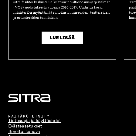
Sitra fasilitoi keskustelua kulttuurin valtionosuusjärjestelmän
Tämä
(VOS) uudistuksesta vuosina 2016-2017. Uudistus koski
päät
ministeriön myöntämää rahoitusta museoiden, teattereiden
tule
ja orkestereiden toimintaan.
haas
LUE LISÄÄ
NÄITÄKÖ ETSIT?
Tietosuoja ja käyttöehdot
Evästeasetukset
Ilmoituskanava