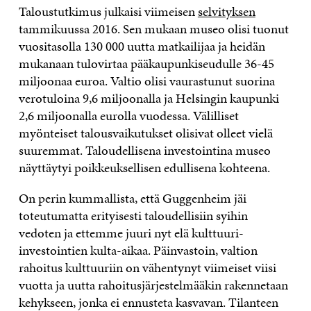
Taloustutkimus julkaisi viimeisen
selvityksen
tammikuussa 2016. Sen mukaan museo olisi tuonut
vuositasolla 130 000 uutta matkailijaa ja heidän
mukanaan tulovirtaa pääkaupunkiseudulle 36-45
miljoonaa euroa. Valtio olisi vaurastunut suorina
verotuloina 9,6 miljoonalla ja Helsingin kaupunki
2,6 miljoonalla eurolla vuodessa. Välilliset
myönteiset talousvaikutukset olisivat olleet vielä
suuremmat. Taloudellisena investointina museo
näyttäytyi poikkeuksellisen edullisena kohteena.
On perin kummallista, että Guggenheim jäi
toteutumatta erityisesti taloudellisiin syihin
vedoten ja ettemme juuri nyt elä kulttuuri-
investointien kulta-aikaa. Päinvastoin, valtion
rahoitus kulttuuriin on vähentynyt viimeiset viisi
vuotta ja uutta rahoitusjärjestelmääkin rakennetaan
kehykseen, jonka ei ennusteta kasvavan. Tilanteen