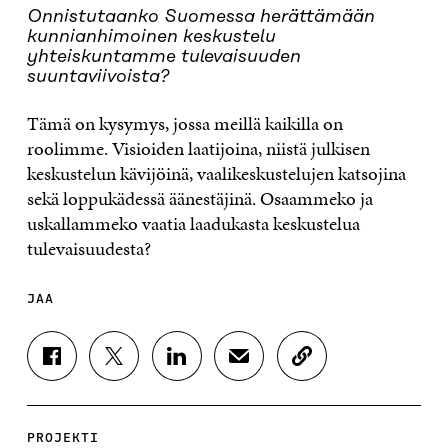
Onnistutaanko Suomessa herättämään
kunnianhimoinen keskustelu
yhteiskuntamme tulevaisuuden
suuntaviivoista?
Tämä on kysymys, jossa meillä kaikilla on
roolimme. Visioiden laatijoina, niistä julkisen
keskustelun kävijöinä, vaalikeskustelujen katsojina
sekä loppukädessä äänestäjinä. Osaammeko ja
uskallammeko vaatia laadukasta keskustelua
tulevaisuudesta?
JAA
J
J
J
J
K
A
A
A
A
O
A
A
A
A
P
F
T
L
S
I
A
W
I
Ä
O
PROJEKTI