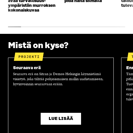
avaa turvallisuus­­
pidä näitä silmällä
talou
K
K
K
I
ympäristön murroksen
tulev
K
U
K
K
kokonaiskuvaa
U
N
U
K
N
A
N
U
A
S
A
N
S
S
S
A
S
A
S
S
A
A
S
Mistä on kyse?
A
PROJEKTI
Seuraava erä
Enn
Seuraava erä on Sitran ja Demos Helsingin käynnistämä
Tämä
visiotyö, joka tähtää pohjoismaisen mallin uudistamiseen,
pitk
hyvinvoinnin seuraavaan erään.
Tuot
enna
orga
tule
LUE LISÄÄ