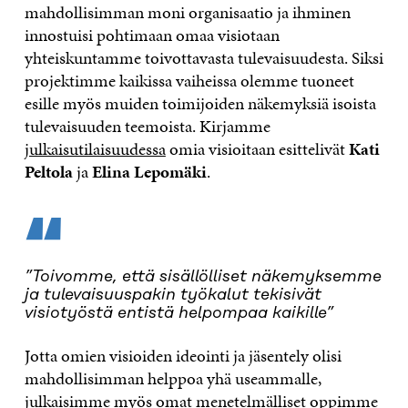
mahdollisimman moni organisaatio ja ihminen
innostuisi pohtimaan omaa visiotaan
yhteiskuntamme toivottavasta tulevaisuudesta. Siksi
projektimme kaikissa vaiheissa olemme tuoneet
esille myös muiden toimijoiden näkemyksiä isoista
tulevaisuuden teemoista. Kirjamme
julkaisutilaisuudessa
omia visioitaan esittelivät
Kati
Peltola
ja
Elina Lepomäki
.
“
”Toivomme, että sisällölliset näkemyksemme
ja tulevaisuuspakin työkalut tekisivät
visiotyöstä entistä helpompaa kaikille”
Jotta omien visioiden ideointi ja jäsentely olisi
mahdollisimman helppoa yhä useammalle,
julkaisimme myös omat menetelmälliset oppimme