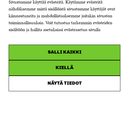
Sivustomme käyttää evästeitä. Käytämme evästeitä
Puhelin +358 294 618 991
Sähköpostiosoite
nähdäksemme mistä sisällöistä sivustomme käyttäjät ovat
etunimi.sukunimi@sitra.fi tai sitra@sitra.fi
kiinnostuneita ja mahdollistaaksemme joitakin sivuston
Saapumisohjeet
toiminnallisuuksia. Voit tutustua tarkemmin evästeiden
sisältöön ja hallita asetuksiasi evästeasetus-sivulla
Y-tunnus 0202132-3
OLEMME NÄISSÄ SOMEISSA
SALLI KAIKKI
Facebook
Avautuu
uudessa
Linkedin
ikkunassa
KIELLÄ
Avautuu
uudessa
Youtube
ikkunassa
Avautuu
NÄYTÄ TIEDOT
uudessa
Instagram
ikkunassa
Avautuu
uudessa
ikkunassa