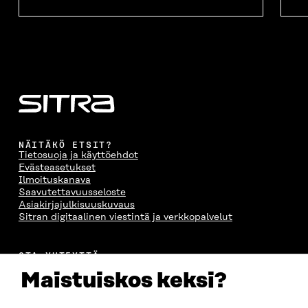
NÄITÄKÖ ETSIT?
Tietosuoja ja käyttöehdot
Evästeasetukset
Ilmoituskanava
Saavutettavuusseloste
Asiakirjajulkisuuskuvaus
Sitran digitaalinen viestintä ja verkkopalvelut
OTA YHTEYTTÄ
Suomen itsenäisyyden juhlarahasto Sitra
Maistuiskos keksi?
Itämerenkatu 11-13, PL 160,
00181 Helsinki