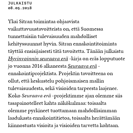
JULKAISTU
08.05.2018
Yksi Sitran toimintaa ohjaavista
vaikuttavuustavoitteista on, että Suomessa
tunnettaisiin tulevaisuuden mahdolliset
kehityssuunnat hyvin. Sitran ennakointitoiminta
täyttää ensisijaisesti tätä tavoitetta. Tänään julkaistu
Hyvinvoinnin seuraava erä
-kirja on eräs lopputuote
jo vuonna 2016 alkaneesta
Seuraava erä
-
ennakointiprojektista. Projektin tavoitteena on
ollut, että keskustelu pohjoismaisen mallin
tulevaisuudesta, sekä visioiden tarpeesta laajenee.
Koko
Seuraava erä
-projektimme ajan olemme siis
tasapainotelleet kahta näkökulmaa: toisaalta
olemme pyrkineet tuottamaan mahdollisimman
laadukasta ennakointitietoa, toisaalta herättämään
kiinnostusta visioita ja visioiden tarvetta kohtaan.