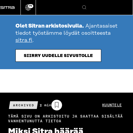
Siirry
FI
suoraan
Vaihda
Hae
sivuston
sisältöön
kieli
Olet Sitran arkistosivulla.
Ajantasaiset
tiedot työstämme löydät osoitteesta
sitra.fi
.
SIIRRY UUDELLE SIVUSTOLLE
Arvioitu
3 min
KUUNTELE
ARCHIVED
lukuaika
TÄMÄ SIVU ON ARKISTOITU JA SAATTAA SISÄLTÄÄ
VANHENTUNUTTA TIETOA
Miksi Sitra häärää