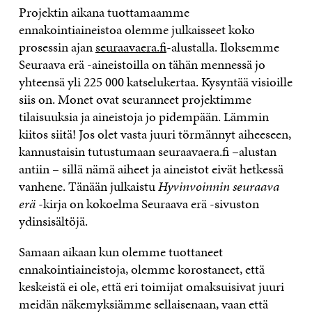
Projektin aikana tuottamaamme
ennakointiaineistoa olemme julkaisseet koko
prosessin ajan
seuraavaera.fi
-alustalla. Iloksemme
Seuraava erä -aineistoilla on tähän mennessä jo
yhteensä yli 225 000 katselukertaa. Kysyntää visioille
siis on. Monet ovat seuranneet projektimme
tilaisuuksia ja aineistoja jo pidempään. Lämmin
kiitos siitä! Jos olet vasta juuri törmännyt aiheeseen,
kannustaisin tutustumaan seuraavaera.fi –alustan
antiin – sillä nämä aiheet ja aineistot eivät hetkessä
vanhene. Tänään julkaistu
Hyvinvoinnin seuraava
erä
-kirja on kokoelma Seuraava erä -sivuston
ydinsisältöjä.
Samaan aikaan kun olemme tuottaneet
ennakointiaineistoja, olemme korostaneet, että
keskeistä ei ole, että eri toimijat omaksuisivat juuri
meidän näkemyksiämme sellaisenaan, vaan että