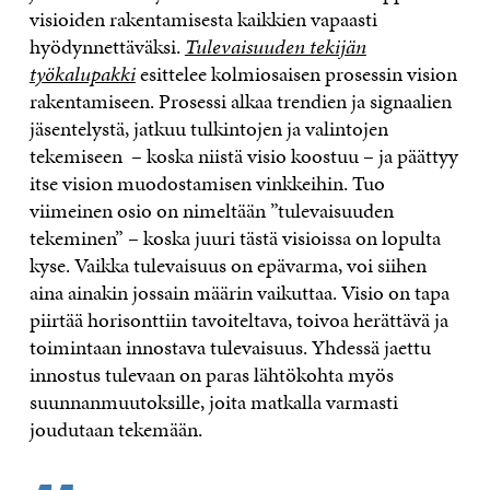
visioiden rakentamisesta kaikkien vapaasti
hyödynnettäväksi.
Tulevaisuuden tekijän
työkalupakki
esittelee kolmiosaisen prosessin vision
rakentamiseen. Prosessi alkaa trendien ja signaalien
jäsentelystä, jatkuu tulkintojen ja valintojen
tekemiseen – koska niistä visio koostuu – ja päättyy
itse vision muodostamisen vinkkeihin. Tuo
viimeinen osio on nimeltään ”tulevaisuuden
tekeminen” – koska juuri tästä visioissa on lopulta
kyse. Vaikka tulevaisuus on epävarma, voi siihen
aina ainakin jossain määrin vaikuttaa. Visio on tapa
piirtää horisonttiin tavoiteltava, toivoa herättävä ja
toimintaan innostava tulevaisuus. Yhdessä jaettu
innostus tulevaan on paras lähtökohta myös
suunnanmuutoksille, joita matkalla varmasti
joudutaan tekemään.