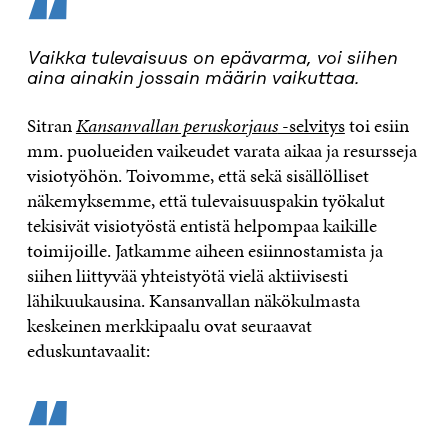
“
Vaikka tulevaisuus on epävarma, voi siihen
aina ainakin jossain määrin vaikuttaa.
Sitran
Kansanvallan peruskorjaus
-selvitys
toi esiin
mm. puolueiden vaikeudet varata aikaa ja resursseja
visiotyöhön. Toivomme, että sekä sisällölliset
näkemyksemme, että tulevaisuuspakin työkalut
tekisivät visiotyöstä entistä helpompaa kaikille
toimijoille. Jatkamme aiheen esiinnostamista ja
siihen liittyvää yhteistyötä vielä aktiivisesti
lähikuukausina. Kansanvallan näkökulmasta
keskeinen merkkipaalu ovat seuraavat
eduskuntavaalit:
“