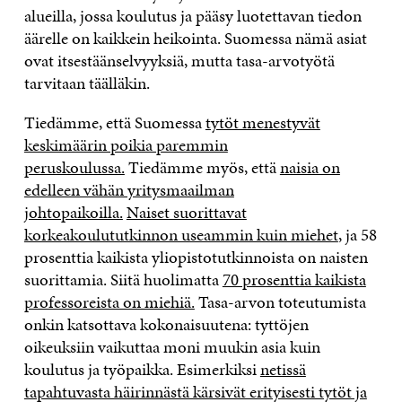
alueilla, jossa koulutus ja pääsy luotettavan tiedon
äärelle on kaikkein heikointa. Suomessa nämä asiat
ovat itsestäänselvyyksiä, mutta tasa-arvotyötä
tarvitaan täälläkin.
Tiedämme, että Suomessa
tytöt menestyvät
keskimäärin poikia paremmin
peruskoulussa.
Tiedämme myös, että
naisia on
edelleen vähän yritysmaailman
johtopaikoilla.
Naiset suorittavat
korkeakoulututkinnon useammin kuin miehet
, ja 58
prosenttia kaikista yliopistotutkinnoista on naisten
suorittamia. Siitä huolimatta
70 prosenttia kaikista
professoreista on miehiä.
Tasa-arvon toteutumista
onkin katsottava kokonaisuutena: tyttöjen
oikeuksiin vaikuttaa moni muukin asia kuin
koulutus ja työpaikka. Esimerkiksi
netissä
tapahtuvasta häirinnästä kärsivät erityisesti tytöt ja