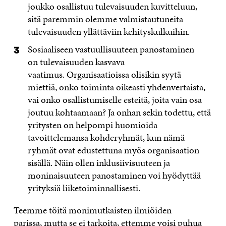
joukko osallistuu tulevaisuuden kuvitteluun,
sitä paremmin olemme valmistautuneita
tulevaisuuden yllättäviin kehityskulkuihin.
Sosiaaliseen vastuullisuuteen panostaminen
on tulevaisuuden kasvava
vaatimus. Organisaatioissa olisikin syytä
miettiä, onko toiminta oikeasti yhdenvertaista,
vai onko osallistumiselle esteitä, joita vain osa
joutuu kohtaamaan? Ja onhan sekin todettu, että
yritysten on helpompi huomioida
tavoittelemansa kohderyhmät, kun nämä
ryhmät ovat edustettuna myös organisaation
sisällä. Näin ollen inklusiivisuuteen ja
moninaisuuteen panostaminen voi hyödyttää
yrityksiä liiketoiminnallisesti.
Teemme töitä monimutkaisten ilmiöiden
parissa, mutta se ei tarkoita, ettemme voisi puhua