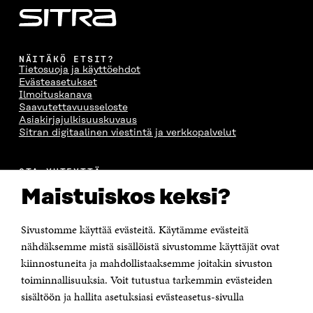
NÄITÄKÖ ETSIT?
Tietosuoja ja käyttöehdot
Evästeasetukset
Ilmoituskanava
Saavutettavuusseloste
Asiakirjajulkisuuskuvaus
Sitran digitaalinen viestintä ja verkkopalvelut
OTA YHTEYTTÄ
Suomen itsenäisyyden juhlarahasto Sitra
Maistuiskos keksi?
Itämerenkatu 11-13, PL 160,
00181 Helsinki
Sivustomme käyttää evästeitä. Käytämme evästeitä
Puhelin +358 294 618 991
Sähköpostiosoite
nähdäksemme mistä sisällöistä sivustomme käyttäjät ovat
etunimi.sukunimi@sitra.fi tai sitra@sitra.fi
kiinnostuneita ja mahdollistaaksemme joitakin sivuston
toiminnallisuuksia. Voit tutustua tarkemmin evästeiden
Saapumisohjeet
sisältöön ja hallita asetuksiasi evästeasetus-sivulla
Y-tunnus 0202132-3