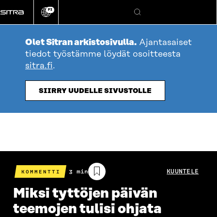
Siirry
FI
suoraan
Vaihda
Hae
sivuston
sisältöön
kieli
Olet Sitran arkistosivulla.
Ajantasaiset
tiedot työstämme löydät osoitteesta
sitra.fi
.
SIIRRY UUDELLE SIVUSTOLLE
Arvioitu
3 min
KUUNTELE
KOMMENTTI
lukuaika
Miksi tyttöjen päivän
teemojen tulisi ohjata