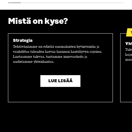
S
S
S
A
S
A
S
S
A
A
S
Mistä on kyse?
A
Strategia
Yh
Tehtävänämme on edistää suomalaisten hyvinvointia ja
Tule
vauhdittaa talouden kasvua luonnon kantokyvyn rajoissa.
laaj
Luotaamme tulevaa, tuotamme innovaatioita ja
moni
uudistamme yhteiskuntaa.
LUE LISÄÄ