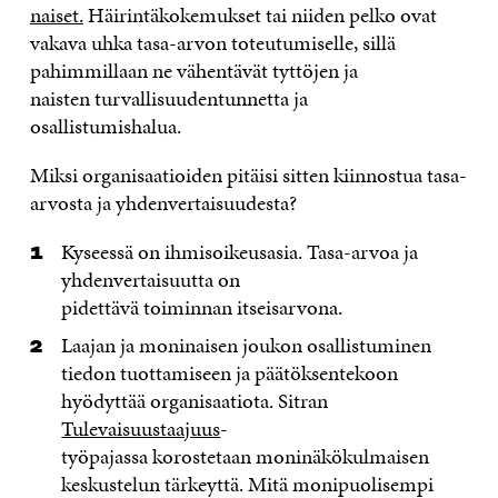
naiset.
Häirintäkokemukset tai niiden pelko ovat
vakava uhka tasa-arvon toteutumiselle, sillä
pahimmillaan ne vähentävät tyttöjen ja
naisten turvallisuudentunnetta ja
osallistumishalua.
Miksi organisaatioiden pitäisi sitten kiinnostua tasa-
arvosta ja yhdenvertaisuudesta?
Kyseessä on ihmisoikeusasia. Tasa-arvoa ja
yhdenvertaisuutta on
pidettävä toiminnan itseisarvona.
Laajan ja moninaisen joukon osallistuminen
tiedon tuottamiseen ja päätöksentekoon
hyödyttää organisaatiota. Sitran
Tulevaisuustaajuus
-
työpajassa
k
orostetaan moninäkökulmaisen
keskustelun tärkeyttä. Mitä monipuolisempi