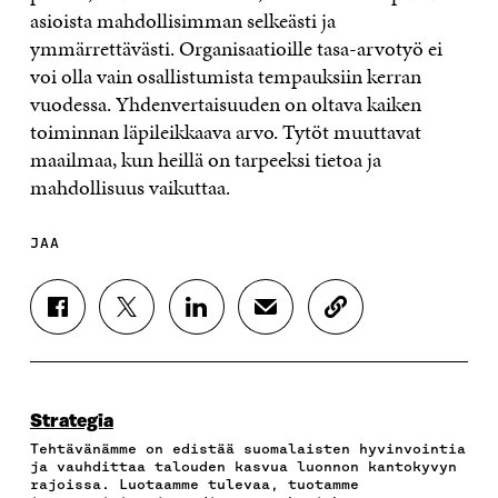
asioista mahdollisimman selkeästi ja
ymmärrettävästi.
Organisaatioille tasa-arvotyö ei
voi olla vain osallistumista tempauksiin kerran
vuodessa. Yhdenvertaisuuden on oltava kaiken
toiminnan läpileikkaava arvo.
Tytöt muuttavat
maailmaa, kun heillä on tarpeeksi tietoa ja
mahdollisuus vaikuttaa.
JAA
J
J
J
J
K
A
A
A
A
O
A
A
A
A
P
F
T
L
S
I
A
W
I
Ä
O
C
I
N
H
I
Strategia
E
T
K
K
A
Tehtävänämme on edistää suomalaisten hyvinvointia
B
T
E
Ö
R
ja vauhdittaa talouden kasvua luonnon kantokyvyn
O
E
D
P
T
rajoissa. Luotaamme tulevaa, tuotamme
O
R
I
O
I