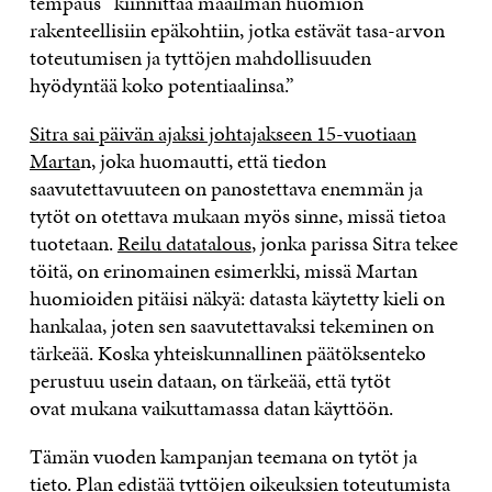
tempaus “kiinnittää maailman huomion
rakenteellisiin epäkohtiin, jotka estävät tasa-arvon
toteutumisen ja tyttöjen mahdollisuuden
hyödyntää koko potentiaalinsa.”
S
itra sai päivän ajaksi johtajakseen 15-vuotiaan
Marta
n, joka huomautti, että tiedon
saavutettavuuteen on panostettava enemmän ja
tytöt on otettava mukaan myös sinne, missä tietoa
tuotetaan.
Reilu datatalous
, jonka parissa Sitra tekee
töitä, on erinomainen esimerkki, missä Martan
huomioiden pitäisi näkyä: datasta käytetty kieli on
hankalaa, joten sen saavutettavaksi tekeminen on
tärkeää. Koska yhteiskunnallinen päätöksenteko
perustuu usein dataan, on tärkeää, että tytöt
ovat mukana vaikuttamassa datan käyttöön.
Tämän vuoden kampanjan teemana on tytöt ja
tieto. Plan edistää tyttöjen oikeuksien toteutumista