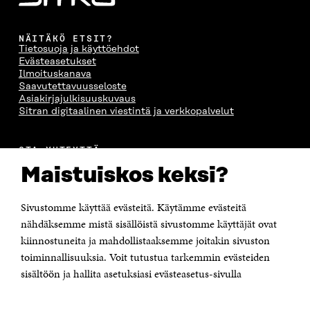
NÄITÄKÖ ETSIT?
Tietosuoja ja käyttöehdot
Evästeasetukset
Ilmoituskanava
Saavutettavuusseloste
Asiakirjajulkisuuskuvaus
Sitran digitaalinen viestintä ja verkkopalvelut
OTA YHTEYTTÄ
Suomen itsenäisyyden juhlarahasto Sitra
Maistuiskos keksi?
Itämerenkatu 11-13, PL 160,
00181 Helsinki
Sivustomme käyttää evästeitä. Käytämme evästeitä
Puhelin +358 294 618 991
Sähköpostiosoite
nähdäksemme mistä sisällöistä sivustomme käyttäjät ovat
etunimi.sukunimi@sitra.fi tai sitra@sitra.fi
kiinnostuneita ja mahdollistaaksemme joitakin sivuston
Saapumisohjeet
toiminnallisuuksia. Voit tutustua tarkemmin evästeiden
sisältöön ja hallita asetuksiasi evästeasetus-sivulla
Y-tunnus 0202132-3