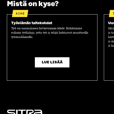
Mistä on kyse?
AIHE
Työelämän taitekohdat
Uus
Työ on suomalaisen hyvinvoinnin lähde. Kehitämme
Sitr
erilaisia työkaluja, jotta työ ja tekijä kohtaavat muuttuvilla
ja t
työmarkkinoilla.
käyt
ja m
ja h
LUE LISÄÄ