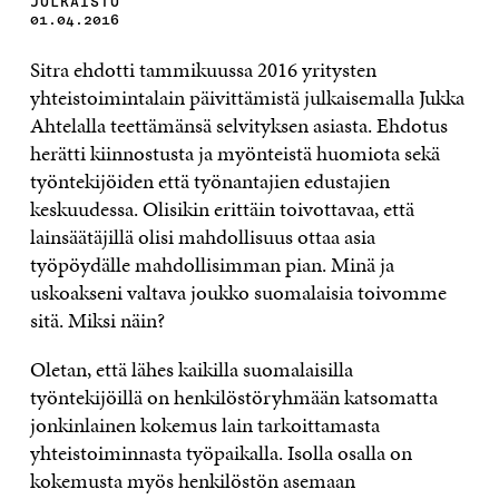
JULKAISTU
01.04.2016
Sitra ehdotti tammikuussa 2016 yritysten
yhteistoimintalain päivittämistä julkaisemalla Jukka
Ahtelalla teettämänsä selvityksen asiasta. Ehdotus
herätti kiinnostusta ja myönteistä huomiota sekä
työntekijöiden että työnantajien edustajien
keskuudessa. Olisikin erittäin toivottavaa, että
lainsäätäjillä olisi mahdollisuus ottaa asia
työpöydälle mahdollisimman pian. Minä ja
uskoakseni valtava joukko suomalaisia toivomme
sitä. Miksi näin?
Oletan, että lähes kaikilla suomalaisilla
työntekijöillä on henkilöstöryhmään katsomatta
jonkinlainen kokemus lain tarkoittamasta
yhteistoiminnasta työpaikalla. Isolla osalla on
kokemusta myös henkilöstön asemaan