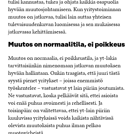
tulisi kannustaa, tukea ja ohjata kaikkia osapuolia
hyvään muutosjohtamiseen. Kun yritystoiminnan
muutos on jatkuvaa, tulisi lain auttaa yhteisen
tulevaisuudenkuvan luomisessa ja sen mukaisessa
jatkuvassa kehittämisessä.
Muutos on normaalitila, ei poikkeus
Muutos on normaalia, ei poikkeustila, ja yt-lakia
tarvittaisiinkin nimenomaan jatkuvan muutoksen
hyvään hallintaan. Onkin traagista, että juuri tästä
syystä pienet yritykset – joissa enemmistö
työskentelee – vastustavat yt lain piiriin joutumista.
Ne vastustavat, koska pelkäävät sitä, ettei asioista
voi enää puhua avoimesti ja rehellisesti. Ja
toisinpäin: on valitettavaa, ettei yt-lain piiriin
kuuluvissa yrityksissä voida kaikista nähtävissä
olevista muutoksista puhua ilman pelkoa
muotovirheistä.