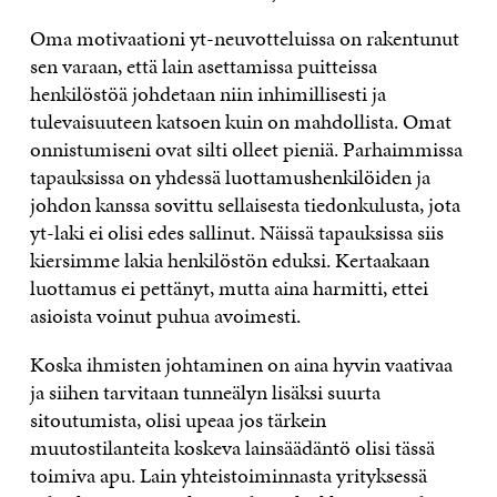
Oma motivaationi yt-neuvotteluissa on rakentunut
sen varaan, että lain asettamissa puitteissa
henkilöstöä johdetaan niin inhimillisesti ja
tulevaisuuteen katsoen kuin on mahdollista. Omat
onnistumiseni ovat silti olleet pieniä. Parhaimmissa
tapauksissa on yhdessä luottamushenkilöiden ja
johdon kanssa sovittu sellaisesta tiedonkulusta, jota
yt-laki ei olisi edes sallinut. Näissä tapauksissa siis
kiersimme lakia henkilöstön eduksi. Kertaakaan
luottamus ei pettänyt, mutta aina harmitti, ettei
asioista voinut puhua avoimesti.
Koska ihmisten johtaminen on aina hyvin vaativaa
ja siihen tarvitaan tunneälyn lisäksi suurta
sitoutumista, olisi upeaa jos tärkein
muutostilanteita koskeva lainsäädäntö olisi tässä
toimiva apu. Lain yhteistoiminnasta yrityksessä