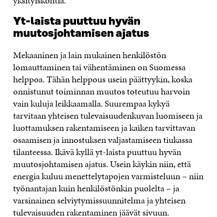
yksityiskohtia.
Yt-laista puuttuu hyvän
muutosjohtamisen ajatus
Mekaaninen ja lain mukainen henkilöstön
lomauttaminen tai vähentäminen on Suomessa
helppoa. Tähän helppous usein päättyykin, koska
onnistunut toiminnan muutos toteutuu harvoin
vain kuluja leikkaamalla. Suurempaa kykyä
tarvitaan yhteisen tulevaisuudenkuvan luomiseen ja
luottamuksen rakentamiseen ja kaiken tarvittavan
osaamisen ja innostuksen valjastamiseen tiukassa
tilanteessa. Ikävä kyllä yt-laista puuttuu hyvän
muutosjohtamisen ajatus. Usein käykin niin, että
energia kuluu menettelytapojen varmisteluun – niin
työnantajan kuin henkilöstönkin puolelta – ja
varsinainen selviytymissuunnitelma ja yhteisen
tulevaisuuden rakentaminen jäävät sivuun.