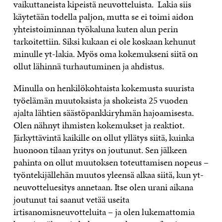
vaikuttaneista kipeistä neuvotteluista. Lakia siis
käytetään todella paljon, mutta se ei toimi aidon
yhteistoiminnan työkaluna kuten alun perin
tarkoitettiin. Siksi kukaan ei ole koskaan kehunut
minulle yt-lakia. Myös oma kokemukseni siitä on
ollut lähinnä turhautuminen ja ahdistus.
Minulla on henkilökohtaista kokemusta suurista
työelämän muutoksista ja shokeista 25 vuoden
ajalta lähtien säästöpankkiryhmän hajoamisesta.
Olen nähnyt ihmisten kokemukset ja reaktiot.
Järkyttävintä kaikille on ollut yllätys siitä, kuinka
huonoon tilaan yritys on joutunut. Sen jälkeen
pahinta on ollut muutoksen toteuttamisen nopeus –
työntekijällehän muutos yleensä alkaa siitä, kun yt-
neuvotteluesitys annetaan. Itse olen urani aikana
joutunut tai saanut vetää useita
irtisanomisneuvotteluita – ja olen lukemattomia