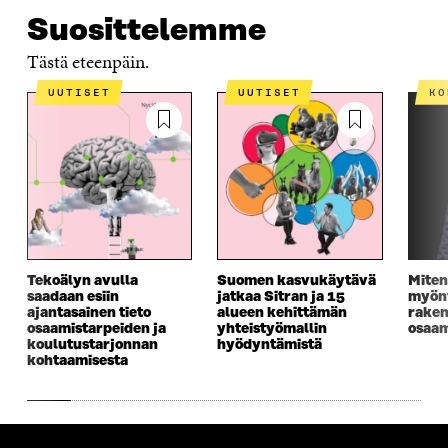
N
A
N
U
Suosittelemme
A
S
A
N
S
S
S
A
Tästä eteenpäin.
S
A
S
S
A
A
S
UUTISET
UUTISET
K
A
Tekoälyn avulla
Suomen kasvukäytävä
Miten
saadaan esiin
jatkaa Sitran ja 15
myönt
ajantasainen tieto
alueen kehittämän
rake
osaamistarpeiden ja
yhteistyömallin
osaam
koulutustarjonnan
hyödyntämistä
kohtaamisesta