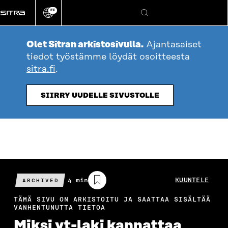
Siirry
FI
suoraan
Vaihda
Hae
sivuston
sisältöön
kieli
Olet Sitran arkistosivulla.
Ajantasaiset
tiedot työstämme löydät osoitteesta
sitra.fi
.
SIIRRY UUDELLE SIVUSTOLLE
Arvioitu
4 min
KUUNTELE
ARCHIVED
lukuaika
TÄMÄ SIVU ON ARKISTOITU JA SAATTAA SISÄLTÄÄ
VANHENTUNUTTA TIETOA
Miksi yt-laki kannattaa