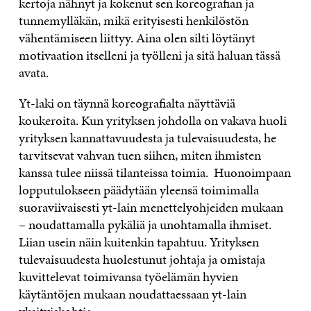
kertoja nähnyt ja kokenut sen koreografian ja
tunnemylläkän, mikä erityisesti henkilöstön
vähentämiseen liittyy. Aina olen silti löytänyt
motivaation itselleni ja työlleni ja sitä haluan tässä
avata.
Yt-laki on täynnä koreografialta näyttäviä
koukeroita. Kun yrityksen johdolla on vakava huoli
yrityksen kannattavuudesta ja tulevaisuudesta, he
tarvitsevat vahvan tuen siihen, miten ihmisten
kanssa tulee niissä tilanteissa toimia. Huonoimpaan
lopputulokseen päädytään yleensä toimimalla
suoraviivaisesti yt-lain menettelyohjeiden mukaan
– noudattamalla pykäliä ja unohtamalla ihmiset.
Liian usein näin kuitenkin tapahtuu. Yrityksen
tulevaisuudesta huolestunut johtaja ja omistaja
kuvittelevat toimivansa työelämän hyvien
käytäntöjen mukaan noudattaessaan yt-lain