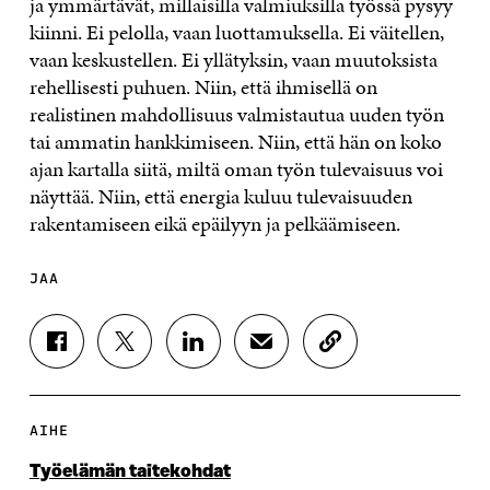
ja ymmärtävät, millaisilla valmiuksilla työssä pysyy
kiinni. Ei pelolla, vaan luottamuksella. Ei väitellen,
vaan keskustellen. Ei yllätyksin, vaan muutoksista
rehellisesti puhuen. Niin, että ihmisellä on
realistinen mahdollisuus valmistautua uuden työn
tai ammatin hankkimiseen. Niin, että hän on koko
ajan kartalla siitä, miltä oman työn tulevaisuus voi
näyttää. Niin, että energia kuluu tulevaisuuden
rakentamiseen eikä epäilyyn ja pelkäämiseen.
JAA
J
J
J
J
K
A
A
A
A
O
A
A
A
A
P
F
T
L
S
I
A
W
I
Ä
O
AIHE
C
I
N
H
I
E
T
K
K
A
Työelämän taitekohdat
B
T
E
Ö
R