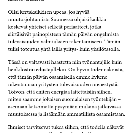
Olisi kertakaikkisen upeaa, jos hyvää
muutosjohtamista Suomessa ohjaisi kaikkia
koskevat yhteiset selkeät periaatteet, jotka
siirtäisivät painopisteen tämän päivän ongelmista
tulevaisuuden valmiuksien rakentamiseen. Tämän
tulisi toteutua yhtä lailla yritys- kuin yksilötasolla.
Tässä on valtavasti haastetta niin työnantajille kuin
henkilöstön edustajillekin. On hyvin todennäköistä,
että tämän päivän osaamisella emme kykene
rakentamaan yritysten tulevaisuuden menestystä.
Toivon, että eniten energiaa laitettaisiin siihen,
miten saamme jokaisen suomalaisen työntekijän –
asemaan katsomatta pysymään mukana jatkuvassa
muutoksessa ja lisäämään ammatillista osaamistaan.
Ihmiset tarvitsevat tukea siihen, että todella näkevät