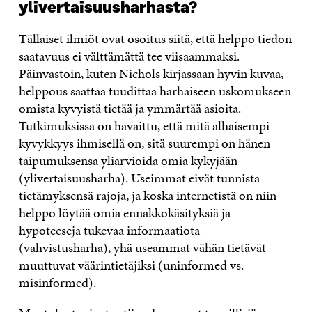
ylivertaisuusharhasta?
Tällaiset ilmiöt ovat osoitus siitä, että helppo tiedon
saatavuus ei välttämättä tee viisaammaksi.
Päinvastoin, kuten Nichols kirjassaan hyvin kuvaa,
helppous saattaa tuudittaa harhaiseen uskomukseen
omista kyvyistä tietää ja ymmärtää asioita.
Tutkimuksissa on havaittu, että mitä alhaisempi
kyvykkyys ihmisellä on, sitä suurempi on hänen
taipumuksensa yliarvioida omia kykyjään
(ylivertaisuusharha). Useimmat eivät tunnista
tietämyksensä rajoja, ja koska internetistä on niin
helppo löytää omia ennakkokäsityksiä ja
hypoteeseja tukevaa informaatiota
(vahvistusharha), yhä useammat vähän tietävät
muuttuvat väärintietäjiksi (uninformed vs.
misinformed).