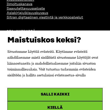
Ilmoituskanava
Saavutettavuusseloste
Asiakirjajulkisuuskuvaus
Sitran digitaalinen viestintä ja verkkopalvelut
OTA YHTEYTTÄ
Suomen itsenäisyyden juhlarahasto Sitra
Maistuiskos keksi?
Itämerenkatu 11-13, PL 160,
00181 Helsinki
Sivustomme käyttää evästeitä. Käytämme evästeitä
Puhelin +358 294 618 991
Sähköpostiosoite
nähdäksemme mistä sisällöistä sivustomme käyttäjät ovat
etunimi.sukunimi@sitra.fi tai sitra@sitra.fi
kiinnostuneita ja mahdollistaaksemme joitakin sivuston
Saapumisohjeet
toiminnallisuuksia. Voit tutustua tarkemmin evästeiden
sisältöön ja hallita asetuksiasi evästeasetus-sivulla
Y-tunnus 0202132-3
OLEMME NÄISSÄ SOMEISSA
SALLI KAIKKI
Facebook
Avautuu
uudessa
Linkedin
ikkunassa
KIELLÄ
Avautuu