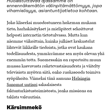
Huolestuttavaa ajassamme on
ennennäkemätön välinpitämättömyys, jopa
vihamielisyys, asiantuntijatietoa kohtaan.
Joko kliseeksi muodostuneen hokeman mukaan
tieto, harhakäsitykset ja mielipiteet sekoittuvat
helposti internetin tietotulvassa. Mutta kun
näemme viikoittain, kuinka julkiset keskustelut
lähtevät liikkeille tiedoista, jotka ovat kaukana
todellisuudesta, ymmärrämme sen myös olevan yhä
enemmän totta. Suomessakin on raportoitu muun
muassa kasvavasta roketevastaisuudesta ja väitelty
televisiota myöten siitä, onko ruokasooda toimiva
syöpähoito. Viimeksi tänä aamuna
Helsingin
Sanomat uutisoi
saksalaisesta
faktantarkistustoimistosta, jonka missiona on
taklata valeuutisia.
Kärsimmekö