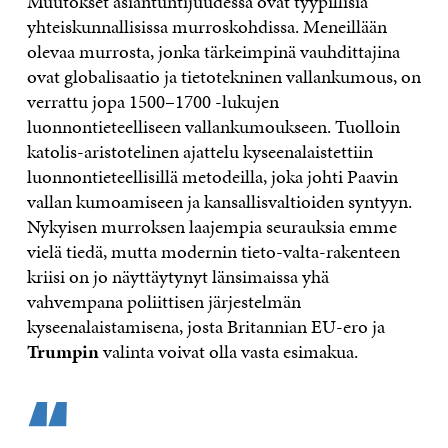
Muutokset asiantuntijuudessa ovat tyypillisiä
yhteiskunnallisissa murroskohdissa. Meneillään
olevaa murrosta, jonka tärkeimpinä vauhdittajina
ovat globalisaatio ja tietotekninen vallankumous, on
verrattu jopa 1500–1700 -lukujen
luonnontieteelliseen vallankumoukseen. Tuolloin
katolis-aristotelinen ajattelu kyseenalaistettiin
luonnontieteellisillä metodeilla, joka johti Paavin
vallan kumoamiseen ja kansallisvaltioiden syntyyn.
Nykyisen murroksen laajempia seurauksia emme
vielä tiedä, mutta modernin tieto-valta-rakenteen
kriisi on jo näyttäytynyt länsimaissa yhä
vahvempana poliittisen järjestelmän
kyseenalaistamisena, josta Britannian EU-ero ja
Trumpin
valinta voivat olla vasta esimakua.
“