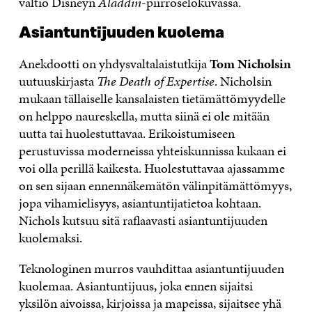
valtio Disneyn
Aladdin
-piirroselokuvassa.
Asiantuntijuuden kuolema
Anekdootti on yhdysvaltalaistutkija
Tom Nicholsin
uutuuskirjasta
The Death of Expertise
. Nicholsin
mukaan tällaiselle kansalaisten tietämättömyydelle
on helppo naureskella, mutta siinä ei ole mitään
uutta tai huolestuttavaa. Erikoistumiseen
perustuvissa moderneissa yhteiskunnissa kukaan ei
voi olla perillä kaikesta. Huolestuttavaa ajassamme
on sen sijaan ennennäkemätön välinpitämättömyys,
jopa vihamielisyys, asiantuntijatietoa kohtaan.
Nichols kutsuu sitä raflaavasti asiantuntijuuden
kuolemaksi.
Teknologinen murros vauhdittaa asiantuntijuuden
kuolemaa. Asiantuntijuus, joka ennen sijaitsi
yksilön aivoissa, kirjoissa ja mapeissa, sijaitsee yhä