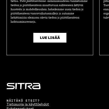
tietoa.
Tieto päätöksenteossa
-kokonaisuudessa tunnistamme
pitk
tiedon ja päätöksenteon muuttuvaan suhteeseen liittyviä
Tuot
haasteita ja mahdollisuuksia, kokeilemme uusia tiedon ja
enna
päätöksenteon vuorovaikutusmalleja ja autamme
orga
kehittämään olemassa olevia tiedon ja päätöksenteon
tule
kohtaamisareenoja.
LUE LISÄÄ
NÄITÄKÖ ETSIT?
Tietosuoja ja käyttöehdot
Evästeasetukset