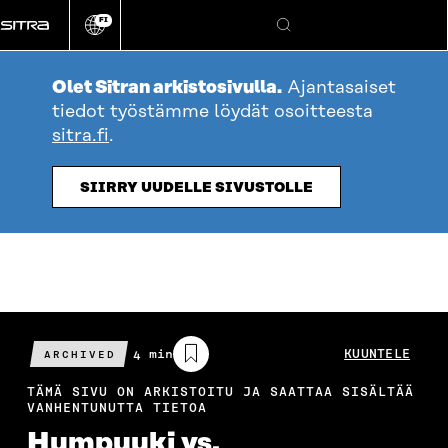
Siirry
FI
suoraan
Vaihda
Hae
sivuston
sisältöön
kieli
Olet Sitran arkistosivulla.
Ajantasaiset
tiedot työstämme löydät osoitteesta
sitra.fi
.
SIIRRY UUDELLE SIVUSTOLLE
Arvioitu
4 min
KUUNTELE
ARCHIVED
lukuaika
TÄMÄ SIVU ON ARKISTOITU JA SAATTAA SISÄLTÄÄ
VANHENTUNUTTA TIETOA
Humpuuki vs.