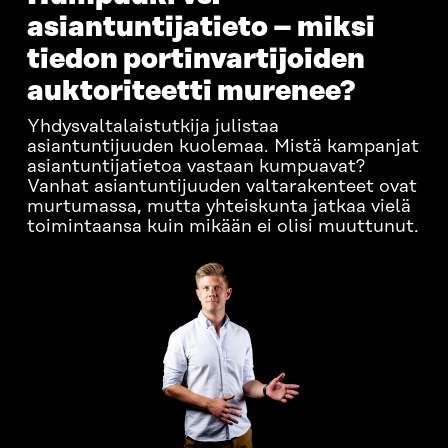
asiantuntijatieto – miksi
tiedon portinvartijoiden
auktoriteetti murenee?
Yhdysvaltalaistutkija julistaa
asiantuntijuuden kuolemaa. Mistä kampanjat
asiantuntijatietoa vastaan kumpuavat?
Vanhat asiantuntijuuden valtarakenteet ovat
murtumassa, mutta yhteiskunta jatkaa vielä
toimintaansa kuin mikään ei olisi muuttunut.