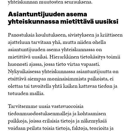
yhteiskunnan muutosten seurauksena.
Asiantuntijuuden asema
yhteiskunnassa mietittävä uusiksi
Panostuksia koulutukseen, sivistykseen ja kriittiseen
ajatteluun tarvitaan yhä, mutta niiden ohella
asiantuntijuuden asema yhteiskunnassa on
mietittävä uusiksi. Hierarkkinen tietokäsitys toimii
huonosti ajassa, jossa tieto virtaa vapaasti.
Nykyaikaisessa yhteiskunnassa asiantuntijuutta on
etsittävä aiempaa moninaisimmista paikoista, ei
olettaa tai tavoitella yhtä kaiken kattavaa tiedon ja
totuuden mallia.
Tarvitsemme uusia vastavuoroisia
tiedonmuodostuksenmalleja ja kohtaamisen
paikkoja, joissa erilaisia tietoja ja näkemyksiä
voidaan peilata toisia tietoja, faktoja, teorioita ja