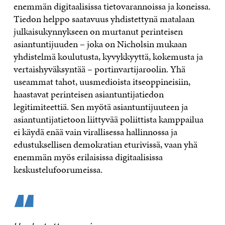
enemmän digitaalisissa tietovarannoissa ja koneissa.
Tiedon helppo saatavuus yhdistettynä matalaan
julkaisukynnykseen on murtanut perinteisen
asiantuntijuuden – joka on Nicholsin mukaan
yhdistelmä koulutusta, kyvykkyyttä, kokemusta ja
vertaishyväksyntää – portinvartijaroolin. Yhä
useammat tahot, uusmedioista itseoppineisiin,
haastavat perinteisen asiantuntijatiedon
legitimiteettiä. Sen myötä asiantunti­juuteen ja
asiantuntijatietoon liittyvää poliittista kamp­pailua
ei käydä enää vain virallisessa hallinnossa ja
edustuksellisen demokratian eturivissä, vaan yhä
enem­män myös erilaisissa digitaalisissa
keskustelufoorumeissa.
“