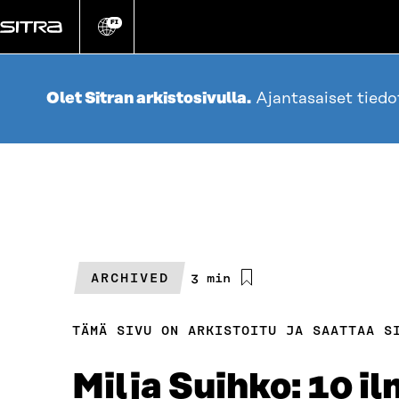
Siirry
suoraan
FI
Vaihda
sivuston
sisältöön
kieli
Olet Sitran arkistosivulla.
Ajantasaiset tied
ARCHIVED
Arvioitu
3 min
lukuaika
TÄMÄ SIVU ON ARKISTOITU JA SAATTAA S
Milja Suihko: 10 i