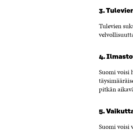
3. Tulevie
Tulevien suku
velvollisuutt
4. Ilmast
Suomi voisi
täysimääräis
pitkän aikavä
5. Vaikut
Suomi voisi 