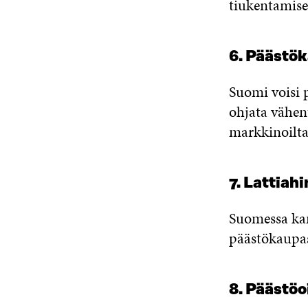
tiukentamisek
6. Päästö
Suomi voisi
ohjata vähen
markkinoilta
7. Lattiah
Suomessa kan
päästökaupas
8. Päästöo