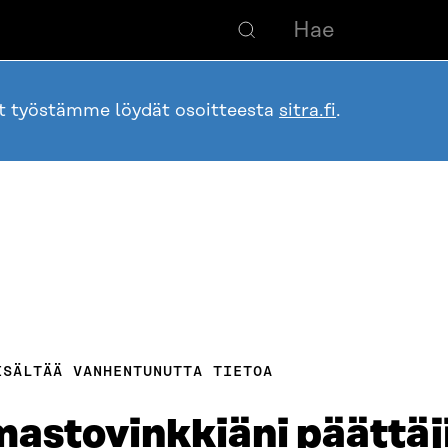
ot työstämme löydät osoitteesta
sitra.fi
.
ISÄLTÄÄ VANHENTUNUTTA TIETOA
lmastovinkkiäni päättäj