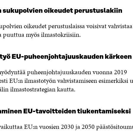
n sukupolvien oikeudet perustuslakiin
polvien oikeudet perustuslaissa voisivat vahvistaa
a puuttua myös ilmastokriisiin.
otyö EU-puheenjohtajuuskauden kärkeen
 hyödyntää puheenjohtajuuskauden vuonna 2019
esti EU:n ilmastotyön vahvistamiseen esimerkiksi 
lin ilmastostrategian kautta.
taminen EU-tavoitteiden tiukentamiseksi
vaikuttaa EU:n vuosien 2030 ja 2050 päästösitoum