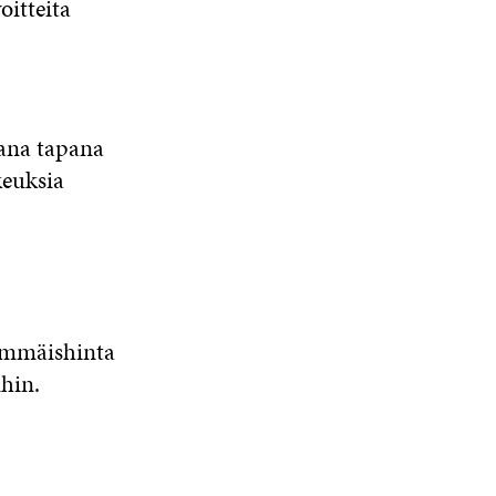
oitteita
ana tapana
keuksia
himmäishinta
hin.