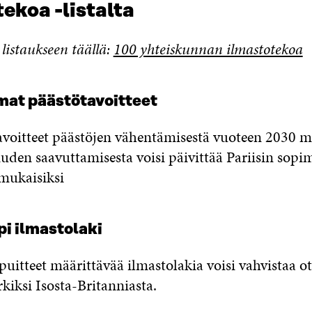
ekoa -listalta
listaukseen täällä:
100 yhteiskunnan ilmastotekoa
mat päästötavoitteet
tavoitteet päästöjen vähentämisestä vuoteen 2030 m
iuden saavuttamisesta voisi päivittää Pariisin sop
 mukaisiksi
i ilmastolaki
uitteet määrittävää ilmastolakia voisi vahvistaa o
kiksi Isosta-Britanniasta.