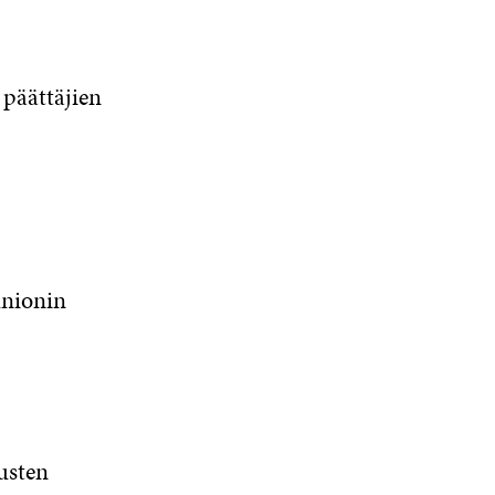
 päättäjien
unionin
usten