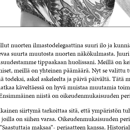
lut nuorten ilmastodelegaattina suuri ilo ja kunni
evaa suurta muutosta nuorten näkökulmasta. Juuri 
aisuudestamme tippaakaan huolissani. Meillä on kei
iset, meillä on yhteinen päämäärä. Nyt se valittu 
ää todeksi, askel askeleelta ja päivä päivältä. Tätä
atkaa käveltäessä on hyvä muistaa muutamia toi
. Ensimmäinen niistä on oikeudenmukaisuuden peri
inen siirtymä tarkoittaa sitä, että ympäristön t
 joilla on siihen varaa. Oikeudenmukaisuuden peri
”Saastuttaja maksaa”- periaatteen kanssa. Historial