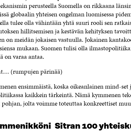
kanismin perusteella Suomella on rikkaana länsi
issä globaalin yhteisen ongelman luomisessa pid
la tulee olla vähintään yhtä suuri rooli sen ratkai
oksen hillitsemisen ja kestävän kehityksen tavoit
n on meidän jokaisen vastuulla. Jokainen kantako
siensa mukaan. Suomen tulisi olla ilmastopolitiik
ä on varaa antaa.
vat… (rumpujen pärinää)
menen ensimmäistä, koska oikeanlainen mind-set j
litiikassa kaikkein tärkeintä. Nämä kymmenen tek
pohjan, jolta voimme toteuttaa konkreettiset muu
mmenikköni Sitran 100 yhteis