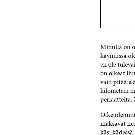
Minulla on ol
käynnissä ol
en ole tulev
on oikeat ihm
vain pitää el
kilometrin m
periaatteita
Oikeudenmuka
maksavat ne,
käsi kädessä 