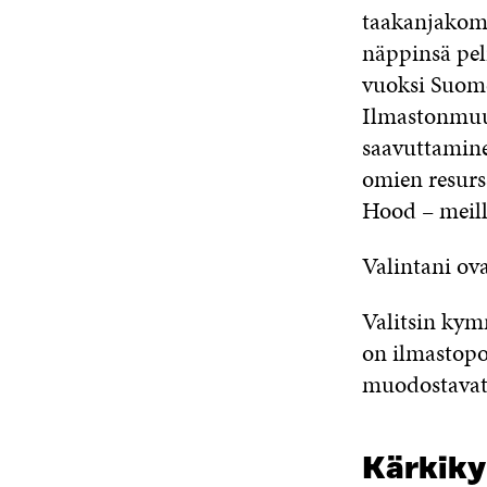
taakanjakome
näppinsä pel
vuoksi Suomel
Ilmastonmuut
saavuttamine
omien resurs
Hood – meill
Valintani o
Valitsin kym
on ilmastopo
muodostavat 
Kärkiky