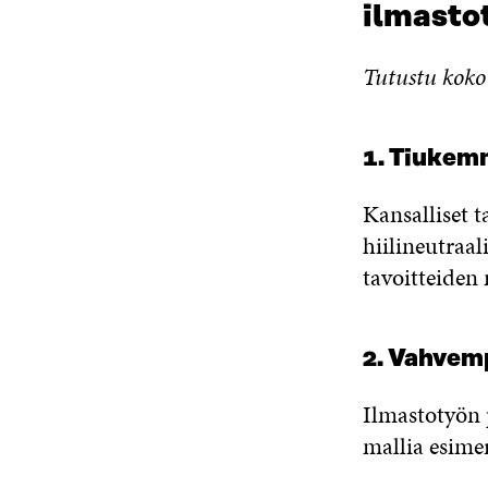
ilmastot
Tutustu koko 
1. Tiukem
Kansalliset 
hiilineutraal
tavoitteiden
2. Vahvemp
Ilmastotyön p
mallia esimer