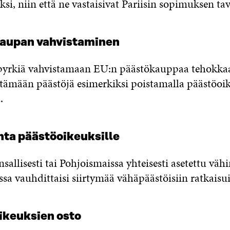
si, niin että ne vastaisivat Pariisin sopimuksen tav
kaupan vahvistaminen
 pyrkiä vahvistamaan EU:n päästökauppaa tehokka
tämään päästöjä esimerkiksi poistamalla päästöoi
.
inta päästöoikeuksille
sallisesti tai Pohjoismaissa yhteisesti asetettu vä
sa vauhdittaisi siirtymää vähäpäästöisiin ratkaisui
ikeuksien osto