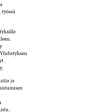
ja
 työssä
tyksille
leen.
y
 Yhdistyksen
yt
y.
ntia ja
nistamisen
n
ista.