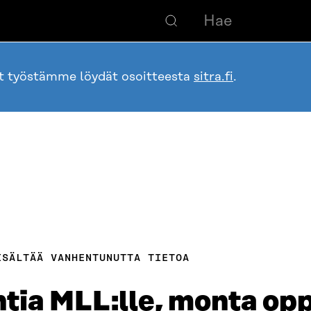
ot työstämme löydät osoitteesta
sitra.fi
.
ISÄLTÄÄ VANHENTUNUTTA TIETOA
tia MLL:lle, monta opp