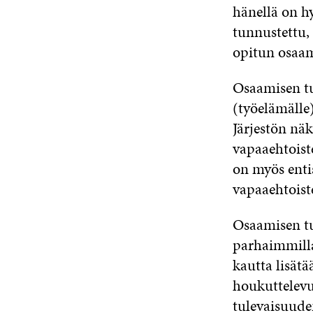
hänellä on h
tunnustettu,
opitun osaami
Osaamisen tun
(työelämälle)
Järjestön nä
vapaaehtoist
on myös entis
vapaaehtoiste
Osaamisen tu
parhaimmilla
kautta lisät
houkuttelevu
tulevaisuuden