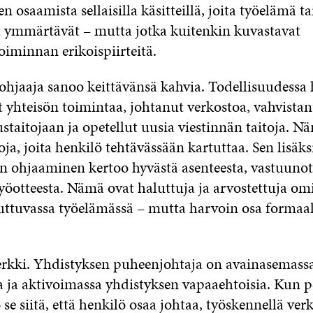
n osaamista sellaisilla käsitteillä, joita työelämä ta
t ymmärtävät – mutta jotka kuitenkin kuvastavat
oiminnan erikoispiirteitä.
ohjaaja sanoo keittävänsä kahvia. Todellisuudessa
 yhteisön toimintaa, johtanut verkostoa, vahvistan
taitojaan ja opetellut uusia viestinnän taitoja. N
toja, joita henkilö tehtävässään kartuttaa. Sen lisäks
n ohjaaminen kertoo hyvästä asenteesta, vastuunot
työotteesta. Nämä ovat haluttuja ja arvostettuja o
ttuvassa työelämässä – mutta harvoin osa formaal
rkki. Yhdistyksen puheenjohtaja on avainasemass
 ja aktivoimassa yhdistyksen vapaaehtoisia. Kun p
 se siitä, että henkilö osaa johtaa, työskennellä verk