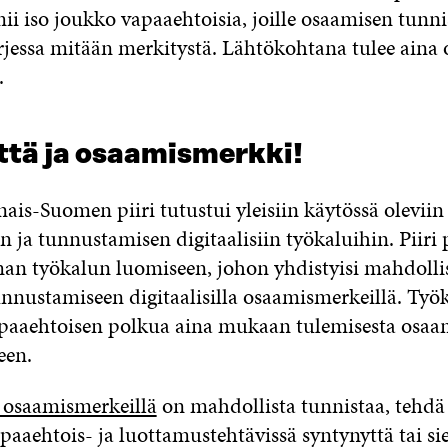
i iso joukko vapaaehtoisia, joille osaamisen tunni
rjessa mitään merkitystä. Lähtökohtana tulee aina o
.
ttä ja osaamismerkki!
ais-Suomen piiri tutustui yleisiin käytössä olevii
 ja tunnustamisen digitaalisiin työkaluihin. Piiri 
an työkalun luomiseen, johon yhdistyisi mahdolli
nnustamiseen digitaalisilla osaamismerkeillä. Työ
paaehtoisen polkua aina mukaan tulemisesta osaa
een.
a osaamismerkeillä
on mahdollista tunnistaa, tehdä
aaehtois- ja luottamustehtävissä syntynyttä tai sie