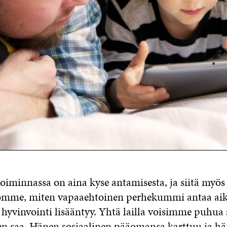
oiminnassa on aina kyse antamisesta, ja siitä my
romme, miten vapaaehtoinen perhekummi antaa aik
hyvinvointi lisääntyy. Yhtä lailla voisimme puhua s
n saa. Hänen sosiaalinen pääomansa karttuu ja hän