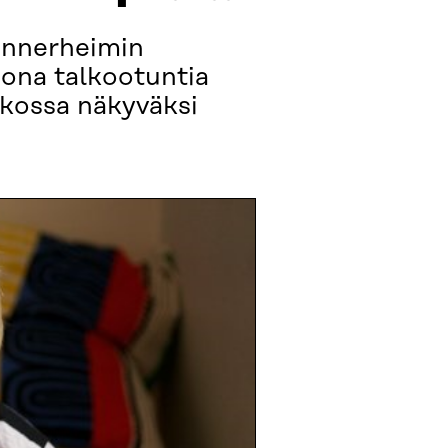
annerheimin
oona talkootuntia
tkossa näkyväksi