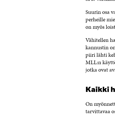
Suurin osa v
perheille mi
on myös loist
Vähitellen h
kannustin on
piiri lähti 
MLL:n käyttöö
jotka ovat a
Kaikki 
On myönnettä
tarvittavaa 