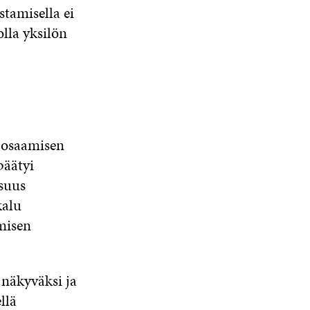
stamisella ei
lla yksilön
n osaamisen
päätyi
suus
kalu
misen
 näkyväksi ja
llä