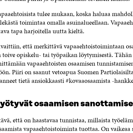
apaaehtoisista tulee mukaan, koska haluaa mahdoll
elekästä toimintaa omalla asuinalueellaan. Vapaaeh
ava tapa harjoitella uutta kieltä.
avaittiin, että merkittävä vapaaehtoistoimintaan os
 toive opiskelu- tai työpaikan löytymisestä. Tähän
kehittämään vapaaehtoisten osaamisen tunnistamise
n. Piiri on saanut vetoapua Suomen Partiolaisilta 
vanneet tietä ansiokkaasti #kovaaosaamista -hankke
hyötyvät osaamisen sanottamise
vä, että on haastavaa tunnistaa, millaista työeläm
osaamista vapaaehtoistoiminta tuottaa. On vaikeaa 