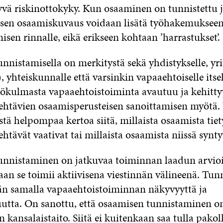
yvä riskinottokyky. Kun osaaminen on tunnistettu 
 sen osaamiskuvaus voidaan lisätä työhakemukseen
sen rinnalle, eikä erikseen kohtaan ’harrastukset’.
nistamisella on merkitystä sekä yhdistykselle, yri
, yhteiskunnalle että varsinkin vapaaehtoiselle itsel
kökulmasta vapaaehtoistoiminta avautuu ja kehitty
ehtävien osaamisperusteisen sanoittamisen myötä.
tä helpompaa kertoa siitä, millaista osaamista tiet
htävät vaativat tai millaista osaamista niissä synty
nnistaminen on jatkuvaa toiminnan laadun arvioi
an se toimii aktiivisena viestinnän välineenä. Tun
ään samalla vapaaehtoistoiminnan näkyvyyttä ja
utta. On sanottu, että osaamisen tunnistaminen o
 kansalaistaito. Siitä ei kuitenkaan saa tulla pakoll