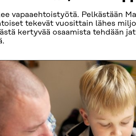
ee vapaaehtoistyötä. Pelkästään M
toiset tekevät vuosittain lähes milj
Tästä kertyvää osaamista tehdään ja
ä.