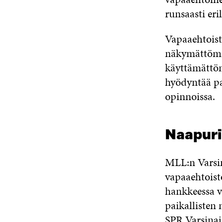
runsaasti eri
Vapaaehtoist
näkymättömä
käyttämättöm
hyödyntää pa
opinnoissa.
Naapuri
MLL:n Varsin
vapaaehtois
hankkeessa v
paikallisten
SPR Varsinai