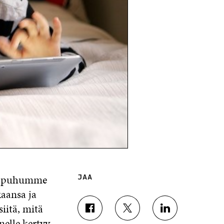
ös puhumme
JAA
aansa ja
iitä, mitä
J
J
J
elle kertyy
A
A
A