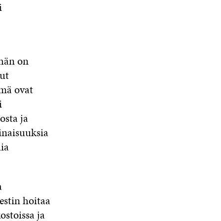
i
 hän on
ut
ämä ovat
i
osta ja
minaisuuksia
ia
a
estin hoitaa
ostoissa ja