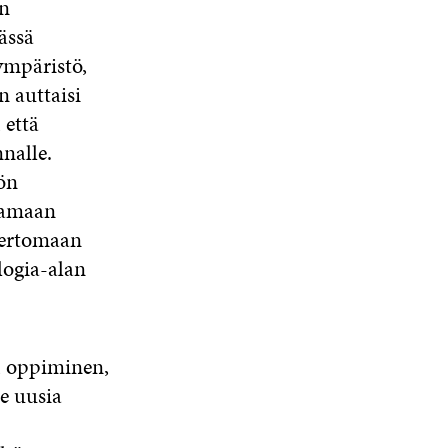
an
ässä
 ympäristö,
 auttaisi
 että
nalle.
ön
jaamaan
kertomaan
logia-alan
, oppiminen,
e uusia