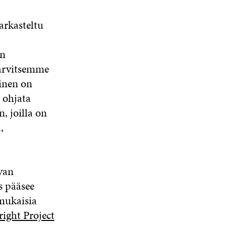
arkasteltu
en
tarvitsemme
inen on
 ohjata
, joilla on
,
van
ys pääsee
mukaisia
ight Project