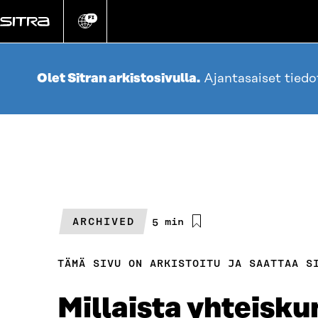
Siirry
suoraan
FI
Vaihda
sivuston
sisältöön
kieli
Olet Sitran arkistosivulla.
Ajantasaiset tied
ARCHIVED
Arvioitu
5 min
lukuaika
TÄMÄ SIVU ON ARKISTOITU JA SAATTAA S
Millaista yhteisk