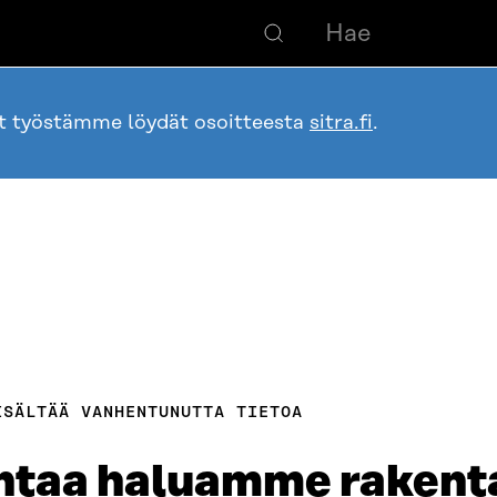
ot työstämme löydät osoitteesta
sitra.fi
.
ISÄLTÄÄ VANHENTUNUTTA TIETOA
untaa haluamme rakent