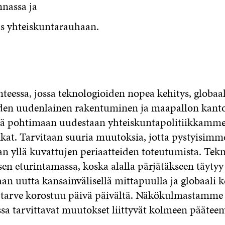
nnassa ja
s yhteiskuntarauhaan.
teessa, jossa teknologioiden nopea kehitys, globaa
den uudenlainen rakentuminen ja maapallon kanto
tä pohtimaan uudestaan yhteiskuntapolitiikkamm
kat. Tarvitaan suuria muutoksia, jotta pystyisimm
an yllä kuvattujen periaatteiden toteutumista. Tekn
en eturintamassa, koska alalla pärjätäkseen täytyy 
an uutta kansainvälisellä mittapuulla ja globaali k
 tarve korostuu päivä päivältä. Näkökulmastamme
sa tarvittavat muutokset liittyvät kolmeen päätee