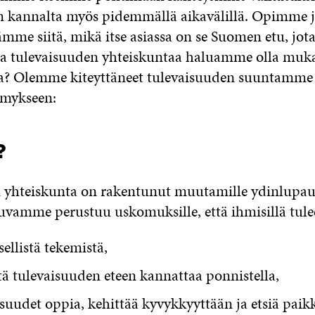
 kannalta myös pidemmällä aikavälillä. Opimme j
tämme siitä, mikä itse asiassa on se Suomen etu, j
sta tulevaisuuden yhteiskuntaa haluamme olla muk
a? Olemme kiteyttäneet tulevaisuuden suuntamme
ymykseen:
?
 yhteiskunta on rakentunut muutamille ydinlupau
uvamme perustuu uskomuksille, että ihmisillä tulee
ellistä tekemistä,
tä tulevaisuuden eteen kannattaa ponnistella,
uudet oppia, kehittää kyvykkyyttään ja etsiä paik