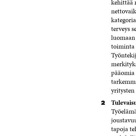
kehittää 
nettovaik
kategoria
terveys s
luomaan y
toiminta
Työntekij
merkityks
pääomia 
tarkemmin
yritysten
Tulevais
Työelämä
joustavuu
tapoja te