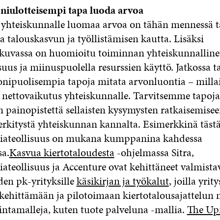
niulotteisempi tapa luoda arvoa
n yhteiskunnalle luomaa arvoa on tähän mennessä t
a talouskasvun ja työllistämisen kautta. Lisäksi
kuvassa on huomioitu toiminnan yhteiskunnallin
suus ja miinuspuolella resurssien käyttö. Jatkossa 
onipuolisempia tapoja mitata arvonluontia – milla
 nettovaikutus yhteiskunnalle. Tarvitsemme tapoja
 painopistettä sellaisten kysymysten ratkaisemiseen
rkitystä yhteiskunnan kannalta. Esimerkkinä tästä
iateollisuus on mukana kumppanina kahdessa
sa.
Kasvua kiertotaloudesta
-ohjelmassa Sitra,
ateollisuus ja Accenture ovat kehittäneet valmista
den pk-yrityksille
käsikirjan ja työkalut
, joilla yrit
kehittämään ja pilotoimaan kiertotalousajattelun 
intamalleja, kuten tuote palveluna -mallia.
The Upr