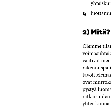
yhteisku
luottamu
2) Mitä?
Olemme tilan
voimasuhtei
vaativat mei
rakennuspali
tavoittelema
ovat murroks
pystyä luoma
ratkaisuiden
yhteiskunnas