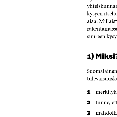
yhteiskunnan
kysyen itsel
ajaa. Millai
rakentamass
suureen kys
1) Miksi
Suomalainen
tulevaisuusk
merkityks
tunne, et
mahdollis