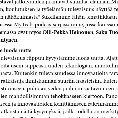
stavat jatkuvuuden ja antavat suuntaa elämään.Mi
n, koulutuksen ja työelämän tulevaisuus näyttää t
en näkökulmasta? Sukellamme tähän tematiikkaan
isessa
MyTech-podcastsarjassamme
, jossa kanssa
lemassa ovat myös
Olli-Pekka Heinonen
,
Saku Tu
öntynen
.
 luoda uutta
ulevaisuus riippuu kyvystämme luoda uutta. Aja
ioita usein suppeasti uuden teknologian, muotoilu
sta. Kuitenkin tulevaisuudessa innovaatioita tarv
ratkaisuja ihmiskunnan suuriin haasteisiin, kuten
stumiseen, puhtaan veden ja ilman saatavuuteen s
lien mahdollisimman tehokkaaseen kiertoon. Pano
seen ja innovaatioiden kehittämiseen rakennamme
ratkaista näitä kysymyksiä, joilla todella on merkity