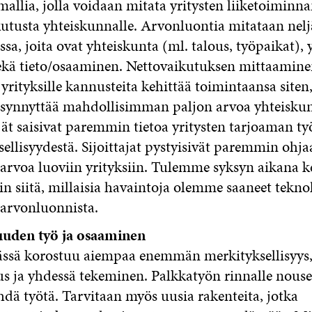
mallia, jolla voidaan mitata yritysten liiketoiminn
utusta yhteiskunnalle. Arvonluontia mitataan nelj
ssa, joita ovat yhteiskunta (ml. talous, työpaikat),
ekä tieto/osaaminen. Nettovaikutuksen mittaaminen
rityksille kannusteita kehittää toimintaansa siten,
 synnyttää mahdollisimman paljon arvoa yhteiskun
ät saisivat paremmin tietoa yritysten tarjoaman ty
ellisyydestä. Sijoittajat pystyisivät paremmin oh
arvoa luoviin yrityksiin. Tulemme syksyn aikana 
 siitä, millaisia havaintoja olemme saaneet tekno
 arvonluonnista.
uuden työ ja osaaminen
ssä korostuu aiempaa enemmän merkityksellisyys
s ja yhdessä tekeminen. Palkkatyön rinnalle nouse
hdä työtä. Tarvitaan myös uusia rakenteita, jotka