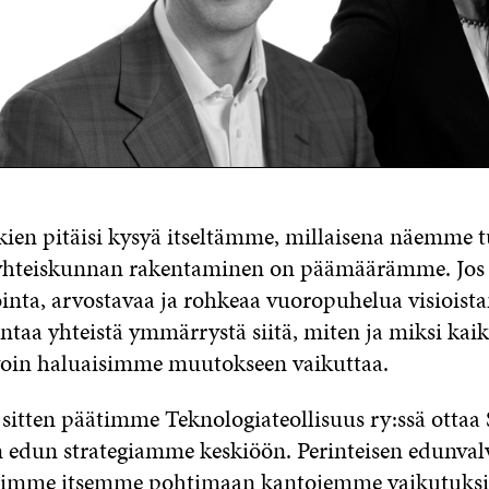
ien pitäisi kysyä itseltämme, millaisena näemme 
n yhteiskunnan rakentaminen on päämäärämme. Jo
nta, arvostavaa ja rohkeaa vuoropuhelua visiois
taa yhteistä ymmärrystä siitä, miten ja miksi ka
avoin haluaisimme muutokseen vaikuttaa.
 sitten päätimme Teknologiateollisuus ry:ssä otta
n edun strategiamme keskiöön. Perinteisen edunva
toimme itsemme pohtimaan kantojemme vaikutuksi