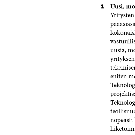
Uusi, mo
Yrityste
pääasiass
kokonais
vastuulli
uusia, m
yrityksen
tekemisen
eniten me
Teknolog
projektis
Teknologi
teollisuu
nopeasti 
liiketoim