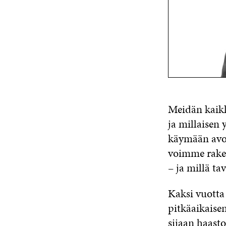
Meidän kaikk
ja millaise
käymään avoi
voimme raken
– ja millä t
Kaksi vuotta
pitkäaikaise
sijaan haas