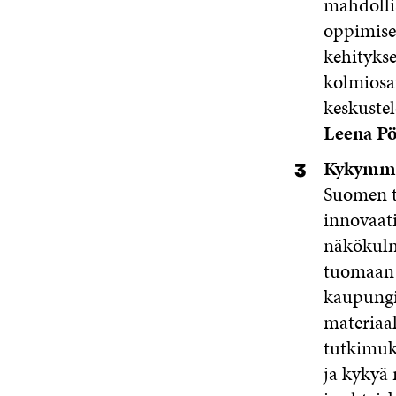
mahdolli
oppimise
kehityks
kolmiosa
keskuste
Leena P
Kykymme
Suomen t
innovaat
näkökulma
tuomaan 
kaupungi
materiaa
tutkimuk
ja kykyä 