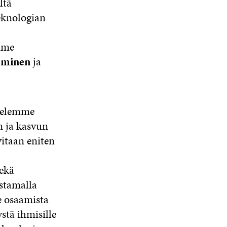
ltä
eknologian
mme
ominen
ja
ttelemme
n ja kasvun
itaan eniten
ekä
stamalla
 osaamista
stä ihmisille