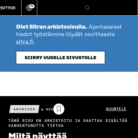
Siirry
FI
suoraan
Vaihda
Hae
sivuston
sisältöön
kieli
Olet Sitran arkistosivulla.
Ajantasaiset
tiedot työstämme löydät osoitteesta
sitra.fi
.
SIIRRY UUDELLE SIVUSTOLLE
Arvioitu
4 min
KUUNTELE
ARCHIVED
lukuaika
TÄMÄ SIVU ON ARKISTOITU JA SAATTAA SISÄLTÄÄ
VANHENTUNUTTA TIETOA
Miltä näyttää