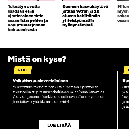
K
K
K
I
Tekoälyn avulla
Suomen kasvukäytävä
Miten
K
U
K
K
saadaan esiin
jatkaa Sitran ja 15
myönt
U
N
U
K
ajantasainen tieto
alueen kehittämän
rake
N
A
N
U
osaamistarpeiden ja
yhteistyömallin
osaam
A
S
A
N
koulutustarjonnan
hyödyntämistä
S
S
S
A
kohtaamisesta
S
A
S
S
A
A
S
A
Mistä on kyse?
AIHE
Vaikuttavuus­investoiminen
Uus
Vaikuttavuusinvestoiminen auttaa luomaan hyvinvointia
Sitr
tavoitteellisesti ja resurssitehokkaasti. Se on keino kanavoida
ja t
yksityistä pääomaa hankkeisiin, joilla tavoitellaan myönteistä
käyt
ja mitattavaa yhteiskunnallista hyötyä.
ja m
ja h
LUE LISÄÄ