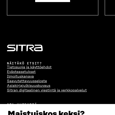
NÄITÄKÖ ETSIT?
Tietosuoja ja käyttöehdot
Evästeasetukset
Ilmoituskanava
Saavutettavuusseloste
Asiakirjajulkisuuskuvaus
Sitran digitaalinen viestintä ja verkkopalvelut
OTA YHTEYTTÄ
Suomen itsenäisyyden juhlarahasto Sitra
Maistuiskos keksi?
Itämerenkatu 11-13, PL 160,