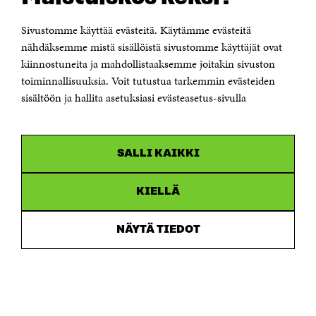
00181 Helsinki
Sivustomme käyttää evästeitä. Käytämme evästeitä
Puhelin +358 294 618 991
Sähköpostiosoite
nähdäksemme mistä sisällöistä sivustomme käyttäjät ovat
etunimi.sukunimi@sitra.fi tai sitra@sitra.fi
kiinnostuneita ja mahdollistaaksemme joitakin sivuston
Saapumisohjeet
toiminnallisuuksia. Voit tutustua tarkemmin evästeiden
sisältöön ja hallita asetuksiasi evästeasetus-sivulla
Y-tunnus 0202132-3
OLEMME NÄISSÄ SOMEISSA
SALLI KAIKKI
Facebook
Avautuu
uudessa
Linkedin
ikkunassa
KIELLÄ
Avautuu
uudessa
Youtube
ikkunassa
Avautuu
NÄYTÄ TIEDOT
uudessa
Instagram
ikkunassa
Avautuu
uudessa
ikkunassa