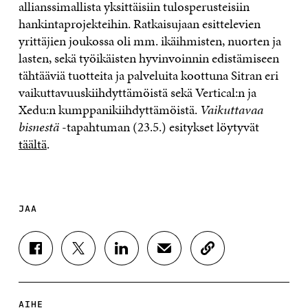
allianssimallista yksittäisiin tulosperusteisiin
hankintaprojekteihin. Ratkaisujaan esittelevien
yrittäjien joukossa oli mm. ikäihmisten, nuorten ja
lasten, sekä työikäisten hyvinvoinnin edistämiseen
tähtääviä tuotteita ja palveluita koottuna Sitran eri
vaikuttavuuskiihdyttämöistä sekä Vertical:n ja
Xedu:n kumppanikiihdyttämöistä.
Vaikuttavaa
bisnestä
-tapahtuman (23.5.) esitykset löytyvät
täältä
.
JAA
J
J
J
J
K
A
A
A
A
O
A
A
A
A
P
F
T
L
S
I
A
W
I
Ä
O
AIHE