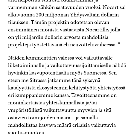
varmemman sähkön saatavuuden vuoksi. Nocart sai
alkuvuonna 200 miljoonan Yhdysvaltain dollarin
tilauksen. Tämän projektin odotetaan olevan
ensimmäinen monista vastaavista Nocartille, jolla
on yli miljardin dollarin arvosta mahdollisia
projekteja työstettävänä eli neuvotteluvaiheessa. ”
Näiden kommenttien valossa voi vaikuttavalle
liiketoiminnalle ja vaikuttavuussijoittamiselle nähdä
hyvinkin kasvupotentiaalia myös Suomessa. Sen
eteen me Sitrassa jatkamme tänä syksynä
katalyyttistä ekosysteemin kehitystyötä yhteistyössä
eri kumppaniemme kanssa. Tavoitteenamme on
moninkertaistaa yhteiskunnallista ja/tai
ympäristöllistä vaikuttavuutta myyvien ja sitä
ostavien toimijoiden määrä – ja samalla
mahdollistaa kasvava määrä erilaisia vaikuttavia
sijoitusmuotoja.