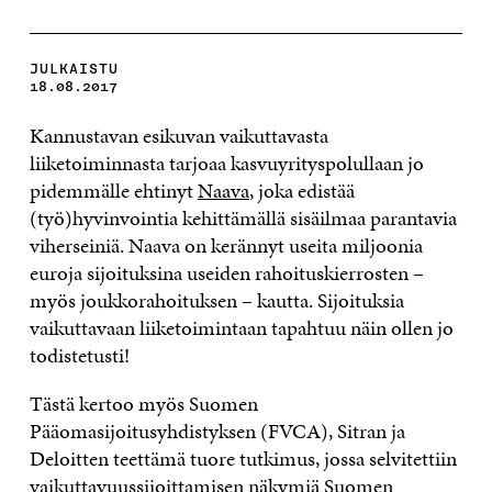
JULKAISTU
18.08.2017
Kannustavan esikuvan vaikuttavasta
liiketoiminnasta tarjoaa kasvuyrityspolullaan jo
pidemmälle ehtinyt
Naava
, joka edistää
(työ)hyvinvointia kehittämällä sisäilmaa parantavia
viherseiniä. Naava on kerännyt useita miljoonia
euroja sijoituksina useiden rahoituskierrosten –
myös joukkorahoituksen – kautta. Sijoituksia
vaikuttavaan liiketoimintaan tapahtuu näin ollen jo
todistetusti!
Tästä kertoo myös Suomen
Pääomasijoitusyhdistyksen (FVCA), Sitran ja
Deloitten teettämä tuore tutkimus, jossa selvitettiin
vaikuttavuussijoittamisen näkymiä Suomen