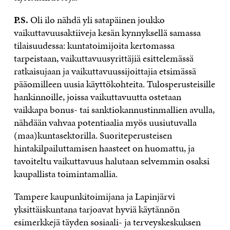
P.S.
Oli ilo nähdä yli satapäinen joukko
vaikuttavuusaktiiveja kesän kynnyksellä samassa
tilaisuudessa: kuntatoimijoita kertomassa
tarpeistaan, vaikuttavuusyrittäjiä esittelemässä
ratkaisujaan ja vaikuttavuussijoittajia etsimässä
pääomilleen uusia käyttökohteita. Tulosperusteisille
hankinnoille, joissa vaikuttavuutta ostetaan
vaikkapa bonus- tai sanktiokannustinmallien avulla,
nähdään vahvaa potentiaalia myös uusiutuvalla
(maa)kuntasektorilla. Suoriteperusteisen
hintakilpailuttamisen haasteet on huomattu, ja
tavoiteltu vaikuttavuus halutaan selvemmin osaksi
kaupallista toimintamallia.
Tampere kaupunkitoimijana ja Lapinjärvi
yksittäiskuntana tarjoavat hyviä käytännön
esimerkkejä täyden sosiaali- ja terveyskeskuksen