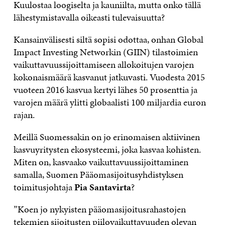
Kuulostaa loogiselta ja kauniilta, mutta onko tällä
lähestymistavalla oikeasti tulevaisuutta?
Kansainvälisesti siltä sopisi odottaa, onhan Global
Impact Investing Networkin (GIIN) tilastoimien
vaikuttavuussijoittamiseen allokoitujen varojen
kokonaismäärä kasvanut jatkuvasti. Vuodesta 2015
vuoteen 2016 kasvua kertyi lähes 50 prosenttia ja
varojen määrä ylitti globaalisti 100 miljardia euron
rajan.
Meillä Suomessakin on jo erinomaisen aktiivinen
kasvuyritysten ekosysteemi, joka kasvaa kohisten.
Miten on, kasvaako vaikuttavuussijoittaminen
samalla, Suomen Pääomasijoitusyhdistyksen
toimitusjohtaja
Pia Santavirta
?
”Koen jo nykyisten pääomasijoitusrahastojen
tekemien sijoitusten piilovaikuttavuuden olevan