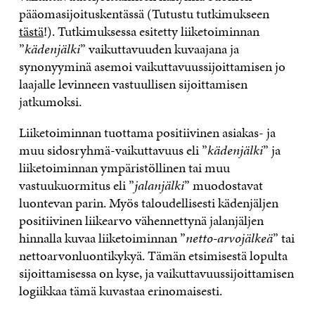
pääomasijoituskentässä (Tutustu tutkimukseen
tästä
!). Tutkimuksessa esitetty liiketoiminnan
”
kädenjälki
” vaikuttavuuden kuvaajana ja
synonyyminä asemoi vaikuttavuussijoittamisen jo
laajalle levinneen vastuullisen sijoittamisen
jatkumoksi.
Liiketoiminnan tuottama positiivinen asiakas- ja
muu sidosryhmä-vaikuttavuus eli ”
kädenjälki
” ja
liiketoiminnan ympäristöllinen tai muu
vastuukuormitus eli ”
jalanjälki
” muodostavat
luontevan parin. Myös taloudellisesti kädenjäljen
positiivinen liikearvo vähennettynä jalanjäljen
hinnalla kuvaa liiketoiminnan ”
netto-arvojälkeä
” tai
nettoarvonluontikykyä. Tämän etsimisestä lopulta
sijoittamisessa on kyse, ja vaikuttavuussijoittamisen
logiikkaa tämä kuvastaa erinomaisesti.