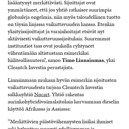
lisääntynyt merkittävästi. Sijoittajat ovat
ymmärtäneet, että jos yhtiö ratkaisee suurimpia
globaaleja ongelmia, niin myös taloudellinen tuotto
on täysin linjassa vaikuttavuuden kanssa. Etenkin
yksityissijoittajat ja varainhoitajat etsivät nyt
aktiivisesti vaikuttavuussijoituksia. Suuremmat
instituutiot taas ovat joukolla ryhtyneet
vähentämään altistustaan esimerkiksi
hiiliteollisuuteen”, sanoo
Timo Linnainmaa
, yksi
Cleantch Investin perustajista.
Linnainmaan mukaan hyvän esimerkin sijoitusten
vaikuttavuudesta tarjoaa Cleantech Investin
salkkuyhtiö
Nocart
. Yhtiö rakentaa
aurinkohybridivoimalaitoksia korvaamaan dieselin
käyttöä Afrikassa ja Aasiassa:
”Merkittävien päästövähennysten lisäksi ihmiset
arki helpottuu suuresti edullisemman ja