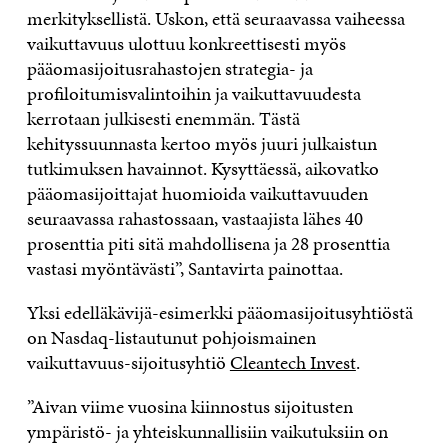
merkityksellistä. Uskon, että seuraavassa vaiheessa
vaikuttavuus ulottuu konkreettisesti myös
pääomasijoitusrahastojen strategia- ja
profiloitumisvalintoihin ja vaikuttavuudesta
kerrotaan julkisesti enemmän. Tästä
kehityssuunnasta kertoo myös juuri julkaistun
tutkimuksen havainnot. Kysyttäessä, aikovatko
pääomasijoittajat huomioida vaikuttavuuden
seuraavassa rahastossaan, vastaajista lähes 40
prosenttia piti sitä mahdollisena ja 28 prosenttia
vastasi myöntävästi”, Santavirta painottaa.
Yksi edelläkävijä-esimerkki pääomasijoitusyhtiöstä
on Nasdaq-listautunut pohjoismainen
vaikuttavuus-sijoitusyhtiö
Cleantech Invest
.
”Aivan viime vuosina kiinnostus sijoitusten
ympäristö- ja yhteiskunnallisiin vaikutuksiin on