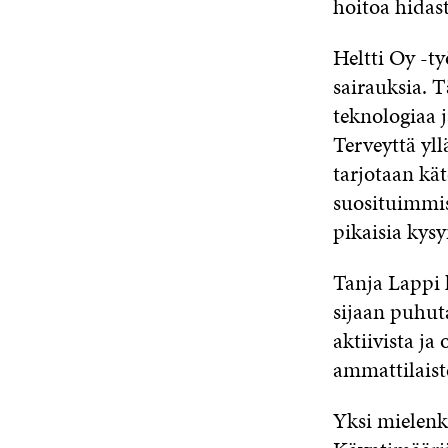
hoitoa hidas
Heltti Oy -t
sairauksia.
teknologiaa j
Terveyttä yl
tarjotaan kä
suosituimmis
pikaisia kys
Tanja Lappi k
sijaan puhut
aktiivista ja
ammattilaist
Yksi mielenki