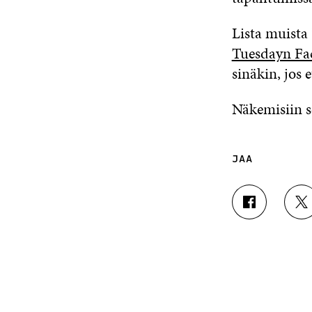
Lista muista 
Tuesdayn Fa
sinäkin, jos e
Näkemisiin s
JAA
J
J
A
A
A
A
F
T
A
W
C
I
E
T
B
T