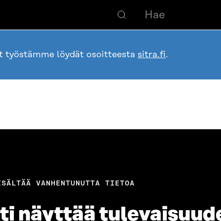
ot työstämme löydät osoitteesta
sitra.fi
.
ISÄLTÄÄ VANHENTUNUTTA TIETOA
ti näyttää tulevaisuud