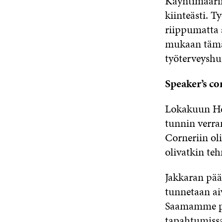
Käyntimäärii
kiinteästi. T
riippumatta s
mukaan tämä 
työterveyshuo
Speaker’s cor
Lokakuun Hea
tunnin verra
Corneriin ol
olivatkin te
Jakkaran pää
tunnetaan ai
Saamamme pal
tapahtumiss