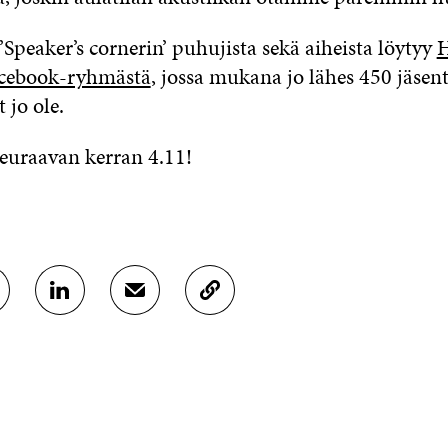
’Speaker’s cornerin’ puhujista sekä aiheista löytyy
H
cebook-ryhmästä
, jossa mukana jo lähes 450 jäsent
t jo ole.
euraavan kerran 4.11!
J
J
K
A
A
O
A
A
P
L
S
I
I
Ä
O
N
H
I
K
K
A
E
Ö
R