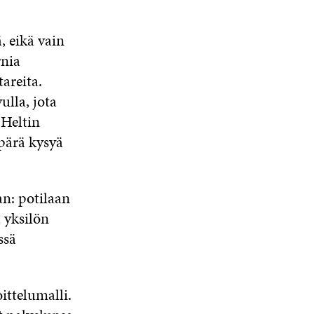
A
S
S
, eikä vain
A
nia
tareita.
lla, jota
 Heltin
ppärä kysyä
an: potilaan
 yksilön
ssä
ittelumalli.