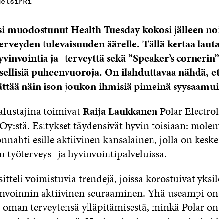
Helsinki
si muodostunut Health Tuesday kokosi jälleen no
terveyden tulevaisuuden äärelle. Tällä kertaa lauta
hyvinvointia ja -terveyttä sekä ”Speaker’s corneri
sellisiä puheenvuoroja. On ilahduttavaa nähdä, e
ttää näin ison joukon ihmisiä pimeinä syysaamui
alustajina toimivat
Raija Laukkanen
Polar Electrol
 Oy:stä. Esitykset täydensivät hyvin toisiaan: mole
onnahti esille aktiivinen kansalainen, jolla on kesk
 työterveys- ja hyvinvointipalveluissa.
tteli voimistuvia trendejä, joissa korostuivat yksi
nvoinnin aktiivinen seuraaminen. Yhä useampi on
 oman terveytensä ylläpitämisestä, minkä Polar o