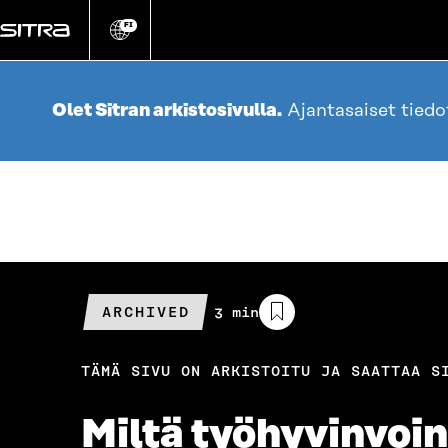
Siirry
suoraan
FI
Vaihda
sivuston
sisältöön
kieli
Olet Sitran arkistosivulla.
Ajantasaiset tied
ARCHIVED
Arvioitu
3 min
lukuaika
TÄMÄ SIVU ON ARKISTOITU JA SAATTAA S
Miltä työhyvinvoin