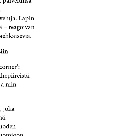
t palvelunsa
,
veluja. Lapin
ä – reagoivan
aehkäiseviä.
iin
corner’:
epiireistä.
a niin
 joka
nä.
vuoden
huomioon.