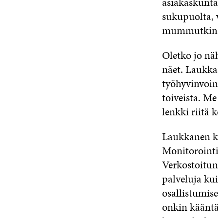
asiakaskunta
sukupuolta, 
mummutkin
Oletko jo näh
näet. Laukka
työhyvinvoin
toiveista. Me
lenkki riitä
Laukkanen ko
Monitorointi 
Verkostoitun
palveluja ku
osallistumis
onkin kääntä