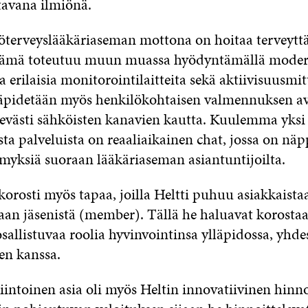
tavana ilmiönä.
yöterveyslääkäriaseman mottona on hoitaa terveyttä
 Tämä toteutuu muun muassa hyödyntämällä moder
a erilaisia monitorointilaitteita sekä aktiivisuusmit
läpidetään myös henkilökohtaisen valmennuksen avu
tevästi sähköisten kanavien kautta. Kuulemma yksi
ta palveluista on reaaliaikainen chat, jossa on nä
ymyksiä suoraan lääkäriaseman asiantuntijoilta.
orosti myös tapaa, joilla Heltti puhuu asiakkaista
aan jäsenistä (member). Tällä he haluavat korostaa
 osallistuvaa roolia hyvinvointinsa ylläpidossa, yhde
en kanssa.
intoinen asia oli myös Heltin innovatiivinen hinno