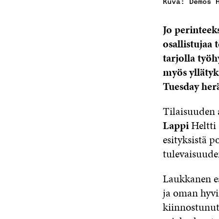
Kuva: Demos 
Jo perinteek
osallistujaa 
tarjolla työ
myös yllätyk
Tuesday herä
Tilaisuuden 
Lappi
Heltti
esityksistä p
tulevaisuuden
Laukkanen esi
ja oman hyvi
kiinnostunut