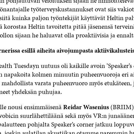
n pohjautuvan veloituksen sijaan he hinnoitteleva
yönantajalle työterveyskustannukset ovat siis vakiot
iitä kuinka paljon työntekijät käyttävät Heltin pal
korostaa Heltin tavoitetta pitää jäsenensä tervein
llon sijaan he haluavat olla proaktiivisia ja ennalt
nerissa esillä aiheita aivojumpasta aktiivikalusteis
lth Tuesdayn uutuus oli kaikille avoin ’Speaker’s 
n napakoita kolmen minuutin puheenvuoroja eri aih
i mahdollista varata puheenvuoro myös etukäteen, j
hneet yhdeksän puhujaa.
lle nousi ensimmäisenä
Reidar Wasenius
(BRIIM),
vobicin suurlähettiläänä sekä myös VR:n junaääne
autteen pohjalta Speaker’s corner jatkuu loppu
a, joskin aulatilan akustiikan otamme paremmin 