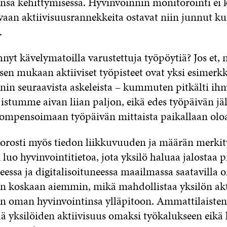
nsa kehittymisessä. Hyvinvoinnin monitorointi ei k
vaan aktiivisuusrannekkeita ostavat niin junnut ku
.
nyt kävelymatoilla varustettuja työpöytiä? Jos et, 
sen mukaan aktiiviset työpisteet ovat yksi esimerkk
nin seuraavista askeleista – kummuten pitkälti ih
 istumme aivan liian paljon, eikä edes työpäivän jä
 kompensoimaan työpäivän mittaista paikallaan ol
rosti myös tiedon liikkuvuuden ja määrän merkit
luo hyvinvointitietoa, jota yksilö haluaa jalostaa 
eessa ja digitalisoituneessa maailmassa saatavill
in koskaan aiemmin, mikä mahdollistaa yksilön akt
en oman hyvinvointinsa ylläpitoon. Ammattilaisten
ä yksilöiden aktiivisuus omaksi työkalukseen eikä 