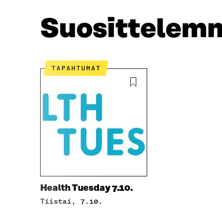
O
E
O
R
Suosittelem
K
I
I
S
S
S
S
Ä
A
A
TAPAHTUMAT
A
V
V
A
A
U
U
T
T
U
U
U
U
U
U
U
U
D
D
E
E
S
S
S
Health Tuesday 7.10.
S
A
tiistai, 7.10.
A
I
I
K