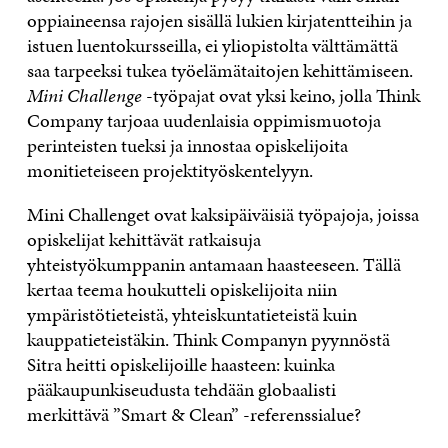
oppiaineensa rajojen sisällä lukien kirjatentteihin ja
istuen luentokursseilla, ei yliopistolta välttämättä
saa tarpeeksi tukea työelämätaitojen kehittämiseen.
Mini Challenge
-työpajat ovat yksi keino, jolla Think
Company tarjoaa uudenlaisia oppimismuotoja
perinteisten tueksi ja innostaa opiskelijoita
monitieteiseen projektityöskentelyyn.
Mini Challenget ovat kaksipäiväisiä työpajoja, joissa
opiskelijat kehittävät ratkaisuja
yhteistyökumppanin antamaan haasteeseen. Tällä
kertaa teema houkutteli opiskelijoita niin
ympäristötieteistä, yhteiskuntatieteistä kuin
kauppatieteistäkin. Think Companyn pyynnöstä
Sitra heitti opiskelijoille haasteen: kuinka
pääkaupunkiseudusta tehdään globaalisti
merkittävä ”Smart & Clean” -referenssialue?