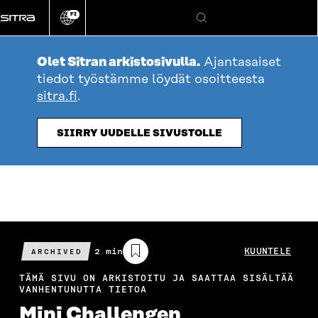
Siirry
FI
suoraan
Vaihda
Hae
sivuston
sisältöön
kieli
Olet Sitran arkistosivulla.
Ajantasaiset
tiedot työstämme löydät osoitteesta
sitra.fi
.
SIIRRY UUDELLE SIVUSTOLLE
Arvioitu
2 min
KUUNTELE
ARCHIVED
lukuaika
TÄMÄ SIVU ON ARKISTOITU JA SAATTAA SISÄLTÄÄ
VANHENTUNUTTA TIETOA
Mini Challengen