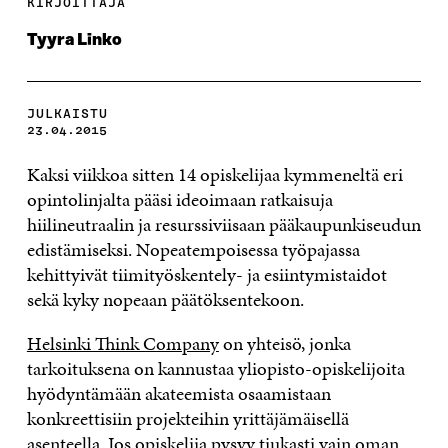
KIRJOITTAJA
Tyyra Linko
JULKAISTU
23.04.2015
Kaksi viikkoa sitten 14 opiskelijaa kymmeneltä eri
opintolinjalta pääsi ideoimaan ratkaisuja
hiilineutraalin ja resurssiviisaan pääkaupunkiseudun
edistämiseksi. Nopeatempoisessa työpajassa
kehittyivät tiimityöskentely- ja esiintymistaidot
sekä kyky nopeaan päätöksentekoon.
Helsinki Think Company
on yhteisö, jonka
tarkoituksena on kannustaa yliopisto-opiskelijoita
hyödyntämään akateemista osaamistaan
konkreettisiin projekteihin yrittäjämäisellä
asenteella. Jos opiskelija pysyy tiukasti vain oman