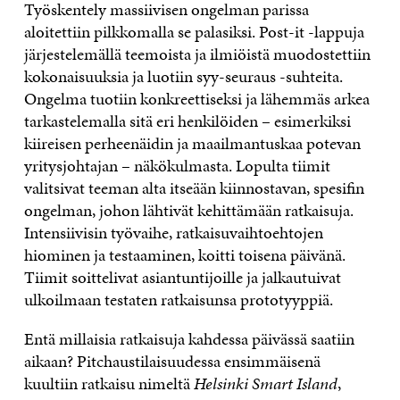
Työskentely massiivisen ongelman parissa
aloitettiin pilkkomalla se palasiksi. Post-it -lappuja
järjestelemällä teemoista ja ilmiöistä muodostettiin
kokonaisuuksia ja luotiin syy-seuraus -suhteita.
Ongelma tuotiin konkreettiseksi ja lähemmäs arkea
tarkastelemalla sitä eri henkilöiden – esimerkiksi
kiireisen perheenäidin ja maailmantuskaa potevan
yritysjohtajan – näkökulmasta. Lopulta tiimit
valitsivat teeman alta itseään kiinnostavan, spesifin
ongelman, johon lähtivät kehittämään ratkaisuja.
Intensiivisin työvaihe, ratkaisuvaihtoehtojen
hiominen ja testaaminen, koitti toisena päivänä.
Tiimit soittelivat asiantuntijoille ja jalkautuivat
ulkoilmaan testaten ratkaisunsa prototyyppiä.
Entä millaisia ratkaisuja kahdessa päivässä saatiin
aikaan? Pitchaustilaisuudessa ensimmäisenä
kuultiin ratkaisu nimeltä
Helsinki Smart Island
,