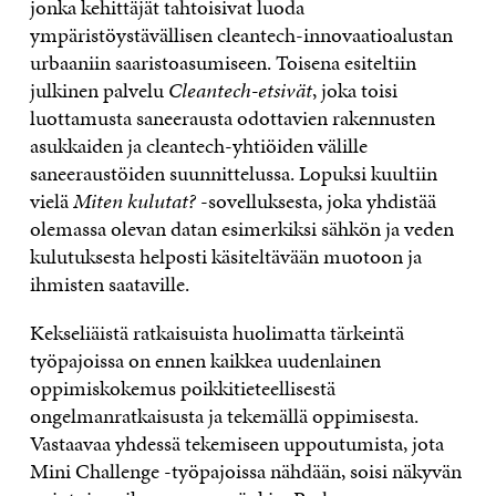
jonka kehittäjät tahtoisivat luoda
ympäristöystävällisen cleantech-innovaatioalustan
urbaaniin saaristoasumiseen. Toisena esiteltiin
julkinen palvelu
Cleantech-etsivät
, joka toisi
luottamusta saneerausta odottavien rakennusten
asukkaiden ja cleantech-yhtiöiden välille
saneeraustöiden suunnittelussa. Lopuksi kuultiin
vielä
Miten kulutat?
-sovelluksesta, joka yhdistää
olemassa olevan datan esimerkiksi sähkön ja veden
kulutuksesta helposti käsiteltävään muotoon ja
ihmisten saataville.
Kekseliäistä ratkaisuista huolimatta tärkeintä
työpajoissa on ennen kaikkea uudenlainen
oppimiskokemus poikkitieteellisestä
ongelmanratkaisusta ja tekemällä oppimisesta.
Vastaavaa yhdessä tekemiseen uppoutumista, jota
Mini Challenge -työpajoissa nähdään, soisi näkyvän