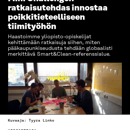
ratkaisutehdas innostaa
poikkitieteelliseen
tiimityöhön
Haastoimme yliopisto-opiskelijat
kehittämään ratkaisuja siihen, miten
pääkaupunkiseudusta tehdään globaalisti
merkittävä Smart&Clean-referenssialue.
Kuvaaja: Tyyra Linko