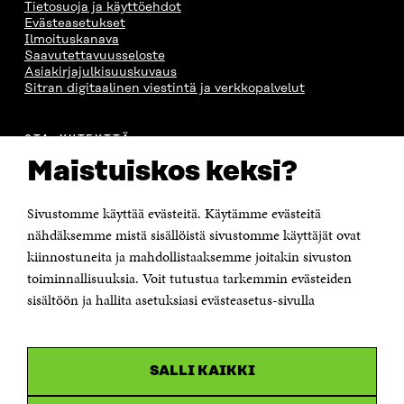
Tietosuoja ja käyttöehdot
Evästeasetukset
Ilmoituskanava
Saavutettavuusseloste
Asiakirjajulkisuuskuvaus
Sitran digitaalinen viestintä ja verkkopalvelut
OTA YHTEYTTÄ
Suomen itsenäisyyden juhlarahasto Sitra
Maistuiskos keksi?
Itämerenkatu 11-13, PL 160,
00181 Helsinki
Sivustomme käyttää evästeitä. Käytämme evästeitä
Puhelin +358 294 618 991
Sähköpostiosoite
nähdäksemme mistä sisällöistä sivustomme käyttäjät ovat
etunimi.sukunimi@sitra.fi tai sitra@sitra.fi
kiinnostuneita ja mahdollistaaksemme joitakin sivuston
Saapumisohjeet
toiminnallisuuksia. Voit tutustua tarkemmin evästeiden
sisältöön ja hallita asetuksiasi evästeasetus-sivulla
Y-tunnus 0202132-3
OLEMME NÄISSÄ SOMEISSA
SALLI KAIKKI
Facebook
Avautuu
uudessa