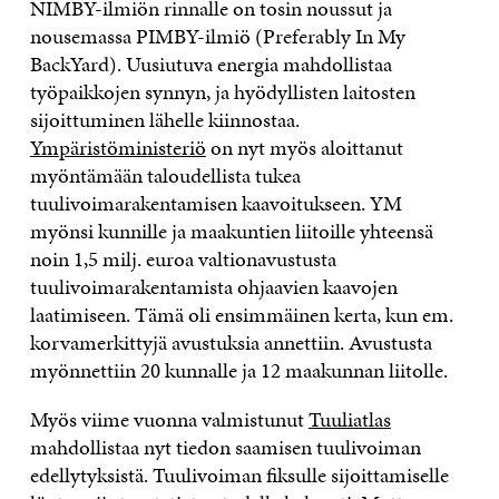
NIMBY-ilmiön rinnalle on tosin noussut ja
nousemassa PIMBY-ilmiö (Preferably In My
BackYard). Uusiutuva energia mahdollistaa
työpaikkojen synnyn, ja hyödyllisten laitosten
sijoittuminen lähelle kiinnostaa.
Ympäristöministeriö
on nyt myös aloittanut
myöntämään taloudellista tukea
tuulivoimarakentamisen kaavoitukseen. YM
myönsi kunnille ja maakuntien liitoille yhteensä
noin 1,5 milj. euroa valtionavustusta
tuulivoimarakentamista ohjaavien kaavojen
laatimiseen. Tämä oli ensimmäinen kerta, kun em.
korvamerkittyjä avustuksia annettiin. Avustusta
myönnettiin 20 kunnalle ja 12 maakunnan liitolle.
Myös viime vuonna valmistunut
Tuuliatlas
mahdollistaa nyt tiedon saamisen tuulivoiman
edellytyksistä. Tuulivoiman fiksulle sijoittamiselle