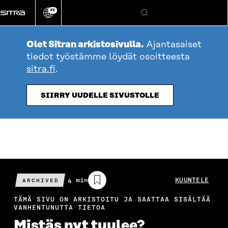
Siirry
FI
suoraan
Vaihda
Hae
sivuston
sisältöön
kieli
Olet Sitran arkistosivulla.
Ajantasaiset
tiedot työstämme löydät osoitteesta
sitra.fi
.
SIIRRY UUDELLE SIVUSTOLLE
Arvioitu
4 min
KUUNTELE
ARCHIVED
lukuaika
TÄMÄ SIVU ON ARKISTOITU JA SAATTAA SISÄLTÄÄ
VANHENTUNUTTA TIETOA
Mistäs nyt tuulee?