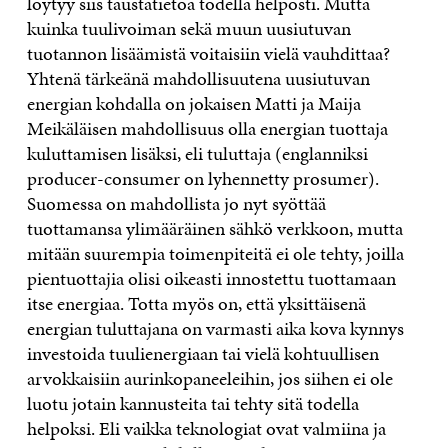
löytyy siis taustatietoa todella helposti. Mutta
kuinka tuulivoiman sekä muun uusiutuvan
tuotannon lisäämistä voitaisiin vielä vauhdittaa?
Yhtenä tärkeänä mahdollisuutena uusiutuvan
energian kohdalla on jokaisen Matti ja Maija
Meikäläisen mahdollisuus olla energian tuottaja
kuluttamisen lisäksi, eli tuluttaja (englanniksi
producer-consumer on lyhennetty prosumer).
Suomessa on mahdollista jo nyt syöttää
tuottamansa ylimääräinen sähkö verkkoon, mutta
mitään suurempia toimenpiteitä ei ole tehty, joilla
pientuottajia olisi oikeasti innostettu tuottamaan
itse energiaa. Totta myös on, että yksittäisenä
energian tuluttajana on varmasti aika kova kynnys
investoida tuulienergiaan tai vielä kohtuullisen
arvokkaisiin aurinkopaneeleihin, jos siihen ei ole
luotu jotain kannusteita tai tehty sitä todella
helpoksi. Eli vaikka teknologiat ovat valmiina ja