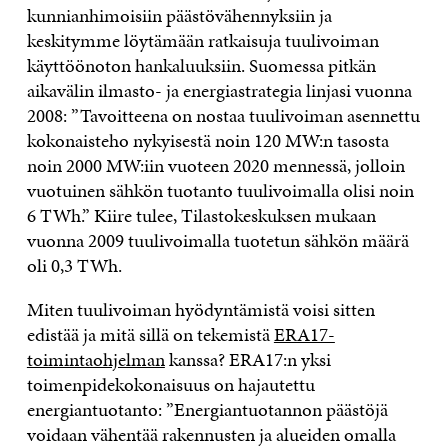
kunnianhimoisiin päästövähennyksiin ja
keskitymme löytämään ratkaisuja tuulivoiman
käyttöönoton hankaluuksiin. Suomessa pitkän
aikavälin ilmasto- ja energiastrategia linjasi vuonna
2008: ”Tavoitteena on nostaa tuulivoiman asennettu
kokonaisteho nykyisestä noin 120 MW:n tasosta
noin 2000 MW:iin vuoteen 2020 mennessä, jolloin
vuotuinen sähkön tuotanto tuulivoimalla olisi noin
6 TWh.” Kiire tulee, Tilastokeskuksen mukaan
vuonna 2009 tuulivoimalla tuotetun sähkön määrä
oli 0,3 TWh.
Miten tuulivoiman hyödyntämistä voisi sitten
edistää ja mitä sillä on tekemistä
ERA17-
toimintaohjelman
kanssa? ERA17:n yksi
toimenpidekokonaisuus on hajautettu
energiantuotanto: ”Energiantuotannon päästöjä
voidaan vähentää rakennusten ja alueiden omalla