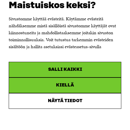
Maistuiskos keksi?
Itämerenkatu 11-13, PL 160,
00181 Helsinki
Sivustomme käyttää evästeitä. Käytämme evästeitä
Puhelin +358 294 618 991
Sähköpostiosoite
nähdäksemme mistä sisällöistä sivustomme käyttäjät ovat
etunimi.sukunimi@sitra.fi tai sitra@sitra.fi
kiinnostuneita ja mahdollistaaksemme joitakin sivuston
toiminnallisuuksia. Voit tutustua tarkemmin evästeiden
Saapumisohjeet
sisältöön ja hallita asetuksiasi evästeasetus-sivulla
Y-tunnus 0202132-3
OLEMME NÄISSÄ SOMEISSA
SALLI KAIKKI
Facebook
Avautuu
uudessa
Linkedin
ikkunassa
KIELLÄ
Avautuu
uudessa
Youtube
ikkunassa
Avautuu
NÄYTÄ TIEDOT
uudessa
Instagram
ikkunassa
Avautuu
uudessa
ikkunassa