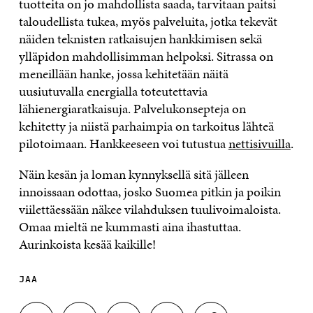
tuotteita on jo mahdollista saada, tarvitaan paitsi
taloudellista tukea, myös palveluita, jotka tekevät
näiden teknisten ratkaisujen hankkimisen sekä
ylläpidon mahdollisimman helpoksi. Sitrassa on
meneillään hanke, jossa kehitetään näitä
uusiutuvalla energialla toteutettavia
lähienergiaratkaisuja. Palvelukonsepteja on
kehitetty ja niistä parhaimpia on tarkoitus lähteä
pilotoimaan. Hankkeeseen voi tutustua
nettisivuilla
.
Näin kesän ja loman kynnyksellä sitä jälleen
innoissaan odottaa, josko Suomea pitkin ja poikin
viilettäessään näkee vilahduksen tuulivoimaloista.
Omaa mieltä ne kummasti aina ihastuttaa.
Aurinkoista kesää kaikille!
JAA