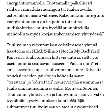
energiantuotannolla. Tuottamalla paikallisesti
sähköä esimerkiksi auringon tai tuulen avulla,
ostosähkön määrä vähenee. Rakennuksiin integroitu
energiantuotanto on helpointa toteuttaa
uudiskohteissa, mutta hyvällä suunnittelulla
mahdollista myös korjausrakentamisen yhteydessä.”
Tuulivoiman rakentamisen edistämisessä yhtenä
haasteena on NIMBY-ilmiö (Not In My BackYard).
Kun selaa tuulivoimaan liittyviä uutisia, sieltä voi
usein poimia seuraavan lauseen: ”Paikan nimi” ei
anna kaavoituslupaa tuulivoimapuistolle. Toisaalta
onneksi useiden paikkojen kohdalla sanat
”testataan” ja ”edistetään” nousevat yhä useammassa
tuulivoimauutisoinnissa esille. Motivan, Suomen
Tuulivoimayhdistyksen ja tuulivoima-alan yritysten
teettämän kyselyn mukaan kuntapäättäjät
suhtautuvat tuulivoimaan valtaosin myönteisesti.