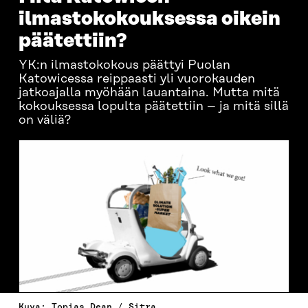
ilmastokokouksessa oikein
päätettiin?
YK:n ilmastokokous päättyi Puolan
Katowicessa reippaasti yli vuorokauden
jatkoajalla myöhään lauantaina. Mutta mitä
kokouksessa lopulta päätettiin – ja mitä sillä
on väliä?
Kuva: Topias Dean / Sitra