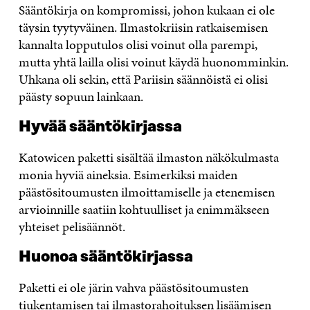
Sääntökirja on kompromissi, johon kukaan ei ole
täysin tyytyväinen. Ilmastokriisin ratkaisemisen
kannalta lopputulos olisi voinut olla parempi,
mutta yhtä lailla olisi voinut käydä huonomminkin.
Uhkana oli sekin, että Pariisin säännöistä ei olisi
päästy sopuun lainkaan.
Hyvää sääntökirjassa
Katowicen paketti sisältää ilmaston näkökulmasta
monia hyviä aineksia. Esimerkiksi maiden
päästösitoumusten ilmoittamiselle ja etenemisen
arvioinnille saatiin kohtuulliset ja enimmäkseen
yhteiset pelisäännöt.
Huonoa sääntökirjassa
Paketti ei ole järin vahva päästösitoumusten
tiukentamisen tai ilmastorahoituksen lisäämisen