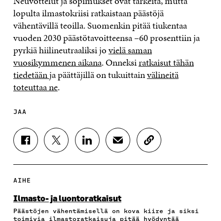
Neuvottelut ja sopimukset ovat tärkeitä, mutta
lopulta ilmastokriisi ratkaistaan päästöjä
vähentävillä teoilla. Suomenkin pitää tiukentaa
vuoden 2030 päästötavoitteensa –60 prosenttiin ja
pyrkiä hiilineutraaliksi jo
vielä saman
vuosikymmenen aikana
. Onneksi
ratkaisut tähän
tiedetään
ja päättäjillä on tukuittain
välineitä
toteuttaa ne
.
JAA
J
J
J
J
K
A
A
A
A
O
A
A
A
A
P
F
T
L
S
I
A
W
I
Ä
O
AIHE
C
I
N
H
I
E
T
K
K
A
Ilmasto- ja luontoratkaisut
B
T
E
Ö
R
Päästöjen vähentämisellä on kova kiire ja siksi
O
E
D
P
T
toimivia ilmastoratkaisuja pitää hyödyntää