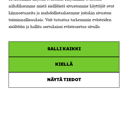
Sähköpostiosoite
nähdäksemme mistä sisällöistä sivustomme käyttäjät ovat
etunimi.sukunimi@sitra.fi tai sitra@sitra.fi
kiinnostuneita ja mahdollistaaksemme joitakin sivuston
Saapumisohjeet
toiminnallisuuksia. Voit tutustua tarkemmin evästeiden
sisältöön ja hallita asetuksiasi evästeasetus-sivulla
Y-tunnus 0202132-3
OLEMME NÄISSÄ SOMEISSA
SALLI KAIKKI
Facebook
Avautuu
uudessa
Linkedin
ikkunassa
KIELLÄ
Avautuu
uudessa
Youtube
ikkunassa
Avautuu
NÄYTÄ TIEDOT
uudessa
Instagram
ikkunassa
Avautuu
uudessa
ikkunassa