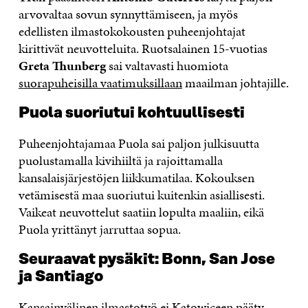
arvovaltaa sovun synnyttämiseen, ja myös
edellisten ilmastokokousten puheenjohtajat
kirittivät neuvotteluita. Ruotsalainen 15-vuotias
Greta Thunberg
sai valtavasti huomiota
suorapuheisilla vaatimuksillaan
maailman johtajille.
Puola suoriutui kohtuullisesti
Puheenjohtajamaa Puola sai paljon julkisuutta
puolustamalla kivihiiltä ja rajoittamalla
kansalaisjärjestöjen liikkumatilaa. Kokouksen
vetämisestä maa suoriutui kuitenkin asiallisesti.
Vaikeat neuvottelut saatiin lopulta maaliin, eikä
Puola yrittänyt jarruttaa sopua.
Seuraavat pysäkit: Bonn, San Jose
ja Santiago
Kansainvälinen ilmastotyö ei Katowiceen pääty.