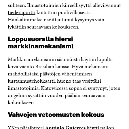
suhteen. Ilmastotoimien kiireellisyyttä alleviivannut
tiederaportti
kuitattiin puolivillaisesti.
Hankalimmaksi osoittautunut kysymys vain
lykättiin seuraavaan kokoukseen.
Loppusuoralla hiersi
markkinamekanismi
Markkinamekanismin säännöistä käytiin lopulta
kova vääntö Brasilian kanssa. Hyvä mekanismi
mahdollistaisi päästöjen vähentämisen
kustannustehokkaasti, huono taas vesittäisi
ilmastotoimia. Katowicessa sopua ei syntynyt, joten
ongelma sysättiin vuoden päähän seuraavaan
kokoukseen.
Vahvojen vetoomusten kokous
YK:n pääsihteeri
António Guterres
käytti paljon