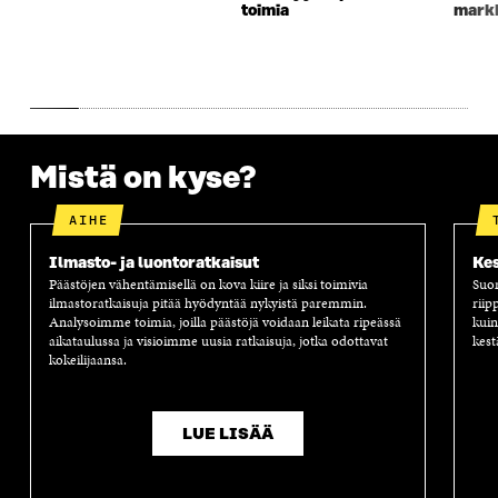
A
S
A
N
toimia
markk
S
S
S
A
S
A
S
S
A
A
S
A
Mistä on kyse?
AIHE
Ilmasto- ja luontoratkaisut
Kes
Päästöjen vähentämisellä on kova kiire ja siksi toimivia
Suom
ilmastoratkaisuja pitää hyödyntää nykyistä paremmin.
riip
Analysoimme toimia, joilla päästöjä voidaan leikata ripeässä
kuin
aikataulussa ja visioimme uusia ratkaisuja, jotka odottavat
kest
kokeilijaansa.
LUE LISÄÄ