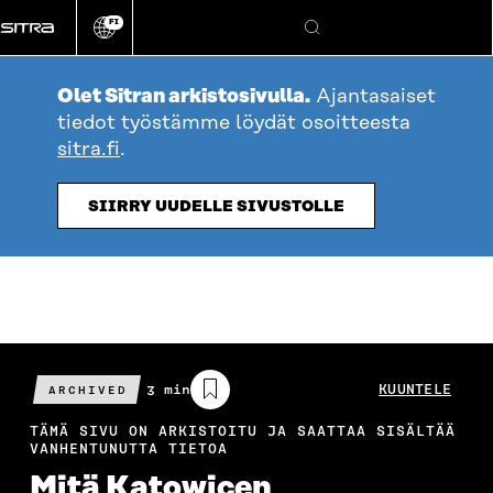
Siirry
FI
suoraan
Vaihda
Hae
sivuston
sisältöön
kieli
Olet Sitran arkistosivulla.
Ajantasaiset
tiedot työstämme löydät osoitteesta
sitra.fi
.
SIIRRY UUDELLE SIVUSTOLLE
Arvioitu
3 min
KUUNTELE
ARCHIVED
lukuaika
TÄMÄ SIVU ON ARKISTOITU JA SAATTAA SISÄLTÄÄ
VANHENTUNUTTA TIETOA
Mitä Katowicen