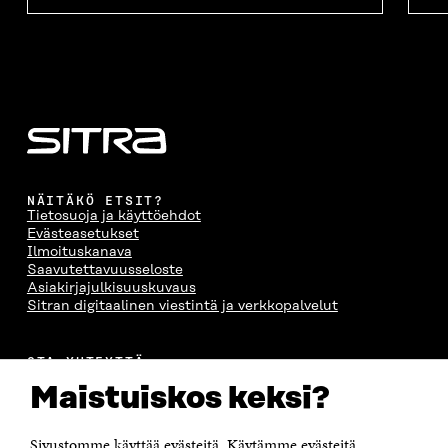
NÄITÄKÖ ETSIT?
Tietosuoja ja käyttöehdot
Evästeasetukset
Ilmoituskanava
Saavutettavuusseloste
Asiakirjajulkisuuskuvaus
Sitran digitaalinen viestintä ja verkkopalvelut
OTA YHTEYTTÄ
Suomen itsenäisyyden juhlarahasto Sitra
Maistuiskos keksi?
Itämerenkatu 11-13, PL 160,
00181 Helsinki
Sivustomme käyttää evästeitä. Käytämme evästeitä
Puhelin +358 294 618 991