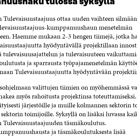
uushaku tulossa syksyllä
n Tulevaisuustaajuus ottaa uuden vaihteen silmään
levaisuustaajuus-kumppanuushaun menetelmän
een. Haemme mukaan 2-3 hengen tiimejä, jotka ha
isuustaajuutta hyödyntävällä projektillaan innosta
tulevaisuusajattelun ja tulevaisuuteen vaikuttamis
koulutusta ja sparrausta työpajamenetelmän käytt
maan Tulevaisuustaajuutta hyödyntävään projektii
hjelmaan valittujen tiimien on myöhemmässä va
hakea myös rahoitusta projektinsa toteuttamiseksi
tyisesti järjestöille ja muille kolmannen sektorin t
 sektorin toimijoille. Syksyllä on lisäksi luvassa kai
n Tulevaisuustaajuuden täsmäkoulutus.
mppanuushausta ja täsmäkoulutuksesta lisää