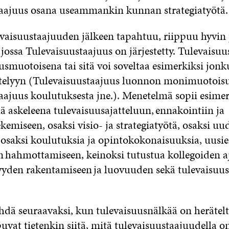
aajuus osana useammankin kunnan strategiatyötä.
evaisuustaajuuden jälkeen tapahtuu, riippuu hyvin
 jossa Tulevaisuustaajuus on järjestetty. Tulevaisu
usmuotoisena tai sitä voi soveltaa esimerkiksi jonk
telyyn (Tulevaisuustaajuus luonnon monimuotoisu
aajuus koulutuksesta jne.). Menetelmä sopii esimer
 askeleena tulevaisuusajatteluun, ennakointiin ja
emiseen, osaksi visio- ja strategiatyötä
​, osaksi u
,
osaksi koulutuksia ja opintokokonaisuuksia
​, u
usie
n hahmottamiseen, keinoksi tutustua kollegoiden a
isyyden rakentamiseen
​ja luovuuden sekä tulevaisuu
hdä seuraavaksi, kun tulevaisuusnälkää on herätelt
puvat tietenkin siitä, mitä tulevaisuustaajuudella on