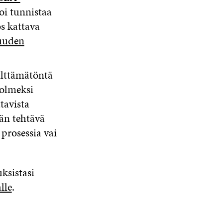
voi tunnistaa
s kattava
suuden
älttämätöntä
kolmeksi
tavista
än tehtävä
 prosessia vai
ksistasi
lle
.