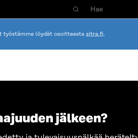
ot työstämme löydät osoitteesta
sitra.fi
.
aajuuden jälkeen?
detty ja tulevaisuusnälkää herätelt