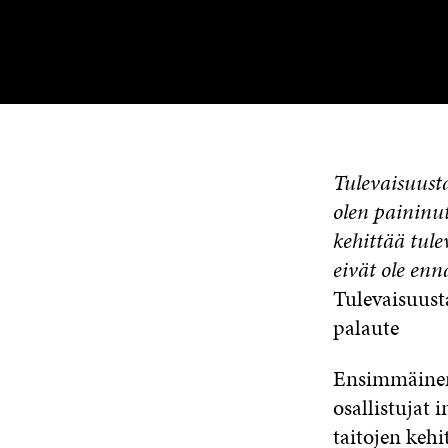
Tulevaisuust
olen paininut
kehittää tule
eivät ole enn
Tulevaisuust
palaute
Ensimmäinen 
osallistujat
taitojen kehi