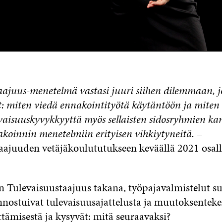
aajuus-menetelmä vastasi juuri siihen dilemmaan, 
: miten viedä ennakointityötä käytäntöön ja miten h
vaisuuskyvykkyyttä myös sellaisten sidosryhmien kan
akoinnin menetelmiin erityisen vihkiytyneitä.
–
aajuuden vetäjäkoulututukseen keväällä 2021 osal
Tulevaisuustaajuus takana, työpajavalmistelut suj
 innostuivat tulevaisuusajattelusta ja muutoksentek
ttämisestä ja kysyvät: mitä seuraavaksi?