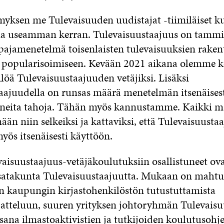
yksen me Tulevaisuuden uudistajat -tiimiläiset 
na useamman kerran. Tulevaisuustaajuus on tamm
öpajamenetelmä toisenlaisten tulevaisuuksien raken
 popularisoimiseen. Kevään 2021 aikana olemme k
ilöä Tulevaisuustaajuuden vetäjiksi. Lisäksi
aajuudella on runsas määrä menetelmän itsenäises
neita tahoja. Tähän myös kannustamme. Kaikki ma
ään niin selkeiksi ja kattaviksi, että Tulevaisuusta
yös itsenäisesti käyttöön.
aisuustaajuus-vetäjäkoulutuksiin osallistuneet ov
t satakunta Tulevaisuustaajuutta. Mukaan on mahtu
n kaupungin kirjastohenkilöstön tutustuttamista
jatteluun, suuren yrityksen johtoryhmän Tulevaisu
ana ilmastoaktivistien ja tutkijoiden koulutusohj