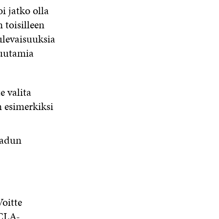
i jatko olla
 toisilleen
ulevaisuuksia
muutamia
e valita
n esimerkiksi
aadun
Voitte
CLA-