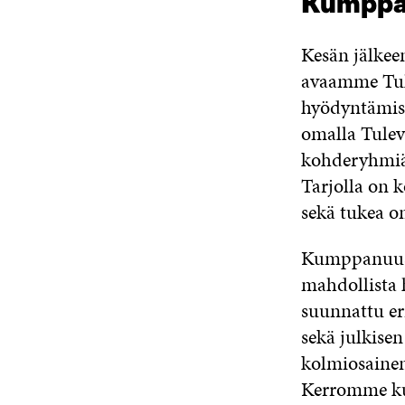
Kumppan
Kesän jälkee
avaamme Tu
hyödyntämis
omalla Tuleva
kohderyhmiä 
Tarjolla on 
sekä tukea o
Kumppanuuso
mahdollista 
suunnattu eri
sekä julkisen
kolmiosaine
Kerromme
ku