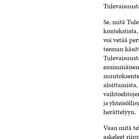
Tulevaisuust
Se, mitä Tul
kontekstista,
voi vetää per
teeman käsit
Tulevaisuust
e
nsimmäisenä
muutoksentek
aloittamista
vaihtoehtoje
ja yhteisöll
herättelyyn.
Vaan mitä te
askeleet riip