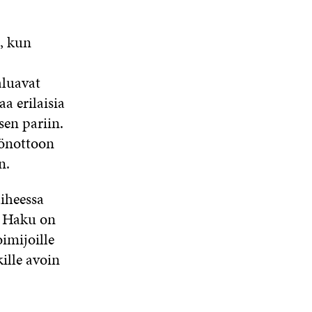
, kun
luavat
a erilaisia
en pariin.
öönottoon
n.
iheessa
. Haku on
oimijoille
kille avoin