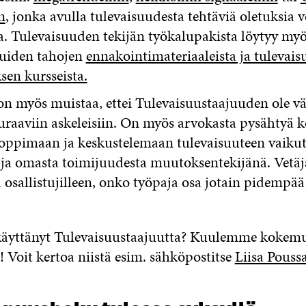
n
, jonka avulla tulevaisuudesta tehtäviä oletuksia 
a. Tulevaisuuden tekijän työkalupakista löytyy myö
muiden tahojen
ennakointimateriaaleista ja tulevai
en kursseista.
on myös muistaa, ettei Tulevaisuustaajuuden ole v
uraaviin askeleisiin. On myös arvokasta pysähtyä 
 oppimaan ja keskustelemaan tulevaisuuteen vaikut
 ja omasta toimijuudesta muutoksentekijänä. Vetäj
ä osallistujilleen, onko työpaja osa jotain pidempää
käyttänyt Tulevaisuustaajuutta? Kuulemme kokemu
 Voit kertoa niistä esim. sähköpostitse
Liisa Poussa