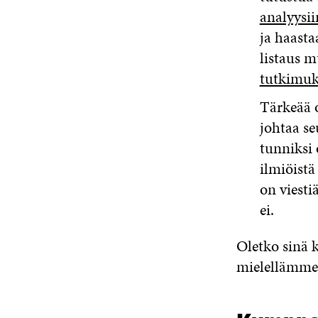
analyysii
ja haasta
listaus 
tutkimuks
Tärkeää 
johtaa se
tunniksi
ilmiöistä
on viesti
ei.
Oletko sinä 
mielellämme!