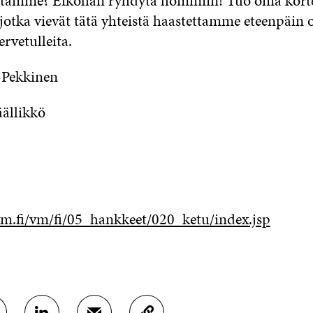
dotamme? Eiköhän ryhdytä hommiin! Tuo oma korte
 jotka vievät tätä yhteistä haastettamme eteenpäin 
rvetulleita.
-Pekkinen
ällikkö
m.fi/vm/fi/05_hankkeet/020_ketu/index.jsp