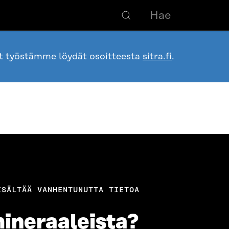
ot työstämme löydät osoitteesta
sitra.fi
.
ISÄLTÄÄ VANHENTUNUTTA TIETOA
ineraaleista?