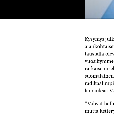
Kysymys julk
ajankohtaise
taustalla ol
vuosikymmen
ratkaisemisek
suomalainen 
radikaalimpi
lainauksia V
”Vahvat halli
mutta ketter