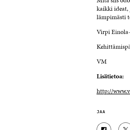
Mitä siis o
kaikki ideat,
lämpimästi te
Virpi Einola
Kehittämispä
VM
Lisätietoa:
http://www.v
JAA