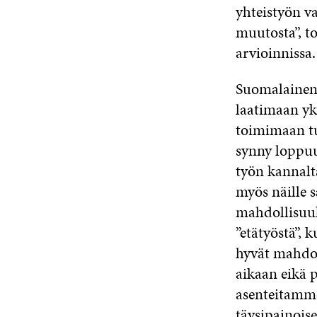
yhteistyön va
muutosta”, 
arvioinnissa.
Suomalainen 
laatimaan yks
toimimaan tu
synny loppuu
työn kannalta
myös näille 
mahdollisuuk
”etätyöstä”, 
hyvät mahdol
aikaan eikä
asenteitamme
täysipainoise