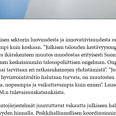
isen sektorin luovuudesta ja innovatiivisuudesta on
mpi kuin koskaan. ”Julkisen talouden kestävyyso
eva ikärakenteen muutos muodostaa erityisesti Su
en keskeisimmän talouspoliittisen ongelman. On
si tarvitaan eri ratkaisukeinojen yhdistämistä”. ”Jo
hyvinvointivaltio halutaan turvata, on muutosten 
a, nopeampia ja vaikuttavampia kuin ennen”. Lause
M:n tulevaisuuskatsauksista.
ntojärjestelmät juurruttavat vakautta julkiseen hal
yyden hinnalla. Poikkihallinnollisen koordinoinnin