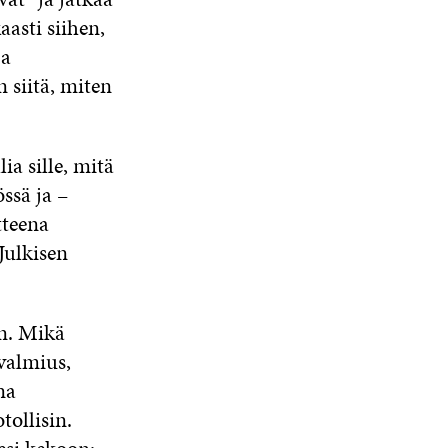
asti siihen,
ja
n siitä, miten
 sille, mitä
ssä ja –
tteena
Julkisen
in. Mikä
 valmius,
na
ollisin.