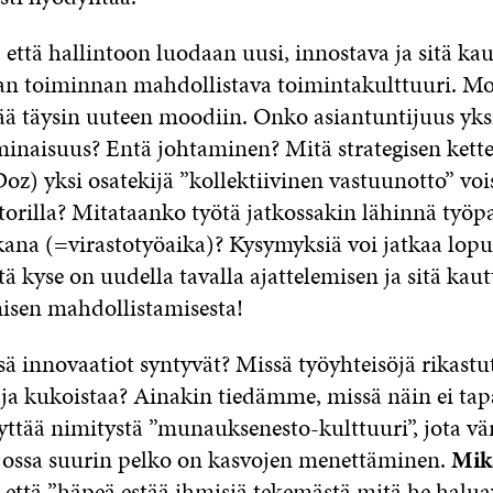
, että hallintoon luodaan uusi, innostava ja sitä ka
 toiminnan mahdollistava toimintakulttuuri. Mo
tää täysin uuteen moodiin. Onko asiantuntijuus yks
minaisuus? Entä johtaminen? Mitä strategisen kett
z) yksi osatekijä ”kollektiivinen vastuunotto” vois
ktorilla? Mitataanko työtä jatkossakin lähinnä työp
ikana (=virastotyöaika)? Kysymyksiä voi jatkaa lop
ttä kyse on uudella tavalla ajattelemisen ja sitä kau
misen mahdollistamisesta!
sä innovaatiot syntyvät? Missä työyhteisöjä rikastu
 ja kukoistaa? Ainakin tiedämme, missä näin ei ta
ttää nimitystä ”munauksenesto-kulttuuri”, jota vär
 jossa suurin pelko on kasvojen menettäminen.
Mika
 että ”häpeä estää ihmisiä tekemästä mitä he haluav