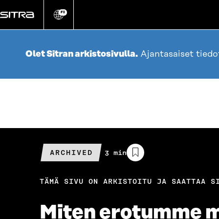
Siirry
suoraan
FI
Vaihda
sivuston
sisältöön
kieli
Olet Sitran arkistosivulla.
Ajantasaiset tied
ARCHIVED
Arvioitu
3 min
lukuaika
TÄMÄ SIVU ON ARKISTOITU JA SAATTAA S
Miten erotumme m