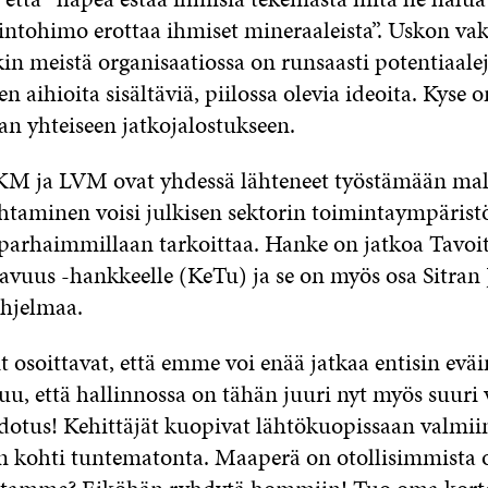
intohimo erottaa ihmiset mineraaleista”. Uskon vaka
kin meistä organisaatiossa on runsaasti potentiaale
n aihioita sisältäviä, piilossa olevia ideoita. Kyse o
an yhteiseen jatkojalostukseen.
ja LVM ovat yhdessä lähteneet työstämään mallia
htaminen voisi julkisen sektorin toimintaympäristö
 parhaimmillaan tarkoittaa. Hanke on jatkoa Tavoi
tavuus -hankkeelle (KeTu) ja se on myös osa Sitran 
hjelmaa.
 osoittavat, että emme voi enää jatkaa entisin evä
uu, että hallinnossa on tähän juuri nyt myös suuri
dotus! Kehittäjät kuopivat lähtökuopissaan valmii
kohti tuntematonta. Maaperä on otollisimmista ot