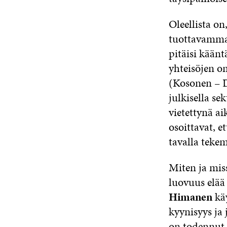
Oleellista on
tuottavamman
pitäisi kään
yhteisöjen o
(Kosonen – Do
julkisella se
vietettynä a
osoittavat, e
tavalla teke
Miten ja mis
luovuus elää
Himanen
käy
kyynisyys ja
on todennut,