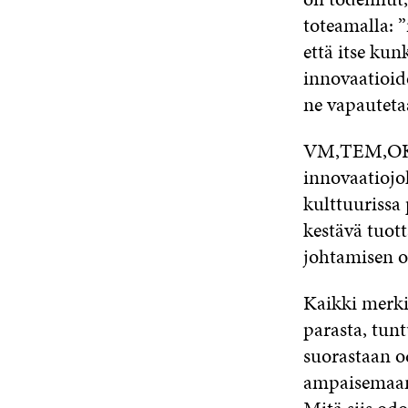
toteamalla: ”
että itse kun
innovaatioide
ne vapauteta
VM,TEM,OKM 
innovaatiojo
kulttuurissa
kestävä tuot
johtamisen o
Kaikki merkit
parasta, tunt
suorastaan o
ampaisemaan 