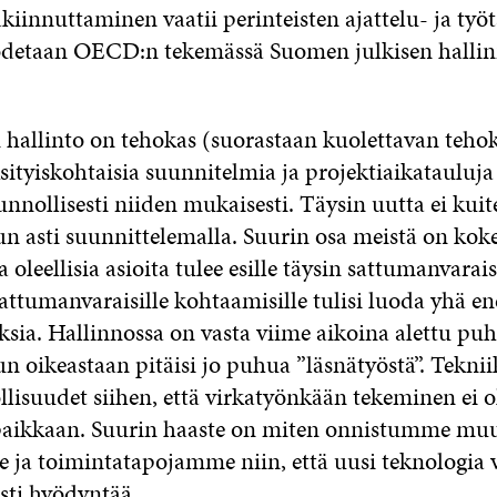
kiinnuttaminen vaatii perinteisten ajattelu- ja työ
todetaan OECD:n tekemässä Suomen julkisen halli
hallinto on tehokas (suorastaan kuolettavan teho
ityiskohtaisia suunnitelmia ja projektiaikatauluja
nnollisesti niiden mukaisesti. Täysin uutta ei kui
n asti suunnittelemalla. Suurin osa meistä on koke
 oleellisia asioita tulee esille täysin sattumanvaraise
sattumanvaraisille kohtaamisille tulisi luoda yhä
sia. Hallinnossa on vasta viime aikoina alettu pu
kun oikeastaan pitäisi jo puhua ”läsnätyöstä”. Tekni
lisuudet siihen, että virkatyönkään tekeminen ei o
 paikkaan. Suurin haaste on miten onnistumme m
 ja toimintatapojamme niin, että uusi teknologia 
sti hyödyntää.