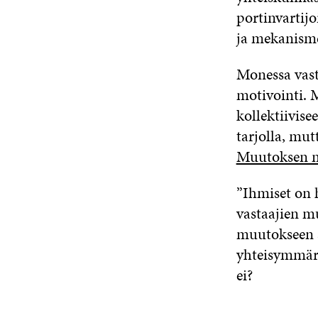
portinvartijo
ja mekanisme
Monessa vast
motivointi. 
kollektiivis
tarjolla, mu
Muutoksen 
”Ihmiset on h
vastaajien mu
muutokseen a
yhteisymmärr
ei?