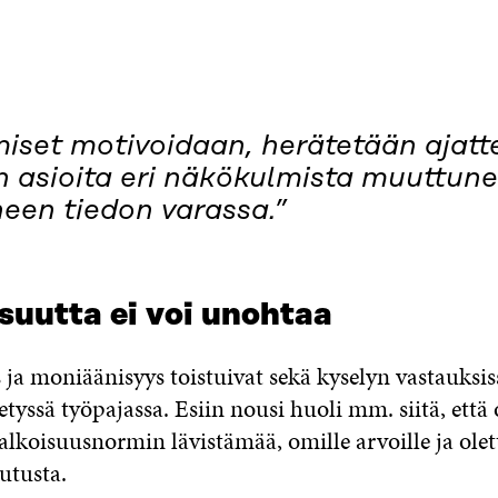
miset motivoidaan, herätetään ajat
n asioita eri näkökulmista muuttune
neen tiedon varassa.”
suutta ei voi unohtaa
ja moniäänisyys toistuivat sekä kyselyn vastauksiss
tetyssä työpajassa. Esiin nousi huoli mm. siitä, et
alkoisuusnormin lävistämää, omille arvoille ja ole
utusta.