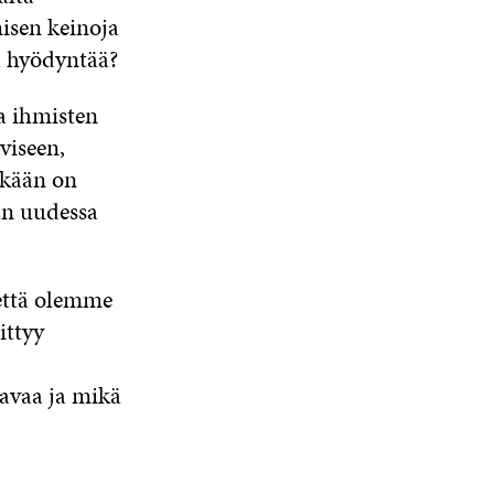
misen keinoja
ä hyödyntää?
a ihmisten
viseen,
läkään on
an uudessa
, että olemme
ittyy
avaa ja mikä