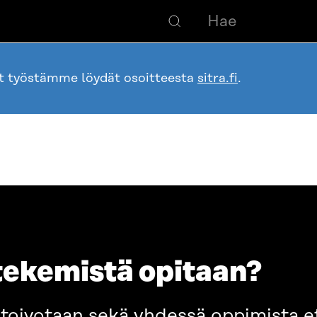
ot työstämme löydät osoitteesta
sitra.fi
.
tekemistä opitaan?
oivotaan sekä yhdessä oppimista ett