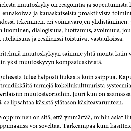
ielestä muutoskyky on reagointia ja sopeutumista h
a ennakoivaa ja kauaskatseista proaktiivista toimi
yhdessä tekeminen, eri voimavarojen yhdistäminen, 
luominen, dialogisuus, luottamus, avoimuus, jou
uteliaisuus ja resilienssi toistuivat vastauksissa.
äritelmiä muutoskykyyn saimme yhtä monta kuin v
kin yksi muutoskyvyn kompastuskivistä.
heesta tulee helposti liukasta kuin saippua. Kap
ia trendikkäitä termejä kokeilukulttuurista systeemi
erilaisiin muutosteorioihin. Juuri kun on saamassa
, se lipsahtaa käsistä ylätason käsiteavaruuteen.
oppiminen on sitä, että ymmärtää, mihin asiat liit
oppimaansa voi soveltaa. Tärkeämpää kuin käsittei