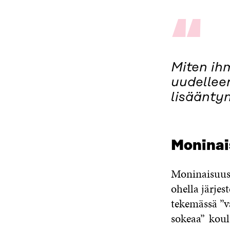
“
Miten ih
uudellee
lisäänty
Moninai
Moninaisuus 
ohella järjes
tekemässä ”v
sokeaa” koul