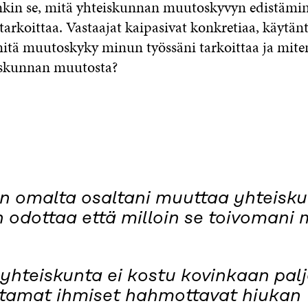
nkin se, mitä yhteiskunnan muutoskyvyn edistämi
arkoittaa. Vastaajat kaipasivat konkretiaa, käytänt
mitä muutoskyky minun työssäni tarkoittaa ja mit
iskunnan muutosta?
in omalta osaltani muuttaa yhteisk
n odottaa että milloin se toivomani
yhteiskunta ei kostu kovinkaan paljo
tamat ihmiset hahmottavat hiukan