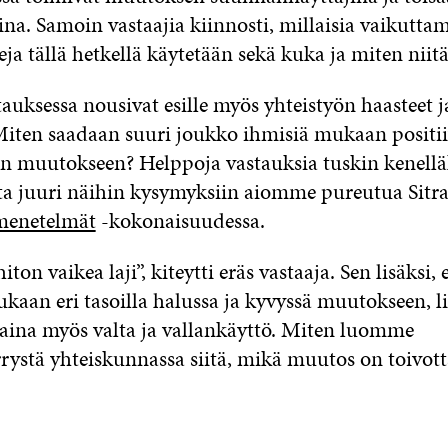
ina. Samoin vastaajia kiinnosti, millaisia vaikutta
ja tällä hetkellä käytetään sekä kuka ja miten niit
auksessa nousivat esille myös yhteistyön haasteet j
Miten saadaan suuri joukko ihmisiä mukaan positii
een muutokseen? Helppoja vastauksia tuskin kenel
tta juuri näihin kysymyksiin aiomme pureutua Sitr
menetelmät
-kokonaisuudessa.
iton vaikea laji”, kiteytti eräs vastaaja. Sen lisäksi
kaan eri tasoilla halussa ja kyvyssä muutokseen, li
ina myös valta ja vallankäyttö. Miten luomme
ystä yhteiskunnassa siitä, mikä muutos on toivott