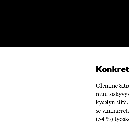
Konkreti
Olemme Sitra
muutoskyvyst
kyselyn siit
se ymmärretä
(54 %) työske