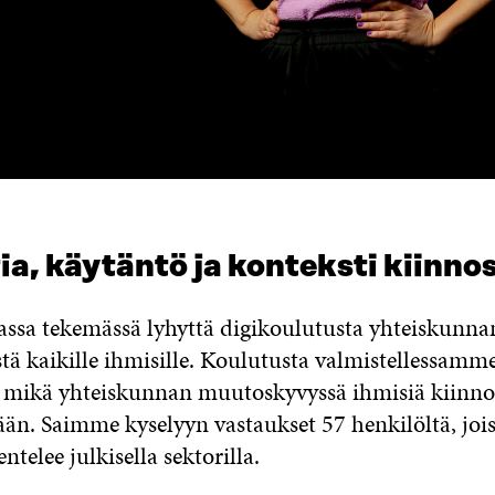
a, käytäntö ja konteksti kiinno
ssa tekemässä lyhyttä digikoulutusta yhteiskunna
ä kaikille ihmisille. Koulutusta valmistellessam
ä, mikä yhteiskunnan muutoskyvyssä ihmisiä kiinno
än. Saimme kyselyyn vastaukset 57 henkilöltä, jois
ntelee julkisella sektorilla.