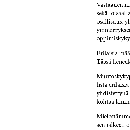
Vastaajien m
sekä toisaalt
osallisuus, 
ymmärryksen 
oppimiskyky, 
Erilaisia mä
Tässä lienee
Muutoskykypu
lista erilais
yhdistettynä 
kohtaa kiinni
Mielestämme 
sen jälkeen 