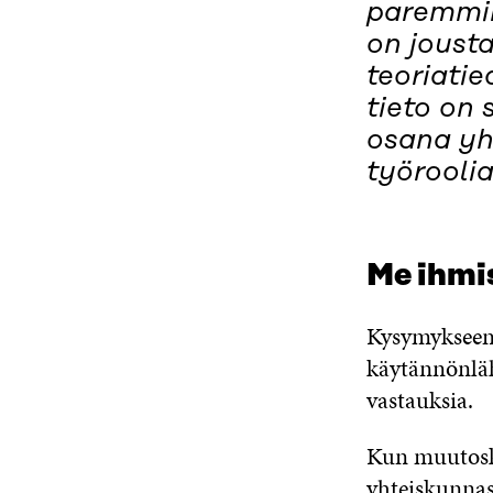
paremmin
on joust
teoriati
tieto on 
osana yh
työroolia
Me ihmis
Kysymykseen 
käytännönlähe
vastauksia.
Kun muutosky
yhteiskunnas