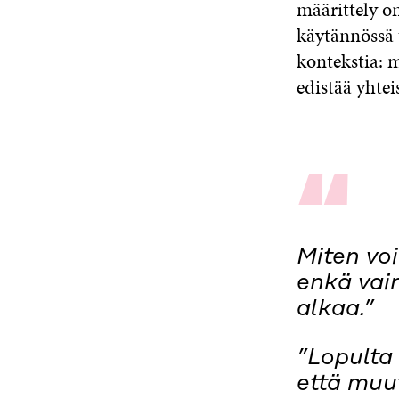
määrittely o
käytännössä t
kontekstia: 
edistää yhte
“
Miten vo
enkä vai
alkaa.”
”Lopulta 
että muu