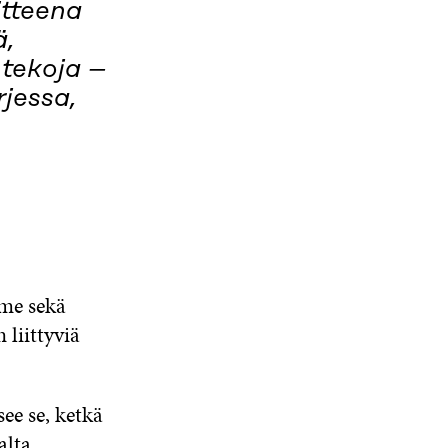
itteena
ä,
tekoja –
rjessa,
me sekä
 liittyviä
ee se, ketkä
alta