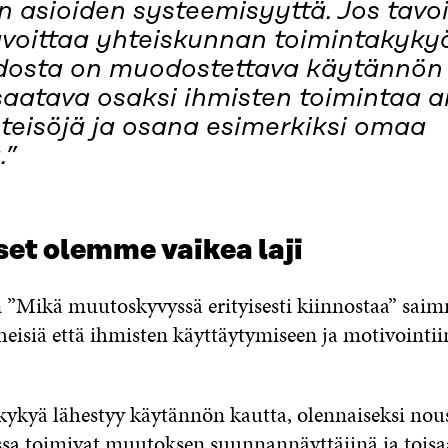
 asioiden systeemisyyttä. Jos tavo
avoittaa yhteiskunnan toimintakyky
edosta on muodostettava käytännön 
saatava osaksi ihmisten toimintaa a
teisöjä ja osana esimerkiksi omaa
.”
et olemme vaikea laji
”Mikä muutoskyvyssä erityisesti kiinnostaa” saim
isiä että ihmisten käyttäytymiseen ja motivointiin
kyä lähestyy käytännön kautta, olennaiseksi nous
sa toimivat muutoksen suunnannäyttäjinä ja toisa