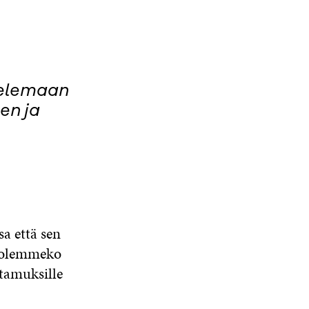
telemaan
en ja
a että sen
tä olemmeko
ttamuksille