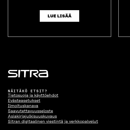
LUE LISÄÄ
NÄITÄKÖ ETSIT?
Tietosuoja ja käyttöehdot
Evästeasetukset
Ilmoituskanava
Saavutettavuusseloste
Asiakirjajulkisuuskuvaus
Sitran digitaalinen viestintä ja verkkopalvelut