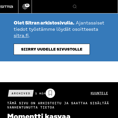
Siirry
FI
suoraan
Vaihda
Hae
sivuston
sisältöön
kieli
Olet Sitran arkistosivulla.
Ajantasaiset
tiedot työstämme löydät osoitteesta
sitra.fi
.
SIIRRY UUDELLE SIVUSTOLLE
Arvioitu
1 min
KUUNTELE
ARCHIVED
lukuaika
TÄMÄ SIVU ON ARKISTOITU JA SAATTAA SISÄLTÄÄ
VANHENTUNUTTA TIETOA
Momentti kasvaa