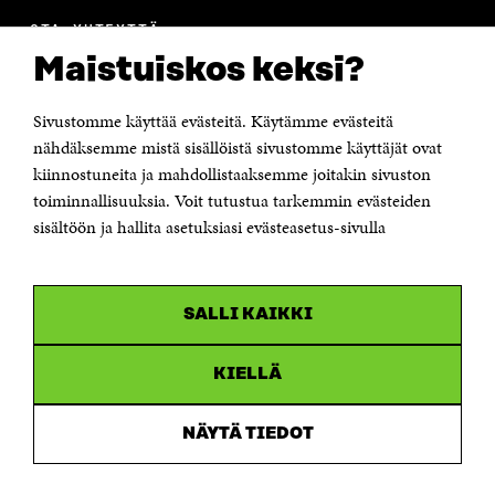
OTA YHTEYTTÄ
Suomen itsenäisyyden juhlarahasto Sitra
Maistuiskos keksi?
Itämerenkatu 11-13, PL 160,
00181 Helsinki
Sivustomme käyttää evästeitä. Käytämme evästeitä
Puhelin +358 294 618 991
Sähköpostiosoite
nähdäksemme mistä sisällöistä sivustomme käyttäjät ovat
etunimi.sukunimi@sitra.fi tai sitra@sitra.fi
kiinnostuneita ja mahdollistaaksemme joitakin sivuston
toiminnallisuuksia. Voit tutustua tarkemmin evästeiden
Saapumisohjeet
sisältöön ja hallita asetuksiasi evästeasetus-sivulla
Y-tunnus 0202132-3
OLEMME NÄISSÄ SOMEISSA
SALLI KAIKKI
Facebook
Avautuu
uudessa
Linkedin
ikkunassa
KIELLÄ
Avautuu
uudessa
Youtube
ikkunassa
Avautuu
NÄYTÄ TIEDOT
uudessa
Instagram
ikkunassa
Avautuu
uudessa