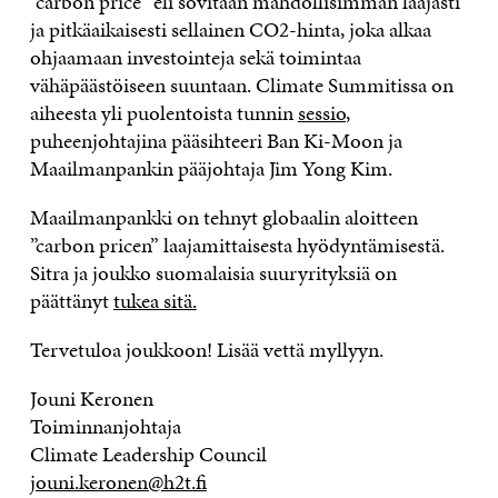
”carbon price” eli sovitaan mahdollisimman laajasti
ja pitkäaikaisesti sellainen CO2-hinta, joka alkaa
ohjaamaan investointeja sekä toimintaa
vähäpäästöiseen suuntaan. Climate Summitissa on
aiheesta yli puolentoista tunnin
sessio
,
puheenjohtajina pääsihteeri Ban Ki-Moon ja
Maailmanpankin pääjohtaja Jim Yong Kim.
Maailmanpankki on tehnyt globaalin aloitteen
”carbon pricen” laajamittaisesta hyödyntämisestä.
Sitra ja joukko suomalaisia suuryrityksiä on
päättänyt
tukea sitä.
Tervetuloa joukkoon! Lisää vettä myllyyn.
Jouni Keronen
Toiminnanjohtaja
Climate Leadership Council
jouni.keronen@h2t.fi