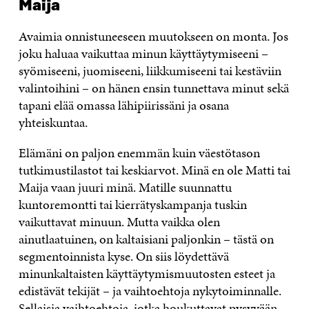
Maija
Avaimia onnistuneeseen muutokseen on monta. Jos
joku haluaa vaikuttaa minun käyttäytymiseeni –
syömiseeni, juomiseeni, liikkumiseeni tai kestäviin
valintoihini – on hänen ensin tunnettava minut sekä
tapani elää omassa lähipiirissäni ja osana
yhteiskuntaa.
Elämäni on paljon enemmän kuin väestötason
tutkimustilastot tai keskiarvot. Minä en ole Matti tai
Maija vaan juuri minä. Matille suunnattu
kuntoremontti tai kierrätyskampanja tuskin
vaikuttavat minuun. Mutta vaikka olen
ainutlaatuinen, on kaltaisiani paljonkin – tästä on
segmentoinnista kyse. On siis löydettävä
minunkaltaisten käyttäytymismuutosten esteet ja
edistävät tekijät – ja vaihtoehtoja nykytoiminnalle.
Sellaisia vaihtoehtoja, jotka houkuttavat pysyvään