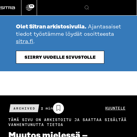
Siirry
FI
suoraan
Vaihda
Hae
sivuston
sisältöön
kieli
Olet Sitran arkistosivulla.
Ajantasaiset
tiedot työstämme löydät osoitteesta
sitra.fi
.
SIIRRY UUDELLE SIVUSTOLLE
Arvioitu
3 min
KUUNTELE
ARCHIVED
lukuaika
TÄMÄ SIVU ON ARKISTOITU JA SAATTAA SISÄLTÄÄ
VANHENTUNUTTA TIETOA
Muutos mielessä –