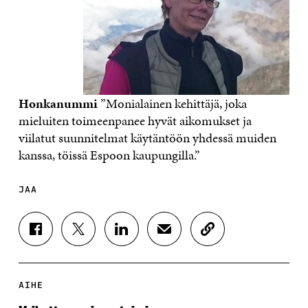
Honkanummi
”Monialainen kehittäjä, joka
mieluiten toimeenpanee hyvät aikomukset ja
viilatut suunnitelmat käytäntöön yhdessä muiden
kanssa, töissä Espoon kaupungilla.”
JAA
J
J
J
J
K
A
A
A
A
O
A
A
A
A
P
F
T
L
S
I
A
W
I
Ä
O
AIHE
C
I
N
H
I