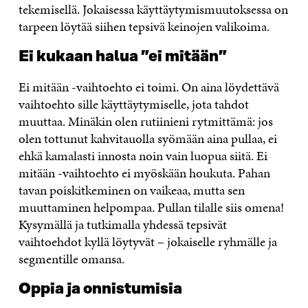
tekemisellä. Jokaisessa käyttäytymismuutoksessa on
tarpeen löytää siihen tepsivä keinojen valikoima.
Ei kukaan halua ”ei mitään”
Ei mitään -vaihtoehto ei toimi. On aina löydettävä
vaihtoehto sille käyttäytymiselle, jota tahdot
muuttaa. Minäkin olen rutiinieni rytmittämä: jos
olen tottunut kahvitauolla syömään aina pullaa, ei
ehkä kamalasti innosta noin vain luopua siitä. Ei
mitään -vaihtoehto ei myöskään houkuta. Pahan
tavan poiskitkeminen on vaikeaa, mutta sen
muuttaminen helpompaa. Pullan tilalle siis omena!
Kysymällä ja tutkimalla yhdessä tepsivät
vaihtoehdot kyllä löytyvät – jokaiselle ryhmälle ja
segmentille omansa.
Oppia ja onnistumisia