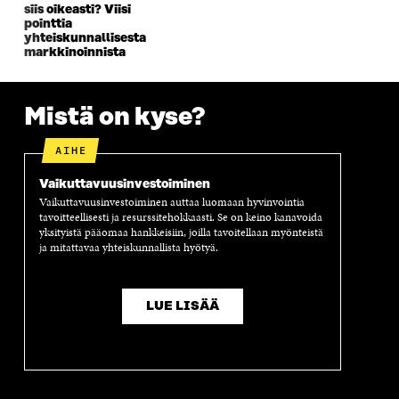
K
U
K
K
siis oikeasti? Viisi
U
N
U
K
pointtia
N
A
N
U
yhteiskunnallisesta
A
S
A
N
markkinoinnista
S
S
S
A
S
A
S
S
A
A
S
Mistä on kyse?
A
AIHE
Vaikuttavuus­investoiminen
Vaikuttavuusinvestoiminen auttaa luomaan hyvinvointia
tavoitteellisesti ja resurssitehokkaasti. Se on keino kanavoida
yksityistä pääomaa hankkeisiin, joilla tavoitellaan myönteistä
ja mitattavaa yhteiskunnallista hyötyä.
LUE LISÄÄ