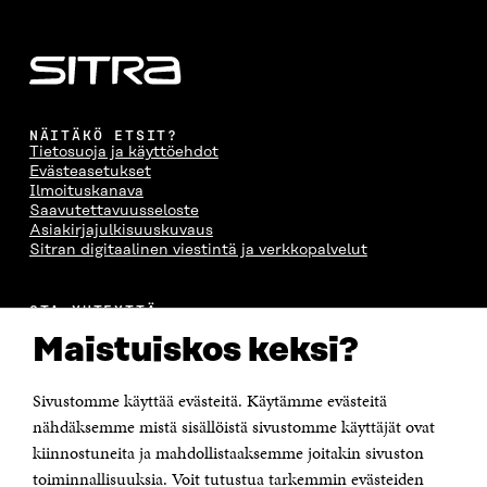
NÄITÄKÖ ETSIT?
Tietosuoja ja käyttöehdot
Evästeasetukset
Ilmoituskanava
Saavutettavuusseloste
Asiakirjajulkisuuskuvaus
Sitran digitaalinen viestintä ja verkkopalvelut
OTA YHTEYTTÄ
Suomen itsenäisyyden juhlarahasto Sitra
Maistuiskos keksi?
Itämerenkatu 11-13, PL 160,
00181 Helsinki
Sivustomme käyttää evästeitä. Käytämme evästeitä
Puhelin +358 294 618 991
Sähköpostiosoite
nähdäksemme mistä sisällöistä sivustomme käyttäjät ovat
etunimi.sukunimi@sitra.fi tai sitra@sitra.fi
kiinnostuneita ja mahdollistaaksemme joitakin sivuston
Saapumisohjeet
toiminnallisuuksia. Voit tutustua tarkemmin evästeiden