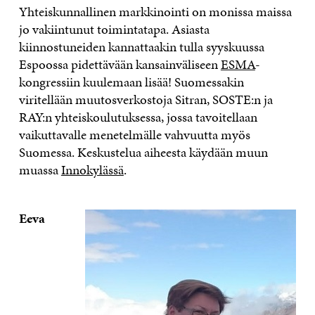
Yhteiskunnallinen markkinointi on monissa maissa
jo vakiintunut toimintatapa. Asiasta
kiinnostuneiden kannattaakin tulla syyskuussa
Espoossa pidettävään kansainväliseen
ESMA
-
kongressiin kuulemaan lisää! Suomessakin
viritellään muutosverkostoja Sitran, SOSTE:n ja
RAY:n yhteiskoulutuksessa, jossa tavoitellaan
vaikuttavalle menetelmälle vahvuutta myös
Suomessa. Keskustelua aiheesta käydään muun
muassa
Innokylässä
.
Eeva