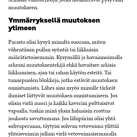
muutokseen.
Ymmärryksellä muutoksen
ytimeen
Parasta olisi kysyä minulta suoraan, miten
vähentäisin pullan syöntiä tai liikkuisin
määrätietoisemmin. Kysymällä ja havainnoimalla
arkeani muutoksentekijä ehkä havaitsee arkisia
liikkumisen, ajan tai rahan käytön esteitä. Tai
tunnepuolen blokkeja, jotka estävät muutoksen
onnistumista. Lähes aina myös minulle tärkeät
ihmiset liittyvät muutoksen onnistumiseen. Jos
olisin vielä nuori ja kaikki kaverini polttaisivat
vapaalla, tuskin minä yksin haluaisin erottua
joukosta savuttomana. Jos lähipiirini olisi yhtä
sohvaperunaa, täytyisi sohvan vetovoima ylittää
yhteisvoimin jollain vielä vetovoimaisemmalla