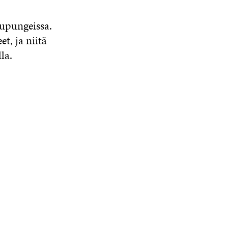
upungeissa.
t, ja niitä
la.