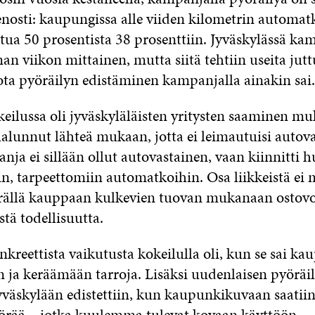
ienosti: kaupungissa alle viiden kilometrin automa
ttua 50 prosentista 38 prosenttiin. Jyväskylässä ka
n viikon mittainen, mutta siitä tehtiin useita jut
ta pyöräilyn edistäminen kampanjalla ainakin sai.
keilussa oli jyväskyläläisten yritysten saaminen m
 halunnut lähteä mukaan, jotta ei leimautuisi autova
nja ei sillään ollut autovastainen, vaan kiinnitti 
iin, tarpeettomiin automatkoihin. Osa liikkeistä ei
rällä kauppaan kulkevien tuovan mukanaan ostov
stä todellisuutta.
nkreettista vaikutusta kokeilulla oli, kun se sai ka
 ja keräämään tarroja. Lisäksi uudenlaisen pyöräi
yväskylään edistettiin, kun kaupunkikuvaan saatiin
yörää – jotka kuulemma tulevat kovaan käyttöön.