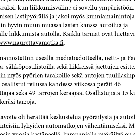
eaksi, kun liikkumisväline ei sovellu ympäristöön.
isen lastipyörällä ja jakoi myös kunniamainintoja 
tiin hyvin muun muassa lasten kanssa autoilua ja
lle liikkumista autolla. Kaikki tarinat ovat luettavi
www.naurettavamatka.fi
.
inostettiin usealla mediatiedotteella, netti- ja F
a, sähköpostilistoilla sekä liikkeissä jaettujen esitt
tiin myös pyörien tarakoille sekä autojen tuulilasin
sallistui reilussa kahdessa viikossa peräti 46
ttajaa sekä 49 tarrojen kerääjää. Osallistujista 15 ki
keräsi tarroja.
oite oli herättää keskustelua pyöräilystä ja autoil
enteisiin lyhyiden automatkojen vähentämiseksi. 
tosin vuosia kestäneellä, kampanjalla pyöräilyä on 