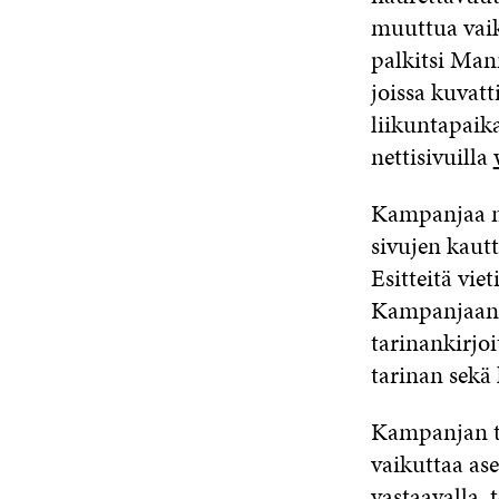
muuttua vaik
palkitsi Mann
joissa kuvat
liikuntapaika
nettisivuilla
Kampanjaa ma
sivujen kautt
Esitteitä vie
Kampanjaan o
tarinankirjoi
tarinan sekä 
Kampanjan tav
vaikuttaa as
vastaavalla, 