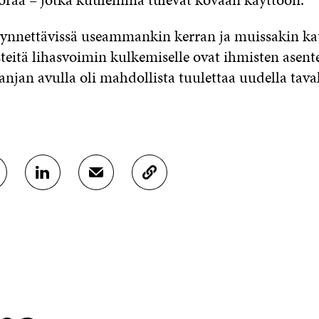
ynnettävissä useammankin kerran ja muissakin ka
eitä lihasvoimin kulkemiselle ovat ihmisten asentee
jan avulla oli mahdollista tuulettaa uudella taval
J
J
K
A
A
O
A
A
P
L
S
I
I
Ä
O
N
H
I
K
K
A
E
Ö
R
D
P
T
I
O
I