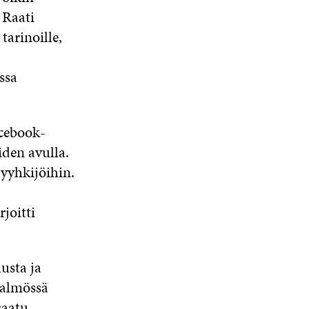
 Raati
tarinoille,
ssa
acebook-
eiden avulla.
pyyhkijöihin.
rjoitti
usta ja
Malmössä
saatu