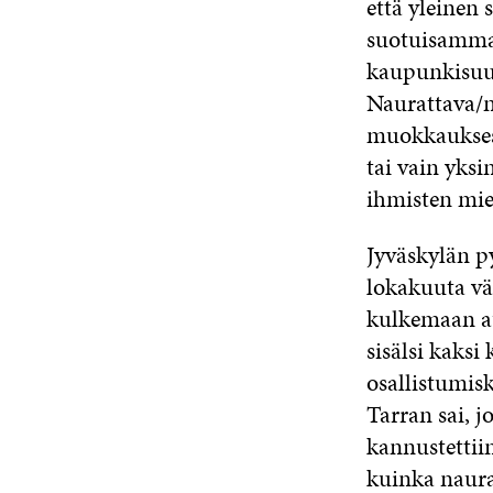
että yleinen
suotuisammak
kaupunkisuun
Naurattava/n
muokkauksess
tai vain yksi
ihmisten miel
Jyväskylän p
lokakuuta väl
kulkemaan au
sisälsi kaksi
osallistumisk
Tarran sai, j
kannustetti
kuinka naura