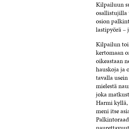
Kilpailuun s
osallistujil
osion palkint
lastipyörä – 
Kilpailun toi
kertomaan om
oikeastaan no
hauskoja ja o
tavalla usei
mielestä nau
joka matkust
Harmi kyllä, 
meni itse as
Palkintoraad
naurettavuutt