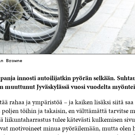
an Browne
anja innosti autoilijatkin pyörän selkään. Suht
on muuttunut Jyväskylässä vuosi vuodelta myönte
tää rahaa ja ympäristöä – ja kaiken lisäksi siitä saa 
s poljen töihin ja takaisin, en välttämättä tarvitse 
llä liikuntaharrastus tulee kätevästi kulkemisen siv
ovat motivoineet minua pyöräilemään, mutta olen