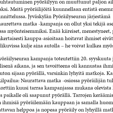
 suhtautuminen pyöräilyyn on muuttunut paljon a
si. Meitä pyöräilijöitä kuunnellaan entistä ene
nittelussa. Jyväskylän Pyöräilyseuran järjestämä
aurettava matka -kampanja on ollut yksi tekijä as
a myönteisemmiksi. Enää kiireiset, menestyneet, p
nkertaisesti kauppa-asioitaan hoitavat ihmiset eivä
ikuvissa kulje aina autolla – he voivat kulkea myös
yöräilyseuran kampanja toteutettiin 20. syyskuuta j
isenä aikana, ja sen tavoitteena oli kannustaa ihmi
ton sijaan pyörällä, varsinkin lyhyitä matkoja. 
 kilpailua: Naurattava matka -osiossa pyöräilijän tul
orttiin kuusi tarraa kampanjassa mukana olevista l
os paikalle oli saapunut pyörällä. Tarrojen keräämi
in ihmisiä pyöräilemään kauppaan ja samalla huo
ttavan helppoa ja nopeaa pyöräily on lyhyillä matk