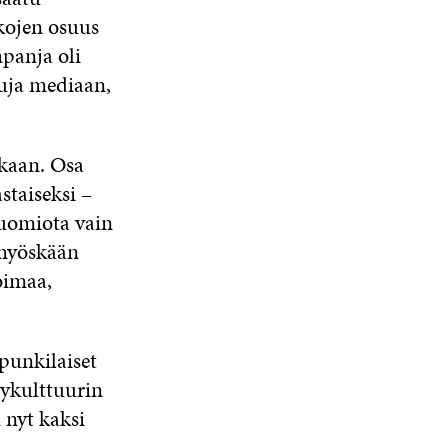
tkojen osuus
mpanja oli
tuja mediaan,
ukaan. Osa
staiseksi –
huomiota vain
 myöskään
oimaa,
upunkilaiset
lykulttuurin
 nyt kaksi