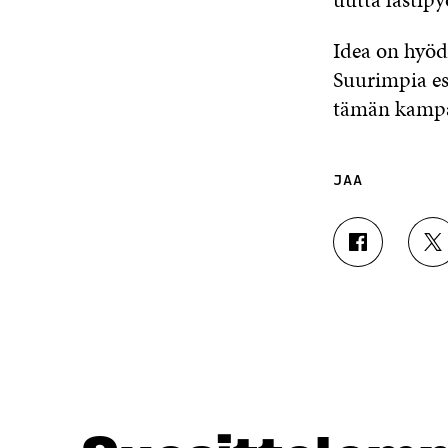
Idea on hyöd
Suurimpia est
tämän kampan
JAA
J
J
A
A
A
A
F
T
A
W
C
I
E
T
B
T
O
E
O
R