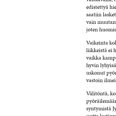
edistettyä h
saatiin laske
vain muutama
joten huomio
Vaikeinta ko
liikkeistä ei
vaikka kampa
hyvin lyhyis
uskonut pyö
vastoin ilmei
Välitöntä, ko
pyöräilemään
syntymistä J
uutta lastip