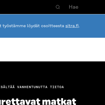
ot työstämme löydät osoitteesta
sitra.fi
.
ISÄLTÄÄ VANHENTUNUTTA TIETOA
urettavat matkat