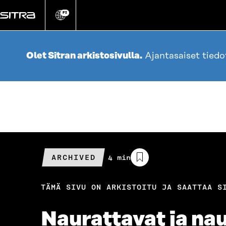
Siirry
suoraan
FI
Vaihda
sivuston
sisältöön
kieli
Olet Sitran arkistosivulla.
Ajantasaiset tied
ARCHIVED
Arvioitu
4 min
lukuaika
TÄMÄ SIVU ON ARKISTOITU JA SAATTAA S
Naurattavat ja na