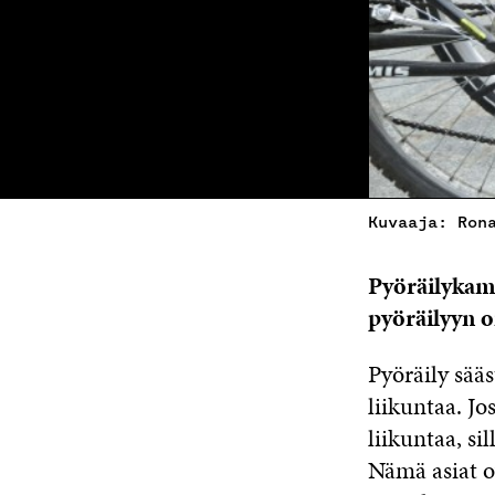
Kuvaaja: Ron
Pyöräilykamp
pyöräilyyn 
Pyöräily sääs
liikuntaa. Jo
liikuntaa, si
Nämä asiat 