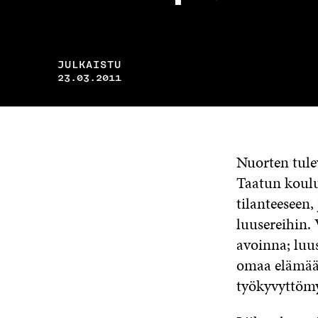
JULKAISTU
23.03.2011
Nuorten tule
Taatun koulu
tilanteeseen,
luusereihin. 
avoinna; luus
omaa elämään
työkyvyttömy