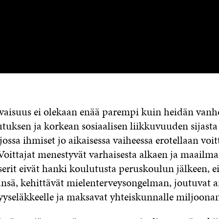
vaisuus ei olekaan enää parempi kuin heidän van
tuksen ja korkean sosiaalisen liikkuvuuden sijasta
 jossa ihmiset jo aikaisessa vaiheessa erotellaan voitt
Voittajat menestyvät varhaisesta alkaen ja maailma
erit eivät hanki koulutusta peruskoulun jälkeen, ei
sä, kehittävät mielenterveysongelman, joutuvat ai
yseläkkeelle ja maksavat yhteiskunnalle miljoona