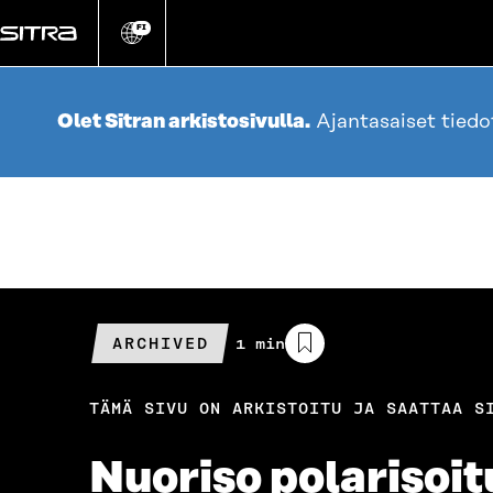
Siirry
suoraan
FI
Vaihda
sivuston
sisältöön
kieli
Olet Sitran arkistosivulla.
Ajantasaiset tied
ARCHIVED
Arvioitu
1 min
lukuaika
TÄMÄ SIVU ON ARKISTOITU JA SAATTAA S
Nuoriso polarisoit