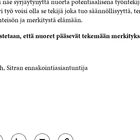
i näe syrjäytynyttä nuorta potentiaalisena työnteki
i työ voisi olla se tekijä joka tuo säännöllisyyttä, t
hteisön ja merkitystä elämään.
tetaan, että nuoret pääsevät tekemään merkitykse
h, Sitran ennakointiasiantuntija