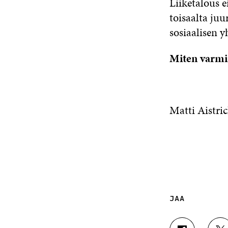
Liiketalous e
toisaalta juur
sosiaalisen y
Miten varmis
Matti Aistric
JAA