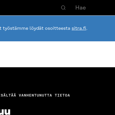
ot työstämme löydät osoitteesta
sitra.fi
.
ISÄLTÄÄ VANHENTUNUTTA TIETOA
uu