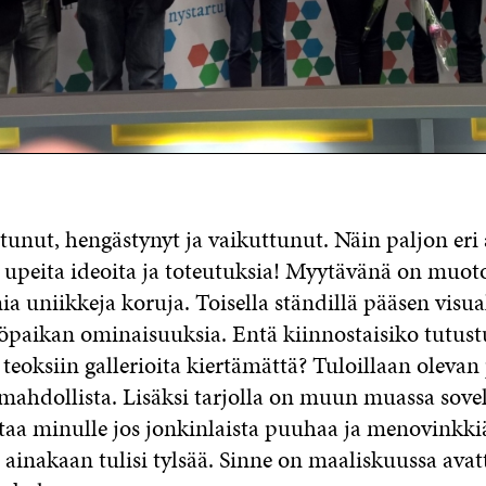
tunut, hengästynyt ja vaikuttunut. Näin paljon eri 
, upeita ideoita ja toteutuksia! Myytävänä on muoto
ia uniikkeja koruja. Toisella ständillä pääsen visu
öpaikan ominaisuuksia. Entä kiinnostaisiko tutus
n teoksiin gallerioita kiertämättä? Tuloillaan olevan
 mahdollista. Lisäksi tarjolla on muun muassa sovel
ttaa minulle jos jonkinlaista puuhaa ja menovinkkiä
 ainakaan tulisi tylsää. Sinne on maaliskuussa avat