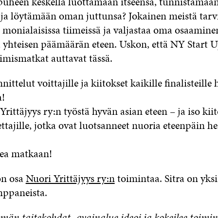
heen keskellä luottamaan itseensä, tunnistamaa
ja löytämään oman juttunsa? Jokainen meistä tarv
 monialaisissa tiimeissä ja valjastaa oma osaamin
 yhteisen päämäärän eteen. Uskon, että NY Start 
imismatkat auttavat tässä.
ttelut voittajille ja kiitokset kaikille finalisteille 
a!
Yrittäjyys ry:n työstä hyvän asian eteen – ja iso kiit
ttajille, jotka ovat luotsanneet nuoria eteenpäin h
nea matkaan!
n osa
Nuori Yrittäjyys ry:n
toimintaa. Sitra on yks
mppaneista.
män taitekohdat -avainalue ideoi ja kokeilee toimin