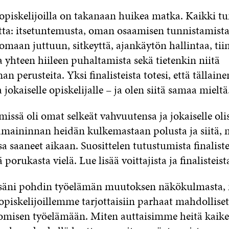
 opiskelijoilla on takanaan huikea matka. Kaikki t
ta: itsetuntemusta, oman osaamisen tunnistamista
omaan juttuun, sitkeyttä, ajankäytön hallintaa, tii
 yhteen hiileen puhaltamista sekä tietenkin niitä
an perusteita. Yksi finalisteista totesi, että tällai
a jokaiselle opiskelijalle – ja olen siitä samaa mieltä
imissä oli omat selkeät vahvuutensa ja jokaiselle oli
maininnan heidän kulkemastaan polusta ja siitä, m
sa saaneet aikaan. Suosittelen tutustumista finaliste
 porukasta vielä. Lue lisää voittajista ja finalisteis
säni pohdin työelämän muutoksen näkökulmasta,
piskelijoillemme tarjottaisiin parhaat mahdollise
omisen työelämään. Miten auttaisimme heitä kaik