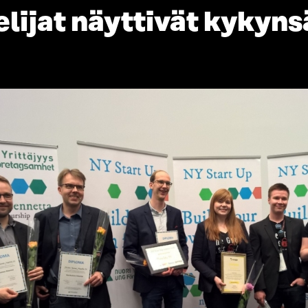
lijat näyttivät kykyns