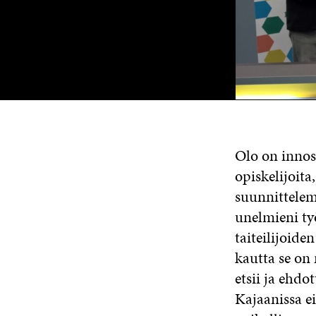
Olo on innos
opiskelijoita
suunnittelem
unelmieni ty
taiteilijoide
kautta se on
etsii ja ehdo
Kajaanissa ei