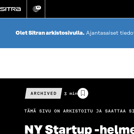
Siirry
suoraan
FI
Vaihda
sivuston
sisältöön
kieli
Olet Sitran arkistosivulla.
Ajantasaiset tied
ARCHIVED
Arvioitu
3 min
lukuaika
TÄMÄ SIVU ON ARKISTOITU JA SAATTAA S
NY Startup -helme