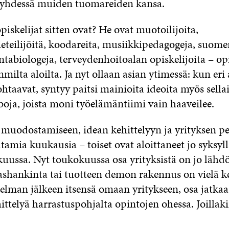
a yhdessä muiden tuomareiden kansa.
iskelijat sitten ovat? He ovat muotoilijoita,
eteilijöitä, koodareita, musiikkipedagogeja, suome
untabiologeja, terveydenhoitoalan opiskelijoita – opi
mmilta aloilta. Ja nyt ollaan asian ytimessä: kun eri
ohtaavat, syntyy paitsi mainioita ideoita myös sellai
ja, joista moni työelämäntiimi vain haaveilee.
 muodostamiseen, idean kehittelyyn ja yrityksen p
amia kuukausia – toiset ovat aloittaneet jo syksyllä
uussa. Nyt toukokuussa osa yrityksistä on jo lähdö
akashankinta tai tuotteen demon rakennus on vielä k
jelman jälkeen itsensä omaan yritykseen, osa jatkaa
ittelyä harrastuspohjalta opintojen ohessa. Joillaki