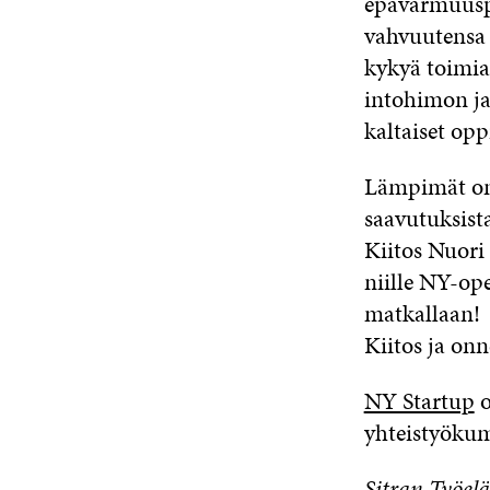
epävarmuuspu
vahvuutensa 
kykyä toimia
intohimon ja
kaltaiset opp
Lämpimät onni
saavutuksist
Kiitos Nuori 
niille NY-ope
matkallaan!
Kiitos ja on
NY Startup
o
yhteistyöku
Sitran Työelä