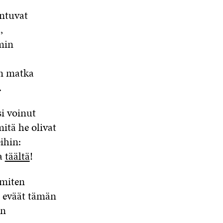
untuvat
,
min
nen matka
.
si voinut
itä he olivat
ihin:
ta
täältä
!
 miten
t eväät tämän
en