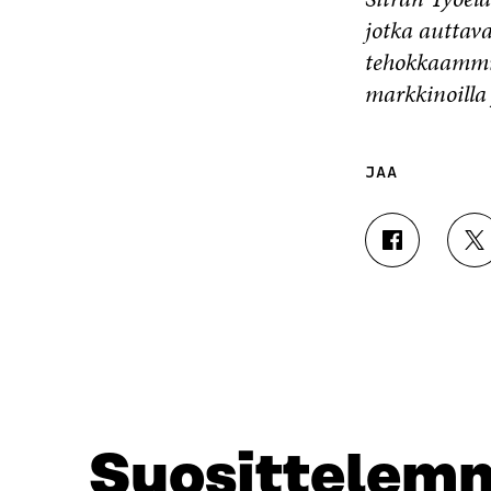
jotka auttava
tehokkaammin
markkinoilla 
JAA
J
J
A
A
A
A
F
T
A
W
C
I
E
T
B
T
O
E
O
R
Suosittelem
K
I
I
S