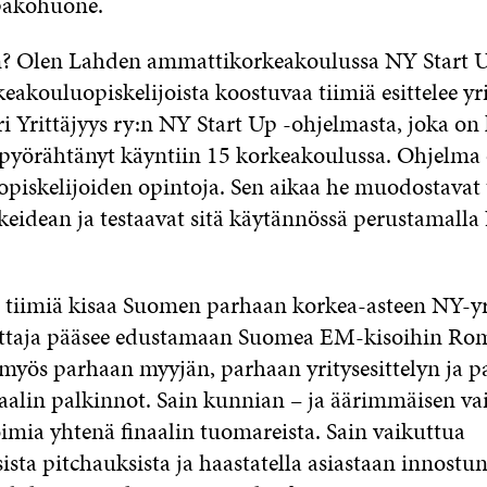
 pakohuone.
? Olen Lahden ammattikorkeakoulussa NY Start Up
keakouluopiskelijoista koostuvaa tiimiä esittelee yr
i Yrittäjyys ry:n NY Start Up -ohjelmasta, joka on
yörähtänyt käyntiin 15 korkeakoulussa. Ohjelma 
piskelijoiden opintoja. Sen aikaa he muodostavat 
ikeidean ja testaavat sitä käytännössä perustamalla
2 tiimiä kisaa Suomen parhaan korkea-asteen NY-y
Voittaja pääsee edustamaan Suomea EM-kisoihin Ro
t myös parhaan myyjän, parhaan yritysesittelyn ja 
iaalin palkinnot. Sain kunnian – ja äärimmäisen va
oimia yhtenä finaalin tuomareista. Sain vaikuttua
sta pitchauksista ja haastatella asiastaan innostun