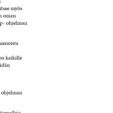
n
itsee myös
en oman
Up- ohjelman
hienoista
os kaikille
eidän
i ohjelman
tamalleja,