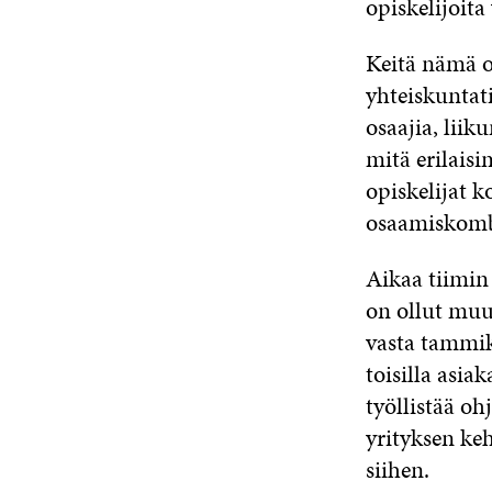
opiskelijoit
Keitä nämä op
yhteiskuntati
osaajia, liik
mitä erilaisi
opiskelijat k
osaamiskombo
Aikaa tiimin
on ollut muut
vasta tammik
toisilla asi
työllistää oh
yrityksen keh
siihen.