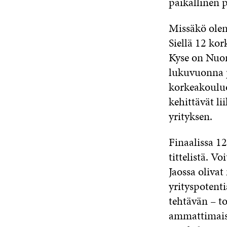
paikallinen
Missäkö olen
Siellä 12 kor
Kyse on Nuor
lukuvuonna p
korkeakouluo
kehittävät li
yrityksen.
Finaalissa 1
tittelistä. 
Jaossa oliva
yrityspotent
tehtävän – t
ammattimaisi