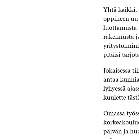
Yhtä kaikki,
oppineen uut
luottamusta 
rakennusta ja
yritystoiminn
pitäisi tarjot
Jokaisessa ti
antaa kunnia
lyhyessä ajas
kuulette tästä
Omassa työs
korkeakouluo
päivän ja hu