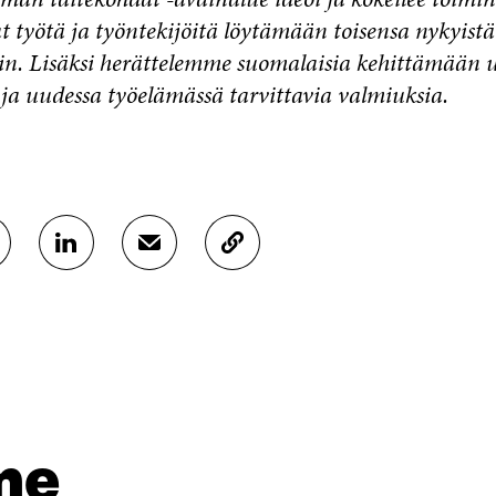
t työtä ja työntekijöitä löytämään toisensa nykyistä
. Lisäksi herättelemme suomalaisia kehittämään 
ja uudessa työelämässä tarvittavia valmiuksia.
J
J
K
A
A
O
A
A
P
L
S
I
I
Ä
O
N
H
I
K
K
A
E
Ö
R
D
P
T
I
O
I
me
N
S
K
I
T
K