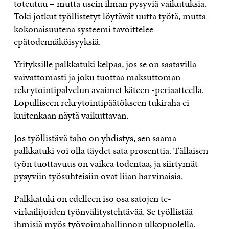
toteutuu – mutta usein ilman pysyviä vaikutuksia.
Toki jotkut työllistetyt löytävät uutta työtä, mutta
kokonaisuutena systeemi tavoittelee
epätodennäköisyyksiä.
Yrityksille palkkatuki kelpaa, jos se on saatavilla
vaivattomasti ja joku tuottaa maksuttoman
rekrytointipalvelun avaimet käteen -periaatteella.
Lopulliseen rekrytointipäätökseen tukiraha ei
kuitenkaan näytä vaikuttavan.
Jos työllistävä taho on yhdistys, sen saama
palkkatuki voi olla täydet sata prosenttia. Tällaisen
työn tuottavuus on vaikea todentaa, ja siirtymät
pysyviin työsuhteisiin ovat liian harvinaisia.
Palkkatuki on edelleen iso osa satojen te-
virkailijoiden työnvälitystehtävää. Se työllistää
ihmisiä myös työvoimahallinnon ulkopuolella.