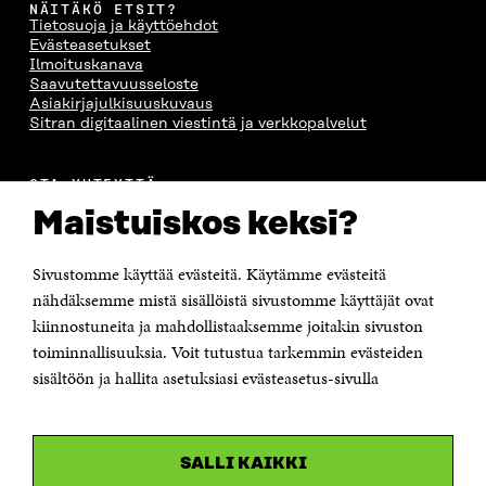
NÄITÄKÖ ETSIT?
Tietosuoja ja käyttöehdot
Evästeasetukset
Ilmoituskanava
Saavutettavuusseloste
Asiakirjajulkisuuskuvaus
Sitran digitaalinen viestintä ja verkkopalvelut
OTA YHTEYTTÄ
Suomen itsenäisyyden juhlarahasto Sitra
Maistuiskos keksi?
Itämerenkatu 11-13, PL 160,
00181 Helsinki
Sivustomme käyttää evästeitä. Käytämme evästeitä
Puhelin +358 294 618 991
Sähköpostiosoite
nähdäksemme mistä sisällöistä sivustomme käyttäjät ovat
etunimi.sukunimi@sitra.fi tai sitra@sitra.fi
kiinnostuneita ja mahdollistaaksemme joitakin sivuston
toiminnallisuuksia. Voit tutustua tarkemmin evästeiden
Saapumisohjeet
sisältöön ja hallita asetuksiasi evästeasetus-sivulla
Y-tunnus 0202132-3
OLEMME NÄISSÄ SOMEISSA
SALLI KAIKKI
Facebook
Avautuu