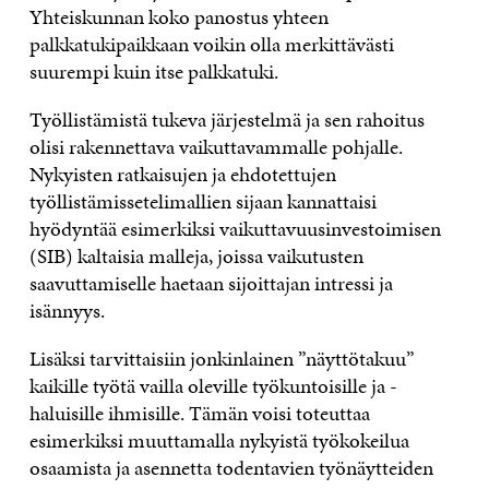
Yhteiskunnan koko panostus yhteen
palkkatukipaikkaan voikin olla merkittävästi
suurempi kuin itse palkkatuki.
Työllistämistä tukeva järjestelmä ja sen rahoitus
olisi rakennettava vaikuttavammalle pohjalle.
Nykyisten ratkaisujen ja ehdotettujen
työllistämissetelimallien sijaan kannattaisi
hyödyntää esimerkiksi vaikuttavuusinvestoimisen
(SIB) kaltaisia malleja, joissa vaikutusten
saavuttamiselle haetaan sijoittajan intressi ja
isännyys.
Lisäksi tarvittaisiin jonkinlainen ”näyttötakuu”
kaikille työtä vailla oleville työkuntoisille ja -
haluisille ihmisille. Tämän voisi toteuttaa
esimerkiksi muuttamalla nykyistä työkokeilua
osaamista ja asennetta todentavien työnäytteiden