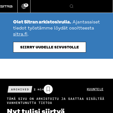
Siirry
FI
suoraan
Vaihda
Hae
sivuston
sisältöön
kieli
Olet Sitran arkistosivulla.
Ajantasaiset
tiedot työstämme löydät osoitteesta
sitra.fi
.
SIIRRY UUDELLE SIVUSTOLLE
Arvioitu
3 min
KUUNTELE
ARCHIVED
lukuaika
TÄMÄ SIVU ON ARKISTOITU JA SAATTAA SISÄLTÄÄ
VANHENTUNUTTA TIETOA
Nyt tulisi siirtyä