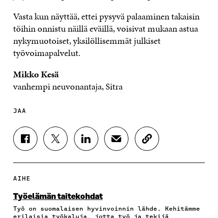
Vasta kun näyttää, ettei pysyvä palaaminen takaisin
töihin onnistu näillä eväillä, voisivat mukaan astua
nykymuotoiset, yksilöllisemmät julkiset
työvoimapalvelut.
Mikko Kesä
vanhempi neuvonantaja, Sitra
JAA
J
J
J
J
K
A
A
A
A
O
A
A
A
A
P
F
T
L
S
I
A
W
I
Ä
O
AIHE
C
I
N
H
I
E
T
K
K
A
Työelämän taitekohdat
B
T
E
Ö
R
Työ on suomalaisen hyvinvoinnin lähde. Kehitämme
O
E
D
P
T
erilaisia työkaluja, jotta työ ja tekijä