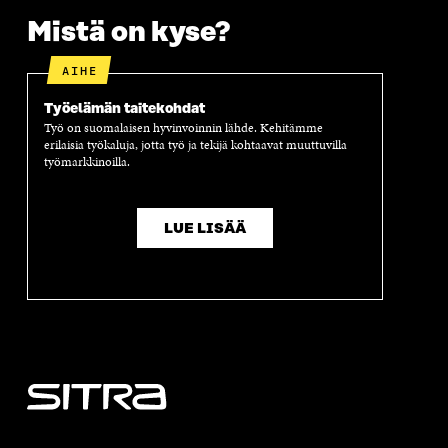
A
S
A
N
Mistä on kyse?
S
S
S
A
S
A
S
S
A
A
S
AIHE
A
Työelämän taitekohdat
Työ on suomalaisen hyvinvoinnin lähde. Kehitämme
erilaisia työkaluja, jotta työ ja tekijä kohtaavat muuttuvilla
työmarkkinoilla.
LUE LISÄÄ