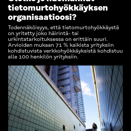
tietomurto­hyökkäyksen
organisaatioosi?
Todennäköisyys, että tietomurtohyökkäystä
on yritetty joko häirintä- tai
urkintatarkoituksessa on erittäin suuri.
Arvioiden mukaan 71 % kaikista yrityksiin
kohdistuvista verkkohyökkäyksistä kohdistuu
alle 100 henkilön yrityksiin.