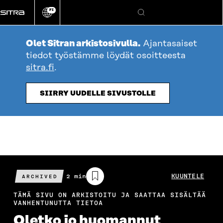
Siirry
FI
suoraan
Vaihda
Hae
sivuston
sisältöön
kieli
Olet Sitran arkistosivulla.
Ajantasaiset
tiedot työstämme löydät osoitteesta
sitra.fi
.
SIIRRY UUDELLE SIVUSTOLLE
Arvioitu
2 min
KUUNTELE
ARCHIVED
lukuaika
TÄMÄ SIVU ON ARKISTOITU JA SAATTAA SISÄLTÄÄ
VANHENTUNUTTA TIETOA
Oletko jo huomannut