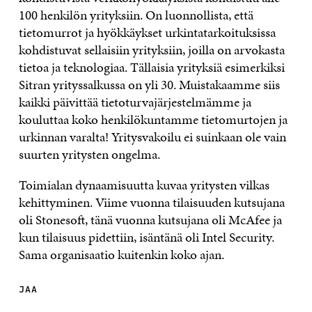
100 henkilön yrityksiin. On luonnollista, että
tietomurrot ja hyökkäykset urkintatarkoituksissa
kohdistuvat sellaisiin yrityksiin, joilla on arvokasta
tietoa ja teknologiaa. Tällaisia yrityksiä esimerkiksi
Sitran yrityssalkussa on yli 30. Muistakaamme siis
kaikki päivittää tietoturvajärjestelmämme ja
kouluttaa koko henkilökuntamme tietomurtojen ja
urkinnan varalta! Yritysvakoilu ei suinkaan ole vain
suurten yritysten ongelma.
Toimialan dynaamisuutta kuvaa yritysten vilkas
kehittyminen. Viime vuonna tilaisuuden kutsujana
oli Stonesoft, tänä vuonna kutsujana oli McAfee ja
kun tilaisuus pidettiin, isäntänä oli Intel Security.
Sama organisaatio kuitenkin koko ajan.
JAA