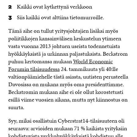
Kaikki ovat kytkettynä verkkoon
Siis kaikki ovat alttiina tietomurroille.
Tämä aihe on tullut yritysjohtajien lisäksi myös
poliitikkojen kansainvälisen keskustelun ytimeen
vasta vuonna 2013 johtuen useista todennetuista
hyökkäyksistä ja urkinnan paljastuksista. Beckstrom
puhuu kertomansa mukaan
World Economic
Forumin tilaisuudessa
24. tammikuuta yli 40:lle
valtionpäämiehelle tästä asiasta, uutisten perusteella
Davosissa on mukana myös oma presidenttimme.
Beckstromin mukaan aihe ei ole ollut korostetusti
esillä viime vuosien aikana, mutta nyt kiinnostus on
suurta.
Syy, miksi osallistuin Cyberstrat14-tilaisuuteen oli
seuraava: arvioiden mukaan 71 % kaikista yrityksiin
kohdistuvista verkkohyökkäyksistä kohdistuu alle