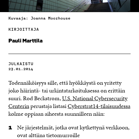
Kuvaaja: Joanna Moorhouse
KIRJOITTAJA
Pauli Marttila
JULKAISTU
23.01.2014
Todennäköisyys sille, että hyökkäystä on yritetty
joko häirintä- tai urkintatarkoituksessa on erittäin
suuri. Rod Beckstrom,
U.S. National Cybersecurity
Centerin
perustaja listasi
Cyberstrat14-tilaisuudessa
kolme oppiaan aiheesta suunnilleen näin:
Ne järjestelmät, jotka ovat kytkettynä verkkoon,
ovat alttiina tietomurroille