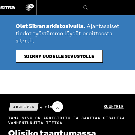
Siirry
FI
suoraan
Vaihda
Hae
sivuston
sisältöön
kieli
Olet Sitran arkistosivulla.
Ajantasaiset
tiedot työstämme löydät osoitteesta
sitra.fi
.
SIIRRY UUDELLE SIVUSTOLLE
Arvioitu
4 min
KUUNTELE
ARCHIVED
lukuaika
TÄMÄ SIVU ON ARKISTOITU JA SAATTAA SISÄLTÄÄ
VANHENTUNUTTA TIETOA
Olisiko taantumassa