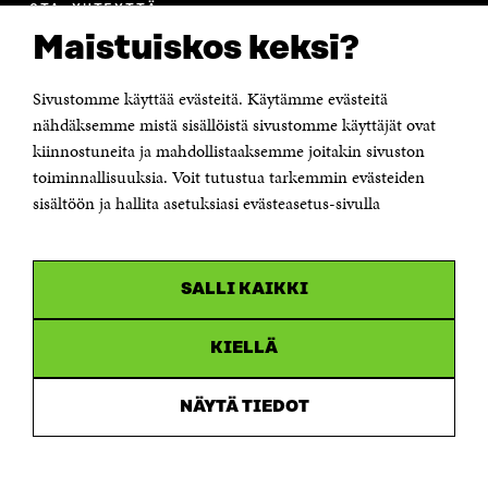
OTA YHTEYTTÄ
Suomen itsenäisyyden juhlarahasto Sitra
Maistuiskos keksi?
Itämerenkatu 11-13, PL 160,
00181 Helsinki
Sivustomme käyttää evästeitä. Käytämme evästeitä
Puhelin +358 294 618 991
Sähköpostiosoite
nähdäksemme mistä sisällöistä sivustomme käyttäjät ovat
etunimi.sukunimi@sitra.fi tai sitra@sitra.fi
kiinnostuneita ja mahdollistaaksemme joitakin sivuston
Saapumisohjeet
toiminnallisuuksia. Voit tutustua tarkemmin evästeiden
sisältöön ja hallita asetuksiasi evästeasetus-sivulla
Y-tunnus 0202132-3
OLEMME NÄISSÄ SOMEISSA
SALLI KAIKKI
Facebook
Avautuu
uudessa
Linkedin
ikkunassa
KIELLÄ
Avautuu
uudessa
Youtube
ikkunassa
Avautuu
NÄYTÄ TIEDOT
uudessa
Instagram
ikkunassa
Avautuu
uudessa
ikkunassa