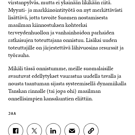
virstanpylväs, mutta ei yksinään likikään riitä.
Myynti- ja markkinointityötä on nyt merkittävästi
lisättävä, jotta tavoite Suomen nostamisesta
maailman kiinnostuksen kohteeksi
terveydenhuollon ja vanhainhoidon parhaiden
ratkaisujen toteuttajana onnistuu. Lisäksi uuden
toteuttajille on järjestettävä lähivuosina resurssit ja
työrauha.
Mikäli tässä onnistumme, meille suomalaisille
avautuvat edellytykset vaurastua uudella tavalla ja
nousta taantuman sijasta systeemisellä dynamiikalla
Tanskan rinnalle (tai jopa ohi) maailman
onnellisimpien kansakuntien eliittiin.
JAA
J
J
J
J
K