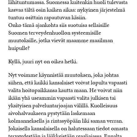
lähituntumassa. Suomessa kuitenkin huoli tulevasta
kasvaa tältä osin kaiken aikaa: nykyinen järjestelmä
tuntuu osittain rapautuvan käsiin.
Onko tämä ajankohta siis suotuisa sellaisille
Suomen terveydenhuollon systeemisille
muutoksille, jotka vievät maamme maailman
huipulle?
Kyllä, juuri nyt on oikea hetki.
Nyt voimme käynnistää muutoksen, joka johtaa
siihen, että kaikki kansalaiset voivat lopulta vapaasti
valita hoitopaikkansa kautta maan. He voivat niin
ikään yhä useammin vapaasti valita julkisen tai
yksityisen palveluntarjoajan välillä. Kuolleisuus
aivohalvaukseen pystytään laskemaan
kolmanneksella ja rintasyöpään liki saman verran.
Jokaisella kansalaisella on halutessaan tiedot omasta
terveydestään ja lääkkeistään reaaliajassa. Ennalta