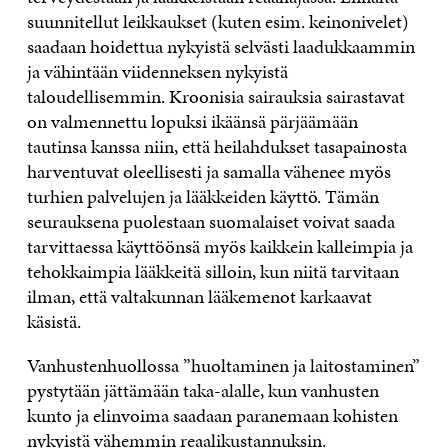
suunnitellut leikkaukset (kuten esim. keinonivelet)
saadaan hoidettua nykyistä selvästi laadukkaammin
ja vähintään viidenneksen nykyistä
taloudellisemmin. Kroonisia sairauksia sairastavat
on valmennettu lopuksi ikäänsä pärjäämään
tautinsa kanssa niin, että heilahdukset tasapainosta
harventuvat oleellisesti ja samalla vähenee myös
turhien palvelujen ja lääkkeiden käyttö. Tämän
seurauksena puolestaan suomalaiset voivat saada
tarvittaessa käyttöönsä myös kaikkein kalleimpia ja
tehokkaimpia lääkkeitä silloin, kun niitä tarvitaan
ilman, että valtakunnan lääkemenot karkaavat
käsistä.
Vanhustenhuollossa ”huoltaminen ja laitostaminen”
pystytään jättämään taka-alalle, kun vanhusten
kunto ja elinvoima saadaan paranemaan kohisten
nykyistä vähemmin reaalikustannuksin.