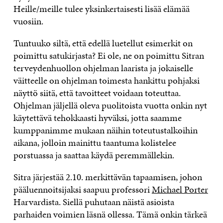
Heille/meille tulee yksinkertaisesti lisää elämää
vuosiin.
Tuntuuko siltä, että edellä luetellut esimerkit on
poimittu satukirjasta? Ei ole, ne on poimittu Sitran
terveydenhuollon ohjelman laarista ja jokaiselle
väitteelle on ohjelman toimesta hankittu pohjaksi
näyttö siitä, että tavoitteet voidaan toteuttaa.
Ohjelman jäljellä oleva puolitoista vuotta onkin nyt
käytettävä tehokkaasti hyväksi, jotta saamme
kumppanimme mukaan näihin toteutustalkoihin
aikana, jolloin mainittu taantuma kolistelee
porstuassa ja saattaa käydä peremmällekin.
Sitra järjestää 2.10. merkittävän tapaamisen, johon
pääluennoitsijaksi saapuu professori
Michael Porter
Harvardista. Siellä puhutaan näistä asioista
parhaiden voimien läsnä ollessa. Tämä onkin tärkeä