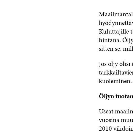
Maailmantalo
hyödynnettäv
Kuluttajille
hintana. Ölj
sitten se, mil
Jos öljy olisi
tarkkailtavie
kuoleminen. 
Öljyn tuota
Useat maailm
vuosina muut
2010 vihdoin