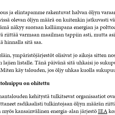
us ja elintapamme rakentuvat halvan öljyn varaan.
issä olevan öljyn määrä on kuitenkin jatkuvasti v
 tämä näkyy suoraan kalliimpana energian ja poltto
yä riittää varmaan maailman tappiin asti, mutta asi
lä hinnalla sitä saa.
 eläin, ympäristöjärjestöt olisivat jo aikoja sitten n
n lajien listalle. Tänä päivänä sitä uhkaisi jo suku
Miten käy talouden, jos öljy uhkaa kuolla sukupu
ntohuippu on ohitettu
antalouden kehitystä tulkitsevat organisaatiot ova
taneet radikaalisti tulkintojaan öljyn määrän riitt
 myös kansainvälinen energia-alan järjestö
IEA
kor