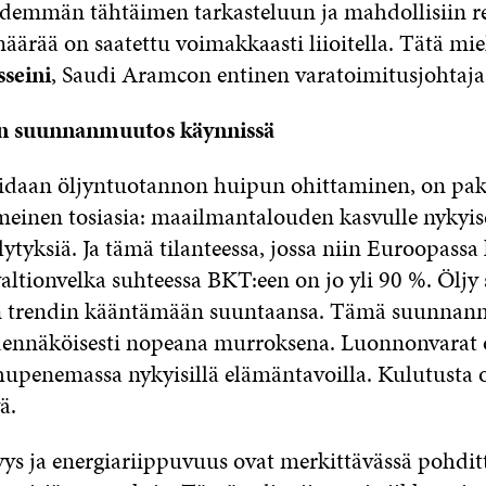
idemmän tähtäimen tarkasteluun ja mahdollisiin re
äärää on saatettu voimakkaasti liioitella. Tätä mie
seini
, Saudi Aramcon entinen varatoimitusjohtaja
n suunnanmuutos käynnissä
daan öljyntuotannon huipun ohittaminen, on pa
meinen tosiasia: maailmantalouden kasvulle nykyis
lytyksiä. Ja tämä tilanteessa, jossa niin Euroopassa
ltionvelka suhteessa BKT:een on jo yli 90 %. Öljy 
n trendin kääntämään suuntaansa. Tämä suunnan
dennäköisesti nopeana murroksena. Luonnonvarat 
hupenemassa nykyisillä elämäntavoilla. Kulutusta o
ä.
yys ja energiariippuvuus ovat merkittävässä pohdit