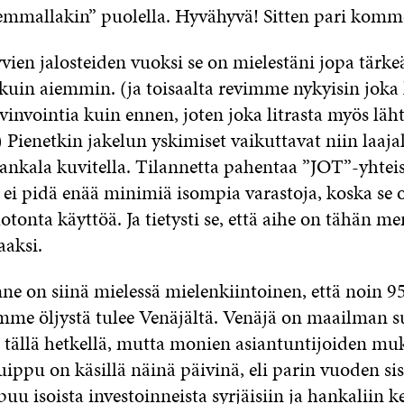
isemmallakin” puolella. Hyvähyvä! Sitten pari komm
vien jalosteiden vuoksi se on mielestäni jopa tärk
in aiemmin. (ja toisaalta revimme nykyisin joka l
nvointia kuin ennen, joten joka litrasta myös lä
 Pienetkin jakelun yskimiset vaikuttavat niin laajal
 hankala kuvitella. Tilannetta pahentaa ”JOT”-yht
ei pidä enää minimiä isompia varastoja, koska se o
onta käyttöä. Ja tietysti se, että aihe on tähän m
aaksi.
ne on siinä mielessä mielenkiintoinen, että noin 9
me öljystä tulee Venäjältä. Venäjä on maailman s
a tällä hetkellä, mutta monien asiantuntijoiden mu
ippu on käsillä näinä päivinä, eli parin vuoden si
puu isoista investoinneista syrjäisiin ja hankaliin ke