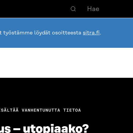
ot työstämme löydät osoitteesta
sitra.fi
.
ISÄLTÄÄ VANHENTUNUTTA TIETOA
us – utopiaako?