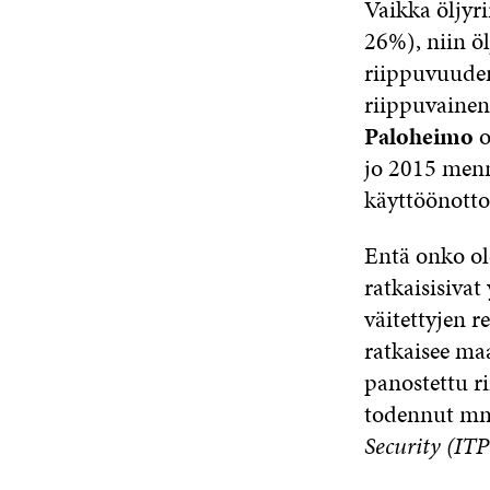
Vaikka öljyr
26%), niin öl
riippuvuuden
riippuvainen
Paloheimo
o
jo 2015 menn
käyttöönotto
Entä onko ol
ratkaisisivat
väitettyjen r
ratkaisee ma
panostettu ri
todennut mm
Security (IT