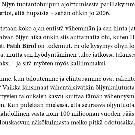
 öljyn tuotantohuipun ajoittumisesta parillakymm
ertoi, että hupsista – sehän olikin jo 2006.
uotetaan koko ajan entistä vähemmän ja sen hinta ja
lvan öljyn aika onkin siis auttamatta ohi, kuten I
ti
Fatih Birol
on todennut. Ei ole kysymys öljyn l
, mutta sen hyödyntäminen tulee jatkossa teknises
si – ja sitä myöten myös kalliimmaksi.
emme, kun taloutemme ja elintapamme ovat rakent
? Vaikka länsimaat vähentäisivätkin öljynkulutusta
tyvien talouksien kasvu kuittaa tämän vähennysm
n. Kun pidetään mielessä, että seuraava öljyntuot
hdollinen vasta noin 100 miljoonan vuoden pääst
alouskasvun näkökulmasta melko pitkä odotusaika