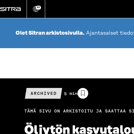
Siirry
suoraan
FI
Vaihda
sivuston
sisältöön
kieli
Olet Sitran arkistosivulla.
Ajantasaiset tied
ARCHIVED
Arvioitu
5 min
lukuaika
TÄMÄ SIVU ON ARKISTOITU JA SAATTAA S
Öljytön kasvutalo