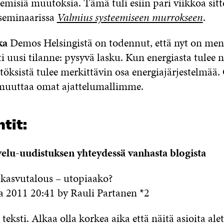
eemisiä muutoksia. Tämä tuli esiin pari viikkoa sitt
 seminaarissa
Valmius systeemiseen murrokseen
.
ka
Demos Helsingistä on todennut, että nyt on men
sti uusi tilanne: pysyvä lasku. Kun energiasta tulee 
öksistä tulee merkittävin osa energiajärjestelmää. 
muuttaa omat ajattelumallimme.
tit:
lvelu-uudistuksen yhteydessä vanhasta blogista
n kasvutalous – utopiaako?
a 2011 20:41 by Rauli Partanen *2
s teksti. Alkaa olla korkea aika että näitä asioita al