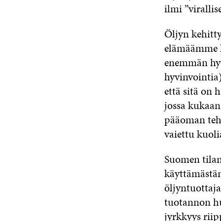
ilmi ”virall
Öljyn kehitty
elämäämme ku
enemmän hyvi
hyvinvointia)
että sitä on
jossa kukaan 
pääoman tehot
vaiettu kuoli
Suomen tilan
käyttämästäm
öljyntuottaj
tuotannon hu
jyrkkyys riip