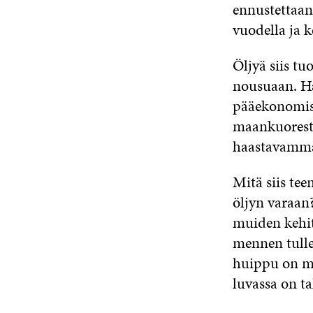
ennustettaan
vuodella ja k
Öljyä siis t
nousuaan. Ha
pääekonomis
maankuoresta
haastavammak
Mitä siis te
öljyn varaan
muiden kehit
mennen tulle
huippu on ma
luvassa on t