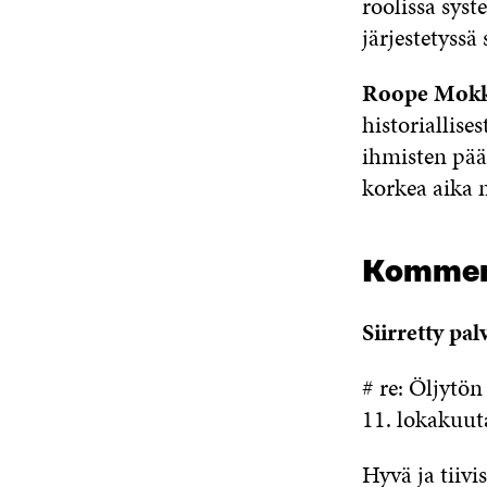
roolissa syst
järjestetyssä
Roope Mok
historiallise
ihmisten päät
korkea aika 
Kommen
Siirretty pa
# re: Öljytö
11. lokakuut
Hyvä ja tiivi