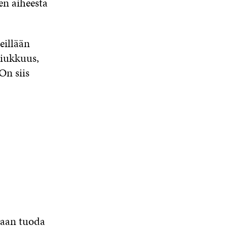
en aiheesta
eillään
niukkuus,
On siis
etaan tuoda