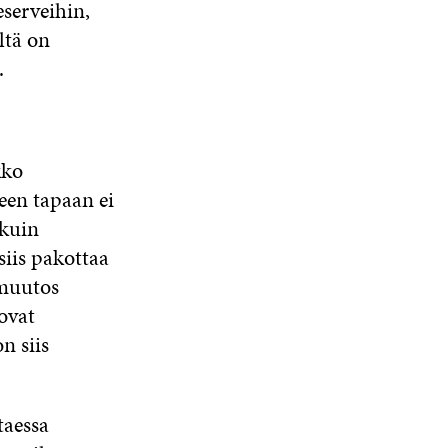
serveihin,
ltä on
.
kko
een tapaan ei
 kuin
siis pakottaa
muutos
ovat
n siis
taessa