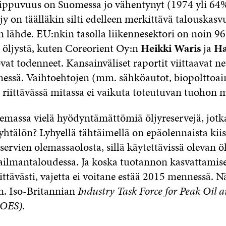
iippuvuus on Suomessa jo vähentynyt (1974 yli 64
jy on täälläkin silti edelleen merkittävä talouskasv
 lähde. EU:nkin tasolla liikennesektori on noin 9
 öljystä, kuten Coreorient Oy:n
Heikki Waris
ja
Ha
vat todenneet. Kansainväliset raportit viittaavat n
essä. Vaihtoehtojen (mm. sähköautot, biopolttoai
 riittävässä mitassa ei vaikuta toteutuvan tuohon 
emassa vielä hyödyntämättömiä öljyreservejä, jotk
 yhtälön? Lyhyellä tähtäimellä on epäolennaista kiis
eservien olemassaolosta, sillä käytettävissä olevan 
ailmantaloudessa. Ja koska tuotannon kasvattamise
ittävästi, vajetta ei voitane estää 2015 mennessä. N
. Iso-Britannian
Industry Task Force for Peak Oil 
POES)
.