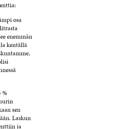
enttia:
eämpi osa
itrasta
htee enemmän
la kentällä
eiskuntamme,
lisi
ennessä
5 %
uurin
kaan sen
sään. Laskun
nttiin ja