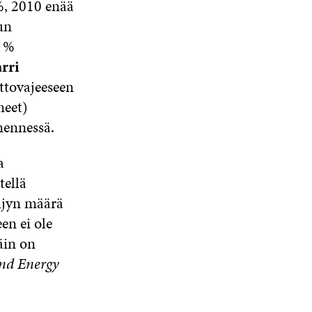
%, 2010 enää
S
un
S
A
6 %
rri
ettovajeeseen
neet)
mennessä.
a
tellä
öljyn määrä
en ei ole
äin on
and Energy