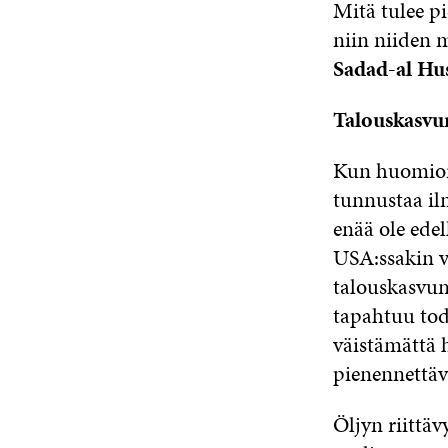
Mitä tulee p
niin niiden m
Sadad-al Hus
Talouskasvu
Kun huomioi
tunnustaa il
enää ole edel
USA:ssakin va
talouskasvu
tapahtuu to
väistämättä 
pienennettäv
Öljyn riittäv