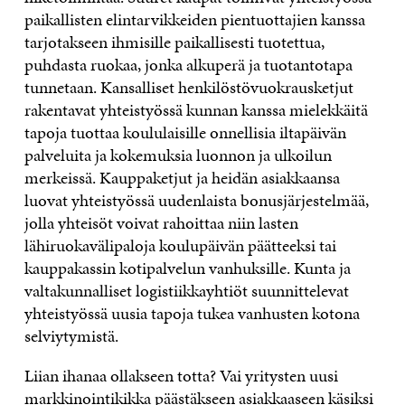
paikallisten elintarvikkeiden pientuottajien kanssa
tarjotakseen ihmisille paikallisesti tuotettua,
puhdasta ruokaa, jonka alkuperä ja tuotantotapa
tunnetaan. Kansalliset henkilöstövuokrausketjut
rakentavat yhteistyössä kunnan kanssa mielekkäitä
tapoja tuottaa koululaisille onnellisia iltapäivän
palveluita ja kokemuksia luonnon ja ulkoilun
merkeissä. Kauppaketjut ja heidän asiakkaansa
luovat yhteistyössä uudenlaista bonusjärjestelmää,
jolla yhteisöt voivat rahoittaa niin lasten
lähiruokavälipaloja koulupäivän päätteeksi tai
kauppakassin kotipalvelun vanhuksille. Kunta ja
valtakunnalliset logistiikkayhtiöt suunnittelevat
yhteistyössä uusia tapoja tukea vanhusten kotona
selviytymistä.
Liian ihanaa ollakseen totta? Vai yritysten uusi
markkinointikikka päästäkseen asiakkaaseen käsiksi