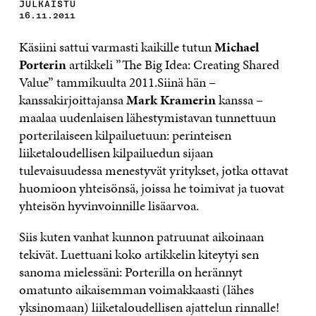
JULKAISTU
16.11.2011
Käsiini sattui varmasti kaikille tutun
Michael
Porterin
artikkeli ”The Big Idea: Creating Shared
Value” tammikuulta 2011.Siinä hän –
kanssakirjoittajansa
Mark Kramerin
kanssa –
maalaa uudenlaisen lähestymistavan tunnettuun
porterilaiseen kilpailuetuun: perinteisen
liiketaloudellisen kilpailuedun sijaan
tulevaisuudessa menestyvät yritykset, jotka ottavat
huomioon yhteisönsä, joissa he toimivat ja tuovat
yhteisön hyvinvoinnille lisäarvoa.
Siis kuten vanhat kunnon patruunat aikoinaan
tekivät. Luettuani koko artikkelin kiteytyi sen
sanoma mielessäni: Porterilla on herännyt
omatunto aikaisemman voimakkaasti (lähes
yksinomaan) liiketaloudellisen ajattelun rinnalle!