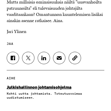
Mutta millaisia ominaisuuksia näiltä ”uusvanhoilta
patruunoilta” eli tulevaisuuden johtajilta
vaaditaankaan? Omantunnon kuuntelemisen lisäksi
ainakin asenne ratkaisee. Aina.
Jari Ylinen
JAA
J
J
J
J
K
A
A
A
A
O
A
A
A
A
P
F
T
L
S
I
A
W
I
Ä
O
AIHE
C
I
N
H
I
E
T
K
K
A
Julkishallinnon johtamisohjelma
B
T
E
Ö
R
Kohti uutta johtamista. Toteutusvoimaa
O
E
D
P
T
uudistumiseen.
O
R
I
O
I
K
I
N
S
K
I
S
I
T
K