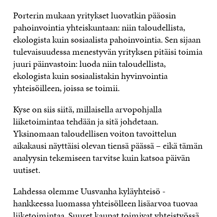
Porterin mukaan yritykset luovatkin pääosin
pahoinvointia yhteiskuntaan: niin taloudellista,
ekologista kuin sosiaalista pahoinvointia. Sen sijaan
tulevaisuudessa menestyvän yrityksen pitäisi toimia
juuri päinvastoin: luoda niin taloudellista,
ekologista kuin sosiaalistakin hyvinvointia
yhteisöilleen, joissa se toimii.
Kyse on siis siitä, millaisella arvopohjalla
liiketoimintaa tehdään ja sitä johdetaan.
Yksinomaan taloudellisen voiton tavoittelun
aikakausi näyttäisi olevan tiensä päässä – eikä tämän
analyysin tekemiseen tarvitse kuin katsoa päivän
uutiset.
Lahdessa olemme Uusvanha kyläyhteisö -
hankkeessa luomassa yhteisölleen lisäarvoa tuovaa
liiketoimintaa. Suuret kaupat toimivat yhteistyössä