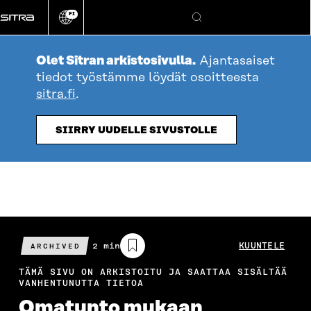
Siirry
FI
suoraan
Vaihda
Hae
sivuston
sisältöön
kieli
Olet Sitran arkistosivulla.
Ajantasaiset
tiedot työstämme löydät osoitteesta
sitra.fi
.
SIIRRY UUDELLE SIVUSTOLLE
Arvioitu
2 min
KUUNTELE
ARCHIVED
lukuaika
TÄMÄ SIVU ON ARKISTOITU JA SAATTAA SISÄLTÄÄ
VANHENTUNUTTA TIETOA
Omatunto mukaan