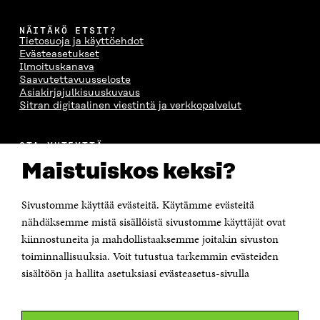
A
A
S
A
NÄITÄKÖ ETSIT?
Tietosuoja ja käyttöehdot
Evästeasetukset
Ilmoituskanava
Saavutettavuusseloste
Asiakirjajulkisuuskuvaus
Sitran digitaalinen viestintä ja verkkopalvelut
OTA YHTEYTTÄ
Suomen itsenäisyyden juhlarahasto Sitra
Maistuiskos keksi?
Itämerenkatu 11-13, PL 160,
00181 Helsinki
Sivustomme käyttää evästeitä. Käytämme evästeitä
Puhelin +358 294 618 991
Sähköpostiosoite
nähdäksemme mistä sisällöistä sivustomme käyttäjät ovat
etunimi.sukunimi@sitra.fi tai sitra@sitra.fi
kiinnostuneita ja mahdollistaaksemme joitakin sivuston
Saapumisohjeet
toiminnallisuuksia. Voit tutustua tarkemmin evästeiden
sisältöön ja hallita asetuksiasi evästeasetus-sivulla
Y-tunnus 0202132-3
OLEMME NÄISSÄ SOMEISSA