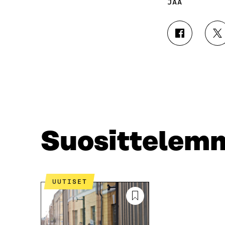
JAA
J
J
A
A
A
A
F
T
A
W
C
I
E
T
B
T
O
E
O
R
Suosittelem
K
I
I
S
S
S
S
Ä
A
A
UUTISET
A
V
V
A
A
U
U
T