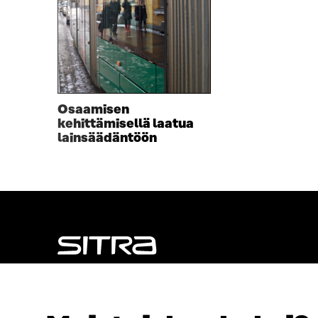
T
U
U
U
U
U
U
U
U
D
D
E
E
S
S
S
Osaamisen
S
A
kehittämisellä laatua
A
I
lainsäädäntöön
I
K
K
K
K
U
U
N
N
A
A
S
S
S
S
A
A
NÄITÄKÖ ETSIT?
Tietosuoja ja käyttöehdot