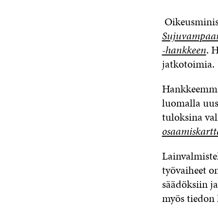
Oikeusminist
Sujuvampaan
-hankkeen
. 
jatkotoimia.
Hankkeemme t
luomalla uus
tuloksina va
osaamiskartt
Lainvalmiste
työvaiheet on
säädöksiin ja
myös tiedon 