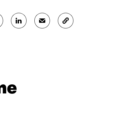
J
J
K
A
A
O
A
A
P
L
S
I
I
Ä
O
N
H
I
K
K
A
E
Ö
R
D
P
T
I
O
I
me
N
S
K
I
T
K
S
I
E
S
L
L
Ä
L
I
A
A
N
V
A
L
A
V
I
U
A
N