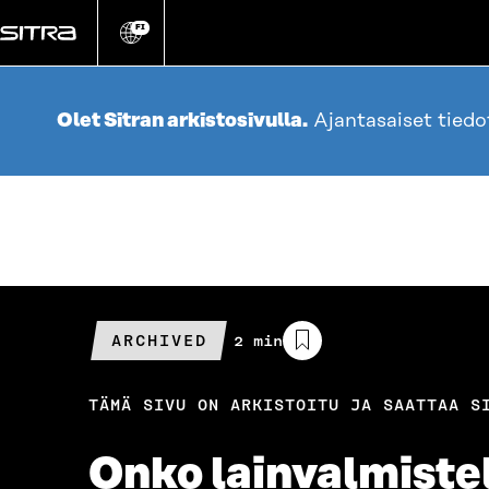
Siirry
suoraan
FI
Vaihda
sivuston
sisältöön
kieli
Olet Sitran arkistosivulla.
Ajantasaiset tied
ARCHIVED
Arvioitu
2 min
lukuaika
TÄMÄ SIVU ON ARKISTOITU JA SAATTAA S
Onko lainvalmiste