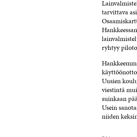
Lainvalmiste
tarvittava a
Osaamiskartt
Hankkeessam
lainvalmiste
ryhtyy pilot
Hankkeemme o
käyttöönotto 
Uusien koulu
viestintä mui
suinkaan pää
Usein sanota
niiden keksi