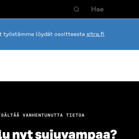
ot työstämme löydät osoitteesta
sitra.fi
.
ISÄLTÄÄ VANHENTUNUTTA TIETOA
lu nyt sujuvampaa?