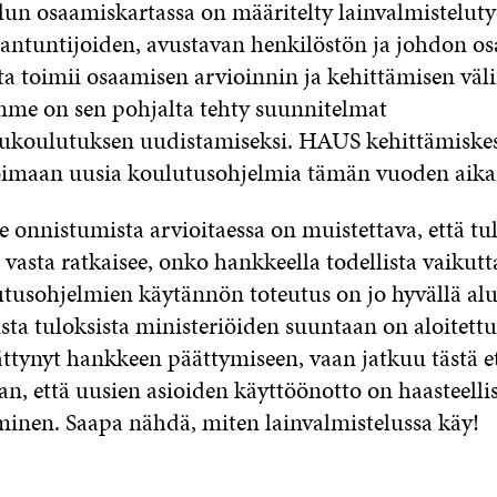
lun osaamiskartassa on määritelty lainvalmisteluty
siantuntijoiden, avustavan henkilöstön ja johdon o
a toimii osaamisen arvioinnin ja kehittämisen väl
me on sen pohjalta tehty suunnitelmat
lukoulutuksen uudistamiseksi. HAUS kehittämiske
oimaan uusia koulutusohjelmia tämän vuoden aika
nnistumista arvioitaessa on muistettava, että tu
vasta ratkaisee, onko hankkeella todellista vaikutt
tusohjelmien käytännön toteutus on jo hyvällä alul
sta tuloksista ministeriöiden suuntaan on aloitettu.
ttynyt hankkeen päättymiseen, vaan jatkuu tästä e
an, että uusien asioiden käyttöönotto on haasteell
minen. Saapa nähdä, miten lainvalmistelussa käy!