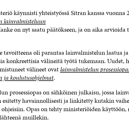
eriö käynnisti yhteistyössä Sitran kanssa vuonna 
 lainvalmisteluun
Hanke on nyt saatu päätökseen, ja on aika arvioida t
avoitteena oli parantaa lainvalmistelun laatua ja
ia konkreettisia välineitä työtä tukemaan. Uudet,
lmistuneet välineet ovat
lainvalmistelun prosessiopa
a ja koulutusohjelmat
.
lun prosessiopas on sähköinen julkaisu, jossa lain
 esitetty havainnollisesti ja linkitetty kutakin vaih
 ohjeisiin. Opas on tehty ministeriöiden käyttöön,
lähteenä muillekin.