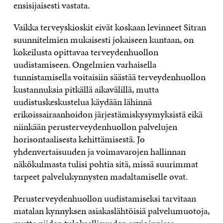
ensisijaisesti vastata.
Vaikka terveyskioskit eivät koskaan levinneet Sitran
suunnitelmien mukaisesti jokaiseen kuntaan, on
kokeilusta opittavaa terveydenhuollon
uudistamiseen. Ongelmien varhaisella
tunnistamisella voitaisiin säästää terveydenhuollon
kustannuksia pitkällä aikavälillä, mutta
uudistuskeskustelua käydään lähinnä
erikoissairaanhoidon järjestämiskysymyksistä eikä
niinkään perusterveydenhuollon palvelujen
horisontaalisesta kehittämisestä. Jo
yhdenvertaisuuden ja voimavarojen hallinnan
näkökulmasta tulisi pohtia sitä, missä suurimmat
tarpeet palvelukynnysten madaltamiselle ovat.
Perusterveydenhuollon uudistamiseksi tarvitaan
matalan kynnyksen asiakaslähtöisiä palvelumuotoja,