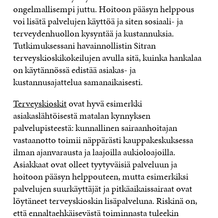
ongelmallisempi juttu. Hoitoon pääsyn helppous
voi lisätä palvelujen käyttöä ja siten sosiaali- ja
terveydenhuollon kysyntää ja kustannuksia.
Tutkimuksessani havainnollistin Sitran
terveyskioskikokeilujen avulla sitä, kuinka hankalaa
on käytännössä edistää asiakas- ja
kustannusajattelua samanaikaisesti.
Terveyskioskit
ovat hyvä esimerkki
asiakaslähtöisestä matalan kynnyksen
palvelupisteestä: kunnallinen sairaanhoitajan
vastaanotto toimii näppärästi kauppakeskuksessa
ilman ajanvarausta ja laajoilla aukioloajoilla.
Asiakkaat ovat olleet tyytyväisiä palveluun ja
hoitoon pääsyn helppouteen, mutta esimerkiksi
palvelujen suurkäyttäjät ja pitkäaikaissairaat ovat
löytäneet terveyskioskin lisäpalveluna. Riskinä on,
että ennaltaehkäisevästä toiminnasta tuleekin