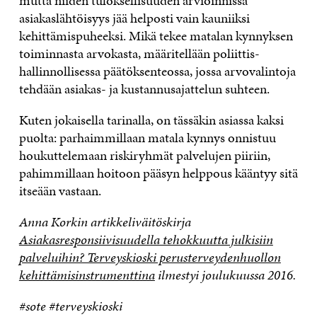
mutta niiden tuloksellisuuden arvioinnissa
asiakaslähtöisyys jää helposti vain kauniiksi
kehittämispuheeksi. Mikä tekee matalan kynnyksen
toiminnasta arvokasta, määritellään poliittis-
hallinnollisessa päätöksenteossa, jossa arvovalintoja
tehdään asiakas- ja kustannusajattelun suhteen.
Kuten jokaisella tarinalla, on tässäkin asiassa kaksi
puolta: parhaimmillaan matala kynnys onnistuu
houkuttelemaan riskiryhmät palvelujen piiriin,
pahimmillaan hoitoon pääsyn helppous kääntyy sitä
itseään vastaan.
Anna Korkin artikkeliväitöskirja
Asiakasresponsiivisuudella tehokkuutta julkisiin
palveluihin? Terveyskioski perusterveydenhuollon
kehittämisinstrumenttina
ilmestyi joulukuussa 2016.
#sote #terveyskioski