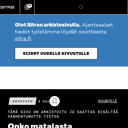
Siirry
FI
suoraan
Vaihda
Hae
sivuston
sisältöön
kieli
Olet Sitran arkistosivulla.
Ajantasaiset
tiedot työstämme löydät osoitteesta
sitra.fi
.
SIIRRY UUDELLE SIVUSTOLLE
Arvioitu
3 min
KUUNTELE
ARCHIVED
lukuaika
TÄMÄ SIVU ON ARKISTOITU JA SAATTAA SISÄLTÄÄ
VANHENTUNUTTA TIETOA
Onko matalasta