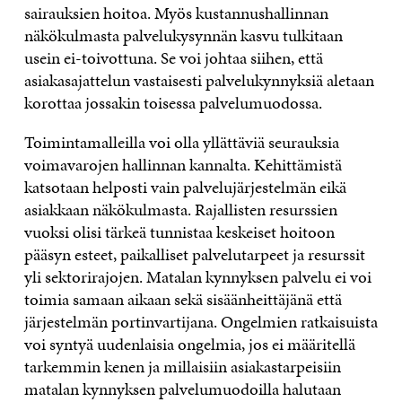
sairauksien hoitoa. Myös kustannushallinnan
näkökulmasta palvelukysynnän kasvu tulkitaan
usein ei-toivottuna. Se voi johtaa siihen, että
asiakasajattelun vastaisesti palvelukynnyksiä aletaan
korottaa jossakin toisessa palvelumuodossa.
Toimintamalleilla voi olla yllättäviä seurauksia
voimavarojen hallinnan kannalta. Kehittämistä
katsotaan helposti vain palvelujärjestelmän eikä
asiakkaan näkökulmasta. Rajallisten resurssien
vuoksi olisi tärkeä tunnistaa keskeiset hoitoon
pääsyn esteet, paikalliset palvelutarpeet ja resurssit
yli sektorirajojen. Matalan kynnyksen palvelu ei voi
toimia samaan aikaan sekä sisäänheittäjänä että
järjestelmän portinvartijana. Ongelmien ratkaisuista
voi syntyä uudenlaisia ongelmia, jos ei määritellä
tarkemmin kenen ja millaisiin asiakastarpeisiin
matalan kynnyksen palvelumuodoilla halutaan