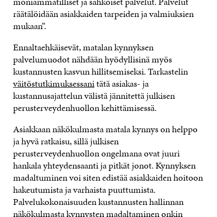
moniammatilliset ja sähköiset palvelut. Palvelut
räätälöidään asiakkaiden tarpeiden ja valmiuksien
mukaan”.
Ennaltaehkäisevät, matalan kynnyksen
palvelumuodot nähdään hyödyllisinä myös
kustannusten kasvun hillitsemiseksi. Tarkastelin
väitöstutkimuksessani
tätä asiakas- ja
kustannusajattelun välistä jännitettä julkisen
perusterveydenhuollon kehittämisessä.
Asiakkaan näkökulmasta matala kynnys on helppo
ja hyvä ratkaisu, sillä julkisen
perusterveydenhuollon ongelmana ovat juuri
hankala yhteydensaanti ja pitkät jonot. Kynnyksen
madaltuminen voi siten edistää asiakkaiden hoitoon
hakeutumista ja varhaista puuttumista.
Palvelukokonaisuuden kustannusten hallinnan
näkökulmasta kynnysten madaltaminen onkin