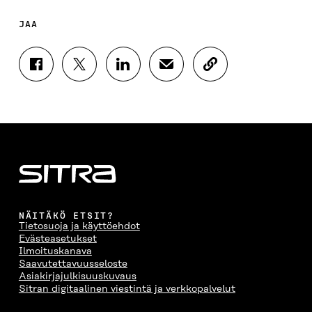
JAA
J
J
J
J
K
A
A
A
A
O
A
A
A
A
P
F
T
L
S
I
A
W
I
Ä
O
C
I
N
H
I
E
T
K
K
A
B
T
E
Ö
R
O
E
D
P
T
O
R
I
O
I
K
I
N
S
K
I
S
I
T
K
NÄITÄKÖ ETSIT?
S
S
S
I
E
Tietosuoja ja käyttöehdot
S
Ä
S
L
L
Evästeasetukset
A
A
Ä
L
I
Ilmoituskanava
A
V
A
A
N
Saavutettavuusseloste
V
A
V
A
L
Asiakirjajulkisuuskuvaus
A
U
A
V
I
Sitran digitaalinen viestintä ja verkkopalvelut
U
T
U
A
N
T
U
T
U
K