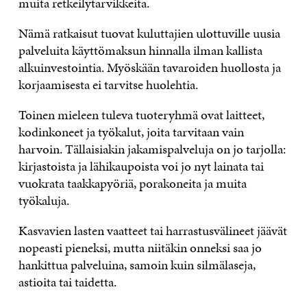
muita retkeilytarvikkeita.
Nämä ratkaisut tuovat kuluttajien ulottuville uusia
palveluita käyttömaksun hinnalla ilman kallista
alkuinvestointia. Myöskään tavaroiden huollosta ja
korjaamisesta ei tarvitse huolehtia.
Toinen mieleen tuleva tuoteryhmä ovat laitteet,
kodinkoneet ja työkalut, joita tarvitaan vain
harvoin. Tällaisiakin jakamispalveluja on jo tarjolla:
kirjastoista ja lähikaupoista voi jo nyt lainata tai
vuokrata taakkapyöriä, porakoneita ja muita
työkaluja.
Kasvavien lasten vaatteet tai harrastusvälineet jäävät
nopeasti pieneksi, mutta niitäkin onneksi saa jo
hankittua palveluina, samoin kuin silmälaseja,
astioita tai taidetta.