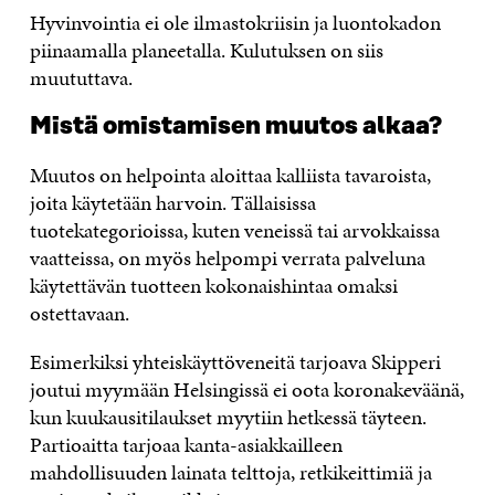
Hyvinvointia ei ole ilmastokriisin ja luontokadon
piinaamalla planeetalla. Kulutuksen on siis
muututtava.
Mistä omistamisen muutos alkaa?
Muutos on helpointa aloittaa kalliista tavaroista,
joita käytetään harvoin. Tällaisissa
tuotekategorioissa, kuten veneissä tai arvokkaissa
vaatteissa, on myös helpompi verrata palveluna
käytettävän tuotteen kokonaishintaa omaksi
ostettavaan.
Esimerkiksi yhteiskäyttöveneitä tarjoava Skipperi
joutui myymään Helsingissä ei oota koronakeväänä,
kun kuukausitilaukset myytiin hetkessä täyteen.
Partioaitta tarjoaa kanta-asiakkailleen
mahdollisuuden lainata telttoja, retkikeittimiä ja