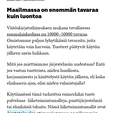
Maailmassa on enemmän tavaraa
kuin luontoa
Väitöskirjatutkimuksen mukaan tavallisessa
suomalaiskodissa on 10000–50000 tavaraa
.
Omistamme paljon lyhytikäisiä tavaroita, joita
käytetään vain harvoin. Tuotteet päätyvät käytön
jälkeen usein hukkaan.
Mitä jos miettisimme järjestelmän uudestaan? Entä
jos vastuu tuotteista, niiden huollosta,
korjaamisesta ja käsittelystä käytön jälkeen, eli koko
elinkaaren ajan, olisi niiden valmistajalla?
Käytännössä tämä tarkoittaa esimerkiksi tuote
palveluna -liiketoimintamalleja, panttijärjestelmiä
tai elinikäisiä takuita. Nämä liiketoimintamallit ovat
kiertotalouden
kiertotalouden
ytimessä:
tavaraa on vähemmän,