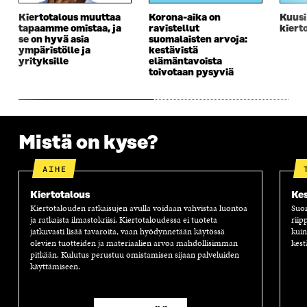
U
N
U
K
Kiertotalous muuttaa
Korona-aika on
Kuusi
N
A
N
U
tapaamme omistaa, ja
ravistellut
kiert
A
S
A
N
se on hyvä asia
suomalaisten arvoja:
S
S
S
A
ympäristölle ja
kestävistä
S
A
S
S
yrityksille
elämäntavoista
A
A
S
toivotaan pysyviä
A
Mistä on kyse?
AIHE
Kiertotalous
Kes
Kiertotalouden ratkaisujen avulla voidaan vahvistaa luontoa
Suom
ja ratkaista ilmastokriisi. Kiertotaloudessa ei tuoteta
riip
jatkuvasti lisää tavaroita, vaan hyödynnetään käytössä
kuin
olevien tuotteiden ja materiaalien arvoa mahdollisimman
kest
pitkään. Kulutus perustuu omistamisen sijaan palveluiden
käyttämiseen.