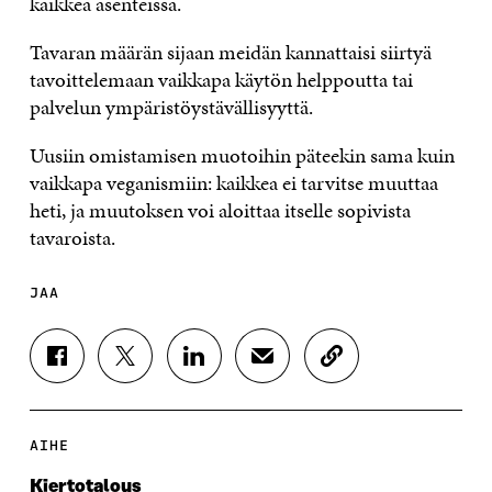
kaikkea asenteissa.
Tavaran määrän sijaan meidän kannattaisi siirtyä
tavoittelemaan vaikkapa käytön helppoutta tai
palvelun ympäristöystävällisyyttä.
Uusiin omistamisen muotoihin päteekin sama kuin
vaikkapa veganismiin: kaikkea ei tarvitse muuttaa
heti, ja muutoksen voi aloittaa itselle sopivista
tavaroista.
JAA
J
J
J
J
K
A
A
A
A
O
A
A
A
A
P
F
T
L
S
I
A
W
I
Ä
O
AIHE
C
I
N
H
I
E
T
K
K
A
Kiertotalous