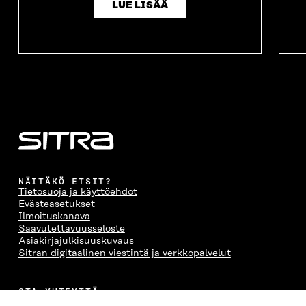
LUE LISÄÄ
NÄITÄKÖ ETSIT?
Tietosuoja ja käyttöehdot
Evästeasetukset
Ilmoituskanava
Saavutettavuusseloste
Asiakirjajulkisuuskuvaus
Sitran digitaalinen viestintä ja verkkopalvelut
OTA YHTEYTTÄ
Suomen itsenäisyyden juhlarahasto Sitra