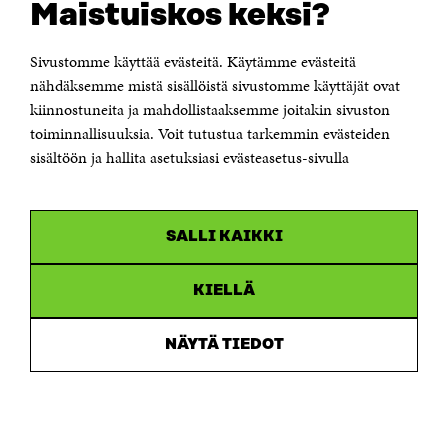
Maistuiskos keksi?
Itämerenkatu 11-13, PL 160,
00181 Helsinki
Sivustomme käyttää evästeitä. Käytämme evästeitä
Puhelin +358 294 618 991
Sähköpostiosoite
nähdäksemme mistä sisällöistä sivustomme käyttäjät ovat
etunimi.sukunimi@sitra.fi tai sitra@sitra.fi
kiinnostuneita ja mahdollistaaksemme joitakin sivuston
toiminnallisuuksia. Voit tutustua tarkemmin evästeiden
Saapumisohjeet
sisältöön ja hallita asetuksiasi evästeasetus-sivulla
Y-tunnus 0202132-3
OLEMME NÄISSÄ SOMEISSA
SALLI KAIKKI
Facebook
Avautuu
uudessa
Linkedin
ikkunassa
KIELLÄ
Avautuu
uudessa
Youtube
ikkunassa
Avautuu
NÄYTÄ TIEDOT
uudessa
Instagram
ikkunassa
Avautuu
uudessa
ikkunassa