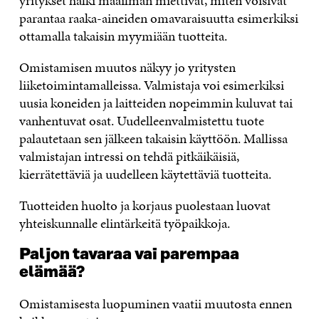
yritykset halki maailman miettivät, miten voisivat
parantaa raaka-aineiden omavaraisuutta esimerkiksi
ottamalla takaisin myymiään tuotteita.
Omistamisen muutos näkyy jo yritysten
liiketoimintamalleissa. Valmistaja voi esimerkiksi
uusia koneiden ja laitteiden nopeimmin kuluvat tai
vanhentuvat osat. Uudelleenvalmistettu tuote
palautetaan sen jälkeen takaisin käyttöön. Mallissa
valmistajan intressi on tehdä pitkäikäisiä,
kierrätettäviä ja uudelleen käytettäviä tuotteita.
Tuotteiden huolto ja korjaus puolestaan luovat
yhteiskunnalle elintärkeitä työpaikkoja.
Paljon tavaraa vai parempaa
elämää?
Omistamisesta luopuminen vaatii muutosta ennen