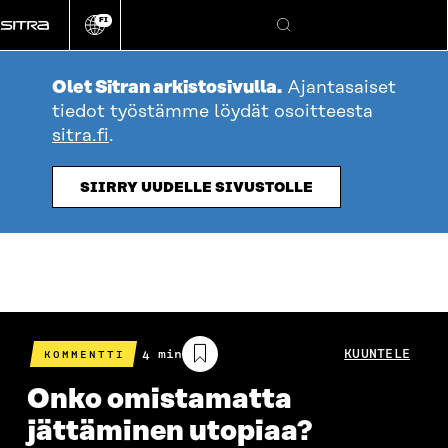
Siirry
FI
suoraan
Vaihda
Hae
sivuston
sisältöön
kieli
Olet Sitran arkistosivulla.
Ajantasaiset
tiedot työstämme löydät osoitteesta
sitra.fi
.
SIIRRY UUDELLE SIVUSTOLLE
Arvioitu
4 min
KUUNTELE
KOMMENTTI
lukuaika
Onko omistamatta
jättäminen utopiaa?