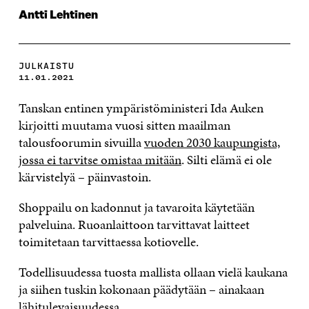
Antti Lehtinen
JULKAISTU
11.01.2021
Tanskan entinen ympäristöministeri Ida Auken
kirjoitti muutama vuosi sitten maailman
talousfoorumin sivuilla
vuoden 2030 kaupungista,
jossa ei tarvitse omistaa mitään
. Silti elämä ei ole
kärvistelyä – päinvastoin.
Shoppailu on kadonnut ja tavaroita käytetään
palveluina. Ruoanlaittoon tarvittavat laitteet
toimitetaan tarvittaessa kotiovelle.
Todellisuudessa tuosta mallista ollaan vielä kaukana
ja siihen tuskin kokonaan päädytään – ainakaan
lähitulevaisuudessa.