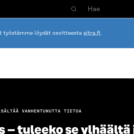
ot työstämme löydät osoitteesta
sitra.fi
.
ISÄLTÄÄ VANHENTUNUTTA TIETOA
– tuleeko se ylhäältä 