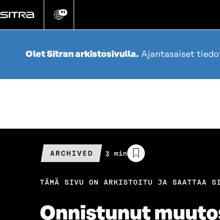
Siirry
suoraan
FI
Vaihda
sivuston
sisältöön
kieli
Olet Sitran arkistosivulla.
Ajantasaiset tied
ARCHIVED
Arvioitu
3 min
lukuaika
TÄMÄ SIVU ON ARKISTOITU JA SAATTAA S
Onnistunut muutos 