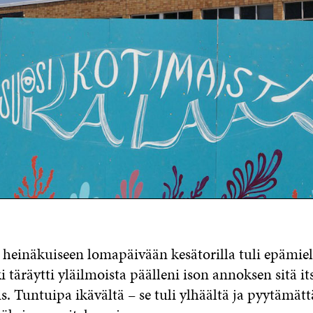
 heinäkuiseen lomapäivään kesätorilla tuli epämiel
 täräytti yläilmoista päälleni ison annoksen sitä its
. Tuntuipa ikävältä – se tuli ylhäältä ja pyytämättä