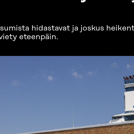
umista hidastavat ja joskus heiken
 viety eteenpäin.