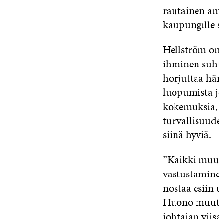
rautainen a
kaupungille s
Hellström o
ihminen suht
horjuttaa hä
luopumista j
kokemuksia, 
turvallisuu
siinä hyviä.
”Kaikki muut
vastustamine
nostaa esiin
Huono muutos
johtajan viis