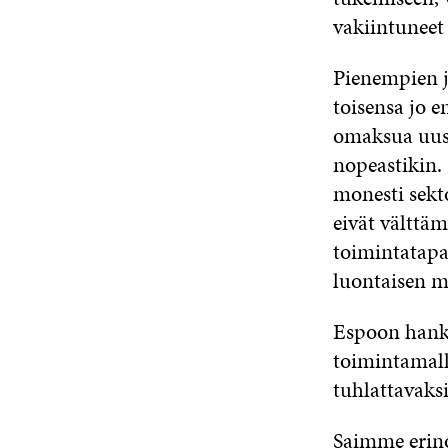
vakiintuneet 
Pienempien j
toisensa jo 
omaksua uusi
nopeastikin.
monesti sekt
eivät välttäm
toimintatapa
luontaisen m
Espoon hank
toimintamalli
tuhlattavaks
Saimme erino