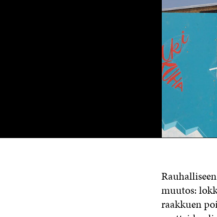
Rauhalliseen
muutos: lokki
raakkuen pois