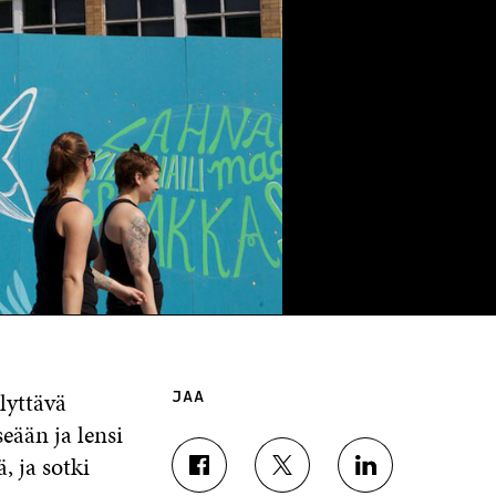
lyttävä
JAA
eään ja lensi
, ja sotki
J
J
J