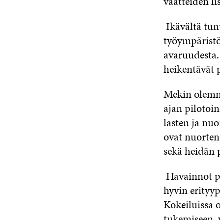
vaatteiden li
Ikävältä tun
työympäristös
avaruudesta.
heikentävät p
Mekin olemm
ajan pilotoi
lasten ja nu
ovat nuorten 
sekä heidän 
Havainnot pi
hyvin erityy
Kokeiluissa 
tukemiseen, v