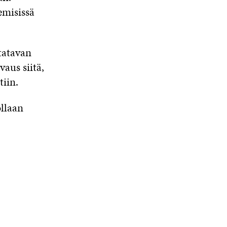
emisissä
tatavan
vaus siitä,
iin.
ollaan