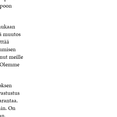
Espoon
mukaan
lä muutos
ttää
tumisen
nut meille
. Olemme
oksen
astustus
arantaa.
hin. On
an.