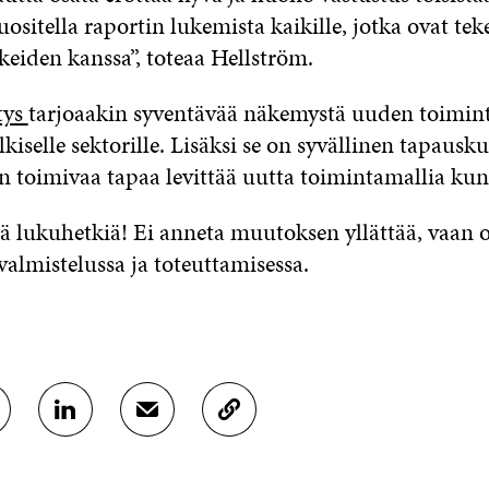
uositella raportin lukemista kaikille, jotka ovat tek
iden kanssa”, toteaa Hellström.
tys
tarjoaakin syventävää näkemystä uuden toimin
lkiselle sektorille. Lisäksi se on syvällinen tapausku
n toimivaa tapaa levittää uutta toimintamallia kunt
iä lukuhetkiä! Ei anneta muutoksen yllättää, vaan 
almistelussa ja toteuttamisessa.
J
J
K
A
A
O
A
A
P
L
S
I