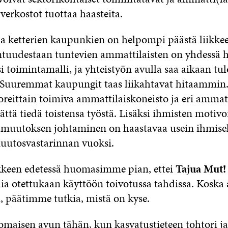
verkostot tuottaa haasteita.
a ketterien kaupunkien on helpompi päästä liikkeell
entuudestaan tuntevien ammattilaisten on yhdessä 
 toimintamalli, ja yhteistyön avulla saa aikaan tul
 Suuremmat kaupungit taas liikahtavat hitaammin.
oreittain toimiva ammattilaiskoneisto ja eri amma
ättä tiedä toistensa työstä. Lisäksi ihmisten motiv
muutoksen johtaminen on haastavaa usein ihmisel
uutosvastarinnan vuoksi.
keen edetessä huomasimme pian, ettei
Tajua Mut!
a otettukaan käyttöön toivotussa tahdissa. Koska a
i, päätimme tutkia, mistä on kyse.
maisen avun tähän, kun kasvatustieteen tohtori j