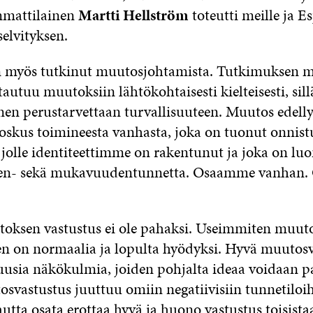
mmattilainen
Martti Hellström
toteutti meille ja 
elvityksen.
n myös tutkinut muutosjohtamista. Tutkimuksen 
autuu muutoksiin lähtökohtaisesti kielteisesti, sil
nen perustarvettaan turvallisuuteen. Muutos edelly
oskus toimineesta vanhasta, joka on tuonut onnis
jolle identiteettimme on rakentunut ja joka on luo
den- sekä mukavuudentunnetta. Osaamme vanhan
oksen vastustus ei ole pahaksi. Useimmiten muut
n on normaalia ja lopulta hyödyksi. Hyvä muutosv
 uusia näkökulmia, joiden pohjalta ideaa voidaan p
vastustus juuttuu omiin negatiivisiin tunnetiloi
autta osata erottaa hyvä ja huono vastustus toisista