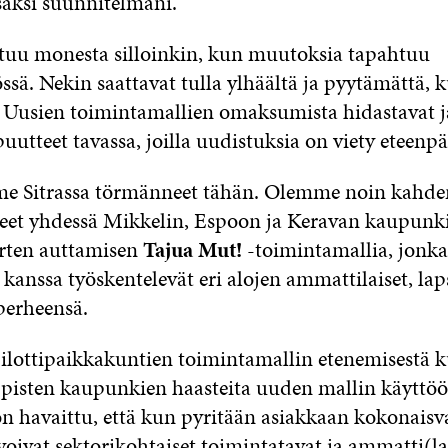
säksi suunnitelmani.
tuu monesta silloinkin, kun muutoksia tapahtuu
sä. Nekin saattavat tulla ylhäältä ja pyytämättä, 
 Uusien toimintamallien omaksumista hidastavat j
uutteet tavassa, joilla uudistuksia on viety eteenpä
e Sitrassa törmänneet tähän. Olemme noin kahd
neet yhdessä Mikkelin, Espoon ja Keravan kaupunk
orten auttamisen
Tajua Mut!
-toimintamallia, jonka
kanssa työskentelevät eri alojen ammattilaiset, lap
perheensä.
lottipaikkakuntien toimintamallin etenemisestä 
ppisten kaupunkien haasteita uuden mallin käyttöö
on havaittu, että kun pyritään asiakkaan kokonaisv
oivat sektorikohtaiset toimintatavat ja ammatti(lai