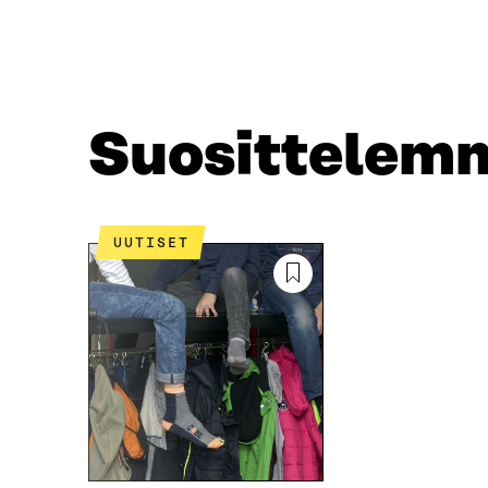
A
W
C
I
E
T
B
T
O
E
O
R
Suosittelem
K
I
I
S
S
S
S
Ä
A
A
UUTISET
A
V
V
A
A
U
U
T
T
U
U
U
U
U
U
U
U
D
D
E
E
S