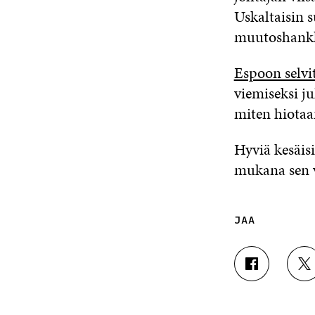
Uskaltaisin s
muutoshankke
Espoon selvi
viemiseksi ju
miten hiotaa
Hyviä kesäis
mukana sen v
JAA
J
J
A
A
A
A
F
T