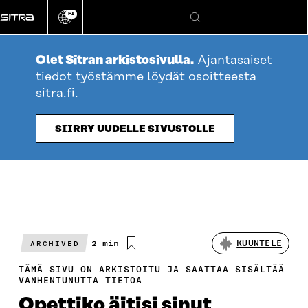
Siirry
FI
suoraan
Vaihda
Hae
sivuston
sisältöön
kieli
Olet Sitran arkistosivulla.
Ajantasaiset
tiedot työstämme löydät osoitteesta
sitra.fi
.
SIIRRY UUDELLE SIVUSTOLLE
Arvioitu
2 min
KUUNTELE
ARCHIVED
lukuaika
TÄMÄ SIVU ON ARKISTOITU JA SAATTAA SISÄLTÄÄ
VANHENTUNUTTA TIETOA
Opettiko äitisi sinut