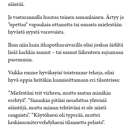
säästää.
Ja vastarannalla huutaa toinen samanlainen. Ärtyy ja
”opettaa” vapauksia ottanutta tai omasta mielestään
hyvästä syystä varovaista.
Ihan niin kuin itkupotkuraivarilla olisi joskus äidiltä
lisää karkkia saanut – tai saanut liikenteen sujumaan
paremmin.
Vaikka emme hyväksyisi toistemme tekoja, olisi
hyvä oppia heitäkin kunnioittamaan eri tilanteissa:
”Mielestäni teit virheen, mutta saatan minäkin
erehtyä”. ”Sinunkin pitäisi noudattaa yhteisiä
sääntöjä, mutta minun tehtäväni ei ole niistä
rangaista”. ”Käytöksesi oli typerää, muttei
keskisormitervehdykseni tilannetta pelasta”.