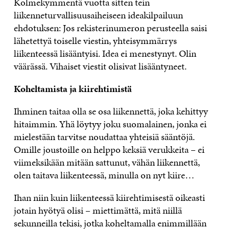
Kolmekymmentä vuotta sitten tein
liikenneturvallisuusaiheiseen ideakilpailuun
ehdotuksen: Jos rekisterinumeron perusteella saisi
lähetettyä toiselle viestin, yhteisymmärrys
liikenteessä lisääntyisi. Idea ei menestynyt. Olin
väärässä. Vihaiset viestit olisivat lisääntyneet.
Koheltamista ja kiirehtimistä
Ihminen taitaa olla se osa liikennettä, joka kehittyy
hitaimmin. Yhä löytyy joku suomalainen, jonka ei
mielestään tarvitse noudattaa yhteisiä sääntöjä.
Omille joustoille on helppo keksiä verukkeita – ei
viimeksikään mitään sattunut, vähän liikennettä,
olen taitava liikenteessä, minulla on nyt kiire…
Ihan niin kuin liikenteessä kiirehtimisestä oikeasti
jotain hyötyä olisi – miettimättä, mitä niillä
sekunneilla tekisi, jotka koheltamalla enimmillään