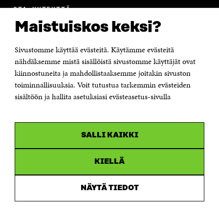
OTA YHTEYTTÄ
Suomen itsenäisyyden juhlarahasto Sitra
Maistuiskos keksi?
Itämerenkatu 11-13, PL 160,
00181 Helsinki
Sivustomme käyttää evästeitä. Käytämme evästeitä
Puhelin +358 294 618 991
Sähköpostiosoite
nähdäksemme mistä sisällöistä sivustomme käyttäjät ovat
etunimi.sukunimi@sitra.fi tai sitra@sitra.fi
kiinnostuneita ja mahdollistaaksemme joitakin sivuston
toiminnallisuuksia. Voit tutustua tarkemmin evästeiden
Saapumisohjeet
sisältöön ja hallita asetuksiasi evästeasetus-sivulla
Y-tunnus 0202132-3
OLEMME NÄISSÄ SOMEISSA
SALLI KAIKKI
Facebook
Avautuu
uudessa
Linkedin
ikkunassa
KIELLÄ
Avautuu
uudessa
Youtube
ikkunassa
Avautuu
NÄYTÄ TIEDOT
uudessa
Instagram
ikkunassa
Avautuu
uudessa