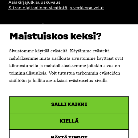
Asiakirjajulkisuuskuvaus
Sitran digitaalinen viestintä ja verkkopalvelut
OTA YHTEYTTÄ
Suomen itsenäisyyden juhlarahasto Sitra
Maistuiskos keksi?
Itämerenkatu 11-13, PL 160,
00181 Helsinki
Sivustomme käyttää evästeitä. Käytämme evästeitä
Puhelin +358 294 618 991
Sähköpostiosoite
nähdäksemme mistä sisällöistä sivustomme käyttäjät ovat
etunimi.sukunimi@sitra.fi tai sitra@sitra.fi
kiinnostuneita ja mahdollistaaksemme joitakin sivuston
toiminnallisuuksia. Voit tutustua tarkemmin evästeiden
Saapumisohjeet
sisältöön ja hallita asetuksiasi evästeasetus-sivulla
Y-tunnus 0202132-3
OLEMME NÄISSÄ SOMEISSA
SALLI KAIKKI
Facebook
Avautuu
uudessa
Linkedin
ikkunassa
KIELLÄ
Avautuu
uudessa
Youtube
ikkunassa
Avautuu
NÄYTÄ TIEDOT