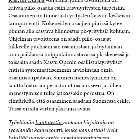
kaivaa piilo-osaajia esiin kasvuyritysten tarpeisiin.
Osaaminen on tunnetusti yritysten kasvun keskeisin
komponentti. Kokeneiden osaajien piirissä kytee
pinnan alla kasvava kiinnostus pk-yrityksiä kohtaan.
Ohjelman tavoitteena on saada piilo-osaajat
liikkeelle pitchaamaan osaamistaan ja löytämään
oma paikkansa huippukiinnostavassa pk-skenessä ja
toisaalta saada Kasvu Openin osallistujayritykset
entistä systemaattisemmin arvioimaan omia
osaamistarpeitaan. Suomen menestyminen on
kautta historian perustunut osaamiseen ja siihen
menestymisen tulee jatkossakin perustua. On
elintärkeää, että osaaminen saadaan Suomessa esille.
Tässä on sitä varten yksi uusi avaus.
Työelämän
kuntotestin
mukaan kirjoittaja on
työelämän kameleontti, jonka kannattaisi vielä
kehittää luovaa otetta ongelmanratkaisussa.