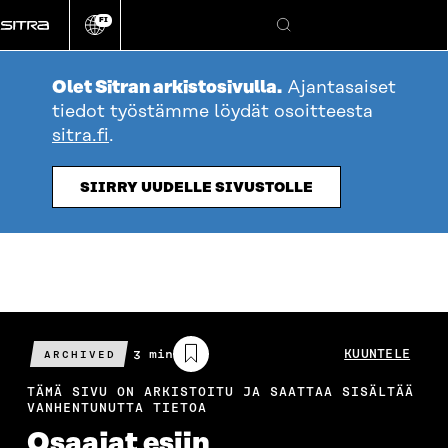
Siirry
FI
suoraan
Vaihda
Hae
sivuston
sisältöön
kieli
Olet Sitran arkistosivulla.
Ajantasaiset
tiedot työstämme löydät osoitteesta
sitra.fi
.
SIIRRY UUDELLE SIVUSTOLLE
Arvioitu
3 min
KUUNTELE
ARCHIVED
lukuaika
TÄMÄ SIVU ON ARKISTOITU JA SAATTAA SISÄLTÄÄ
VANHENTUNUTTA TIETOA
Osaajat esiin