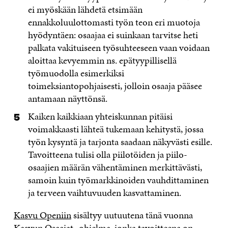
ei myöskään lähdetä etsimään
ennakkoluulottomasti työn teon eri muotoja
hyödyntäen: osaajaa ei suinkaan tarvitse heti
palkata vakituiseen työsuhteeseen vaan voidaan
aloittaa kevyemmin ns. epätyypillisellä
työmuodolla esimerkiksi
toimeksiantopohjaisesti, jolloin osaaja pääsee
antamaan näyttönsä.
Kaiken kaikkiaan yhteiskunnan pitäisi
voimakkaasti lähteä tukemaan kehitystä, jossa
työn kysyntä ja tarjonta saadaan näkyvästi esille.
Tavoitteena tulisi olla piilotöiden ja piilo-
osaajien määrän vähentäminen merkittävästi,
samoin kuin työmarkkinoiden vauhdittaminen
ja terveen vaihtuvuuden kasvattaminen.
Kasvu Openiin
sisältyy uutuutena tänä vuonna
Kasvun Osaajat
-ohjelma, jonka tavoitteena on