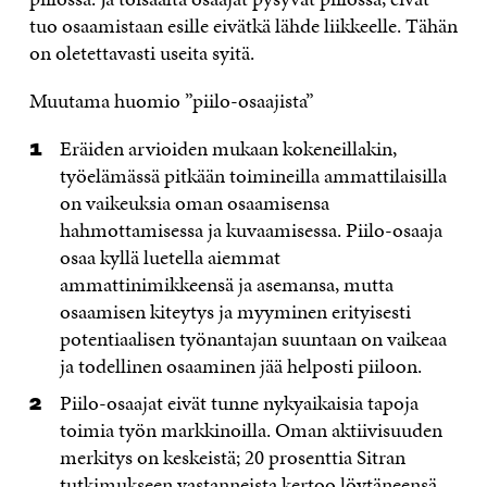
tuo osaamistaan esille eivätkä lähde liikkeelle. Tähän
on oletettavasti useita syitä.
Muutama huomio ”piilo-osaajista”
Eräiden arvioiden mukaan kokeneillakin,
työelämässä pitkään toimineilla ammattilaisilla
on vaikeuksia oman osaamisensa
hahmottamisessa ja kuvaamisessa. Piilo-osaaja
osaa kyllä luetella aiemmat
ammattinimikkeensä ja asemansa, mutta
osaamisen kiteytys ja myyminen erityisesti
potentiaalisen työnantajan suuntaan on vaikeaa
ja todellinen osaaminen jää helposti piiloon.
Piilo-osaajat eivät tunne nykyaikaisia tapoja
toimia työn markkinoilla. Oman aktiivisuuden
merkitys on keskeistä; 20 prosenttia Sitran
tutkimukseen vastanneista kertoo löytäneensä