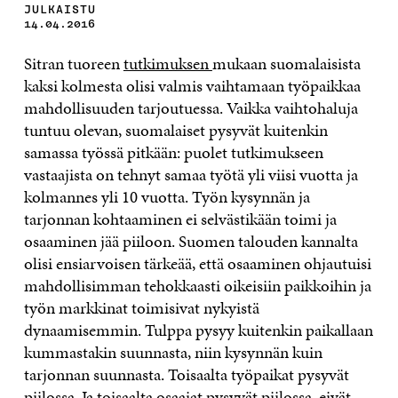
JULKAISTU
14.04.2016
Sitran tuoreen
tutkimuksen
mukaan suomalaisista
kaksi kolmesta olisi valmis vaihtamaan työpaikkaa
mahdollisuuden tarjoutuessa. Vaikka vaihtohaluja
tuntuu olevan, suomalaiset pysyvät kuitenkin
samassa työssä pitkään: puolet tutkimukseen
vastaajista on tehnyt samaa työtä yli viisi vuotta ja
kolmannes yli 10 vuotta. Työn kysynnän ja
tarjonnan kohtaaminen ei selvästikään toimi ja
osaaminen jää piiloon. Suomen talouden kannalta
olisi ensiarvoisen tärkeää, että osaaminen ohjautuisi
mahdollisimman tehokkaasti oikeisiin paikkoihin ja
työn markkinat toimisivat nykyistä
dynaamisemmin. Tulppa pysyy kuitenkin paikallaan
kummastakin suunnasta, niin kysynnän kuin
tarjonnan suunnasta. Toisaalta työpaikat pysyvät
piilossa. Ja toisaalta osaajat pysyvät piilossa, eivät