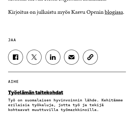
Kirjoitus on julkaistu myös Kasvu Openin
blogissa
.
JAA
J
J
J
J
K
A
A
A
A
O
A
A
A
A
P
F
T
L
S
I
A
W
I
Ä
O
AIHE
C
I
N
H
I
E
T
K
K
A
Työelämän taitekohdat
B
T
E
Ö
R
Työ on suomalaisen hyvinvoinnin lähde. Kehitämme
O
E
D
P
T
erilaisia työkaluja, jotta työ ja tekijä
O
R
I
O
I
kohtaavat muuttuvilla työmarkkinoilla.
K
I
N
S
K
I
S
I
T
K
S
S
S
I
E
S
Ä
S
L
L