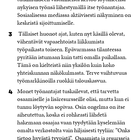
nykyisen työnsä lähestymällä itse työnantajaa.
Sosiaalisessa mediassa aktiivisesti näkyminen on
keskeistä sijoittumiselle.
Tällaiset huonot ajat, kuten nyt käsillä olevat,
vähentävät vapaaehtoista liikkumista
työpaikasta toiseen. Epävarmassa tilanteessa
pyritään istumaan kuin tatti omalla paikallaan.
Tämä on kielteistä niin yksilön kuin koko
yhteiskunnan näkökulmasta. Terve vaihtuvuus
työmarkkinoilla ruokkii talouskasvua.
Monet työnantajat tuskailevat, että tarvetta
osaamiselle ja lisäresursseille olisi, mutta kun ei
tunnu löytyvän sopivaa. Osin ongelma on itse
aiheutettua, koska ei rohkeasti lähdetä
hakemaan osaajaa vaan tyydytään kyselemään
omalta verkostolta vain hiljaisesti tyyliin: ”Onks
tietoo hyvästä tyypistä”. Osaamista ja resursseja