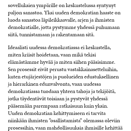
sovelluksien ympärille on keskustelussa syntynyt
paljon sanastoa. Yksi uuden demokratian haaste on
luoda sanastoa läpileikkaavalle, arjen ja ihmisten
demokratialle, jotta pystymme yhdessä puhumaan
siitä, tunnistamaan ja rakentamaan sitä.
Ideaalisti uudessa demokratiassa ei keskustella,
miten kriisit hoidetaan, vaan mikä tekisi
elämästämme hyvää ja miten siihen pääsisimme.
Sen prosessit eivät perustu vastakkainasetteluihin,
kuten etujärjestöjen ja puolueiden edustuksellinen
ja hierarkinen edunvalvonta, vaan uudessa
demokratiassa tuodaan yhteen tahoja ja tekijöitä,
jotka täydentävät toisiaan ja pystyvät yhdessä
pääsemään parempaan ratkaisuun kuin yksin.
Uuden demokratian kehittymiseen ei tarvita
niinkään ihmisten ”osallistamista” olemassa oleviin
prosessihin, vaan mahdollisuuksia ihmisille kehittää