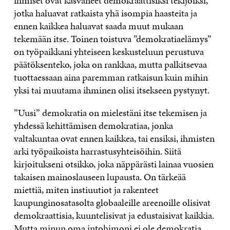
ihmiset ovat kasvaneet demokraattisiksi tekijöiksi,
jotka haluavat ratkaista yhä isompia haasteita ja
ennen kaikkea haluavat saada muut mukaan
tekemään itse. Toinen toistuva ”demokratiaelämys”
on työpaikkani yhteiseen keskusteluun perustuva
päätöksenteko, joka on rankkaa, mutta palkitsevaa
tuottaessaan aina paremman ratkaisun kuin mihin
yksi tai muutama ihminen olisi itsekseen pystynyt.
”Uusi” demokratia on mielestäni itse tekemisen ja
yhdessä kehittämisen demokratiaa, jonka
valtakuntaa ovat ennen kaikkea, tai ensiksi, ihmisten
arki työpaikoista harrastusyhteisöihin. Siitä
kirjoitukseni otsikko, joka näppärästi lainaa vuosien
takaisen mainoslauseen lupausta. On tärkeää
miettiä, miten instiuutiot ja rakenteet
kaupunginosatasolta globaaleille areenoille olisivat
demokraattisia, kuuntelisivat ja edustaisivat kaikkia.
Mutta minun oma intohimoni ei ole demokratia