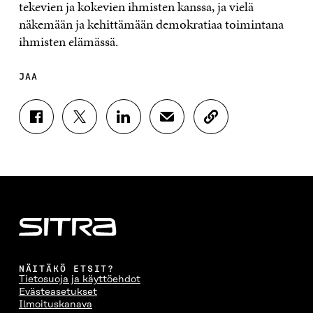
tekevien ja kokevien ihmisten kanssa, ja vielä
näkemään ja kehittämään demokratiaa toimintana
ihmisten elämässä.
JAA
J
J
J
J
K
A
A
A
A
O
A
A
A
A
P
F
T
L
S
I
A
W
I
Ä
O
C
I
N
H
I
E
T
K
K
A
B
T
E
Ö
R
O
E
D
P
T
O
R
I
O
I
K
I
N
S
K
I
S
I
T
K
NÄITÄKÖ ETSIT?
S
S
S
I
E
Tietosuoja ja käyttöehdot
S
Ä
S
L
L
Evästeasetukset
A
A
Ä
L
I
Ilmoituskanava
A
V
A
A
N