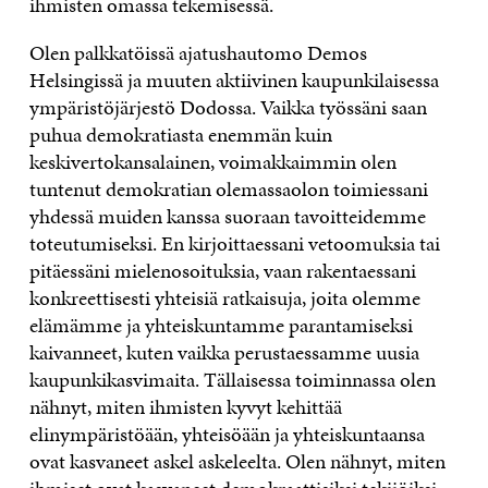
ihmisten omassa tekemisessä.
Olen palkkatöissä ajatushautomo Demos
Helsingissä ja muuten aktiivinen kaupunkilaisessa
ympäristöjärjestö Dodossa. Vaikka työssäni saan
puhua demokratiasta enemmän kuin
keskivertokansalainen, voimakkaimmin olen
tuntenut demokratian olemassaolon toimiessani
yhdessä muiden kanssa suoraan tavoitteidemme
toteutumiseksi. En kirjoittaessani vetoomuksia tai
pitäessäni mielenosoituksia, vaan rakentaessani
konkreettisesti yhteisiä ratkaisuja, joita olemme
elämämme ja yhteiskuntamme parantamiseksi
kaivanneet, kuten vaikka perustaessamme uusia
kaupunkikasvimaita. Tällaisessa toiminnassa olen
nähnyt, miten ihmisten kyvyt kehittää
elinympäristöään, yhteisöään ja yhteiskuntaansa
ovat kasvaneet askel askeleelta. Olen nähnyt, miten