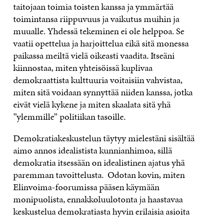
taitojaan toimia toisten kanssa ja ymmärtää
toimintansa riippuvuus ja vaikutus muihin ja
muualle. Yhdessä tekeminen ei ole helppoa. Se
vaatii opettelua ja harjoittelua eikä sitä monessa
paikassa meiltä vielä oikeasti vaadita. Itseäni
kiinnostaa, miten yhteisöissä kuplivaa
demokraattista kulttuuria voitaisiin vahvistaa,
miten sitä voidaan synnyttää niiden kanssa, jotka
eivät vielä kykene ja miten skaalata sitä yhä
”ylemmille” politiikan tasoille.
Demokratiakeskustelun täytyy mielestäni sisältää
aimo annos idealistista kunnianhimoa, sillä
demokratia itsessään on idealistinen ajatus yhä
paremman tavoittelusta. Odotan kovin, miten
Elinvoima-foorumissa pääsen käymään
monipuolista, ennakkoluulotonta ja haastavaa
keskustelua demokratiasta hyvin erilaisia asioita