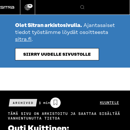
Siirry
FI
suoraan
Vaihda
Hae
sivuston
sisältöön
kieli
Olet Sitran arkistosivulla.
Ajantasaiset
tiedot työstämme löydät osoitteesta
sitra.fi
.
SIIRRY UUDELLE SIVUSTOLLE
Arvioitu
3 min
KUUNTELE
ARCHIVED
lukuaika
TÄMÄ SIVU ON ARKISTOITU JA SAATTAA SISÄLTÄÄ
VANHENTUNUTTA TIETOA
Outi Kuittinen: