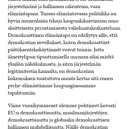
järjestelmänä ja hallinnon rakenteina, vaan
elämäntapana. Tuossa elämäntavassa politiikka on
hyvin monenlaisia tekoja kaupunkikasvimaan oma-
aloitteisesta perustamisesta valiokuntakeskusteluun.
Demokraattinen elämäntapa on edellytys sille, että
demokratian sovellukset, kuten demokraattiset
päätöksentekokäytännöt voivat toimia. Jotta
äänestylipun tipauttamisella uurnaan olisi mieltä
yksilön näkökulmasta, ja siten järjestelmän
legitimiteetin kannalta, on demokratian
kokemuksen toistuttava monta kertaa sitä ennen
perhe-elämästämme kaupunginosamme
tapahtumiin.
Viime vuosikymmenet olemme pohtineet kovasti
EU:n demokraattisuutta, maailmanjärjestöjen
demokraattisuutta ja globaalin demokraattisen
hallinnon mahdollisuutta. Näille demokratian