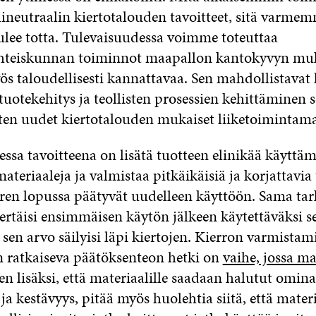
lineutraalin kiertotalouden tavoitteet, sitä varme
tulee totta. Tulevaisuudessa voimme toteuttaa
hteiskunnan toiminnot maapallon kantokyvyn muk
ös taloudellisesti kannattavaa. Sen mahdollistavat
tuotekehitys ja teollisten prosessien kehittäminen 
uten uudet kiertotalouden mukaiset liiketoimintamal
ssa tavoitteena on lisätä tuotteen elinikää käyttäm
materiaaleja ja valmistaa pitkäikäisiä ja korjattavia 
aren lopussa päätyvät uudelleen käyttöön. Sama t
iertäisi ensimmäisen käytön jälkeen käytettäväksi s
a sen arvo säilyisi läpi kiertojen. Kierron varmistam
ratkaiseva päätöksenteon hetki on
vaihe, jossa ma
Sen lisäksi, että materiaalille saadaan halutut omin
ja kestävyys, pitää myös huolehtia siitä, että materi