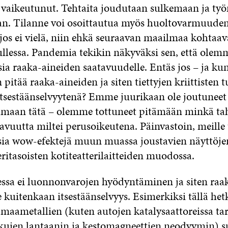
 vaikeutunut. Tehtaita joudutaan sulkemaan ja työn
n. Tilanne voi osoittautua myös huoltovarmuuden
– jos ei vielä, niin ehkä seuraavan maailmaa kohtaa
tullessa. Pandemia tekikin näkyväksi sen, että olem
sia raaka-aineiden saatavuudelle. Entäs jos – ja k
pitää raaka-aineiden ja siten tiettyjen kriittisten 
itsestäänselvyytenä? Emme juurikaan ole joutuneet
amaan tätä – olemme tottuneet pitämään minkä ta
avuutta miltei perusoikeutena. Päinvastoin, meille
sia wow-efektejä muun muassa joustavien näyttöjen
ritasoisten kotiteatterilaitteiden muodossa.
ssa ei luonnonvarojen hyödyntäminen ja siten raa
 kuitenkaan itsestäänselvyys. Esimerkiksi tällä het
 maametallien (kuten autojen katalysaattoreissa ta
kujen lantaanin ja kestomagneettien neodyymin) 