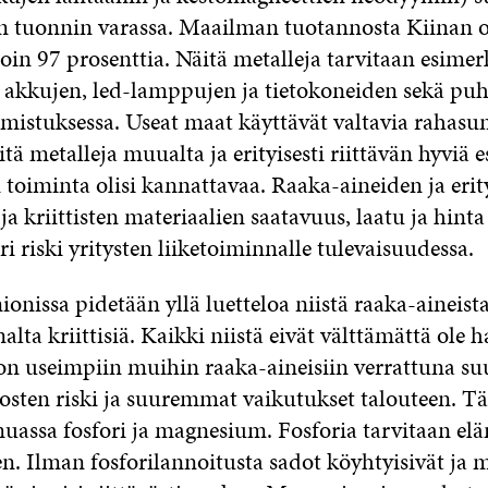
in tuonnin varassa. Maailman tuotannosta Kiinan o
oin 97 prosenttia. Näitä metalleja tarvitaan esimer
 akkujen, led-lamppujen ja tietokoneiden sekä puh
lmistuksessa. Useat maat käyttävät valtavia rahas
itä metalleja muualta ja erityisesti riittävän hyviä 
n toiminta olisi kannattavaa. Raaka-aineiden ja erity
ja kriittisten materiaalien saatavuus, laatu ja hinta
i riski yritysten liiketoiminnalle tulevaisuudessa.
nissa pidetään yllä luetteloa niistä raaka-aineista
lta kriittisiä. Kaikki niistä eivät välttämättä ole h
 on useimpiin muihin raaka-aineisiin verrattuna s
sten riski ja suuremmat vaikutukset talouteen. Täll
assa fosfori ja magnesium. Fosforia tarvitaan el
en. Ilman fosforilannoitusta sadot köyhtyisivät ja