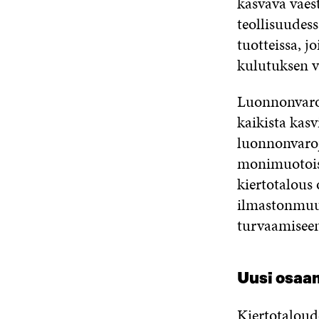
kasvava väest
teollisuudess
tuotteissa, j
kulutuksen v
Luonnonvaroj
kaikista kas
luonnonvaro
monimuotoisu
kiertotalous 
ilmastonmuu
turvaamisee
Uusi osaam
Kiertotaloud