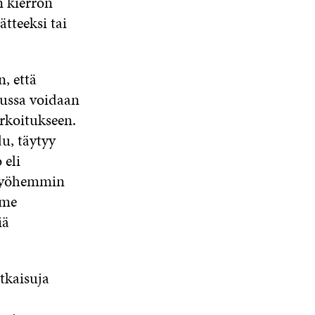
en kierron
tteeksi tai
, että
opussa voidaan
rkoitukseen.
u, täytyy
 eli
ä myöhemmin
mme
iä
tkaisuja