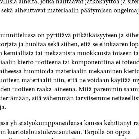
tallisia aineita, jotka haittaavat jatkokäyttöä ja sit
 sekä aiheuttavat materiaalin päätymisen ongelmajä
unnittelussa on pyrittävä pitkäikäisyyteen ja siihen
korjata ja huoltaa sekä siihen, että se elinkaaren l
n kemiallista tai mekaanista muokkausta toiseen ta
iaalin kierto tuotteena tai komponenttina ei toteud
aiheessa huomioida materiaalin mekaaninen kierto
tuotteen materiaalit niin, että ne voidaan käyttä
uden tuotteen raaka-aineena. Mitä paremmin saa
kiertämään, sitä vähemmän tarvitsemme neitseellis
ja.
essä yhteistyökumppaneidensa kanssa kehittänyt ra
iin kiertotaloustulevaisuuteen. Tarjolla on oppia