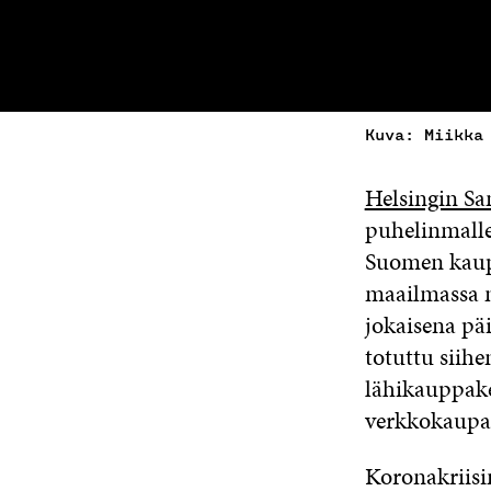
Kuva: Miikka
Helsingin S
puhelinmallej
Suomen kaupo
maailmassa m
jokaisena pä
totuttu siihe
lähikauppak
verkkokaupa
Koronakriisi