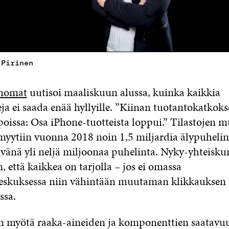
 Pirinen
anomat
uutisoi maaliskuun alussa, kuinka kaikkia
a ei saada enää hyllyille. ”Kiinan tuotantokatkoks
issa: Osa iPhone-tuotteista loppui.” Tilastojen 
yytiin vuonna 2018 noin 1,5 miljardia älypuhelint
ivänä yli neljä miljoonaa puhelinta. Nyky-yhteisk
n, että kaikkea on tarjolla – jos ei omassa
eskuksessa niin vähintään muutaman klikkauksen
ssa.
n myötä raaka-aineiden ja komponenttien saatavu