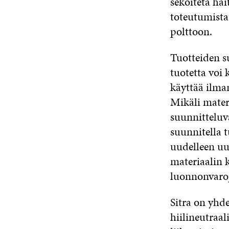
sekoiteta hai
toteutumista
polttoon.
Tuotteiden su
tuotetta voi 
käyttää ilma
Mikäli mater
suunnitteluv
suunnitella 
uudelleen u
materiaalin 
luonnonvaro
Sitra on yhd
hiilineutraal