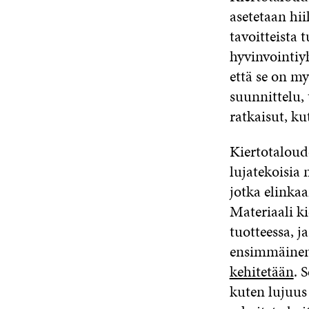
asetetaan hii
tavoitteista 
hyvinvointiy
että se on my
suunnittelu, 
ratkaisut, k
Kiertotaloude
lujatekoisia 
jotka elinka
Materiaali k
tuotteessa, j
ensimmäinen 
kehitetään
. 
kuten lujuus 