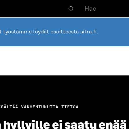
ot työstämme löydät osoitteesta
sitra.fi
.
ISÄLTÄÄ VANHENTUNUTTA TIETOA
hyllyille ei saatu enää