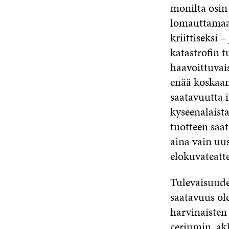
monilta osin
lomauttamaa
kriittiseksi 
katastrofin 
haavoittuvai
enää koskaan 
saatavuutta 
kyseenalaist
tuotteen saat
aina vain uu
elokuvateatte
Tulevaisuude
saatavuus ole
harvinaisten
ceriumin, ak