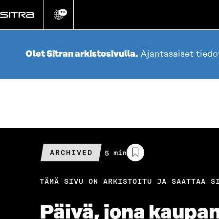
Siirry
suoraan
FI
Vaihda
sivuston
sisältöön
kieli
Olet Sitran arkistosivulla.
Ajantasaiset tied
ARCHIVED
Arvioitu
5 min
lukuaika
TÄMÄ SIVU ON ARKISTOITU JA SAATTAA S
Päivä, jona kaupan 