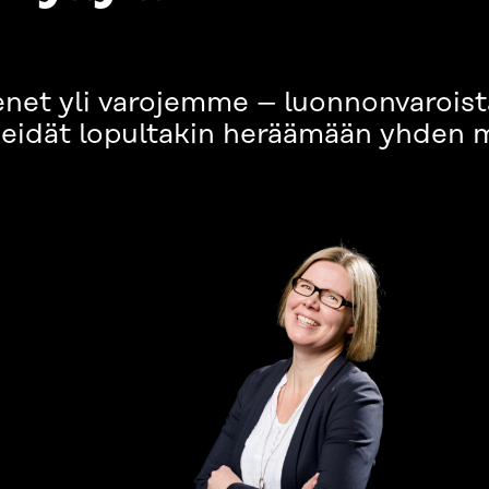
t yli varojemme – luonnonvaroista 
meidät lopultakin heräämään yhden 