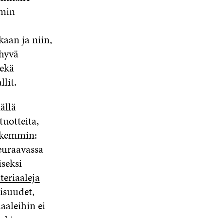
mmin
aan ja niin,
 hyvä
sekä
lit.
ällä
tuotteita,
arkemmin:
euraavassa
iseksi
teriaaleja
aisuudet,
aaleihin ei