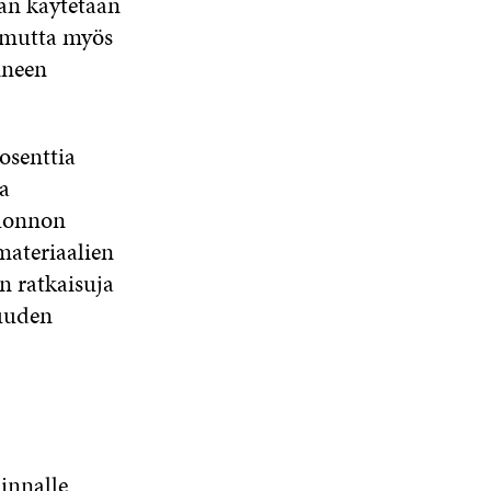
aan käytetään
, mutta myös
ineen
osenttia
a
luonnon
materiaalien
an ratkaisuja
uuden
innalle