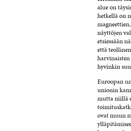
alue on täys
hetkellä on n
magneettien,
näyttöjen va
etsiessään nä
että teolline
harvinaisten 
hyvinkin suur
Euroopan unio
unionin kanna
mutta niillä
toimituskatko
ovat muun mu
ylläpitämise