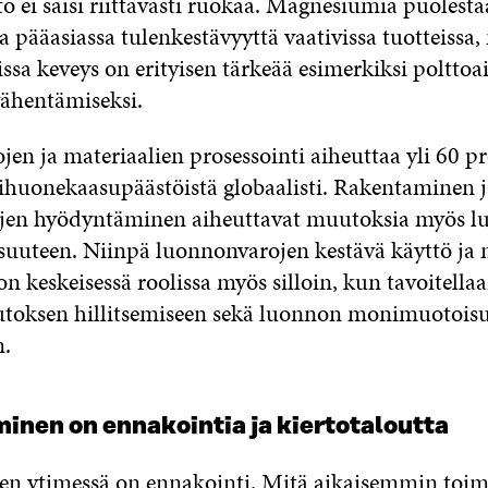
ö ei saisi riittävästi ruokaa. Magnesiumia puolest
a pääasiassa tulenkestävyyttä vaativissa tuotteissa
oissa keveys on erityisen tärkeää esimerkiksi polttoa
ähentämiseksi.
en ja materiaalien prosessointi aiheuttaa yli 60 pr
vihuonekaasupäästöistä globaalisti. Rakentaminen j
jen hyödyntäminen aiheuttavat muutoksia myös 
uteen. Niinpä luonnonvarojen kestävä käyttö ja 
on keskeisessä roolissa myös silloin, kun tavoitella
toksen hillitsemiseen sekä luonnon monimuotois
n.
inen on ennakointia ja kiertotaloutta
en ytimessä on ennakointi. Mitä aikaisemmin toim