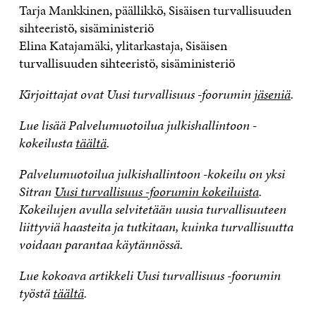
Tarja Mankkinen, päällikkö, Sisäisen turvallisuuden
sihteeristö, sisäministeriö
Elina Katajamäki, ylitarkastaja, Sisäisen
turvallisuuden sihteeristö, sisäministeriö
Kirjoittajat ovat Uusi turvallisuus -foorumin
jäseniä
.
Lue lisää Palvelumuotoilua julkishallintoon -
kokeilusta
täältä
.
Palvelumuotoilua julkishallintoon -kokeilu on yksi
Sitran
Uusi turvallisuus -foorumin kokeiluista
.
Kokeilujen avulla selvitetään uusia turvallisuuteen
liittyviä haasteita ja tutkitaan, kuinka turvallisuutta
voidaan parantaa käytännössä.
Lue kokoava artikkeli Uusi turvallisuus -foorumin
työstä
täältä
.