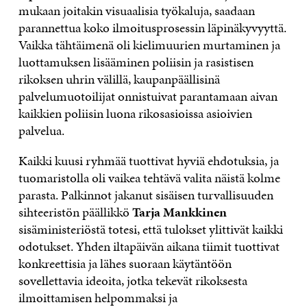
mukaan joitakin visuaalisia työkaluja, saadaan
parannettua koko ilmoitusprosessin läpinäkyvyyttä.
Vaikka tähtäimenä oli kielimuurien murtaminen ja
luottamuksen lisääminen poliisin ja rasistisen
rikoksen uhrin välillä, kaupanpäällisinä
palvelumuotoilijat onnistuivat parantamaan aivan
kaikkien poliisin luona rikosasioissa asioivien
palvelua.
Kaikki kuusi ryhmää tuottivat hyviä ehdotuksia, ja
tuomaristolla oli vaikea tehtävä valita näistä kolme
parasta. Palkinnot jakanut sisäisen turvallisuuden
sihteeristön päällikkö
Tarja Mankkinen
sisäministeriöstä totesi, että tulokset ylittivät kaikki
odotukset. Yhden iltapäivän aikana tiimit tuottivat
konkreettisia ja lähes suoraan käytäntöön
sovellettavia ideoita, jotka tekevät rikoksesta
ilmoittamisen helpommaksi ja