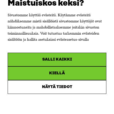
Maistuiskos keksi?
Itämerenkatu 11-13, PL 160,
00181 Helsinki
Sivustomme käyttää evästeitä. Käytämme evästeitä
Puhelin +358 294 618 991
Sähköpostiosoite
nähdäksemme mistä sisällöistä sivustomme käyttäjät ovat
etunimi.sukunimi@sitra.fi tai sitra@sitra.fi
kiinnostuneita ja mahdollistaaksemme joitakin sivuston
Saapumisohjeet
toiminnallisuuksia. Voit tutustua tarkemmin evästeiden
sisältöön ja hallita asetuksiasi evästeasetus-sivulla
Y-tunnus 0202132-3
OLEMME NÄISSÄ SOMEISSA
SALLI KAIKKI
Facebook
Avautuu
uudessa
Linkedin
ikkunassa
KIELLÄ
Avautuu
uudessa
Youtube
ikkunassa
Avautuu
NÄYTÄ TIEDOT
uudessa
Instagram
ikkunassa
Avautuu
uudessa
ikkunassa