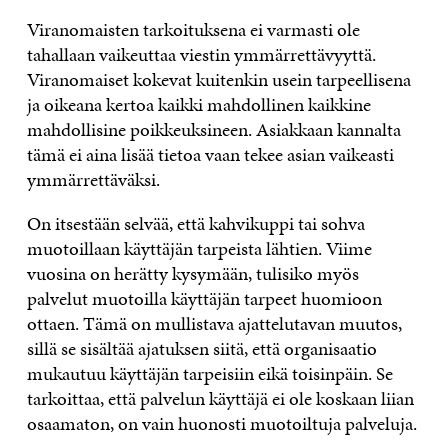
Viranomaisten tarkoituksena ei varmasti ole
tahallaan vaikeuttaa viestin ymmärrettävyyttä.
Viranomaiset kokevat kuitenkin usein tarpeellisena
ja oikeana kertoa kaikki mahdollinen kaikkine
mahdollisine poikkeuksineen. Asiakkaan kannalta
tämä ei aina lisää tietoa vaan tekee asian vaikeasti
ymmärrettäväksi.
On itsestään selvää, että kahvikuppi tai sohva
muotoillaan käyttäjän tarpeista lähtien. Viime
vuosina on herätty kysymään, tulisiko myös
palvelut muotoilla käyttäjän tarpeet huomioon
ottaen. Tämä on mullistava ajattelutavan muutos,
sillä se sisältää ajatuksen siitä, että organisaatio
mukautuu käyttäjän tarpeisiin eikä toisinpäin. Se
tarkoittaa, että palvelun käyttäjä ei ole koskaan liian
osaamaton, on vain huonosti muotoiltuja palveluja.