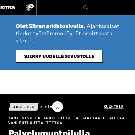
Siirry
FI
suoraan
Vaihda
Hae
sivuston
sisältöön
kieli
Olet Sitran arkistosivulla.
Ajantasaiset
tiedot työstämme löydät osoitteesta
sitra.fi
.
SIIRRY UUDELLE SIVUSTOLLE
Arvioitu
3 min
KUUNTELE
ARCHIVED
lukuaika
TÄMÄ SIVU ON ARKISTOITU JA SAATTAA SISÄLTÄÄ
VANHENTUNUTTA TIETOA
Palvelumuotoilulla