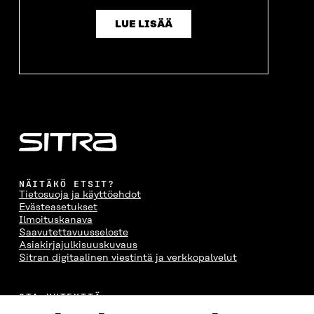
LUE LISÄÄ
NÄITÄKÖ ETSIT?
Tietosuoja ja käyttöehdot
Evästeasetukset
Ilmoituskanava
Saavutettavuusseloste
Asiakirjajulkisuuskuvaus
Sitran digitaalinen viestintä ja verkkopalvelut
OTA YHTEYTTÄ
Suomen itsenäisyyden juhlarahasto Sitra