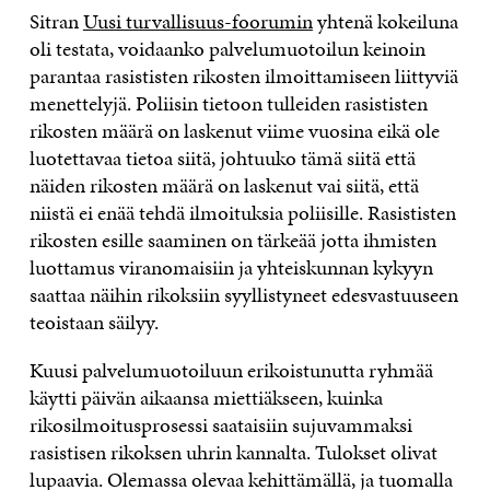
Sitran
Uusi turvallisuus-foorumin
yhtenä kokeiluna
oli testata, voidaanko palvelumuotoilun keinoin
parantaa rasististen rikosten ilmoittamiseen liittyviä
menettelyjä. Poliisin tietoon tulleiden rasististen
rikosten määrä on laskenut viime vuosina eikä ole
luotettavaa tietoa siitä, johtuuko tämä siitä että
näiden rikosten määrä on laskenut vai siitä, että
niistä ei enää tehdä ilmoituksia poliisille. Rasististen
rikosten esille saaminen on tärkeää jotta ihmisten
luottamus viranomaisiin ja yhteiskunnan kykyyn
saattaa näihin rikoksiin syyllistyneet edesvastuuseen
teoistaan säilyy.
Kuusi palvelumuotoiluun erikoistunutta ryhmää
käytti päivän aikaansa miettiäkseen, kuinka
rikosilmoitusprosessi saataisiin sujuvammaksi
rasistisen rikoksen uhrin kannalta. Tulokset olivat
lupaavia. Olemassa olevaa kehittämällä, ja tuomalla