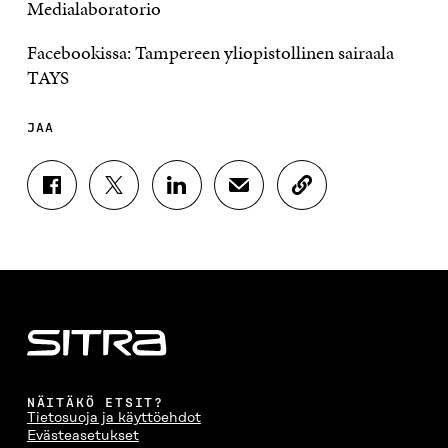
Medialaboratorio
Facebookissa: Tampereen yliopistollinen sairaala
TAYS
JAA
J
J
J
J
K
A
A
A
A
O
A
A
A
A
P
F
T
L
S
I
A
W
I
Ä
O
C
I
N
H
I
E
T
K
K
A
B
T
E
Ö
R
O
E
D
P
T
O
R
I
O
I
K
I
N
S
K
I
S
I
T
K
NÄITÄKÖ ETSIT?
S
S
S
I
E
Tietosuoja ja käyttöehdot
S
Ä
S
L
L
Evästeasetukset
A
A
Ä
L
I