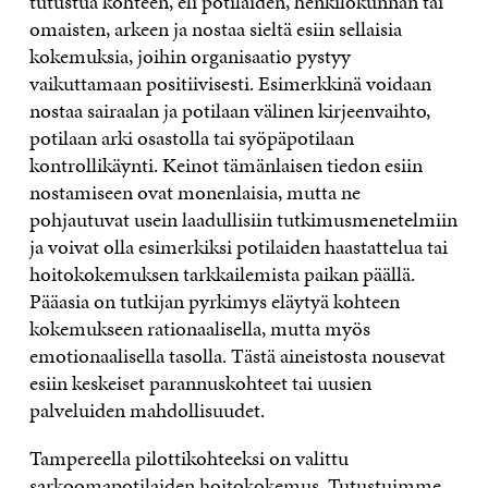
tutustua kohteen, eli potilaiden, henkilökunnan tai
omaisten, arkeen ja nostaa sieltä esiin sellaisia
kokemuksia, joihin organisaatio pystyy
vaikuttamaan positiivisesti. Esimerkkinä voidaan
nostaa sairaalan ja potilaan välinen kirjeenvaihto,
potilaan arki osastolla tai syöpäpotilaan
kontrollikäynti. Keinot tämänlaisen tiedon esiin
nostamiseen ovat monenlaisia, mutta ne
pohjautuvat usein laadullisiin tutkimusmenetelmiin
ja voivat olla esimerkiksi potilaiden haastattelua tai
hoitokokemuksen tarkkailemista paikan päällä.
Pääasia on tutkijan pyrkimys eläytyä kohteen
kokemukseen rationaalisella, mutta myös
emotionaalisella tasolla. Tästä aineistosta nousevat
esiin keskeiset parannuskohteet tai uusien
palveluiden mahdollisuudet.
Tampereella pilottikohteeksi on valittu
sarkoomapotilaiden hoitokokemus. Tutustuimme