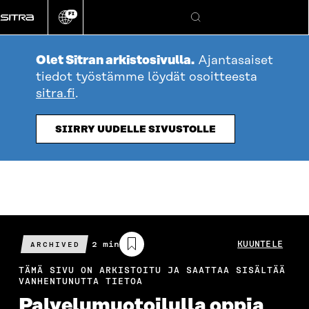
Siirry
FI
suoraan
Vaihda
Hae
sivuston
sisältöön
kieli
Olet Sitran arkistosivulla.
Ajantasaiset
tiedot työstämme löydät osoitteesta
sitra.fi
.
SIIRRY UUDELLE SIVUSTOLLE
Arvioitu
2 min
KUUNTELE
ARCHIVED
lukuaika
TÄMÄ SIVU ON ARKISTOITU JA SAATTAA SISÄLTÄÄ
VANHENTUNUTTA TIETOA
Palvelumuotoilulla oppia