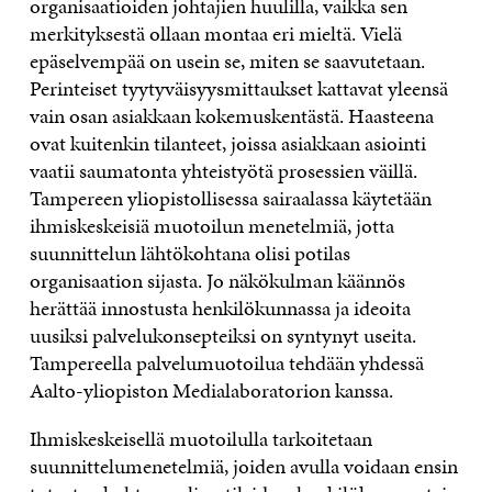
organisaatioiden johtajien huulilla, vaikka sen
merkityksestä ollaan montaa eri mieltä. Vielä
epäselvempää on usein se, miten se saavutetaan.
Perinteiset tyytyväisyysmittaukset kattavat yleensä
vain osan asiakkaan kokemuskentästä. Haasteena
ovat kuitenkin tilanteet, joissa asiakkaan asiointi
vaatii saumatonta yhteistyötä prosessien väillä.
Tampereen yliopistollisessa sairaalassa käytetään
ihmiskeskeisiä muotoilun menetelmiä, jotta
suunnittelun lähtökohtana olisi potilas
organisaation sijasta. Jo näkökulman käännös
herättää innostusta henkilökunnassa ja ideoita
uusiksi palvelukonsepteiksi on syntynyt useita.
Tampereella palvelumuotoilua tehdään yhdessä
Aalto-yliopiston Medialaboratorion kanssa.
Ihmiskeskeisellä muotoilulla tarkoitetaan
suunnittelumenetelmiä, joiden avulla voidaan ensin