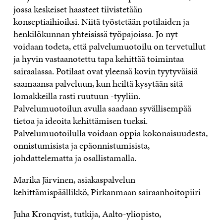
jossa keskeiset haasteet tiivistetään
konseptiaihioiksi. Niitä työstetään potilaiden ja
henkilökunnan yhteisissä työpajoissa. Jo nyt
voidaan todeta, että palvelumuotoilu on tervetullut
ja hyvin vastaanotettu tapa kehittää toimintaa
sairaalassa. Potilaat ovat yleensä kovin tyytyväisiä
saamaansa palveluun, kun heiltä kysytään sitä
lomakkeilla rasti ruutuun -tyyliin.
Palvelumuotoilun avulla saadaan syvällisempää
tietoa ja ideoita kehittämisen tueksi.
Palvelumuotoilulla voidaan oppia kokonaisuudesta,
onnistumisista ja epäonnistumisista,
johdattelematta ja osallistamalla.
Marika Järvinen, asiakaspalvelun
kehittämispäällikkö, Pirkanmaan sairaanhoitopiiri
Juha Kronqvist, tutkija, Aalto-yliopisto,