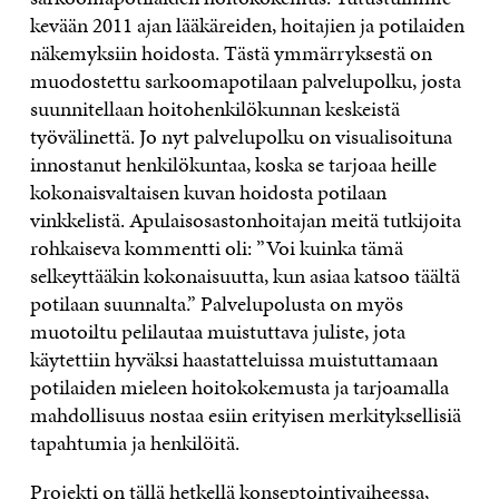
kevään 2011 ajan lääkäreiden, hoitajien ja potilaiden
näkemyksiin hoidosta. Tästä ymmärryksestä on
muodostettu sarkoomapotilaan palvelupolku, josta
suunnitellaan hoitohenkilökunnan keskeistä
työvälinettä. Jo nyt palvelupolku on visualisoituna
innostanut henkilökuntaa, koska se tarjoaa heille
kokonaisvaltaisen kuvan hoidosta potilaan
vinkkelistä. Apulaisosastonhoitajan meitä tutkijoita
rohkaiseva kommentti oli: ”Voi kuinka tämä
selkeyttääkin kokonaisuutta, kun asiaa katsoo täältä
potilaan suunnalta.” Palvelupolusta on myös
muotoiltu pelilautaa muistuttava juliste, jota
käytettiin hyväksi haastatteluissa muistuttamaan
potilaiden mieleen hoitokokemusta ja tarjoamalla
mahdollisuus nostaa esiin erityisen merkityksellisiä
tapahtumia ja henkilöitä.
Projekti on tällä hetkellä konseptointivaiheessa,