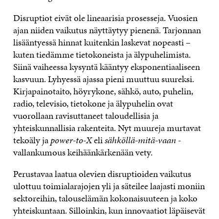
Disruptiot eivät ole lineaarisia prosesseja. Vuosien
ajan niiden vaikutus näyttäytyy pienenä. Tarjonnan
lisääntyessä hinnat kuitenkin laskevat nopeasti –
kuten tiedämme tietokoneista ja älypuhelimista.
Siinä vaiheessa kysyntä kääntyy eksponentiaaliseen
kasvuun. Lyhyessä ajassa pieni muuttuu suureksi.
Kirjapainotaito, höyrykone, sähkö, auto, puhelin,
radio, televisio, tietokone ja älypuhelin ovat
vuorollaan ravisuttaneet taloudellisia ja
yhteiskunnallisia rakenteita. Nyt muureja murtavat
tekoäly ja
power-to-X
eli
sähköllä-mitä-vaan
-
vallankumous keihäänkärkenään vety.
Perustavaa laatua olevien disruptioiden vaikutus
ulottuu toimialarajojen yli ja säteilee laajasti moniin
sektoreihin, talouselämän kokonaisuuteen ja koko
yhteiskuntaan. Silloinkin, kun innovaatiot läpäisevät