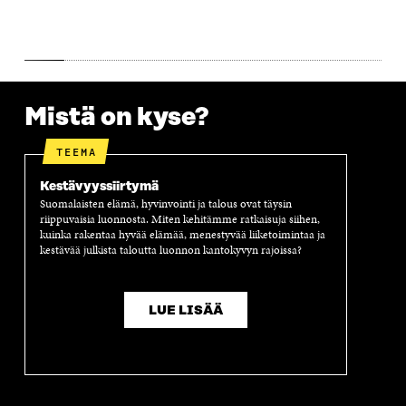
S
S
S
A
S
A
S
S
A
A
S
A
Mistä on kyse?
TEEMA
Kestävyyssiirtymä
Suomalaisten elämä, hyvinvointi ja talous ovat täysin
riippuvaisia luonnosta. Miten kehitämme ratkaisuja siihen,
kuinka rakentaa hyvää elämää, menestyvää liiketoimintaa ja
kestävää julkista taloutta luonnon kantokyvyn rajoissa?
LUE LISÄÄ