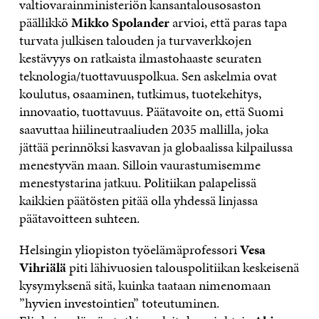
valtiovarainministeriön kansantalousosaston
päällikkö
Mikko Spolander
arvioi, että paras tapa
turvata julkisen talouden ja turvaverkkojen
kestävyys on ratkaista ilmastohaaste seuraten
teknologia/tuottavuuspolkua. Sen askelmia ovat
koulutus, osaaminen, tutkimus, tuotekehitys,
innovaatio, tuottavuus. Päätavoite on, että Suomi
saavuttaa hiilineutraaliuden 2035 mallilla, joka
jättää perinnöksi kasvavan ja globaalissa kilpailussa
menestyvän maan. Silloin vaurastumisemme
menestystarina jatkuu. Politiikan palapelissä
kaikkien päätösten pitää olla yhdessä linjassa
päätavoitteen suhteen.
Helsingin yliopiston työelämäprofessori
Vesa
Vihriälä
piti lähivuosien talouspolitiikan keskeisenä
kysymyksenä sitä, kuinka taataan nimenomaan
”hyvien investointien” toteutuminen.