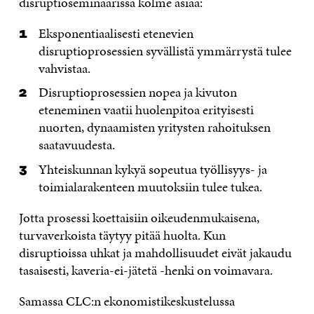
disruptioseminaarissa kolme asiaa:
Eksponentiaalisesti etenevien
disruptioprosessien syvällistä ymmärrystä tulee
vahvistaa.
Disruptioprosessien nopea ja kivuton
eteneminen vaatii huolenpitoa erityisesti
nuorten, dynaamisten yritysten rahoituksen
saatavuudesta.
Yhteiskunnan kykyä sopeutua työllisyys- ja
toimialarakenteen muutoksiin tulee tukea.
Jotta prosessi koettaisiin oikeudenmukaisena,
turvaverkoista täytyy pitää huolta. Kun
disruptioissa uhkat ja mahdollisuudet eivät jakaudu
tasaisesti, kaveria-ei-jätetä -henki on voimavara.
Samassa CLC:n ekonomistikeskustelussa