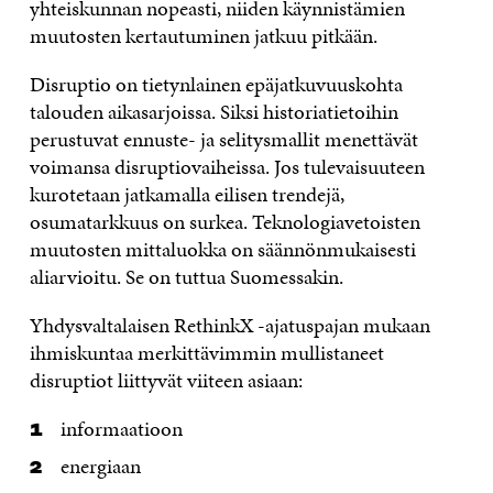
yhteiskunnan nopeasti, niiden käynnistämien
muutosten kertautuminen jatkuu pitkään.
Disruptio on tietynlainen epäjatkuvuuskohta
talouden aikasarjoissa. Siksi historiatietoihin
perustuvat ennuste- ja selitysmallit menettävät
voimansa disruptiovaiheissa. Jos tulevaisuuteen
kurotetaan jatkamalla eilisen trendejä,
osumatarkkuus on surkea. Teknologiavetoisten
muutosten mittaluokka on säännönmukaisesti
aliarvioitu. Se on tuttua Suomessakin.
Yhdysvaltalaisen RethinkX -ajatuspajan mukaan
ihmiskuntaa merkittävimmin mullistaneet
disruptiot liittyvät viiteen asiaan:
informaatioon
energiaan