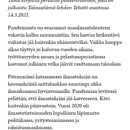
Tämä kirjoitus perustuu puheenvuoroon, joka on
julkaistu Talouselämä-lehden Tebatti-osastossa
14.3.2021.
Pandemiasta on seurannut maailmantalouteen
vakavin kolhu miesmuistiin. Sen kasvua heikentävä
vaikutus jää kuitenkin ohimeneväksi. Vaikka kuoppa
alkaa täyttyä jo kuluvan vuoden aikana,
työttömyyden nousu ja pelastusoperaatiossa
kasvanut julkinen velka jäävät rasittamaan talouksia.
Pitemmässä katsannossa ilmastokriisi on
koronakriisiä mittaluokkaa suurempi uhka
ihmiskunnan hyvinvoinnille. Pandemian levitessä
pelättiin, että ilmastokriisi jää katveeseen. Kävi
kuitenkin päinvastoin. Vuosi 2020 oli
ilmastotietoisuuden lopullinen läpimurto
politiikassa, yritystoiminnassa ja
rahoitusmaailmassa.