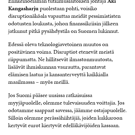
Elinkeinoelämän tutkimuslaitoksen johtaja
Aki
Kangasharju
puolestaan pohti, voisiko
disruptionäköala vapauttaa meidät pessimististen
odotusten loukusta, johon finanssikriisin jälkeen
jatkunut pitkä pysähdystila on Suomen lukinnut.
Edessä oleva teknologiavetoinen muutos on
positiivinen voima. Disruptiot etenevät meistä
riippumatta. Ne hillitsevät ilmastonmuutosta,
lisäävät ihmiskunnan vaurautta, parantavat
elämisen laatua ja kansanterveyttä kaikkialla
maailmassa – myös meillä.
Jos Suomi pääsee uusissa ratkaisuissa
myyjäpuolelle, olemme tulevaisuuden voittajia. Jos
odotamme saappaat savessa, jäämme ostajapuolelle.
Silloin olemme perässähiihtäjiä, joiden kukkaroon
kertyvät eurot kiertyvät edelläkävijöiden kassaan.