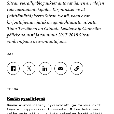
Sitran vierailijablogaukset antavat äänen eri alojen
tulevaisuudentekijöille. Kirjoitukset eivät
(välttämättä) kerro Sitran työstä, vaan ovat
kirjoittajiensa ajatuksia ajankohtaisista asioista.
Timo Tyrväinen on Climate Leadership Councilin
pääekonomisti ja toiminut 2017-2018 Sitran
vanhempana neuvontantajana.
JAA
J
J
J
J
K
A
A
A
A
O
A
A
A
A
P
F
T
L
S
I
A
W
I
Ä
O
TEEMA
C
I
N
H
I
E
T
K
K
A
Kestävyyssiirtymä
B
T
E
Ö
R
Suomalaisten elämä, hyvinvointi ja talous ovat
O
E
D
P
T
täysin riippuvaisia luonnosta. Miten kehitämme
O
R
I
O
I
ratkaisuja siihen, kuinka rakentaa hyvää elämää,