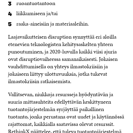
ruoantuotantoon
liikkumiseen ja/tai
raaka-aineisiin ja materiaaleihin.
Laajavaikutteisen disruption synnyttää eri aloilla
etenevien teknologisten kehitysaskelten yhteen
punoutuminen, ja 2020-luvulla kaikki viisi ajuria
ovat disruptiovaiheessa samanaikaisesti. Jokaisen
vauhdittumisella on yhteys ilmastokriisiin ja
jokaiseen liittyy ulottuvuuksia, jotka tukevat
ilmastokriisin ratkaisemista.
Vallitsevan, niukkoja resursseja hyödyntävän ja
suuria mittasuhteita edellyttävän keskittyneen
tuotantojärjestelmän syrjäyttää paikallinen
tuotanto, jonka perustana ovat uudet ja käytännössä
rajattomat, kaikkialla saatavissa olevat resurssit.
RethinkX päättelee, että tuleva tuotantojärjestelmä