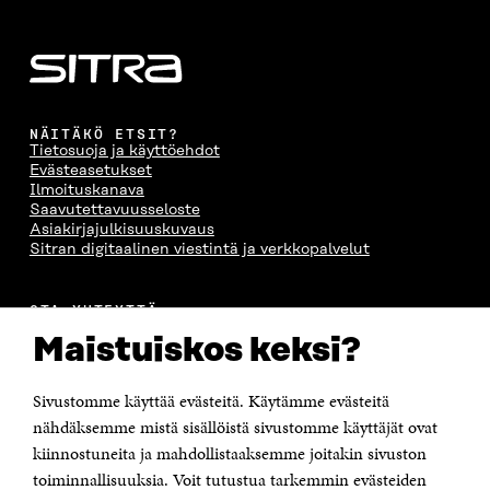
NÄITÄKÖ ETSIT?
Tietosuoja ja käyttöehdot
Evästeasetukset
Ilmoituskanava
Saavutettavuusseloste
Asiakirjajulkisuuskuvaus
Sitran digitaalinen viestintä ja verkkopalvelut
OTA YHTEYTTÄ
Suomen itsenäisyyden juhlarahasto Sitra
Maistuiskos keksi?
Itämerenkatu 11-13, PL 160,
00181 Helsinki
Sivustomme käyttää evästeitä. Käytämme evästeitä
Puhelin +358 294 618 991
Sähköpostiosoite
nähdäksemme mistä sisällöistä sivustomme käyttäjät ovat
etunimi.sukunimi@sitra.fi tai sitra@sitra.fi
kiinnostuneita ja mahdollistaaksemme joitakin sivuston
toiminnallisuuksia. Voit tutustua tarkemmin evästeiden
Saapumisohjeet