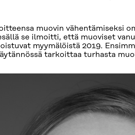
tavoitteensa muovin vähentämiseksi 
sällä se ilmoitti, että muoviset van
t poistuvat myymälöistä 2019. Ensimm
käytännössä tarkoittaa turhasta mu