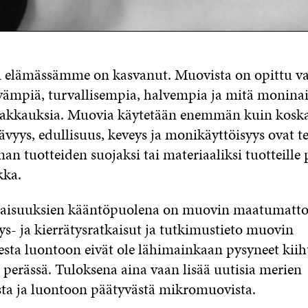
i elämässämme on kasvanut. Muovista on opittu v
ävämpiä, turvallisempia, halvempia ja mitä monina
 pakkauksia. Muovia käytetään enemmän kuin kosk
vyys, edullisuus, keveys ja monikäyttöisyys ovat te
an tuotteiden suojaksi tai materiaaliksi tuotteille p
kka.
aisuuksien kääntöpuolena on muovin maatumatt
s- ja kierrätysratkaisut ja tutkimustieto muovin
sta luontoon eivät ole lähimainkaan pysyneet kii
 perässä. Tuloksena aina vaan lisää uutisia merien
ta ja luontoon päätyvästä mikromuovista.