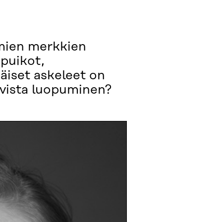
omien merkkien
upuikot,
äiset askeleet on
ovista luopuminen?