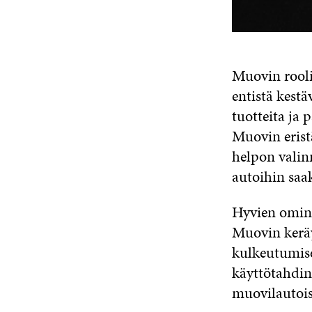
Muovin rool
entistä kest
tuotteita ja
Muovin eristä
helpon valinn
autoihin saa
Hyvien omin
Muovin keräy
kulkeutumise
käyttötahdin
muovilautois