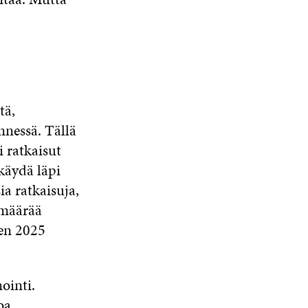
U
A
A
N
A
S
S
A
tä,
nnessä. Tällä
 ratkaisut
käydä läpi
ia ratkaisuja,
 määrää
den 2025
ointi.
oa