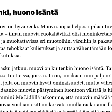
nki, huono isäntä
vi on hyvä renki. Muovi suojaa helposti pilaantuv
ita – ilman muovia ruokahävikki olisi moninkertai
ja muokattavissa eri muotoihin, väreihin ja paksuu
taa tehokkaat kuljetukset ja auttaa vähentämään lo
kutuksia.
asku jatkuu, muovi on kuitenkin huono isäntä. Ta
sa tuotteissa, joissa sitä on, ainakaan niin paljon
ja, jolla on muovin hyvät ominaisuudet, mutta väh
daanko muovin päätyminen luontoon välttää ja ki
mmin? Me Lidlillä uskomme, että muovin määrää 
via voidaan osittain korvata muilla raaka-aineilla 
tymistä voidaan ehkäistä ja kierrätettävyyttä para