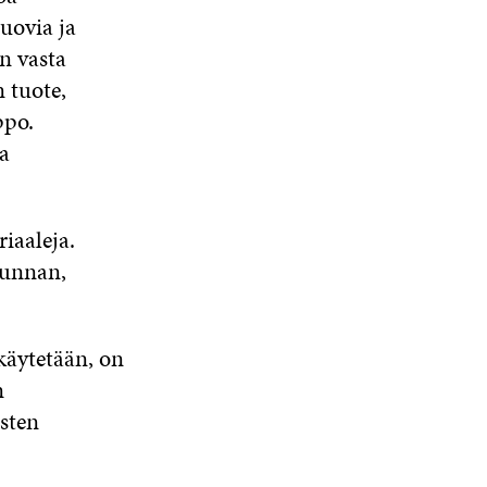
uovia ja
n vasta
 tuote,
ppo.
aa
iaaleja.
junnan,
käytetään, on
n
sten