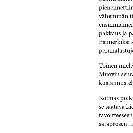
pienennettii
vähemmän til
ensimmäinen 
pakkaus ja pa
Esimerkiksi s
perunalastuj
Toinen miele
Muovin seura
kustannuste
Kolmas polku
se saatava k
tavoitteesee
sataprosentt