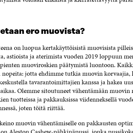
tetaan ero muovista?
teena on luopua kertakäyttöisistä muovisista pilleis
a, astioista ja aterimista vuoden 2019 loppuun me
ienten muoviroskien päätymistä luontoon. Kaikki
tä nopeita: jotta ehdimme tutkia muovin korvaajia, 
eskustella tavarantoimittajien kanssa ja hakea uus
 aikaa. Olemme sitoutuneet vähentämään muovin
en tuotteissa ja pakkauksissa viidenneksellä vuo
ssä, joten töitä riittää.
 keino muovin vähentämiselle on pakkausten optim
 on Aleston Cashew-pähkinäpussi, jonka pussikok