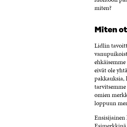
miten?
Miten o
Lidlin tavoit
vanupuikoist
ehkäisemme p
eivät ole yh
pakkauksia, k
tarvitsemme
omien merkki
loppuun menne
Ensisijainen
Esimerkkinä