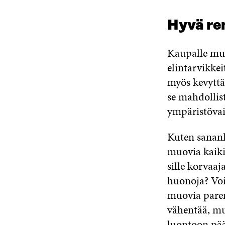
Hyvä re
Kaupalle muo
elintarvikke
myös kevyttä 
se mahdollis
ympäristövai
Kuten sananl
muovia kaikis
sille korvaa
huonoja? Voi
muovia pare
vähentää, muo
luontoon pää