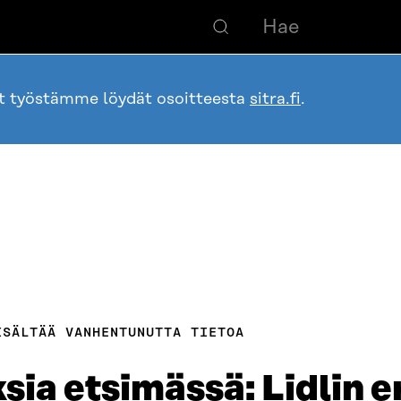
ot työstämme löydät osoitteesta
sitra.fi
.
ISÄLTÄÄ VANHENTUNUTTA TIETOA
ia etsimässä: Lidlin e