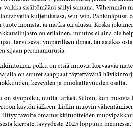
n, vaikka sisältömäärä säilyi samana. Vähemmän m
antarvetta kuljetuksissa, win-win. Pähkinäpussi o
tuote monista, ja matka on alussa. Koska jokainen
kkauslinjasto on erilainen, muutos ei aina ole hel
ipsit tarvitsevat ympärilleen ilmaa, tai asiakas ost
en sijaan perunamurusia.
nkiintoinen polku on etsiä muovia korvaavia mater
ajalla on suuret saappaat täytettävänä hävikintor
hokkuuden, keveyden ja muokattavuuden osalta.
 on sivupolku, mutta tärkeä. Silloin, kun muovia 
iertoon käytön jälkeen. Lidlin muovin vähentämise
n liittyy tavoite omamerkkituotteiden muovipakkau
isesta kierrätettävyydestä 2025 loppuun mennessä.