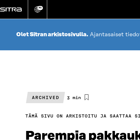
Siirry
suoraan
FI
Vaihda
sivuston
sisältöön
kieli
Olet Sitran arkistosivulla.
Ajantasaiset tied
ARCHIVED
Arvioitu
3 min
lukuaika
TÄMÄ SIVU ON ARKISTOITU JA SAATTAA S
Parempia pakkauks