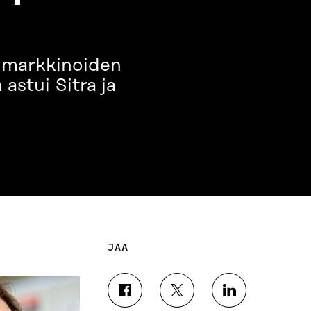
n markkinoiden
astui Sitra ja
JAA
J
J
J
A
A
A