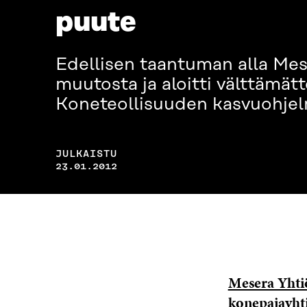
puute
Edellisen taantuman alla Me
muutosta ja aloitti välttämät
Koneteollisuuden kasvuohjel
JULKAISTU
23.01.2012
Mesera Yhti
konepajayhti