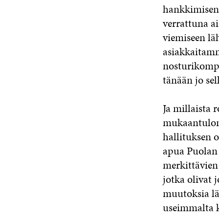
hankkimisen 
verrattuna a
viemiseen läh
asiakkaitamm
nosturikomp
tänään jo se
Ja millaista 
mukaantulon 
hallituksen 
apua Puolan 
merkittävien 
jotka olivat 
muutoksia lä
useimmalta k