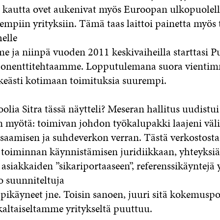
kautta ovet aukenivat myös Euroopan ulkopuolell
iempiin yrityksiin. Tämä taas laittoi painetta myö
elle
e ja niinpä vuoden 2011 keskivaiheilla starttasi P
onenttitehtaamme. Lopputulemana suora vienti
lkeästi kotimaan toimituksia suurempi.
roolia Sitra tässä näytteli? Meseran hallitus uudistui
myötä: toimivan johdon työkalupakki laajeni väli
osaamisen ja suhdeverkon verran. Tästä verkostosta
toiminnan käynnistämisen juridiikkaan, yhteyksiä
asiakkaiden ”sikariportaaseen”, referenssikäyntejä y
jo suunniteltuja
pikäyneet jne. Toisin sanoen, juuri sitä kokemuspo
altaiseltamme yritykseltä puuttuu.