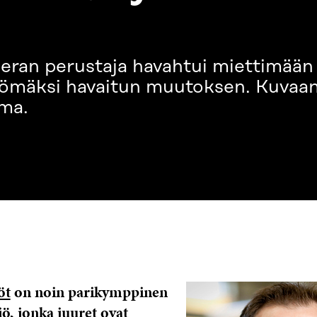
seran perustaja havahtui miettimää
tömäksi havaitun muutoksen. Kuvaan 
ma.
öt
on noin parikymppinen
ö, jonka juuret ovat