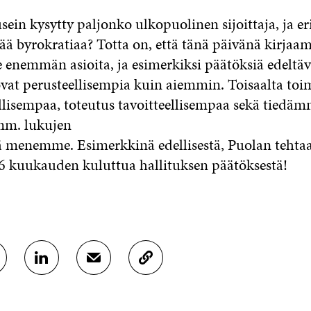
ein kysytty paljonko ulkopuolinen sijoittaja, ja erit
sää byrokratiaa? Totta on, että tänä päivänä kirjaa
enemmän asioita, ja esimerkiksi päätöksiä edeltäv
ovat perusteellisempia kuin aiemmin. Toisaalta toi
lisempaa, toteutus tavoitteellisempaa sekä tiedä
m. lukujen
ä menemme. Esimerkkinä edellisestä, Puolan teht
le 6 kuukauden kuluttua hallituksen päätöksestä!
J
J
K
A
A
O
A
A
P
L
S
I