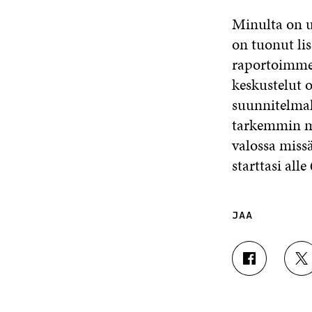
Minulta on us
on tuonut li
raportoimme 
keskustelut 
suunnitelmal
tarkemmin m
valossa miss
starttasi al
JAA
J
J
A
A
A
A
F
T