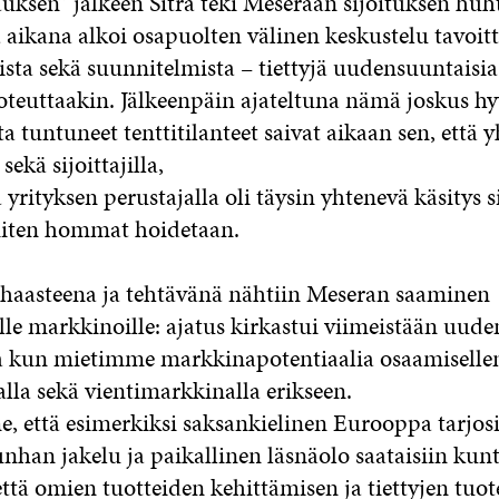
auksen” jälkeen Sitra teki Meseraan sijoituksen huh
 aikana alkoi osapuolten välinen keskustelu tavoitt
sta sekä suunnitelmista – tiettyjä uudensuuntaisia
toteuttaakin. Jälkeenpäin ajateltuna nämä joskus h
lta tuntuneet tenttitilanteet saivat aikaan sen, että 
 sekä sijoittajilla,
 yrityksen perustajalla oli täysin yhtenevä käsitys s
miten hommat hoidetaan.
aasteena ja tehtävänä nähtiin Meseran saaminen
lle markkinoille: ajatus kirkastui viimeistään uude
sa kun mietimme markkinapotentiaalia osaamisell
lla sekä vientimarkkinalla erikseen.
että esimerkiksi saksankielinen Eurooppa tarjosi 
unhan jakelu ja paikallinen läsnäolo saataisiin kun
ttä omien tuotteiden kehittämisen ja tiettyjen tuo