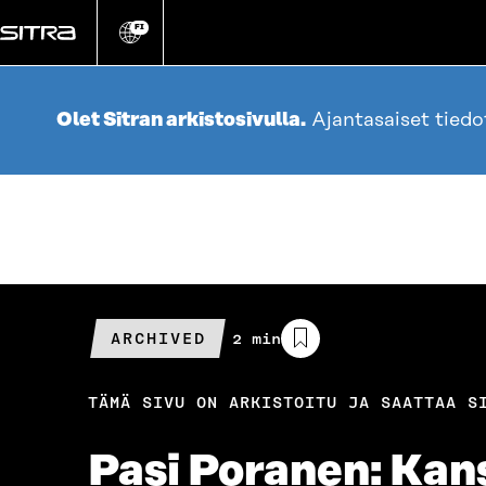
Siirry
suoraan
FI
Vaihda
sivuston
sisältöön
kieli
Olet Sitran arkistosivulla.
Ajantasaiset tied
ARCHIVED
Arvioitu
2 min
lukuaika
TÄMÄ SIVU ON ARKISTOITU JA SAATTAA S
Pasi Poranen: Kans