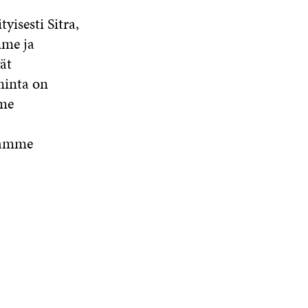
yisesti Sitra,
mme ja
ät
minta on
mme
aamme