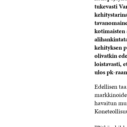
tukevasti Va
kehitystarina
tavanomainen
kotimaisten 
alihankintat
kehityksen p
olivatkin ed
loistavasti, 
ulos pk-raam
Edellisen ta
markkinoiden
havaitun muu
Koneteollis