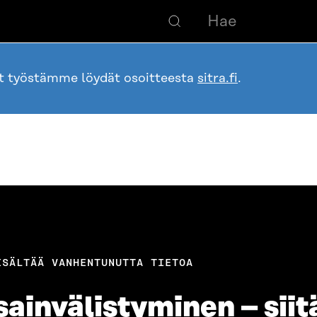
ot työstämme löydät osoitteesta
sitra.fi
.
ISÄLTÄÄ VANHENTUNUTTA TIETOA
ainvälistyminen – siit