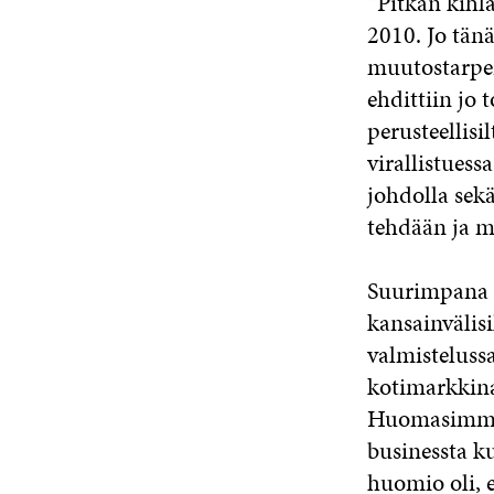
”Pitkän kihl
2010. Jo tänä
muutostarpei
ehdittiin jo 
perusteellisi
virallistuessa
johdolla sekä
tehdään ja 
Suurimpana h
kansainvälisi
valmistelus
kotimarkkina
Huomasimme, 
businessta k
huomio oli, e