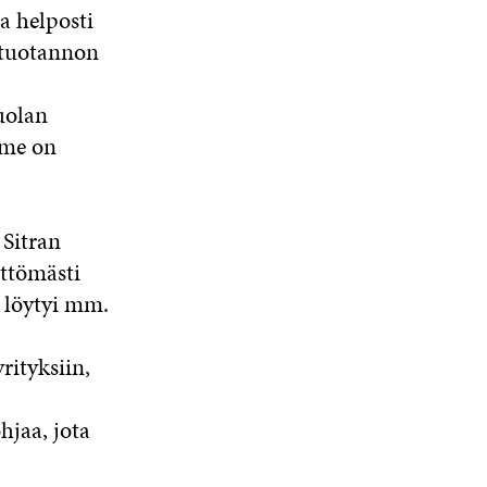
a helposti
s tuotannon
uolan
mme on
 Sitran
ttömästi
 löytyi mm.
rityksiin,
hjaa, jota