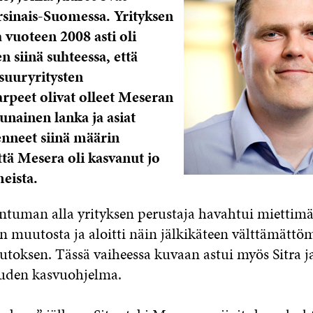
rsinais-Suomessa. Yrityksen
 vuoteen 2008 asti oli
 siinä suhteessa, että
suuryritysten
arpeet olivat olleet Meseran
unainen lanka ja asiat
enneet siinä määrin
että Mesera oli kasvanut jo
eista.
antuman alla yrityksen perustaja havahtui miettim
 muutosta ja aloitti näin jälkikäteen välttämättö
toksen. Tässä vaiheessa kuvaan astui myös Sitra j
uuden kasvuohjelma.