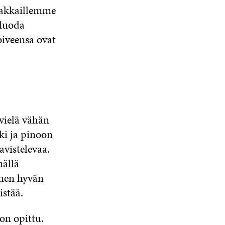
siakkaillemme
 luoda
oiveensa ovat
 vielä vähän
ki ja pinoon
vistelevaa.
mällä
onen hyvän
istää.
on opittu.