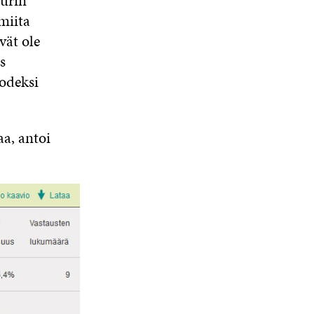
uurin
miita
vät ole
s
odeksi
aa, antoi