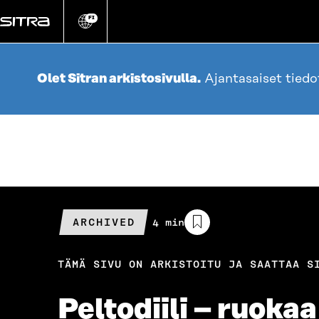
Siirry
suoraan
FI
Vaihda
sivuston
sisältöön
kieli
Olet Sitran arkistosivulla.
Ajantasaiset tied
ARCHIVED
Arvioitu
4 min
lukuaika
TÄMÄ SIVU ON ARKISTOITU JA SAATTAA S
Peltodiili – ruoka