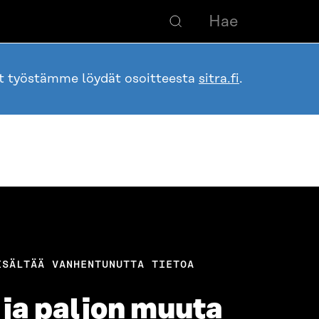
ot työstämme löydät osoitteesta
sitra.fi
.
ISÄLTÄÄ VANHENTUNUTTA TIETOA
a ja paljon muuta