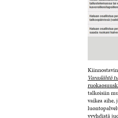
Kiinnostavin
Varaslähtö t
ruokaosuus
talkoisiin mu
vaikea aihe, 
luontopalvelu
vyyhdistä ju