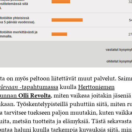
ta on myös peltoon liitettävät muut palvelut. Sai
ulevaan
-tapahtumassa
kuulla
Herttoniemen
kunnan
Olli Revolta
, miten vaikeaa joitakin jäseni
kaan. Työskentelypisteillä puhuttiin siitä, miten 
ja tarvitsee tuekseen paljon muutakin, kuten vaikka
ita, metsän tuotteita ja elämyksiä. Tästä sekavasta
ontaa haluni kuulla tarkempia kuvauksia siitä, min