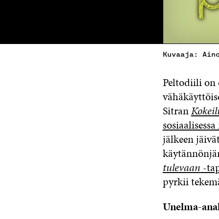
Kuvaaja: Ain
Peltodiili o
vähäkäyttöise
Sitran
Kokei
sosiaalisessa
jälkeen jäivä
käytännönjär
tulevaan
-ta
pyrkii tekem
Unelma-anal