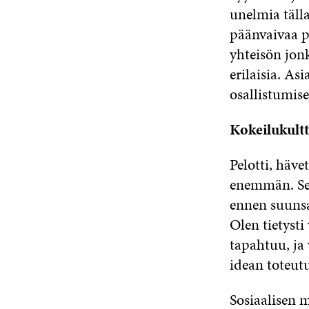
unelmia täll
päänvaivaa 
yhteisön jonk
erilaisia. As
osallistumise
Kokeilukultt
Pelotti, hävet
enemmän. Sell
ennen suunsa
Olen tietysti
tapahtuu, ja
idean toteutu
Sosiaalisen 