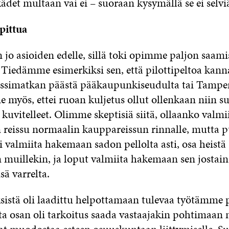
det multaan vai ei – suoraan kysymällä se ei selvi
pittua
jo asioiden edelle, sillä toki opimme paljon saa
 Tiedämme esimerkiksi sen, että pilottipeltoa kanna
ussimatkan päästä pääkaupunkiseudulta tai Tamper
yös, ettei ruoan kuljetus ollut ollenkaan niin s
kuvitelleet. Olimme skeptisiä siitä, ollaanko valm
 reissu normaalin kauppareissun rinnalle, mutta p
li valmiita hakemaan sadon pellolta asti, osa heistä
 muillekin, ja loput valmiita hakemaan sen jostai
sä varrelta.
istä oli laadittu helpottamaan tulevaa työtämme p
ta osan oli tarkoitus saada vastaajakin pohtimaan ni