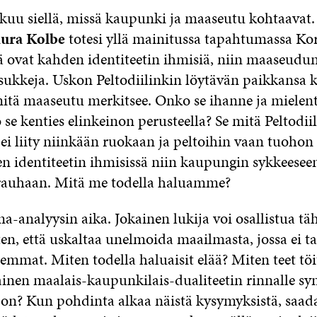
ikkuu siellä, missä kaupunki ja maaseutu kohtaavat
ura Kolbe
totesi yllä mainitussa tapahtumassa Ko
 ovat kahden identiteetin ihmisiä, niin maaseudu
ukkeja. Uskon Peltodiilinkin löytävän paikkansa k
itä maaseutu merkitsee. Onko se ihanne ja mielent
e kenties elinkeinon perusteella? Se mitä Peltodiil
, ei liity niinkään ruokaan ja peltoihin vaan tuoho
n identiteetin ihmisissä niin kaupungin sykkeesee
auhaan. Mitä me todella haluamme?
a-analyysin aika. Jokainen lukija voi osallistua tä
en, että uskaltaa unelmoida maailmasta, jossa ei tar
emmat. Miten todella haluaisit elää? Miten teet töi
ainen maalais-kaupunkilais-dualiteetin rinnalle sy
i on? Kun pohdinta alkaa näistä kysymyksistä, saad