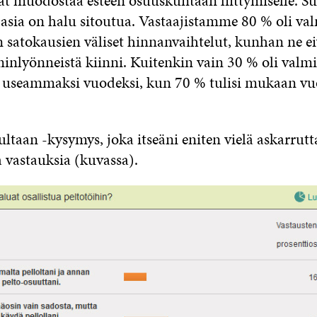
vat muodostaa esteen osuuskuntaan liittymiselle. S
 asia on halu sitoutua. Vastaajistamme 80 % oli val
satokausien väliset hinnanvaihtelut, kunhan ne ei
iminlyönneistä kiinni. Kuitenkin vain 30 % oli valmi
 useammaksi vuodeksi, kun 70 % tulisi mukaan vu
taan -kysymys, joka itseäni eniten vielä askarrutt
 vastauksia (kuvassa).