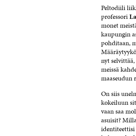
Peltodiili li
professori
La
monet meistä
kaupungin as
pohditaan, m
Määräytyykö s
nyt selvittää
meissä kahde
maaseudun r
On siis unelm
kokeiluun sit
vaan saa mol
asuisit? Mill
identiteettis