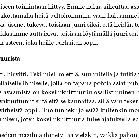
aiseen toimintaan liittyy. Emme halua aiheuttaa a
pakottamalla heitä peltohommiin, vaan haluamme
a jäsenet tukevat toisiaan juuri siksi, että heidän t
iakkaamme auttaisivat toisiaan löytämällä juuri sen
n asteen, joka heille parhaiten sopii.
uurista
ti, hirvitti. Teki mieli miettiä, suunnitella ja tutkia
aiselle ihmiselle, jolla on tapana pohtia asiat puh
 avaamista on kokeilukulttuuriin osallistuminen ra
 vakuuttunut siitä että se kannattaa, sillä vain teke
 virheistä oppii. Tuo tunnekirjo estää kuitenkin m
misen, joten kokeilukulttuuria tulee ajatuksella ed
median maailma ihmetyttää vieläkin, vaikka paljon 