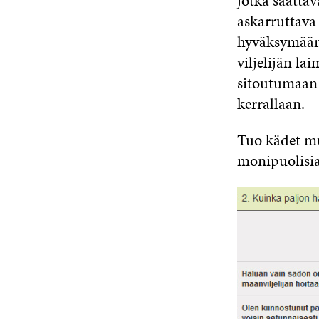
jotka saatta
askarruttava
hyväksymään 
viljelijän la
sitoutumaan
kerrallaan.
Tuo kädet mul
monipuolisia