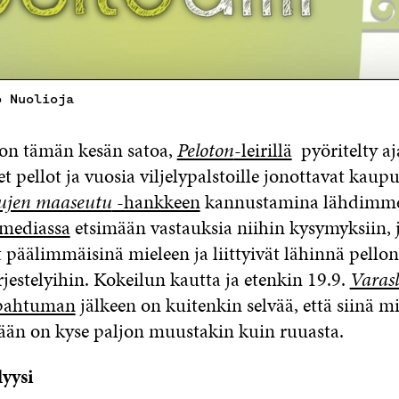
o Nuolioja
n on tämän kesän satoa,
Peloton
-leirillä
pyöritelty aj
t pellot ja vuosia viljelypalstoille jonottavat kaupu
lujen maaseutu
-hankkeen
kannustamina lähdimm
 mediassa
etsimään vastauksia niihin kysymyksiin, j
t päälimmäisinä mieleen ja liittyivät lähinnä pello
jestelyihin. Kokeilun kautta ja etenkin 19.9.
Varas
pahtuman
jälkeen on kuitenkin selvää, että siinä mi
ään on kyse paljon muustakin kuin ruuasta.
yysi