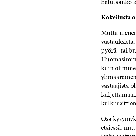
halutaanko kä
Kokeilusta o
Mutta menen 
vastauksista.
pyörä- tai b
Huomasimme m
kuin olimme 
ylimääräinen
vastaajista o
kuljettamaan
kulkureittien
Osa kysymyks
etsiessä, mut