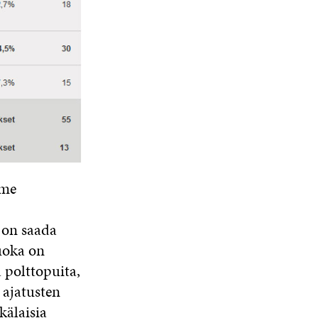
mme
ä on saada
ruoka on
 polttopuita,
 ajatusten
kälaisia