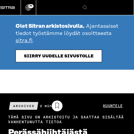
Siirry
FI
suoraan
Vaihda
Hae
sivuston
sisältöön
kieli
Olet Sitran arkistosivulla.
Ajantasaiset
tiedot työstämme löydät osoitteesta
sitra.fi
.
SIIRRY UUDELLE SIVUSTOLLE
Arvioitu
2 min
KUUNTELE
ARCHIVED
lukuaika
TÄMÄ SIVU ON ARKISTOITU JA SAATTAA SISÄLTÄÄ
VANHENTUNUTTA TIETOA
Perässähiihtäjästä