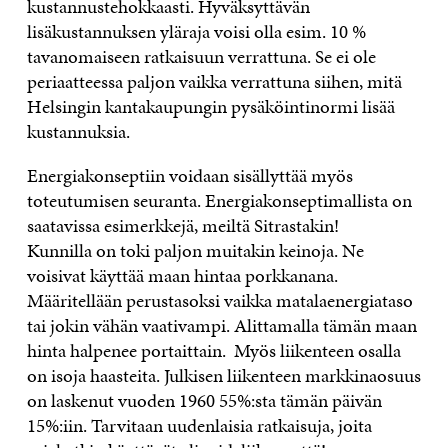
kustannustehokkaasti. Hyväksyttävän
lisäkustannuksen yläraja voisi olla esim. 10 %
tavanomaiseen ratkaisuun verrattuna. Se ei ole
periaatteessa paljon vaikka verrattuna siihen, mitä
Helsingin kantakaupungin pysäköintinormi lisää
kustannuksia.
Energiakonseptiin voidaan sisällyttää myös
toteutumisen seuranta. Energiakonseptimallista on
saatavissa esimerkkejä, meiltä Sitrastakin!
Kunnilla on toki paljon muitakin keinoja. Ne
voisivat käyttää maan hintaa porkkanana.
Määritellään perustasoksi vaikka matalaenergiataso
tai jokin vähän vaativampi. Alittamalla tämän maan
hinta halpenee portaittain. Myös liikenteen osalla
on isoja haasteita. Julkisen liikenteen markkinaosuus
on laskenut vuoden 1960 55%:sta tämän päivän
15%:iin. Tarvitaan uudenlaisia ratkaisuja, joita