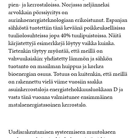
pien- ja kerrostaloissa. Norjassa neljänneksi
arvokkain pörssiyritys on
aurinkoenergiateknologiaan erikoistunut. Espanjan
sähköstä tuotettiin tänä keväänä poikkeuksellisissa
tuuliolosuhteissa jopa 40% tuulipuistoissa. Näitä
kärjistettyjä esimerkkejä löytyy vaikka kuinka.
Tietenkin täytyy myöntää, että meillä on
vahvuuksiakin: yhdistetty lämmön ja sähkön
tuotanto on maailman huippua ja korkea
bioenergian osuus. Totuus on kuitenkin, että meillä
on rakennettu vielä viime vuosiin saakka
asuinkerrostaloja energiatehokkuusluokkaan D ja
vasta tänä vuonna valmistunee ensimmäinen
matalaenergiatasoinen kerrostalo.
Uudisrakentamisen systeemiseen muutokseen