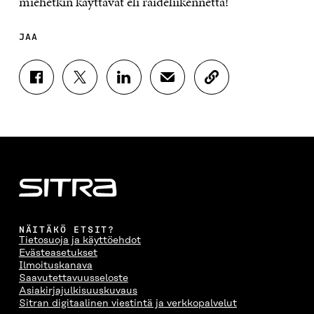
miehetkin käyttävät eli raideliikennettä!
JAA
J
J
J
J
K
A
A
A
A
O
A
A
A
A
P
F
T
L
S
I
A
W
I
Ä
O
C
I
N
H
I
E
T
K
K
A
B
T
E
Ö
R
O
E
D
P
T
O
R
I
O
I
K
I
N
S
K
I
S
I
T
K
NÄITÄKÖ ETSIT?
S
S
S
I
E
Tietosuoja ja käyttöehdot
S
Ä
S
L
L
Evästeasetukset
A
A
Ä
L
I
Ilmoituskanava
A
V
A
A
N
Saavutettavuusseloste
V
A
V
A
L
Asiakirjajulkisuuskuvaus
A
U
A
V
I
Sitran digitaalinen viestintä ja verkkopalvelut
U
T
U
A
N