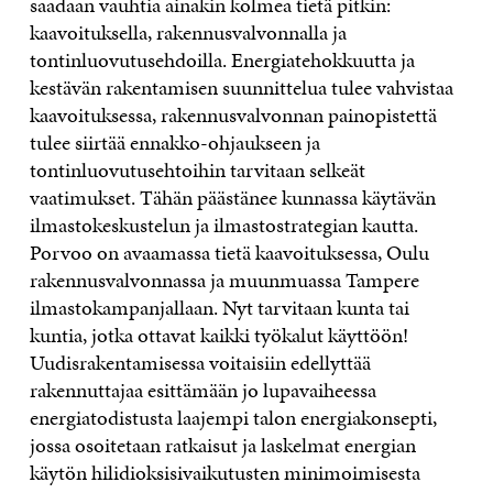
saadaan vauhtia ainakin kolmea tietä pitkin:
kaavoituksella, rakennusvalvonnalla ja
tontinluovutusehdoilla. Energiatehokkuutta ja
kestävän rakentamisen suunnittelua tulee vahvistaa
kaavoituksessa, rakennusvalvonnan painopistettä
tulee siirtää ennakko-ohjaukseen ja
tontinluovutusehtoihin tarvitaan selkeät
vaatimukset. Tähän päästänee kunnassa käytävän
ilmastokeskustelun ja ilmastostrategian kautta.
Porvoo on avaamassa tietä kaavoituksessa, Oulu
rakennusvalvonnassa ja muunmuassa Tampere
ilmastokampanjallaan. Nyt tarvitaan kunta tai
kuntia, jotka ottavat kaikki työkalut käyttöön!
Uudisrakentamisessa voitaisiin edellyttää
rakennuttajaa esittämään jo lupavaiheessa
energiatodistusta laajempi talon energiakonsepti,
jossa osoitetaan ratkaisut ja laskelmat energian
käytön hilidioksisivaikutusten minimoimisesta