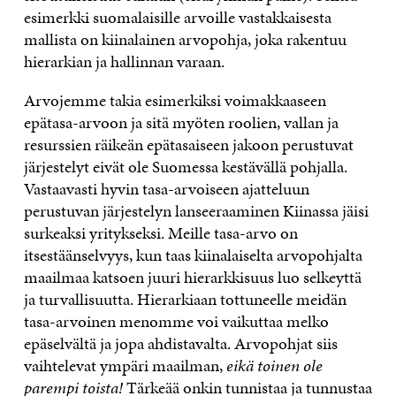
esimerkki suomalaisille arvoille vastakkaisesta
mallista on kiinalainen arvopohja, joka rakentuu
hierarkian ja hallinnan varaan.
Arvojemme takia esimerkiksi voimakkaaseen
epätasa-arvoon ja sitä myöten roolien, vallan ja
resurssien räikeän epätasaiseen jakoon perustuvat
järjestelyt eivät ole Suomessa kestävällä pohjalla.
Vastaavasti hyvin tasa-arvoiseen ajatteluun
perustuvan järjestelyn lanseeraaminen Kiinassa jäisi
surkeaksi yritykseksi. Meille tasa-arvo on
itsestäänselvyys, kun taas kiinalaiselta arvopohjalta
maailmaa katsoen juuri hierarkkisuus luo selkeyttä
ja turvallisuutta. Hierarkiaan tottuneelle meidän
tasa-arvoinen menomme voi vaikuttaa melko
epäselvältä ja jopa ahdistavalta. Arvopohjat siis
vaihtelevat ympäri maailman,
eikä toinen ole
parempi toista!
Tärkeää onkin tunnistaa ja tunnustaa