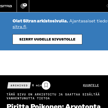
Siirry
FI
suoraan
Vaihda
sivuston
sisältöön
kieli
Olet Sitran arkistosivulla.
Ajantasaiset tiedo
sitra.fi
.
SIIRRY UUDELLE SIVUSTOLLE
Arvioitu
6 min
KUUNTELE
ARCHIVED
lukuaika
TÄMÄ SIVU ON ARKISTOITU JA SAATTAA SISÄLTÄÄ
VANHENTUNUTTA TIETOA
Piritta Poikonen: Arvotonta