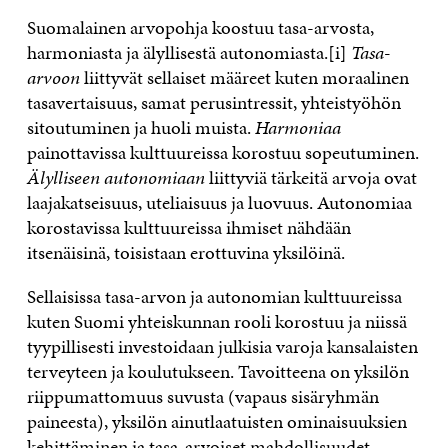
Suomalainen arvopohja koostuu tasa-arvosta,
harmoniasta ja älyllisestä autonomiasta.[i]
Tasa-
arvoon
liittyvät sellaiset määreet kuten moraalinen
tasavertaisuus, samat perusintressit, yhteistyöhön
sitoutuminen ja huoli muista.
Harmoniaa
painottavissa kulttuureissa korostuu sopeutuminen.
Älylliseen
autonomiaan
liittyviä tärkeitä arvoja ovat
laajakatseisuus, uteliaisuus ja luovuus. Autonomiaa
korostavissa kulttuureissa ihmiset nähdään
itsenäisinä, toisistaan erottuvina yksilöinä.
Sellaisissa tasa-arvon ja autonomian kulttuureissa
kuten Suomi yhteiskunnan rooli korostuu ja niissä
tyypillisesti investoidaan julkisia varoja kansalaisten
terveyteen ja koulutukseen. Tavoitteena on yksilön
riippumattomuus suvusta (vapaus sisäryhmän
paineesta), yksilön ainutlaatuisten ominaisuuksien
kehittäminen ja tasa-arvoiset mahdollisuudet