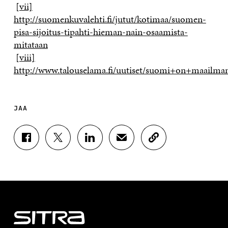
[vii]
http://suomenkuvalehti.fi/jutut/kotimaa/suomen-
pisa-sijoitus-tipahti-hieman-nain-osaamista-
mitataan
[viii]
http://www.talouselama.fi/uutiset/suomi+on+maailma
JAA
J
J
J
J
K
A
A
A
A
O
A
A
A
A
P
F
T
L
S
I
A
W
I
Ä
O
C
I
N
H
I
E
T
K
K
A
B
T
E
Ö
R
O
E
D
P
T
O
R
I
O
I