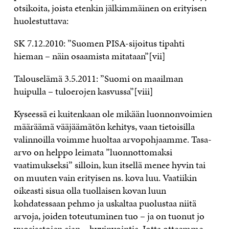
otsikoita, joista etenkin jälkimmäinen on erityisen
huolestuttava:
SK 7.12.2010: ”Suomen PISA-sijoitus tipahti
hieman – näin osaamista mitataan”[vii]
Talouselämä 3.5.2011: ”Suomi on maailman
huipulla – tuloerojen kasvussa”[viii]
Kyseessä ei kuitenkaan ole mikään luonnonvoimien
määräämä vääjäämätön kehitys, vaan tietoisilla
valinnoilla voimme huoltaa arvopohjaamme. Tasa-
arvo on helppo leimata ”luonnottomaksi
vaatimukseksi” silloin, kun itsellä menee hyvin tai
on muuten vain erityisen ns. kova luu. Vaatiikin
oikeasti sisua olla tuollaisen kovan luun
kohdatessaan pehmo ja uskaltaa puolustaa niitä
arvoja, joiden toteutuminen tuo – ja on tuonut jo
vuosisatojen ajan – hyvinvointia. Jotta otteemme