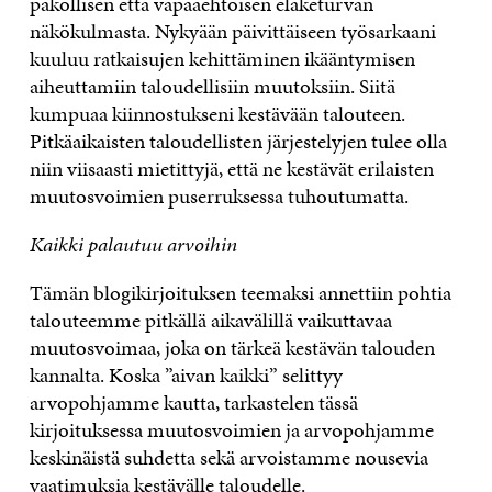
pakollisen että vapaaehtoisen eläketurvan
näkökulmasta. Nykyään päivittäiseen työsarkaani
kuuluu ratkaisujen kehittäminen ikääntymisen
aiheuttamiin taloudellisiin muutoksiin. Siitä
kumpuaa kiinnostukseni kestävään talouteen.
Pitkäaikaisten taloudellisten järjestelyjen tulee olla
niin viisaasti mietittyjä, että ne kestävät erilaisten
muutosvoimien puserruksessa tuhoutumatta.
Kaikki palautuu arvoihin
Tämän blogikirjoituksen teemaksi annettiin pohtia
talouteemme pitkällä aikavälillä vaikuttavaa
muutosvoimaa, joka on tärkeä kestävän talouden
kannalta. Koska ”aivan kaikki” selittyy
arvopohjamme kautta, tarkastelen tässä
kirjoituksessa muutosvoimien ja arvopohjamme
keskinäistä suhdetta sekä arvoistamme nousevia
vaatimuksia kestävälle taloudelle.