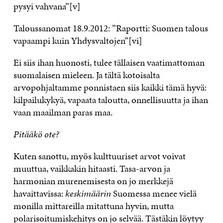
pysyi vahvana”[v]
Taloussanomat 18.9.2012: ”Raportti: Suomen talous
vapaampi kuin Yhdysvaltojen”[vi]
Ei siis ihan huonosti, tulee tällaisen vaatimattoman
suomalaisen mieleen. Ja tältä kotoisalta
arvopohjaltamme ponnistaen siis kaikki tämä hyvä:
kilpailukykyä, vapaata taloutta, onnellisuutta ja ihan
vaan maailman paras maa.
Pitääkö ote?
Kuten sanottu, myös kulttuuriset arvot voivat
muuttua, vaikkakin hitaasti. Tasa-arvon ja
harmonian murenemisesta on jo merkkejä
havaittavissa:
keskimäärin
Suomessa menee vielä
monilla mittareilla mitattuna hyvin, mutta
polarisoitumiskehitys on jo selvää. Tästäkin löytyy