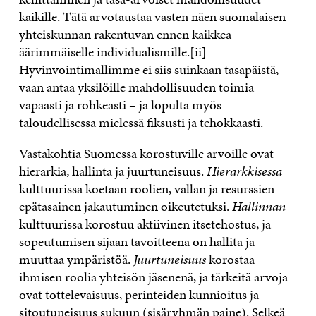
kaikille. Tätä arvotaustaa vasten näen suomalaisen
yhteiskunnan rakentuvan ennen kaikkea
äärimmäiselle individualismille.[ii]
Hyvinvointimallimme ei siis suinkaan tasapäistä,
vaan antaa yksilöille mahdollisuuden toimia
vapaasti ja rohkeasti – ja lopulta myös
taloudellisessa mielessä fiksusti ja tehokkaasti.
Vastakohtia Suomessa korostuville arvoille ovat
hierarkia, hallinta ja juurtuneisuus.
Hierarkkisessa
kulttuurissa koetaan roolien, vallan ja resurssien
epätasainen jakautuminen oikeutetuksi.
Hallinnan
kulttuurissa korostuu aktiivinen itsetehostus, ja
sopeutumisen sijaan tavoitteena on hallita ja
muuttaa ympäristöä.
Juurtuneisuus
korostaa
ihmisen roolia yhteisön jäsenenä, ja tärkeitä arvoja
ovat tottelevaisuus, perinteiden kunnioitus ja
sitoutuneisuus sukuun (sisäryhmän paine). Selkeä