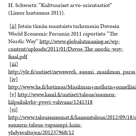
H. Schwartz: ”Kulttuuriset arvo-orientaatiot”
(Limor kustannus 2011).
[ii]
Jotain tämän suuntaista tarkemmin Davosin
World Economic Forumin 2011 raportista ”The
Nordic Way”
http://www.globalutmaning.se/wp-
content/uploads/2011/01/Davos-The-nordic-way-
final.pdf
[iii]
http://yle.fi/uutiset/newsweek_suomi_maailman_para
[iv]
http://www.hs.fi/kotimaa/Maailman+melkein+onnellis
[v]
http://www.ksml.fi/uutiset/talous/suomen-
kilpailukyky-pysyi-vahvana/1241318
[vi]
http://www.taloussanomat.fi/kansantalous/2012/09/18/r
suomen-talous-vapaampi-kuin-
yhdysvaltojen/201237968/12