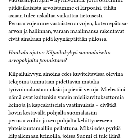
pitkäaikaisista arvoistamme ei kirpoaisi, tähän
asiaan tulee uskaltaa vaikuttaa tietoisesti.
Perusarvojemme vastaisten arvojen, kuten epätasa-
arvon ja hallinnan, varaan maailmansa rakentavat
eivät ainakaan pidä kyynärpäitään piilossa.
Hankala ajatus: Kilpailukykyä suomalaiselta
arvopohjalta ponnistaen?
Kilpailukyvyn ainoina edes kuviteltavissa olevina
tekijöinä tunnutaan pidettävän matalia
työvoimakustannuksia ja pieniä veroja. Mielestäni
nämä ovat kuitenkin varsin mielikuvituksettomia
keinoja ja kapeakatseisia vaatimuksia – eivätkä
kovin kestävällä pohjalla suomalaisiin
perusarvoihin ja sen pohjalta kehittyneeseen
yhteiskuntamalliin peilattuna. Miksi edes pyrkiä
kilpailemaan keinoilla, joissa Suomi ei tule ikinä