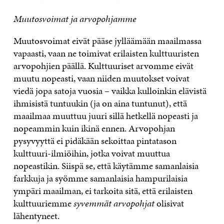
Muutosvoimat ja arvopohjamme
Muutosvoimat eivät pääse jylläämään maailmassa
vapaasti, vaan ne toimivat erilaisten kulttuuristen
arvopohjien päällä. Kulttuuriset arvomme eivät
muutu nopeasti, vaan niiden muutokset voivat
viedä jopa satoja vuosia – vaikka kulloinkin elävistä
ihmisistä tuntuukin (ja on aina tuntunut), että
maailmaa muuttuu juuri sillä hetkellä nopeasti ja
nopeammin kuin ikinä ennen. Arvopohjan
pysyvyyttä ei pidäkään sekoittaa pintatason
kulttuuri-ilmiöihin, jotka voivat muuttua
nopeastikin. Siispä se, että käytämme samanlaisia
farkkuja ja syömme samanlaisia hampurilaisia
ympäri maailman, ei tarkoita sitä, että erilaisten
kulttuuriemme
syvemmät
arvopohjat
olisivat
lähentyneet.