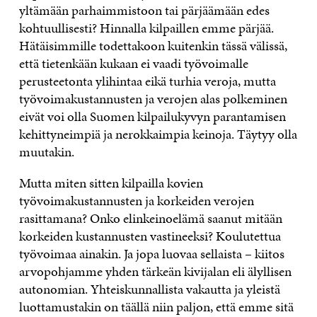
yltämään parhaimmistoon tai pärjäämään edes
kohtuullisesti? Hinnalla kilpaillen emme pärjää.
Hätäisimmille todettakoon kuitenkin tässä välissä,
että tietenkään kukaan ei vaadi työvoimalle
perusteetonta ylihintaa eikä turhia veroja, mutta
työvoimakustannusten ja verojen alas polkeminen
eivät voi olla Suomen kilpailukyvyn parantamisen
kehittyneimpiä ja nerokkaimpia keinoja. Täytyy olla
muutakin.
Mutta miten sitten kilpailla kovien
työvoimakustannusten ja korkeiden verojen
rasittamana? Onko elinkeinoelämä saanut mitään
korkeiden kustannusten vastineeksi? Koulutettua
työvoimaa ainakin. Ja jopa luovaa sellaista – kiitos
arvopohjamme yhden tärkeän kivijalan eli älyllisen
autonomian. Yhteiskunnallista vakautta ja yleistä
luottamustakin on täällä niin paljon, että emme sitä