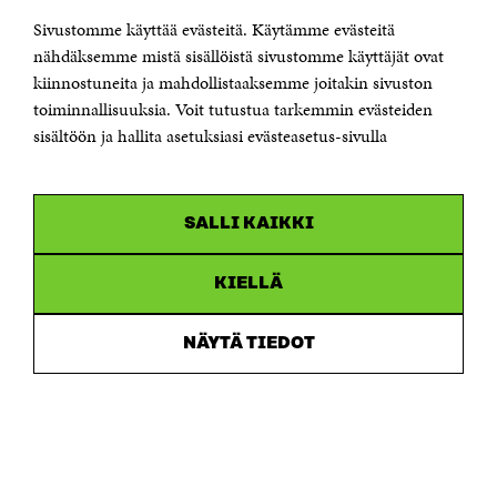
Sivustomme käyttää evästeitä. Käytämme evästeitä
Puhelin +358 294 618 991
Sähköpostiosoite
nähdäksemme mistä sisällöistä sivustomme käyttäjät ovat
etunimi.sukunimi@sitra.fi tai sitra@sitra.fi
kiinnostuneita ja mahdollistaaksemme joitakin sivuston
Saapumisohjeet
toiminnallisuuksia. Voit tutustua tarkemmin evästeiden
sisältöön ja hallita asetuksiasi evästeasetus-sivulla
Y-tunnus 0202132-3
OLEMME NÄISSÄ SOMEISSA
SALLI KAIKKI
Facebook
Avautuu
uudessa
Linkedin
ikkunassa
KIELLÄ
Avautuu
uudessa
Youtube
ikkunassa
Avautuu
NÄYTÄ TIEDOT
uudessa
Instagram
ikkunassa
Avautuu
uudessa
ikkunassa