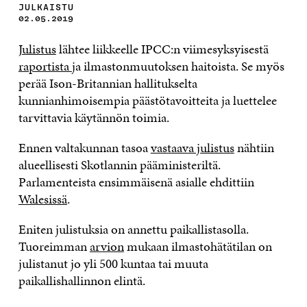
JULKAISTU
02.05.2019
Julistus
lähtee liikkeelle IPCC:n viimesyksyisestä
raportista
ja ilmastonmuutoksen haitoista. Se myös
perää Ison-Britannian hallitukselta
kunnianhimoisempia päästötavoitteita ja luettelee
tarvittavia käytännön toimia.
Ennen valtakunnan tasoa
vastaava julistus
nähtiin
alueellisesti Skotlannin pääministeriltä.
Parlamenteista ensimmäisenä asialle ehdittiin
Walesissä
.
Eniten julistuksia on annettu paikallistasolla.
Tuoreimman
arvion
mukaan ilmastohätätilan on
julistanut jo yli 500 kuntaa tai muuta
paikallishallinnon elintä.