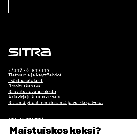
NÄITÄKÖ ETSIT?
Tietosuoja ja käyttöehdot
Evästeasetukset
Ilmoituskanava
Saavutettavuusseloste
Asiakirjajulkisuuskuvaus
Sitran digitaalinen viestintä ja verkkopalvelut
OTA YHTEYTTÄ
Suomen itsenäisyyden juhlarahasto Sitra
Maistuiskos keksi?
Itämerenkatu 11-13, PL 160,
00181 Helsinki