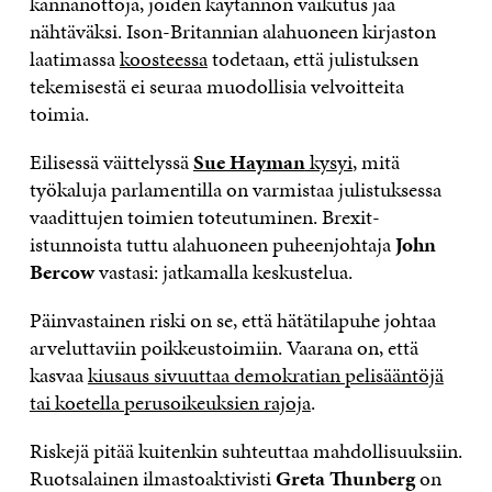
kannanottoja, joiden käytännön vaikutus jää
nähtäväksi. Ison-Britannian alahuoneen kirjaston
laatimassa
koosteessa
todetaan, että julistuksen
tekemisestä ei seuraa muodollisia velvoitteita
toimia.
Eilisessä väittelyssä
Sue Hayman
kysyi
, mitä
työkaluja parlamentilla on varmistaa julistuksessa
vaadittujen toimien toteutuminen. Brexit-
istunnoista tuttu alahuoneen puheenjohtaja
John
Bercow
vastasi: jatkamalla keskustelua.
Päinvastainen riski on se, että hätätilapuhe johtaa
arveluttaviin poikkeustoimiin. Vaarana on, että
kasvaa
kiusaus sivuuttaa demokratian pelisääntöjä
tai koetella perusoikeuksien rajoja
.
Riskejä pitää kuitenkin suhteuttaa mahdollisuuksiin.
Ruotsalainen ilmastoaktivisti
Greta Thunberg
on