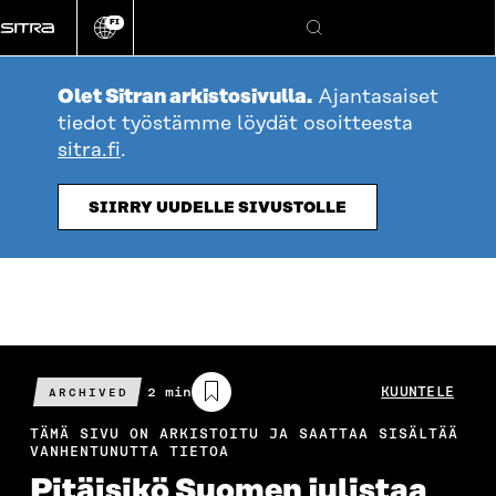
Siirry
FI
suoraan
Vaihda
Hae
sivuston
sisältöön
kieli
Olet Sitran arkistosivulla.
Ajantasaiset
tiedot työstämme löydät osoitteesta
sitra.fi
.
SIIRRY UUDELLE SIVUSTOLLE
Arvioitu
2 min
KUUNTELE
ARCHIVED
lukuaika
TÄMÄ SIVU ON ARKISTOITU JA SAATTAA SISÄLTÄÄ
VANHENTUNUTTA TIETOA
Pitäisikö Suomen julistaa