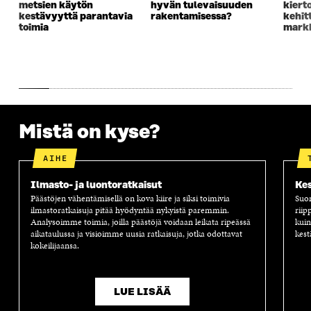
U
N
U
K
metsien käytön
hyvän tulevaisuuden
kiert
N
A
N
U
kestävyyttä parantavia
rakentamisessa?
kehit
A
S
A
N
toimia
markk
S
S
S
A
S
A
S
S
A
A
S
A
Mistä on kyse?
AIHE
Ilmasto- ja luontoratkaisut
Kes
Päästöjen vähentämisellä on kova kiire ja siksi toimivia
Suom
ilmastoratkaisuja pitää hyödyntää nykyistä paremmin.
riip
Analysoimme toimia, joilla päästöjä voidaan leikata ripeässä
kuin
aikataulussa ja visioimme uusia ratkaisuja, jotka odottavat
kest
kokeilijaansa.
LUE LISÄÄ