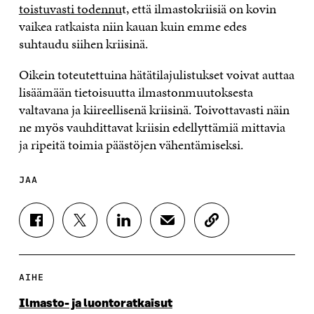
toistuvasti todennu
t, että ilmastokriisiä on kovin
vaikea ratkaista niin kauan kuin emme edes
suhtaudu siihen kriisinä.
Oikein toteutettuina hätätilajulistukset voivat auttaa
lisäämään tietoisuutta ilmastonmuutoksesta
valtavana ja kiireellisenä kriisinä. Toivottavasti näin
ne myös vauhdittavat kriisin edellyttämiä mittavia
ja ripeitä toimia päästöjen vähentämiseksi.
JAA
J
J
J
J
K
A
A
A
A
O
A
A
A
A
P
F
T
L
S
I
A
W
I
Ä
O
AIHE
C
I
N
H
I
E
T
K
K
A
Ilmasto- ja luontoratkaisut
B
T
E
Ö
R