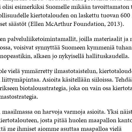
i olisi esimerkiksi Suomelle mikään tavoittamaton t
llisuudelle kiertotalouden on laskettu tuovan 600
set säästöt (Ellen McArthur Foundation, 2013).
n palveluliiketoimintamallit, joilla materiaalit ja 
rrossa, voisivat synnyttää Suomeen kymmeniä tuhan
nopeastikin, alkaen jo nykyisellä hallituskaudella.
le vielä ymmärretty ilmastotaistelun, kiertotaloud
liittymäpintaa. Asioita käsitellään siiloissa. Tehd
rikseen biotalousstrategia, joka on vain osa kiertot
lmastostrategia.
maailmassa on harvoja varmoja asioita. Yksi näis
kiertotalouteen, josta pitää huolen maapallon kant
että me ihmiset aiomme asuttaa maapalloa vielä