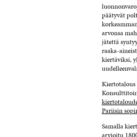
luonnonvaroj
päätyvät polt
korkeamman j
arvonsa mahd
jätettä synt
raaka-aineis
kiertäviksi, 
uudelleenval
Kiertotalous
Konsulttitoi
kiertotaloud
Pariisin sopi
Samalla kiert
arvioitu 1800