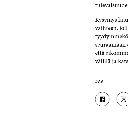
tulevaisuude
Kysymys kuu
vaihteen, jo
tyydymmekö 
seuraamaan e
että rikomme 
välillä ja k
JAA
J
J
A
A
A
A
F
T
A
W