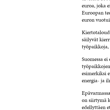
euroa, joka e
Euroopan teo
euron vuotui
Kiertotaloude
säilyvät kie
työpaikkoja, 
Suomessa ei o
työpaikkojen 
esimerkiksi e
energia- ja i
Epävarmassa 
on siirtymä 
edellyttäen 