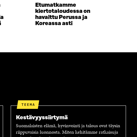
a
Etumatkamme
A
S
kiertotaloudessa on
I
A
ia
havaittu Perussa ja
K
I
ä
Koreassa asti
K
K
U
K
N
U
A
N
S
A
S
S
A
S
A
TEEMA
Kestävyyssiirtymä
Suomalaisten elämä, hyvinvointi ja talous ovat täysin
riippuvaisia luonnosta. Miten kehitämme ratkaisuja