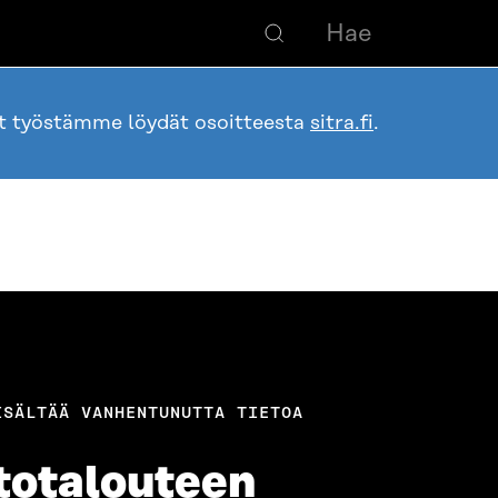
ot työstämme löydät osoitteesta
sitra.fi
.
ISÄLTÄÄ VANHENTUNUTTA TIETOA
to­talouteen