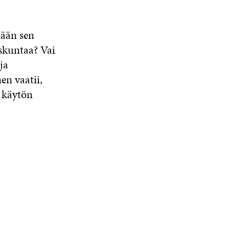
ään sen
iskuntaa? Vai
ja
n vaatii,
n käytön