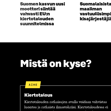
Suomen kasvun uusi
Suomalaisist
A
I
moottori siintää
maailman
I
K
vahvasti EU:n
vastuullisimp
K
K
kiertotalouden
kisajärjestäji
K
U
suunnitelmissa
U
N
N
A
A
S
S
S
S
A
A
Mistä on kyse?
AIHE
Kiertotalous
Kiertotalouden ratkaisujen avulla voidaan vahvistaa
luontoa ja ratkaista ilmastokriisi. Kiertotaloudessa ei