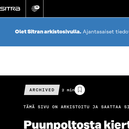
Siirry
suoraan
FI
Vaihda
sivuston
sisältöön
kieli
Olet Sitran arkistosivulla.
Ajantasaiset tied
ARCHIVED
Arvioitu
2 min
lukuaika
TÄMÄ SIVU ON ARKISTOITU JA SAATTAA S
Puun­poltosta kier