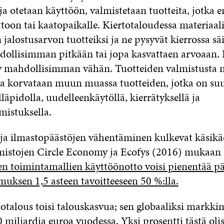
a otetaan käyttöön, valmistetaan tuotteita, jotka 
toon tai kaatopaikalle. Kiertotaloudessa materiaal
alostusarvon tuotteiksi ja ne pysyvät kierrossa säi
ollisimman pitkään tai jopa kasvattaen arvoaan.
yy mahdollisimman vähän. Tuotteiden valmistusta ne
ta korvataan muun muassa tuotteiden, jotka on su
ylläpidolla, uudelleenkäytöllä, kierrätyksellä ja
mistuksella.
 ja ilmastopäästöjen vähentäminen kulkevat käsikä
mistojen Circle Economy ja Ecofys (2016) mukaan
en toimintamallien käyttöönotto voisi pienentää p
muksen 1,5 asteen tavoitteeseen 50 %:lla.
otalous toisi talouskasvua; sen globaaliksi markki
 miljardia euroa vuodessa. Yksi prosentti tästä oli