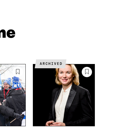
N
H
I
K
K
A
E
Ö
R
D
P
T
I
O
I
me
N
S
K
I
T
K
S
I
E
S
L
L
Ä
L
I
A
A
N
ARCHIVED
V
A
L
A
V
I
U
A
N
T
U
K
U
T
K
U
U
I
U
U
U
U
D
U
E
D
S
E
S
S