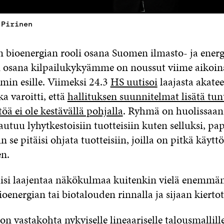
 Pirinen
 bioenergian rooli osana Suomen ilmasto- ja energ
 osana kilpailukykyämme on noussut viime aikoin
n esille. Viimeksi 24.3
HS uutisoi
laajasta akate
a varoitti, että
hallituksen suunnitelmat lisätä tun
öä ei ole kestävällä pohjalla
. Ryhmä on huolissaan
utuu lyhytkestoisiin tuotteisiin kuten selluksi, pap
n se pitäisi ohjata tuotteisiin, joilla on pitkä käytt
n.
isi laajentaa näkökulmaa kuitenkin vielä enemmän
ioenergian tai biotalouden rinnalla ja sijaan kierto
on vastakohta nykyiselle lineaariselle talousmallille