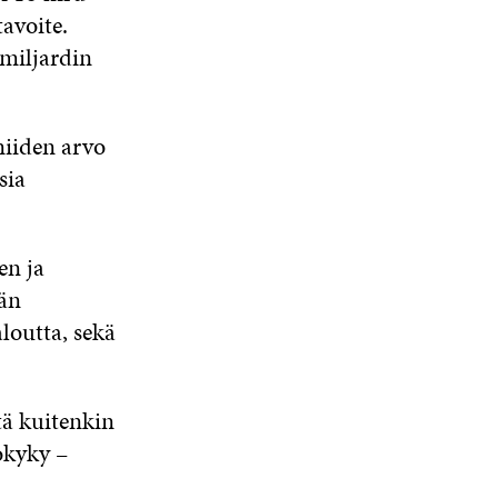
U
A
A
avoite.
N
 miljardin
A
S
S
A
niiden arvo
sia
en ja
ään
aloutta, sekä
tä kuitenkin
okyky –