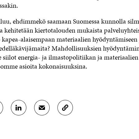
ssakin.
luu, ehdimmekö saamaan Suomessa kunnolla silm
lla kehitetään kiertotalouden mukaista palveluyhte
kapea-alaisempaan materiaalien hyödyntämiseen 
delläkävijämaita? Mahdollisuuksien hyödyntämine
siilot energia- ja ilmastopolitiikan ja materiaalie
atsomme asioita kokonaisuuksina.
J
J
K
A
A
O
A
A
P
L
S
I
I
Ä
O