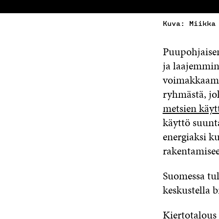
Kuva: Miikka
Puupohjaisen
ja laajemmin
voimakkaammi
ryhmästä, jok
metsien käytt
käyttö suunta
energiaksi ku
rakentamisee
Suomessa tul
keskustella b
Kiertotalous 