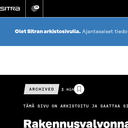
Siirry
suoraan
FI
Vaihda
sivuston
sisältöön
kieli
Olet Sitran arkistosivulla.
Ajantasaiset tied
ARCHIVED
Arvioitu
3 min
lukuaika
TÄMÄ SIVU ON ARKISTOITU JA SAATTAA S
Rakennusvalvonnas