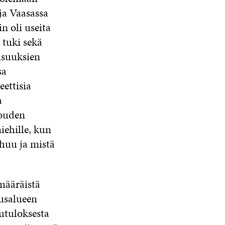
K
ja Vaasassa
S
A
S
U
A
A
 oli useita
N
A
 tuki sekä
S
isuuksien
S
A
sa
eettisia
a
louden
iehille, kun
huu ja mistä
määräistä
usalueen
putuloksesta