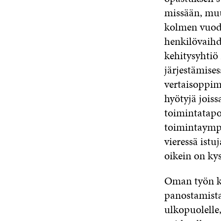
missään, muut
kolmen vuode
henkilövaihd
kehitysyhtiö
järjestämises
vertaisoppimi
hyötyjä joiss
toimintatapo
toimintaympär
vieressä ist
oikein on kys
Oman työn ke
panostamist
ulkopuolelle,