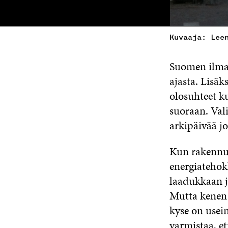
Kuvaaja: Lee
Suomen ilmast
ajasta. Lisäk
olosuhteet ku
suoraan. Vali
arkipäivää j
Kun rakennus
energiatehok
laadukkaan j
Mutta kenen 
kyse on usei
varmistaa, et