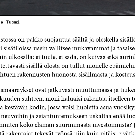
na Tuomi
ossa on pakko suojautua säältä ja oleskella sisäll
si sisätiloissa usein vallitsee mukavammat ja tasai
in ulkosalla: ei tuule, ei sada, on kuivaa eikä aur
tettavasti sisällä olosta on tullut monelle epämielu
ohtuen rakennusten huonosta sisäilmasta ja kosteu
määräykset ovat jatkuvasti muuttumassa ja tiuk
kuuden suhteen, moni haluaisi rakentaa itselleen tu
a kestävän kodin, jossa voisi huoletta asua vuosi
neuvoihin ja asiantuntemukseen uskaltaa enää luo
mmiten koko elämän suurimmasta investoinnista? J
tä rakentajat tekevät työnsä niin kuin pitäisi eivätkä