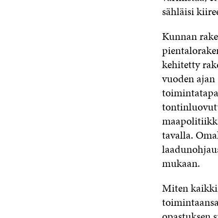
sähläisi kiir
Kunnan raken
pientalorake
kehitetty ra
vuoden ajan O
toimintatapa
tontinluovut
maapolitiikk
tavalla. Oma
laadunohjaus
mukaan.
Miten kaikk
toimintaans
opastuksen s