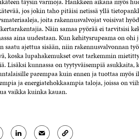
tukäteen täysin varmoja. Hankkeen aikana myös huo
kätevää, jos jokin taho pitäisi netissä yllä tietopankk
ysmateriaaleja, joita rakennusvalvojat voisivat hyö
ertarakentajia. Näin samaa pyörää ei tarvitsisi ke
nassa aina uudestaan. Kun kehitysrupeama on ohi j
n saatu ajettua sisään, niin rakennusvalvonnan t
tyä, koska lupahakemukset ovat tarkemmin mietitty
iä. Lisäksi kunnassa on tyytyväisempiä asukkaita,
untalaisille parempaa kuin ennen ja tuottaa myös 
mpia ja energiatehokkaampia taloja, joissa on viih
asua vaikka kuinka kauan.
J
J
K