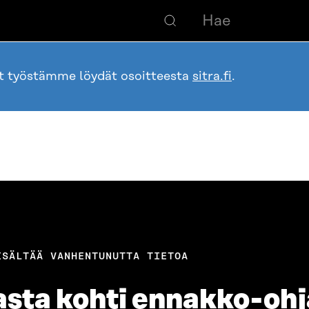
ot työstämme löydät osoitteesta
sitra.fi
.
ISÄLTÄÄ VANHENTUNUTTA TIETOA
ta kohti ennakko-ohj