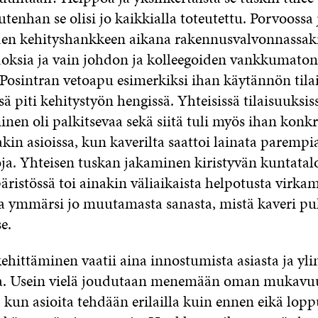
enhan se olisi jo kaikkialla toteutettu. Porvoossa 
n kehityshankkeen aikana rakennusvalvonnassakin
oksia ja vain johdon ja kolleegoiden vankkumaton
 Posintran vetoapu esimerkiksi ihan käytännön tila
sä piti kehitystyön hengissä. Yhteisissä tilaisuuksis
nen oli palkitsevaa sekä siitä tuli myös ihan konkr
akin asioissa, kun kaverilta saattoi lainata parempi
ja. Yhteisen tuskan jakaminen kiristyvän kuntata
istössä toi ainakin väliaikaista helpotusta virkam
uja ymmärsi jo muutamasta sanasta, mistä kaveri pu
e.
hittäminen vaatii aina innostumista asiasta ja yli
a. Usein vielä joudutaan menemään oman mukavu
 kun asioita tehdään erilailla kuin ennen eikä lop