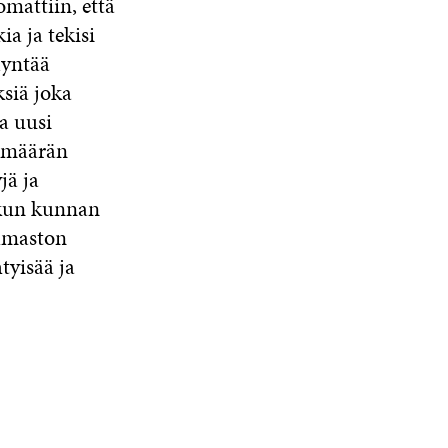
mattiin, että
ia ja tekisi
dyntää
ksiä joka
a uusi
yömäärän
jä ja
 kun kunnan
ilmaston
tyisää ja