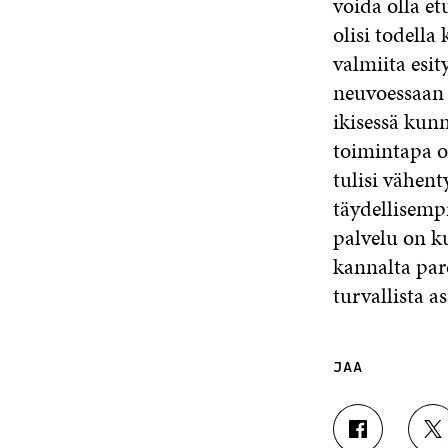
voida olla e
olisi todella 
valmiita esit
neuvoessaan k
ikisessä kun
toimintapa o
tulisi vähen
täydellisemp
palvelu on k
kannalta pare
turvallista 
JAA
J
J