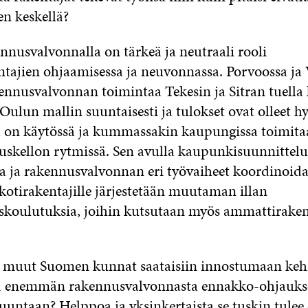
een keskellä?
nusvalvonnalla on tärkeä ja neutraali rooli
ntajien ohjaamisessa ja neuvonnassa. Porvoossa ja
kennusvalvonnan toimintaa Tekesin ja Sitran tuell
ulun mallin suuntaisesti ja tulokset ovat olleet hy
 on käytössä ja kummassakin kaupungissa toimit
uskellon rytmissä. Sen avulla kaupunkisuunnittelu
a ja rakennusvalvonnan eri työvaiheet koordinoida
kotirakentajille järjestetään muutaman illan
koulutuksia, joihin kutsutaan myös ammattiraken
i muut Suomen kunnat saataisiin innostumaan ke
a enemmän rakennusvalvonnasta ennakko-ohjauks
uuntaan? Helppoa ja yksinkertaista se tuskin tule