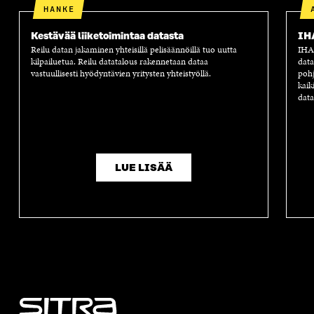
HANKE
Kestävää liiketoimintaa datasta
IH
Reilu datan jakaminen yhteisillä pelisäännöillä tuo uutta
IHAN
kilpailuetua. Reilu datatalous rakennetaan dataa
data
vastuullisesti hyödyntävien yritysten yhteistyöllä.
pohj
kaik
data
LUE LISÄÄ