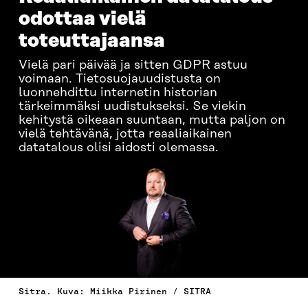
odottaa vielä
toteuttajaansa
Vielä pari päivää ja sitten GDPR astuu
voimaan. Tietosuojauudistusta on
luonnehdittu internetin historian
tärkeimmäksi uudistukseksi. Se viekin
kehitystä oikeaan suuntaan, mutta paljon on
vielä tehtävänä, jotta reaaliaikainen
datatalous olisi aidosti olemassa.
Sitra. Kuva: Miikka Pirinen / SITRA