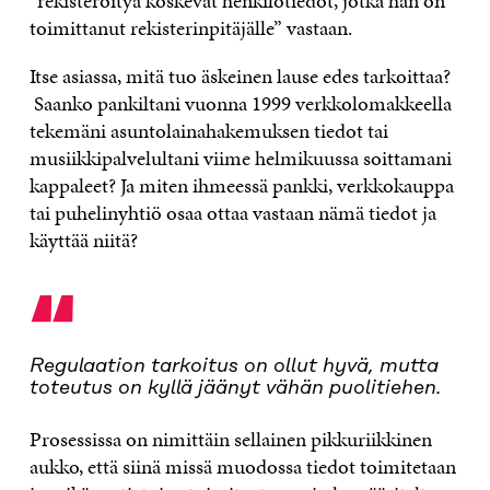
”rekisteröityä koskevat henkilötiedot, jotka hän on
toimittanut rekisterinpitäjälle” vastaan.
Itse asiassa, mitä tuo äskeinen lause edes tarkoittaa?
Saanko pankiltani vuonna 1999 verkkolomakkeella
tekemäni asuntolainahakemuksen tiedot tai
musiikkipalvelultani viime helmikuussa soittamani
kappaleet? Ja miten ihmeessä pankki, verkkokauppa
tai puhelinyhtiö osaa ottaa vastaan nämä tiedot ja
käyttää niitä?
“
Regulaation tarkoitus on ollut hyvä, mutta
toteutus on kyllä jäänyt vähän puolitiehen.
Prosessissa on nimittäin sellainen pikkuriikkinen
aukko, että siinä missä muodossa tiedot toimitetaan