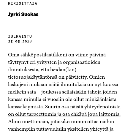
KIRJOITTAJA
Jyrki Suokas
JULKAISTU
23.05.2018
Oma sähköpostilaatikkoni on viime päivinä
täyttynyt eri yritysten ja organisaatioiden
ilmoituksesta, että heidän(kin)
tietosuojakäytäntönsä on päivitetty. Omien
laskujeni mukaan näitä ilmoituksia on nyt koossa
melkein sata – joukossa sellaisiakin tahoja joiden
kanssa minulla ei vuosiin ole ollut minkäänlaista
kanssakäymistä
. Suurin osa näistä yhteydenotoista
on ollut tarpeettomia ja osa ehkäpä jopa laittomia.
Aloin miettimään, pitäisikö minun ottaa näihin
vanhempiin tuttavuuksiin yksitellen yhteyttä ja