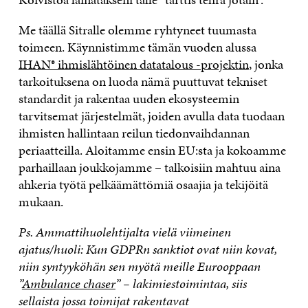
Me täällä Sitralle olemme ryhtyneet tuumasta
toimeen. Käynnistimme tämän vuoden alussa
IHAN® ihmislähtöinen datatalous -projektin
, jonka
tarkoituksena on luoda nämä puuttuvat tekniset
standardit ja rakentaa uuden ekosysteemin
tarvitsemat järjestelmät, joiden avulla data tuodaan
ihmisten hallintaan reilun tiedonvaihdannan
periaatteilla. Aloitamme ensin EU:sta ja kokoamme
parhaillaan joukkojamme – talkoisiin mahtuu aina
ahkeria työtä pelkäämättömiä osaajia ja tekijöitä
mukaan.
Ps. Ammattihuolehtijalta vielä viimeinen
ajatus/huoli: Kun GDPRn sanktiot ovat niin kovat,
niin syntyyköhän sen myötä meille Eurooppaan
”
Ambulance chaser
” – lakimiestoimintaa, siis
sellaista jossa toimijat rakentavat