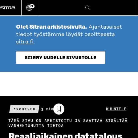
Siirry
FI
suoraan
Vaihda
Hae
sivuston
sisältöön
kieli
Olet Sitran arkistosivulla.
Ajantasaiset
tiedot työstämme löydät osoitteesta
sitra.fi
.
SIIRRY UUDELLE SIVUSTOLLE
Arvioitu
3 min
KUUNTELE
ARCHIVED
lukuaika
TÄMÄ SIVU ON ARKISTOITU JA SAATTAA SISÄLTÄÄ
VANHENTUNUTTA TIETOA
Reaaliaikainen datatalous