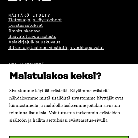
NÄITÄKÖ ETSIT?
Tietosuoja ja käyttöehdot
Evästeasetukset
Ilmoituskanava
Saavutettavuusseloste
Asiakirjajulkisuuskuvaus
Sitran digitaalinen viestintä ja verkkopalvelut
OTA YHTEYTTÄ
Suomen itsenäisyyden juhlarahasto Sitra
Maistuiskos keksi?
Itämerenkatu 11-13, PL 160,
00181 Helsinki
Sivustomme käyttää evästeitä. Käytämme evästeitä
Puhelin +358 294 618 991
Sähköpostiosoite
nähdäksemme mistä sisällöistä sivustomme käyttäjät ovat
etunimi.sukunimi@sitra.fi tai sitra@sitra.fi
kiinnostuneita ja mahdollistaaksemme joitakin sivuston
Saapumisohjeet
toiminnallisuuksia. Voit tutustua tarkemmin evästeiden
sisältöön ja hallita asetuksiasi evästeasetus-sivulla
Y-tunnus 0202132-3