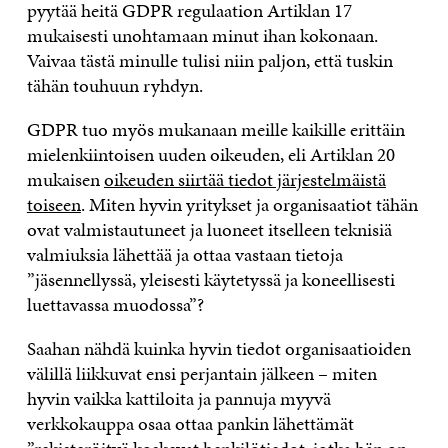
pyytää heitä GDPR regulaation Artiklan 17
mukaisesti unohtamaan minut ihan kokonaan.
Vaivaa tästä minulle tulisi niin paljon, että tuskin
tähän touhuun ryhdyn.
GDPR tuo myös mukanaan meille kaikille erittäin
mielenkiintoisen uuden oikeuden, eli Artiklan 20
mukaisen
oikeuden siirtää tiedot järjestelmäistä
toiseen
. Miten hyvin yritykset ja organisaatiot tähän
ovat valmistautuneet ja luoneet itselleen teknisiä
valmiuksia lähettää ja ottaa vastaan tietoja
”jäsennellyssä, yleisesti käytetyssä ja koneellisesti
luettavassa muodossa”?
Saahan nähdä kuinka hyvin tiedot organisaatioiden
välillä liikkuvat ensi perjantain jälkeen – miten
hyvin vaikka kattiloita ja pannuja myyvä
verkkokauppa osaa ottaa pankin lähettämät