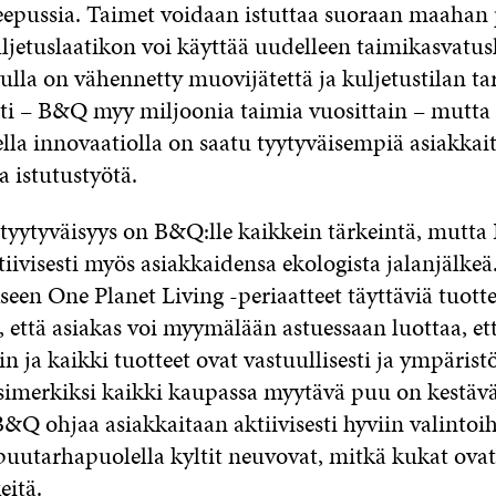
eepussia. Taimet voidaan istuttaa suoraan maahan
uljetuslaatikon voi käyttää uudelleen taimikasvatus
lla on vähennetty muovijätettä ja kuljetustilan ta
i – B&Q myy miljoonia taimia vuosittain – mutta
lla innovaatiolla on saatu tyytyväisempiä asiakkai
 istutustyötä.
tyytyväisyys on B&Q:lle kaikkein tärkeintä, mutt
iivisesti myös asiakkaidensa ekologista jalanjälke
seen One Planet Living -periaatteet täyttäviä tuott
, että asiakas voi myymälään astuessaan luottaa, ett
n ja kaikki tuotteet ovat vastuullisesti ja ympäristö
Esimerkiksi kaikki kaupassa myytävä puu on kestäv
 B&Q ohjaa asiakkaitaan aktiivisesti hyviin valintoih
uutarhapuolella kyltit neuvovat, mitkä kukat ovat 
keitä.