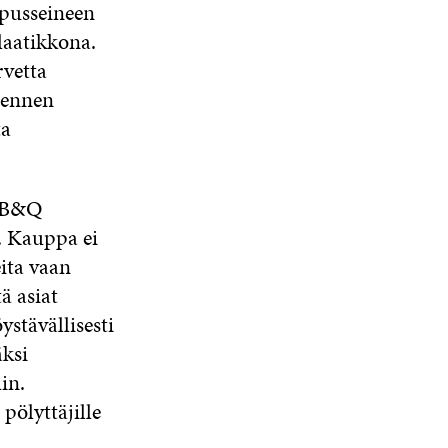
N
A
N
 pusseineen
I
A
S
A
laatikkona.
K
S
S
S
K
rvetta
S
A
S
U
A
A
 ennen
N
A
ta
S
S
A
a B&Q
ä. Kauppa ei
eita vaan
ä asiat
ystävällisesti
äksi
in.
pölyttäjille