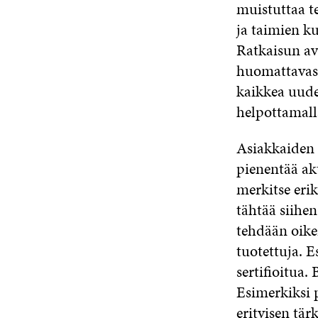
muistuttaa t
ja taimien k
Ratkaisun avu
huomattavast
kaikkea uude
helpottamalla
Asiakkaiden 
pienentää akt
merkitse erik
tähtää siihen
tehdään oikei
tuotettuja. 
sertifioitua.
Esimerkiksi p
erityisen tär