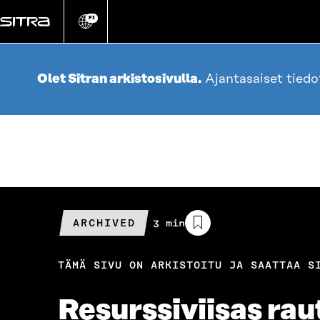
Siirry
suoraan
FI
Vaihda
sivuston
sisältöön
kieli
Olet Sitran arkistosivulla.
Ajantasaiset tied
ARCHIVED
Arvioitu
3 min
lukuaika
TÄMÄ SIVU ON ARKISTOITU JA SAATTAA S
Resurssiviisas ra