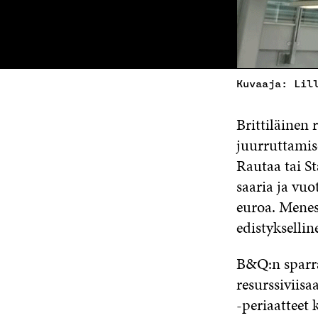
Kuvaaja: Lil
Brittiläinen
juurruttamis
Rautaa tai S
saaria ja vuo
euroa. Menes
edistyksellin
B&Q:n sparra
resurssiviisa
-periaatteet 