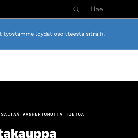
ot työstämme löydät osoitteesta
sitra.fi
.
ISÄLTÄÄ VANHENTUNUTTA TIETOA
utakauppa