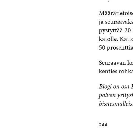
Määrätietoise
ja seuraavak
pystyttää 20
katolle. Kat
50 prosentti
Seuraavan ke
kenties rohk
Blogi on osa 
polven yritys
bisnesmalleis
JAA