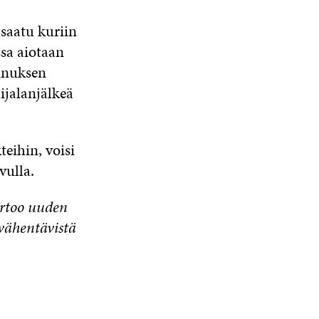
 saatu kuriin
sa aiotaan
ennuksen
ijalanjälkeä
eihin, voisi
vulla.
kertoo uuden
 vähentävistä