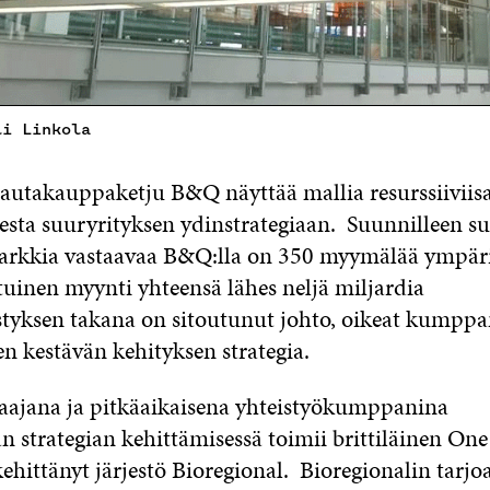
li Linkola
 rautakauppaketju B&Q näyttää mallia resurssiivii
esta suuryrityksen ydinstrategiaan. Suunnilleen s
tarkkia vastaavaa B&Q:lla on 350 myymälää ympäri
tuinen myynti yhteensä lähes neljä miljardia
tyksen takana on sitoutunut johto, oikeat kumppan
en kestävän kehityksen strategia.
ajana ja pitkäaikaisena yhteistyökumppanina
an strategian kehittämisessä toimii brittiläinen One
kehittänyt järjestö Bioregional. Bioregionalin tarj