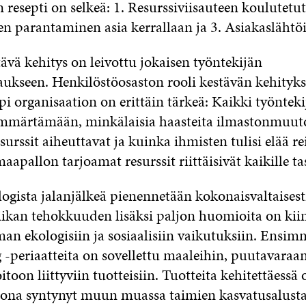
resepti on selkeä: 1. Resurssiviisauteen koulutetut
en parantaminen asia kerrallaan ja 3. Asiakaslähtöi
ävä kehitys on leivottu jokaisen työntekijän
ukseen. Henkilöstöosaston rooli kestävän kehityk
pi organisaation on erittäin tärkeä: Kaikki työnteki
mmärtämään, minkälaisia haasteita ilmastonmuuto
urssit aiheuttavat ja kuinka ihmisten tulisi elää 
aapallon tarjoamat resurssit riittäisivät kaikille tas
ogista jalanjälkeä pienennetään kokonaisvaltaisesti
stiikan tehokkuuden lisäksi paljon huomioita on kii
man ekologisiin ja sosiaalisiin vaikutuksiin. Ensi
 -periaatteita on sovellettu maaleihin, puutavaraan
oon liittyviin tuotteisiin. Tuotteita kehitettäessä 
ona syntynyt muun muassa taimien kasvatusalusta