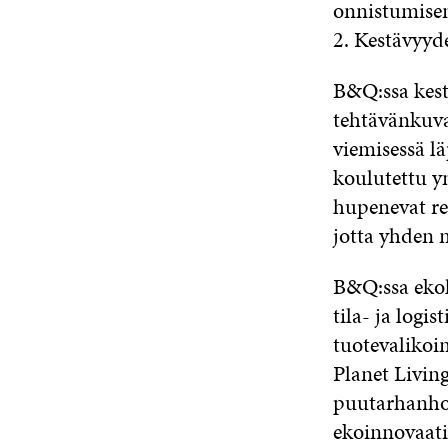
onnistumisen 
2. Kestävyyd
B&Q:ssa kest
tehtävänkuva
viemisessä lä
koulutettu y
hupenevat res
jotta yhden m
B&Q:ssa ekol
tila- ja logi
tuotevalikoi
Planet Living
puutarhanhoit
ekoinnovaati