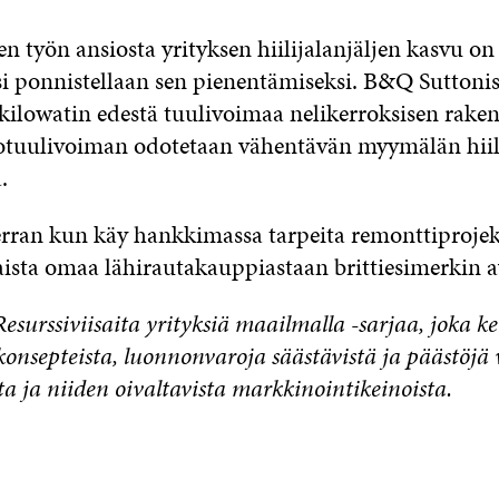
n työn ansiosta yrityksen hiilijalanjäljen kasvu on
si ponnistellaan sen pienentämiseksi. B&Q Suttonis
 kilowatin edestä tuulivoimaa nelikerroksisen rak
totuulivoiman odotetaan vähentävän myymälän hiil
a.
rran kun käy hankkimassa tarpeita remonttiprojekt
aista omaa lähirautakauppiastaan brittiesimerkin a
Resurssiviisaita yrityksiä maailmalla -sarjaa, joka 
konsepteista, luonnonvaroja säästävistä ja päästöjä
ta ja niiden oivaltavista markkinointikeinoista.