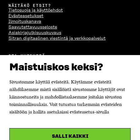
NÄITÄKÖ ETSIT?
Tietosuoja ja käyttöehdot
Evästeasetukset
Ilmoituskanava
Saavutettavuusseloste
Asiakirjajulkisuuskuvaus
Sitran digitaalinen viestintä ja verkkopalvelut
OTA YHTEYTTÄ
Suomen itsenäisyyden juhlarahasto Sitra
Maistuiskos keksi?
Itämerenkatu 11-13, PL 160,
00181 Helsinki
Sivustomme käyttää evästeitä. Käytämme evästeitä
Puhelin +358 294 618 991
Sähköpostiosoite
nähdäksemme mistä sisällöistä sivustomme käyttäjät ovat
etunimi.sukunimi@sitra.fi tai sitra@sitra.fi
kiinnostuneita ja mahdollistaaksemme joitakin sivuston
toiminnallisuuksia. Voit tutustua tarkemmin evästeiden
Saapumisohjeet
sisältöön ja hallita asetuksiasi evästeasetus-sivulla
Y-tunnus 0202132-3
OLEMME NÄISSÄ SOMEISSA
SALLI KAIKKI
Facebook