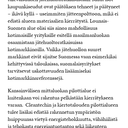
kaupunkiseudut ovat päätöksen tehneet ja päätyneet
– ikävä kyllä – useimmiten jätteenpolttoon, mikä ei
edistä alueen materiaalien kierrätystä. Lounais-
Suomen alue olisi siis ainoa mahdollisuus
kotimaisille yrityksille esitellä maailmanluokan
osaamistaan jätehuoltoratkaisuissa
kotimarkkinoilla. Vaikka jätehuollon suuret
markkinat eivät sijaitse Suomessa vaan esimerkiksi
kehittyvissä talouksissa, suomalaisyritykset
tarvitsevat uskottavuuden lisäämiseksi
kotimarkkinareferenssejä.
Kansainvälisen mittaluokan pilottialue ei
kuitenkaan voi rakentua pelkästään kierrätykseen
varaan. Cleantechin ja kiertotalouden pilottialueen
tulee lisäksi edistää rakennetun ympäristön
huippuunsa vietyä energiatehokkuutta, vähähiilistä
ja tehokasta energiantuotantoa sekä liikenteen