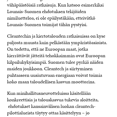
vähäpäästöisiä ratkaisuja. Kun katsoo esimerkiksi
Lounais-Suomen ehdotuksen tekijöiden
nimiluetteloa, ei ole epäilystäkään, etteivätkö
Lounais-Suomen toimijat tähän pystyisi.
Cleantechin ja kiertotalouden ratkaisuissa on kyse
paljosta muusta kuin pelkästään ympäristöasioista.
On todettu, että ne Euroopan maat, jotka
kierrättävät jätteitä tehokkaimmin ovat Euroopan
kilpailukykyisimpiä. Suomen tulee pyrkiä näiden
maiden joukkoon. Cleantech ja siirtyminen
puhtaaseen uusiutuvaan energiaan voivat toimia
koko maan taloudellisen kasvun moottorina.
Kun minihallitusneuvotteluissa käsitellään
konkreettisia ja talouskasvua tukevia aloitteita,
ehdotukset kansainvälisen luokan cleantech-
pilottialueista täytyy ottaa käsittelyyn – jo