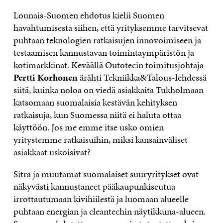
Lounais-Suomen ehdotus kielii Suomen
havahtumisesta siihen, että yrityksemme tarvitsevat
puhtaan teknologien ratkaisujen innovoimiseen ja
testaamisen kannustavan toimintaympäristön ja
kotimarkkinat. Keväällä Outotecin toimitusjohtaja
Pertti Korhonen
ärähti Tekniikka&Talous-lehdessä
siitä, kuinka noloa on viedä asiakkaita Tukholmaan
katsomaan suomalaisia kestävän kehityksen
ratkaisuja, kun Suomessa niitä ei haluta ottaa
käyttöön. Jos me emme itse usko omien
yritystemme ratkaisuihin, miksi kansainväliset
asiakkaat uskoisivat?
Sitra ja muutamat suomalaiset suuryritykset ovat
näkyvästi kannustaneet pääkaupunkiseutua
irrottautumaan kivihiilestä ja luomaan alueelle
puhtaan energian ja cleantechin näytikkuna-alueen.