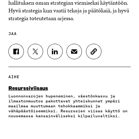
hallituksen oman strategian viemiseksi käytäntöön.
Hyvä strategia kun vaatii tekoja ja päätöksiä, ja hyvä
strategia toteutetaan arjessa.
JAA
J
J
J
J
K
A
A
A
A
O
A
A
A
A
P
F
T
L
S
I
A
W
I
Ä
O
AIHE
C
I
N
H
I
E
T
K
K
A
Resurssiviisaus
B
T
E
Ö
R
Luonnonvarojen hupeneminen, väestönkasvu ja
O
E
D
P
T
ilmastonmuutos pakottavat yhteiskunnat ympäri
O
R
I
O
I
maailmaa muuttumaan tehokkaammiksi ja
K
I
N
S
K
vähäpäästöisemmiksi. Resurssien viisas käyttö on
I
S
I
T
K
nousemassa kansainväliseksi kilpailuvaltiksi.
S
S
S
I
E
S
Ä
S
L
L
A
A
Ä
L
I
A
V
A
A
N