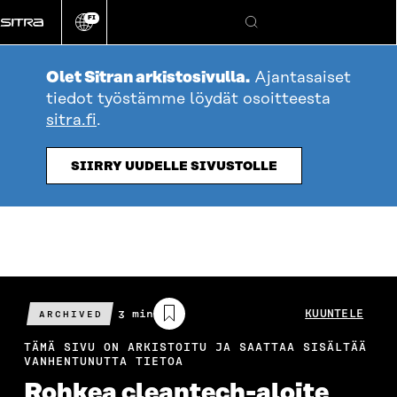
Siirry
FI
suoraan
Vaihda
Hae
sivuston
sisältöön
kieli
Olet Sitran arkistosivulla.
Ajantasaiset
tiedot työstämme löydät osoitteesta
sitra.fi
.
SIIRRY UUDELLE SIVUSTOLLE
Arvioitu
3 min
KUUNTELE
ARCHIVED
lukuaika
TÄMÄ SIVU ON ARKISTOITU JA SAATTAA SISÄLTÄÄ
VANHENTUNUTTA TIETOA
Rohkea cleantech-aloite