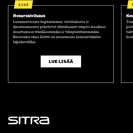
AIHE
Resurssiviisaus
Ko
Luonnonvarojen hupeneminen, väestönkasvu ja
Tämä
ilmastonmuutos pakottavat yhteiskunnat ympäri maailmaa
päät
muuttumaan tehokkaammiksi ja vähäpäästöisemmiksi.
tule
Resurssien viisas käyttö on nousemassa kansainväliseksi
haas
kilpailuvaltiksi.
LUE LISÄÄ