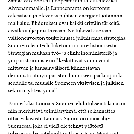
Samaa on ehdotettu nopeammin toteutettavaksi
Ahvenanmaalle, ja Lappeenranta on kertonut
oikeastaan jo olevansa puhtaan energiantuotannon
mallialue. Ehdotukset ovat kaikki erittäin tärkeitä,
eivätkä sulje pois toisiaan. Ne tukevat suoraan
valtioneuvoston toukokuussa julkaisemaa strategiaa
Suomen cleantech-liiketoiminnan edistämisestä.
Strategian mukaan työ- ja elinkeinoministeriö ja
ympäristöministeriö ”keskittävät voimavarat
mittavan ja kansainvälisesti kiinnostavan
demonstraatioympäristön luomiseen pääkaupunki­
seudulle tai muualle Suomeen yksityisen ja julkisen
sektorin yh­teistyönä.”
Esimerkiksi Lounais-Suomen ehdotuksen takana on
niin merkittävä toimijaryhmä, että se kannattaa
ottaa vakavasti. Lounais-Suomi on ainoa alue
Suomessa, joka ei vielä ole tehnyt päätöstä
tulevaisuuden jätehuoltoratkaisustaan. Muut isot